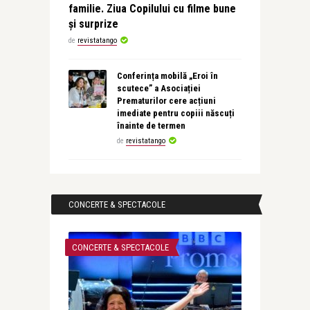
familie. Ziua Copilului cu filme bune
și surprize
de
revistatango
Conferința mobilă „Eroi în
scutece” a Asociației
Prematurilor cere acțiuni
imediate pentru copiii născuți
înainte de termen
de
revistatango
CONCERTE & SPECTACOLE
CONCERTE & SPECTACOLE