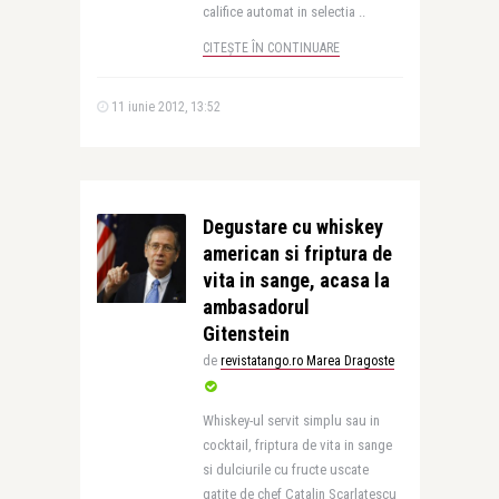
califice automat in selectia ..
CITEȘTE ÎN CONTINUARE
11 iunie 2012, 13:52
Degustare cu whiskey
american si friptura de
vita in sange, acasa la
ambasadorul
Gitenstein
de
revistatango.ro Marea Dragoste
Whiskey-ul servit simplu sau in
cocktail, friptura de vita in sange
si dulciurile cu fructe uscate
gatite de chef Catalin Scarlatescu