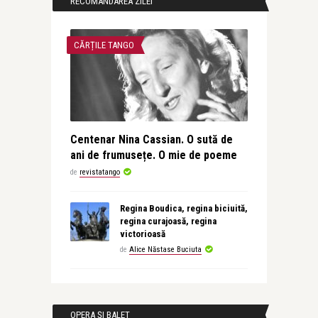
RECOMANDAREA ZILEI
CĂRȚILE TANGO
Centenar Nina Cassian. O sută de
ani de frumusețe. O mie de poeme
de
revistatango
Regina Boudica, regina biciuită,
regina curajoasă, regina
victorioasă
de
Alice Năstase Buciuta
OPERA ȘI BALET