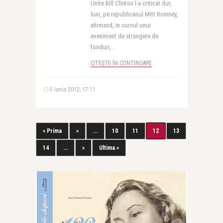
Unite Bill Clinton l-a criticat dur,
luni, pe republicanul Mitt Romney,
afirmand, in cursul unui
eveniment de strangere de
fonduri, ..
CITEȘTE ÎN CONTINUARE
5 iunie 2012, 17:11
« Prima
«
...
10
11
12
13
14
...
»
Ultima »