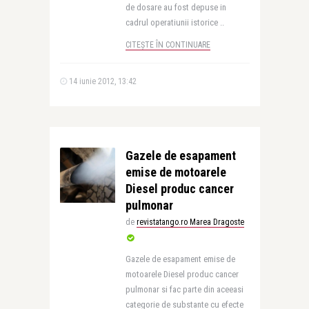
de dosare au fost depuse in
cadrul operatiunii istorice ..
CITEȘTE ÎN CONTINUARE
14 iunie 2012, 13:42
Gazele de esapament
emise de motoarele
Diesel produc cancer
pulmonar
de
revistatango.ro Marea Dragoste
Gazele de esapament emise de
motoarele Diesel produc cancer
pulmonar si fac parte din aceeasi
categorie de substante cu efecte