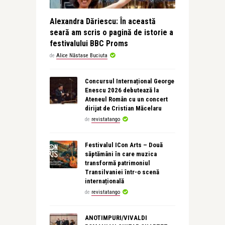
Alexandra Dăriescu: În această
seară am scris o pagină de istorie a
festivalului BBC Proms
de
Alice Năstase Buciuta
Concursul Internațional George
Enescu 2026 debutează la
Ateneul Român cu un concert
dirijat de Cristian Măcelaru
de
revistatango
Festivalul ICon Arts – Două
săptămâni în care muzica
transformă patrimoniul
Transilvaniei într-o scenă
internațională
de
revistatango
ANOTIMPURI/VIVALDI