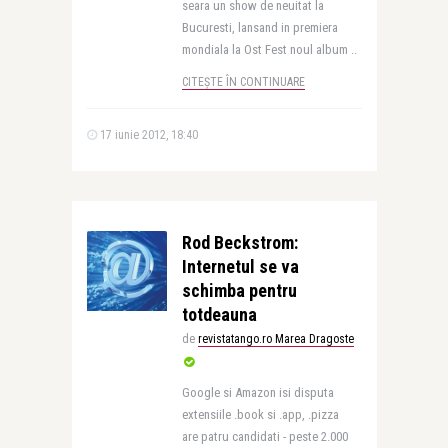
seara un show de neuitat la
Bucuresti, lansand in premiera
mondiala la Ost Fest noul album ..
CITEȘTE ÎN CONTINUARE
17 iunie 2012, 18:40
Rod Beckstrom:
Internetul se va
schimba pentru
totdeauna
de
revistatango.ro Marea Dragoste
Google si Amazon isi disputa
extensiile .book si .app, .pizza
are patru candidati - peste 2.000