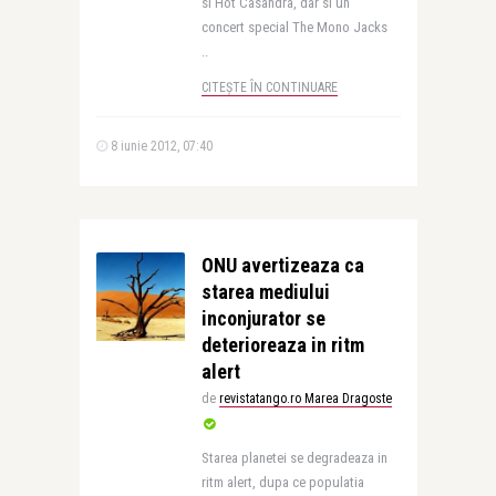
si Hot Casandra, dar si un
concert special The Mono Jacks
..
CITEȘTE ÎN CONTINUARE
8 iunie 2012, 07:40
ONU avertizeaza ca
starea mediului
inconjurator se
deterioreaza in ritm
alert
de
revistatango.ro Marea Dragoste
Starea planetei se degradeaza in
ritm alert, dupa ce populatia