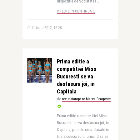
dispozitie de Societatea ..
CITEȘTE ÎN CONTINUARE
11 iunie 2012, 16:20
Prima editie a
competitiei Miss
Bucuresti se va
desfasura joi, in
Capitala
de
revistatango.ro Marea Dragoste
Prima editie a competitiei Miss
Bucuresti se va desfasura joi, in
Capitala, primele cinci clasate in
finala concursului urmand sa se