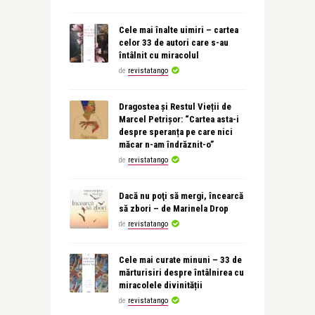
Cele mai înalte uimiri – cartea
celor 33 de autori care s-au
întâlnit cu miracolul
de
revistatango
Dragostea și Restul Vieții de
Marcel Petrișor: “Cartea asta-i
despre speranța pe care nici
măcar n-am îndrăznit-o”
de
revistatango
Dacă nu poţi să mergi, încearcă
să zbori – de Marinela Drop
de
revistatango
Cele mai curate minuni – 33 de
mărturisiri despre întâlnirea cu
miracolele divinității
de
revistatango