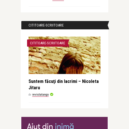
CITITOARE-SCRIITOARE
CITITOARE-SCRIITOARE
Suntem făcuţi din lacrimi – Nicoleta
Jitaru
de
revistatango