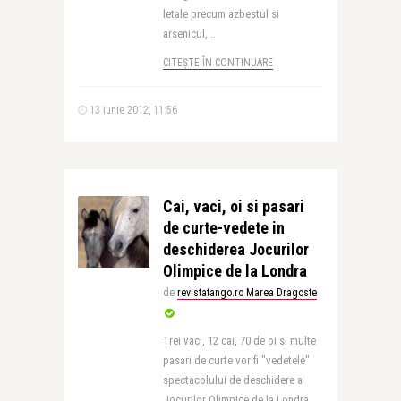
letale precum azbestul si
arsenicul, ..
CITEȘTE ÎN CONTINUARE
13 iunie 2012, 11:56
Cai, vaci, oi si pasari
de curte-vedete in
deschiderea Jocurilor
Olimpice de la Londra
de
revistatango.ro Marea Dragoste
Trei vaci, 12 cai, 70 de oi si multe
pasari de curte vor fi "vedetele"
spectacolului de deschidere a
Jocurilor Olimpice de la Londra,