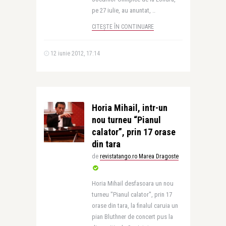
pe 27 iulie, au anuntat, ..
CITEȘTE ÎN CONTINUARE
12 iunie 2012, 17:14
Horia Mihail, intr-un
nou turneu “Pianul
calator”, prin 17 orase
din tara
de
revistatango.ro Marea Dragoste
Horia Mihail desfasoara un nou
turneu "Pianul calator", prin 17
orase din tara, la finalul caruia un
pian Bluthner de concert pus la