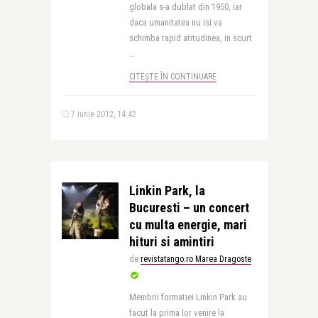
globala s-a dublat din 1950, iar
daca umanitatea nu isi va
schimba rapid atitudinea, in scurt
..
CITEȘTE ÎN CONTINUARE
7 iunie 2012, 14:42
Linkin Park, la
Bucuresti – un concert
cu multa energie, mari
hituri si amintiri
de
revistatango.ro Marea Dragoste
Membrii formatiei Linkin Park au
facut la prima lor venire la