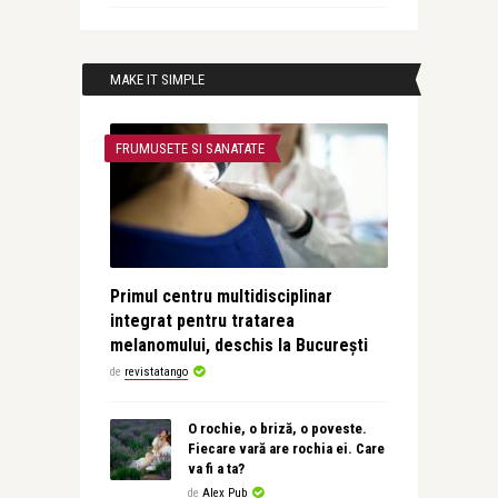
MAKE IT SIMPLE
FRUMUSETE SI SANATATE
Primul centru multidisciplinar
integrat pentru tratarea
melanomului, deschis la București
de
revistatango
O rochie, o briză, o poveste.
Fiecare vară are rochia ei. Care
va fi a ta?
de
Alex Pub