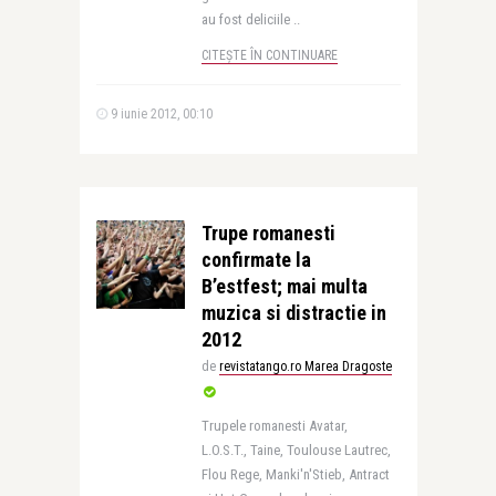
au fost deliciile ..
CITEȘTE ÎN CONTINUARE
9 iunie 2012, 00:10
Trupe romanesti
confirmate la
B’estfest; mai multa
muzica si distractie in
2012
de
revistatango.ro Marea Dragoste
Trupele romanesti Avatar,
L.O.S.T., Taine, Toulouse Lautrec,
Flou Rege, Manki'n'Stieb, Antract