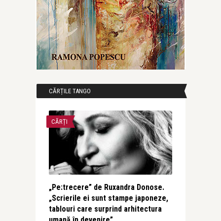
CĂRȚILE TANGO
CĂRȚI
„Pe:trecere” de Ruxandra Donose.
„Scrierile ei sunt stampe japoneze,
tablouri care surprind arhitectura
umană în devenire”