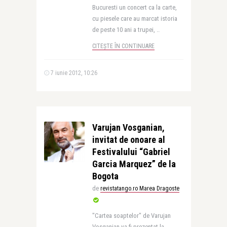
Bucuresti un concert ca la carte,
cu piesele care au marcat istoria
de peste 10 ani a trupei, ..
CITEȘTE ÎN CONTINUARE
7 iunie 2012, 10:26
Varujan Vosganian,
invitat de onoare al
Festivalului “Gabriel
Garcia Marquez” de la
Bogota
de
revistatango.ro Marea Dragoste
"Cartea soaptelor" de Varujan
Vosganian va fi prezentat la