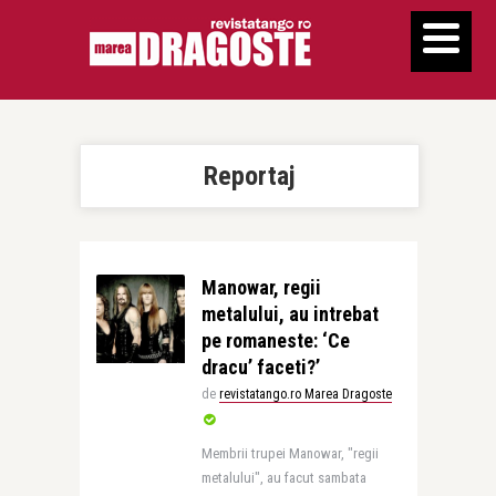
Reportaj
Manowar, regii
metalului, au intrebat
pe romaneste: ‘Ce
dracu’ faceti?’
de
revistatango.ro Marea Dragoste
Membrii trupei Manowar, "regii
metalului", au facut sambata