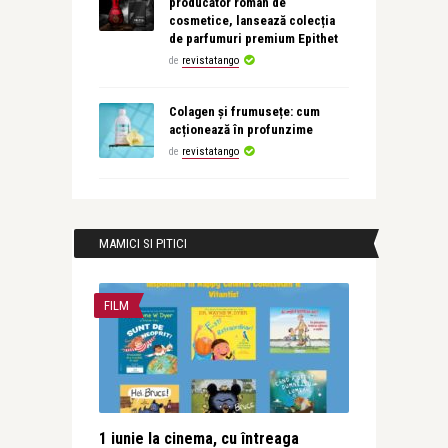
producător român de
cosmetice, lansează colecția
de parfumuri premium Epithet
de
revistatango
Colagen și frumusețe: cum
acționează în profunzime
de
revistatango
MAMICI SI PITICI
FILM
1 iunie la cinema, cu întreaga