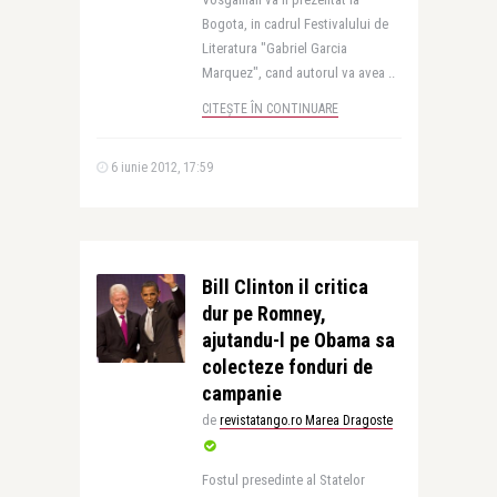
Bogota, in cadrul Festivalului de
Literatura "Gabriel Garcia
Marquez", cand autorul va avea ..
CITEȘTE ÎN CONTINUARE
6 iunie 2012, 17:59
Bill Clinton il critica
dur pe Romney,
ajutandu-l pe Obama sa
colecteze fonduri de
campanie
de
revistatango.ro Marea Dragoste
Fostul presedinte al Statelor