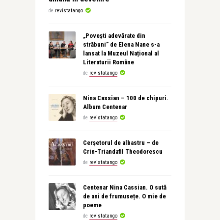
de
revistatango
„Povești adevărate din
străbuni” de Elena Nane s-a
lansat la Muzeul Național al
Literaturii Române
de
revistatango
Nina Cassian – 100 de chipuri.
Album Centenar
de
revistatango
Cerșetorul de albastru – de
Crin-Triandafil Theodorescu
de
revistatango
Centenar Nina Cassian. O sută
de ani de frumusețe. O mie de
poeme
de
revistatango