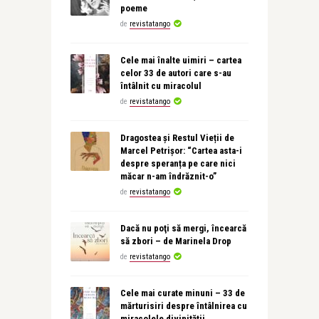
poeme
de
revistatango
Cele mai înalte uimiri – cartea
celor 33 de autori care s-au
întâlnit cu miracolul
de
revistatango
Dragostea și Restul Vieții de
Marcel Petrișor: “Cartea asta-i
despre speranța pe care nici
măcar n-am îndrăznit-o”
de
revistatango
Dacă nu poţi să mergi, încearcă
să zbori – de Marinela Drop
de
revistatango
Cele mai curate minuni – 33 de
mărturisiri despre întâlnirea cu
miracolele divinității