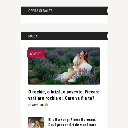
OPERA ȘI BALET
MODA
ADVERT
O rochie, o briză, o poveste. Fiecare
vară are rochia ei. Care va fi a ta?
de
Alex Pub
Ella Barker și Florin Burescu.
Două prezentări de modă care