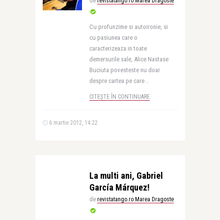
de
revistatango.ro Marea Dragoste
Cu profunzime si autoironie, si
cu pasiunea care o
caracterizeaza in toate
demersurile sale, Alice Nastase
Buciuta povesteste nu doar
despre cartea pe care ..
CITEȘTE ÎN CONTINUARE
6 martie 2012, 14:22
La multi ani, Gabriel
García Márquez!
de
revistatango.ro Marea Dragoste