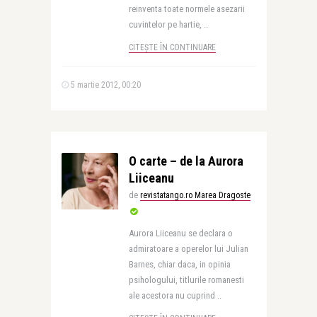
reinventa toate normele asezarii
cuvintelor pe hartie, ..
CITEȘTE ÎN CONTINUARE
5 martie 2012, 00:20
O carte – de la Aurora
Liiceanu
de
revistatango.ro Marea Dragoste
Aurora Liiceanu se declara o
admiratoare a operelor lui Julian
Barnes, chiar daca, in opinia
psihologului, titlurile romanesti
ale acestora nu cuprind ..