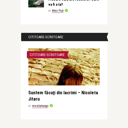
va fi a ta?
de
Alex Pub
CITITOARE-SCRIITOARE
CITITOARE-SCRIITOARE
Suntem făcuţi din lacrimi – Nicoleta
Jitaru
de
revistatango