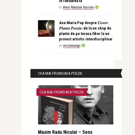
în favoarea ta
de
Alice Năstase Buciuta
Ana-Maria Pop despre 𝐶𝑜𝑣𝑜𝑟
𝑃𝑙𝑎𝑛𝑡𝑒 𝑃𝑜𝑒𝑧𝑖𝑒: de la un shop de
plante de pe terasa Obor la un
proiect artistic interdisciplinar
de
revistatango
CEA MAI FRUMOASA POEZIE
CEA MAI FRUMOASA POEZIE
Maxim Radu Niculai – Sens