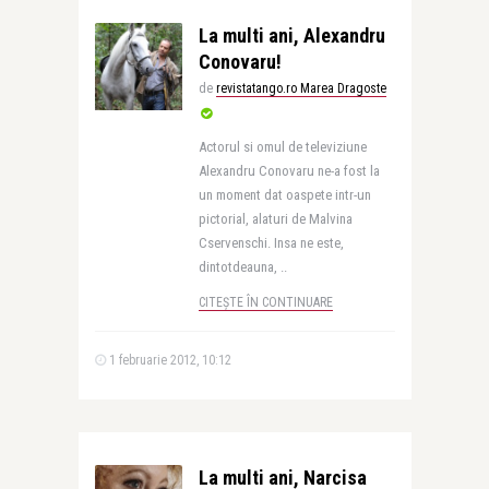
La multi ani, Alexandru
Conovaru!
de
revistatango.ro Marea Dragoste
Actorul si omul de televiziune
Alexandru Conovaru ne-a fost la
un moment dat oaspete intr-un
pictorial, alaturi de Malvina
Cservenschi. Insa ne este,
dintotdeauna, ..
CITEȘTE ÎN CONTINUARE
1 februarie 2012, 10:12
La multi ani, Narcisa