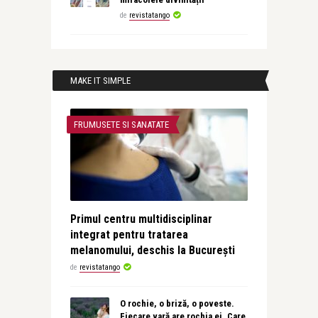
de
revistatango
MAKE IT SIMPLE
FRUMUSETE SI SANATATE
Primul centru multidisciplinar
integrat pentru tratarea
melanomului, deschis la București
de
revistatango
O rochie, o briză, o poveste.
Fiecare vară are rochia ei. Care