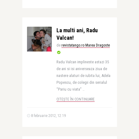
La multi ani, Radu
Valcan!
de
revistatango.ro Marea Dragoste
Radu Valcan implineste astazi 35
de ani si isi aniverseaza ziua de
nastere alaturi de iubita lui, Adela
Popescu, de colegii din serialul
“Pariu cu viata” ..
CITEȘTE ÎN CONTINUARE
8 februarie 2012, 12:19