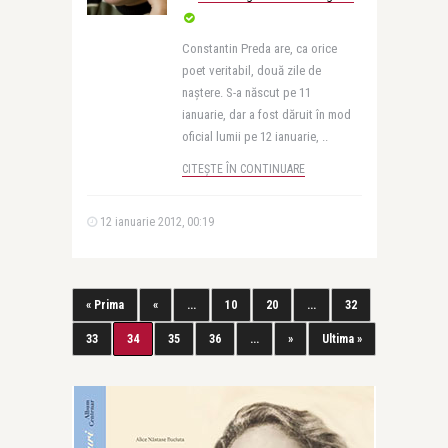
Constantin Preda are, ca orice
poet veritabil, două zile de
naștere. S-a născut pe 11
ianuarie, dar a fost dăruit în mod
oficial lumii pe 12 ianuarie, ..
CITEȘTE ÎN CONTINUARE
12 ianuarie 2012, 00:19
« Prima
«
...
10
20
...
32
33
34
35
36
...
»
Ultima »