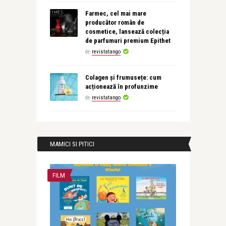
Farmec, cel mai mare
producător român de
cosmetice, lansează colecția
de parfumuri premium Epithet
de
revistatango
Colagen și frumusețe: cum
acționează în profunzime
de
revistatango
MAMICI SI PITICI
FILM