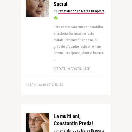
Suciu!
de
revistatango.ro Marea Dragoste
Este cantareata tuturor emotiilor
si a dorurilor noastre, este
maramuresanca frumoasa, cu
glas de ciocarlie, este o femeie
demna, curajoasa, dintr-o bucata.
..
CITEȘTE ÎN CONTINUARE
27 ianuarie 2012, 07:20
La multi ani,
Constantin Preda!
de
revistatango.ro Marea Dragoste