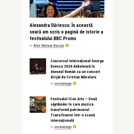
Alexandra Dăriescu: În această
seară am scris o pagină de istorie a
festivalului BBC Proms
de
Alice Năstase Buciuta
Concursul Internațional George
Enescu 2026 debutează la
Ateneul Român cu un concert
dirijat de Cristian Măcelaru
de
revistatango
Festivalul ICon Arts – Două
săptămâni în care muzica
transformă patrimoniul
Transilvaniei într-o scenă
internațională
de
revistatango