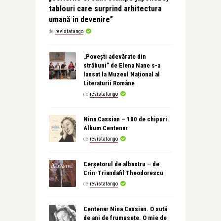
tablouri care surprind arhitectura
umană în devenire”
de
revistatango
„Povești adevărate din
străbuni” de Elena Nane s-a
lansat la Muzeul Național al
Literaturii Române
de
revistatango
Nina Cassian – 100 de chipuri.
Album Centenar
de
revistatango
Cerșetorul de albastru – de
Crin-Triandafil Theodorescu
de
revistatango
Centenar Nina Cassian. O sută
de ani de frumusețe. O mie de