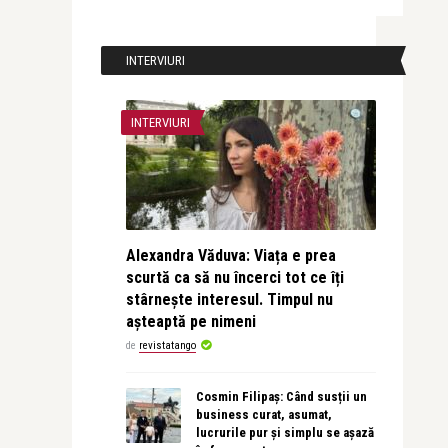
INTERVIURI
INTERVIURI
Alexandra Văduva: Viața e prea
scurtă ca să nu încerci tot ce îți
stârnește interesul. Timpul nu
așteaptă pe nimeni
de
revistatango
Cosmin Filipaș: Când susții un
business curat, asumat,
lucrurile pur și simplu se așază