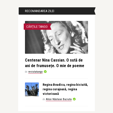
RECOMANDAREA ZILEI
CĂRȚILE TANGO
Centenar Nina Cassian. O sută de
ani de frumusețe. O mie de poeme
de
revistatango
Regina Boudica, regina biciuită,
regina curajoasă, regina
victorioasă
de
Alice Năstase Buciuta