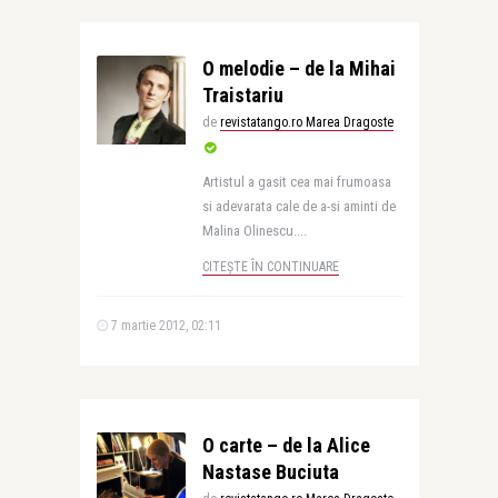
O melodie – de la Mihai
Traistariu
de
revistatango.ro Marea Dragoste
Artistul a gasit cea mai frumoasa
si adevarata cale de a-si aminti de
Malina Olinescu....
CITEȘTE ÎN CONTINUARE
7 martie 2012, 02:11
O carte – de la Alice
Nastase Buciuta