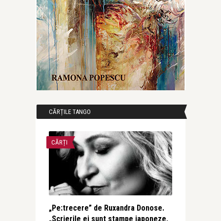
CĂRȚILE TANGO
CĂRȚI
„Pe:trecere” de Ruxandra Donose.
„Scrierile ei sunt stampe japoneze,