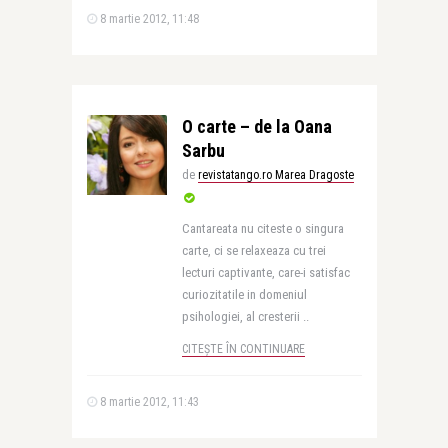
8 martie 2012, 11:48
O carte – de la Oana
Sarbu
de
revistatango.ro Marea Dragoste
Cantareata nu citeste o singura
carte, ci se relaxeaza cu trei
lecturi captivante, care-i satisfac
curiozitatile in domeniul
psihologiei, al cresterii ..
CITEȘTE ÎN CONTINUARE
8 martie 2012, 11:43