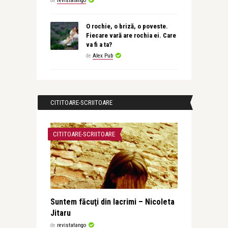
de
revistatango
O rochie, o briză, o poveste.
Fiecare vară are rochia ei. Care
va fi a ta?
de
Alex Pub
CITITOARE-SCRIITOARE
CITITOARE-SCRIITOARE
Suntem făcuţi din lacrimi – Nicoleta
Jitaru
de
revistatango