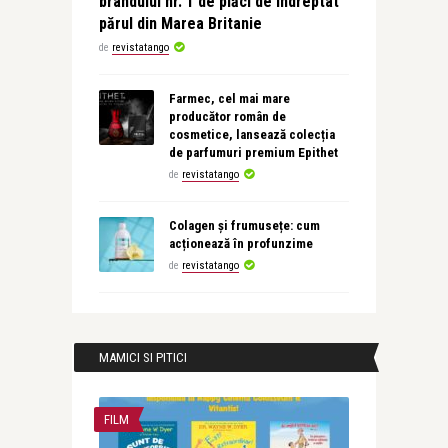
brandului nr. 1 de plăci de îndreptat
părul din Marea Britanie
de
revistatango
Farmec, cel mai mare
producător român de
cosmetice, lansează colecția
de parfumuri premium Epithet
de
revistatango
Colagen și frumusețe: cum
acționează în profunzime
de
revistatango
MAMICI SI PITICI
FILM