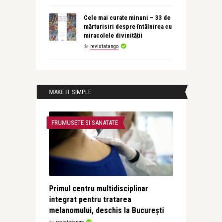
Cele mai curate minuni – 33 de
mărturisiri despre întâlnirea cu
miracolele divinității
de
revistatango
MAKE IT SIMPLE
FRUMUSETE SI SANATATE
Primul centru multidisciplinar
integrat pentru tratarea
melanomului, deschis la București