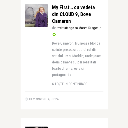
My First… cu vedeta
din CLOUD 9, Dove
Cameron
de
revistatango.ro Marea Dragoste
Dove Cameron, frumoasa blonda
ce interpreteaza dublul rol din
serialul Liv si Maddie, unde joaca
doua gemene cu personalitati
foarte diferite, este si
protagonista ..
CITEȘTE ÎN CONTINUARE
13 martie 2014, 13:24