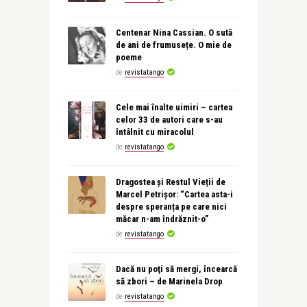
Centenar Nina Cassian. O sută
de ani de frumusețe. O mie de
poeme
de
revistatango
Cele mai înalte uimiri – cartea
celor 33 de autori care s-au
întâlnit cu miracolul
de
revistatango
Dragostea și Restul Vieții de
Marcel Petrișor: “Cartea asta-i
despre speranța pe care nici
măcar n-am îndrăznit-o”
de
revistatango
Dacă nu poţi să mergi, încearcă
să zbori – de Marinela Drop
de
revistatango