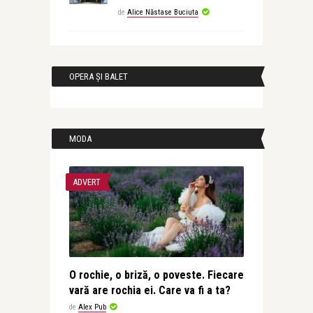
de
Alice Năstase Buciuta
OPERA ȘI BALET
MODA
ADVERT
O rochie, o briză, o poveste. Fiecare
vară are rochia ei. Care va fi a ta?
de
Alex Pub