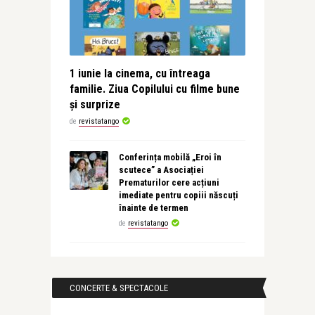
1 iunie la cinema, cu întreaga
familie. Ziua Copilului cu filme bune
și surprize
de
revistatango
Conferința mobilă „Eroi în
scutece” a Asociației
Prematurilor cere acțiuni
imediate pentru copiii născuți
înainte de termen
de
revistatango
CONCERTE & SPECTACOLE