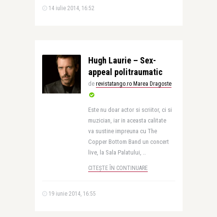
14 iulie 2014, 16:52
Hugh Laurie – Sex-
appeal politraumatic
de
revistatango.ro Marea Dragoste
Este nu doar actor si scriitor, ci si
muzician, iar in aceasta calitate
va sustine impreuna cu The
Copper Bottom Band un concert
live, la Sala Palatului, ..
CITEȘTE ÎN CONTINUARE
19 iunie 2014, 16:55