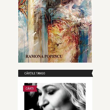
CĂRȚILE TANGO
CĂRȚI