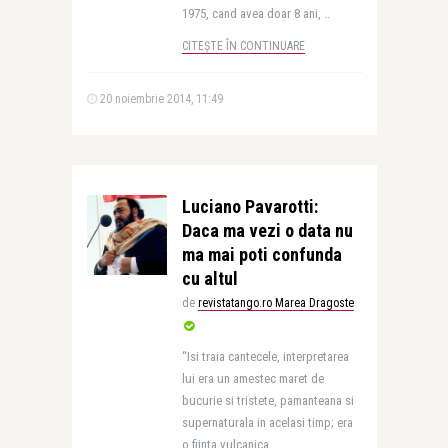
1975, cand avea doar 8 ani, ..
CITEȘTE ÎN CONTINUARE
20 noiembrie 2014, 11:49
Luciano Pavarotti:
Daca ma vezi o data nu
ma mai poti confunda
cu altul
de
revistatango.ro Marea Dragoste
“Isi traia cantecele, interpretarea
lui era un amestec maret de
bucurie si tristete, pamanteana si
supernaturala in acelasi timp; era
o fiinta vulcanica, ..