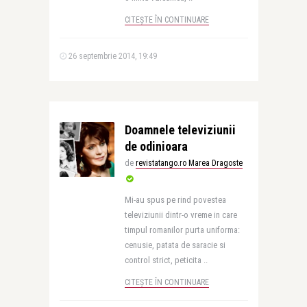
CITEȘTE ÎN CONTINUARE
26 septembrie 2014, 19:49
Doamnele televiziunii
de odinioara
de
revistatango.ro Marea Dragoste
Mi-au spus pe rind povestea
televiziunii dintr-o vreme in care
timpul romanilor purta uniforma:
cenusie, patata de saracie si
control strict, peticita ..
CITEȘTE ÎN CONTINUARE