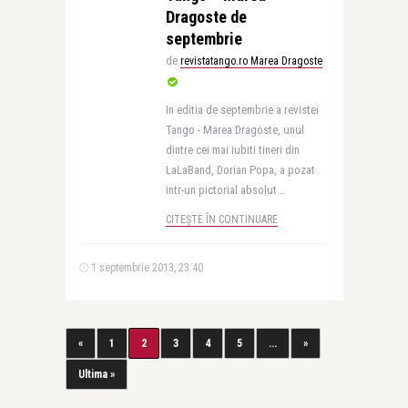
Dragoste de
septembrie
de
revistatango.ro Marea Dragoste
In editia de septembrie a revistei
Tango - Marea Dragoste, unul
dintre cei mai iubiti tineri din
LaLaBand, Dorian Popa, a pozat
intr-un pictorial absolut ..
CITEȘTE ÎN CONTINUARE
1 septembrie 2013, 23:40
«
1
2
3
4
5
...
»
Ultima »