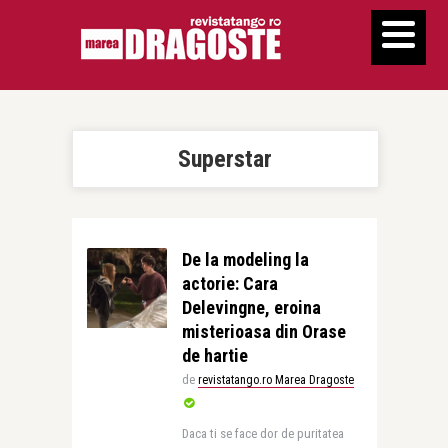
Superstar
De la modeling la
actorie: Cara
Delevingne, eroina
misterioasa din Orase
de hartie
de
revistatango.ro Marea Dragoste
Daca ti se face dor de puritatea