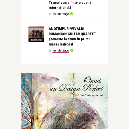
Transilvaniei într-o scenă
internațională
de
revistatango
ANOTIMPURI/VIVALDI
ROMANIAN GUITAR QUARTET
pornește la drum în primul
turneu național
de
revistatango