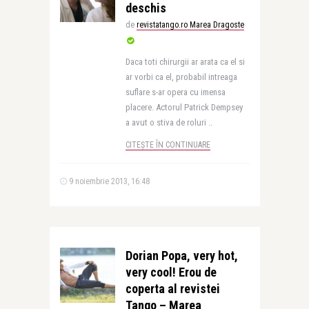
deschis
de
revistatango.ro Marea Dragoste
Daca toti chirurgii ar arata ca el si
ar vorbi ca el, probabil intreaga
suflare s-ar opera cu imensa
placere. Actorul Patrick Dempsey
a avut o stiva de roluri ..
CITEȘTE ÎN CONTINUARE
9 noiembrie 2013, 16:48
Dorian Popa, very hot,
very cool! Erou de
coperta al revistei
Tango – Marea