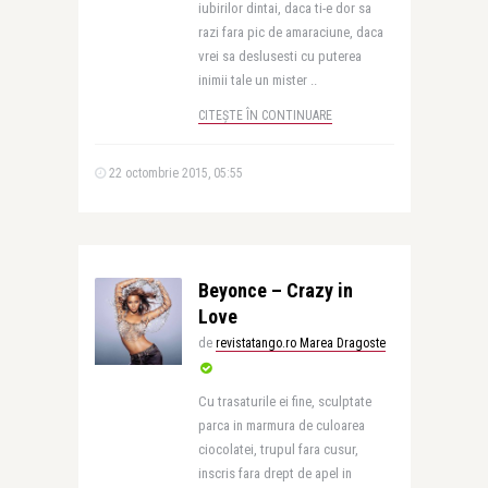
iubirilor dintai, daca ti-e dor sa
razi fara pic de amaraciune, daca
vrei sa deslusesti cu puterea
inimii tale un mister ..
CITEȘTE ÎN CONTINUARE
22 octombrie 2015, 05:55
Beyonce – Crazy in
Love
de
revistatango.ro Marea Dragoste
Cu trasaturile ei fine, sculptate
parca in marmura de culoarea
ciocolatei, trupul fara cusur,
inscris fara drept de apel in