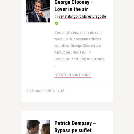
George Clooney –
Lover in the air
de
revistatango.ro Marea Dragoste
Combinatie irezistibila de sarm
masculin si inzestrare artistica
autentica, George Clooney s-a
nascut pe 6 mai 1961, in
Lexington, Kentucky, si a crescut
..
CITEȘTE ÎN CONTINUARE
28 ianuarie 2014, 14:18
Patrick Dempsey –
Bypass pe suflet