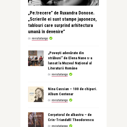
„Pe:trecere” de Ruxandra Donose.
„Scrierile ei sunt stampe japoneze,
tablouri care surprind arhitectura
umană în devenire”
de
revistatango
„Povești adevărate din
străbuni” de Elena Nane s-a
lansat la Muzeul Național al
Literaturii Române
de
revistatango
Nina Cassian – 100 de chipuri.
Album Centenar
de
revistatango
Cerșetorul de albastru – de
Crin-Triandafil Theodorescu
de
revistatango