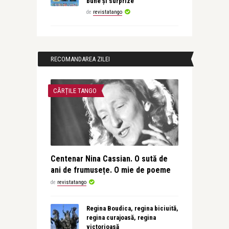
bune și surprize
de
revistatango
RECOMANDAREA ZILEI
CĂRȚILE TANGO
Centenar Nina Cassian. O sută de
ani de frumusețe. O mie de poeme
de
revistatango
Regina Boudica, regina biciuită,
regina curajoasă, regina
victorioasă