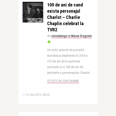
100 de ani de cand
exista personajul
Charlot – Charlie
Chaplin celebrat la
TVR2
de
revistatango.ro Marea Dragoste
Un ciclu special de proiectii
marcheaza implinirea in 2014 a
125 de ani de la nasterea
actorului si a 100 de ani de
existenta a personajului Charlot.
CITEȘTE ÎN CONTINUARE
12 mai 2014, 08:25