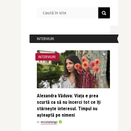
INTERVIURI
INTERVIURI
Alexandra Văduva: Viața e prea
scurtă ca să nu încerci tot ce îți
stârnește interesul. Timpul nu
așteaptă pe nimeni
de
revistatango