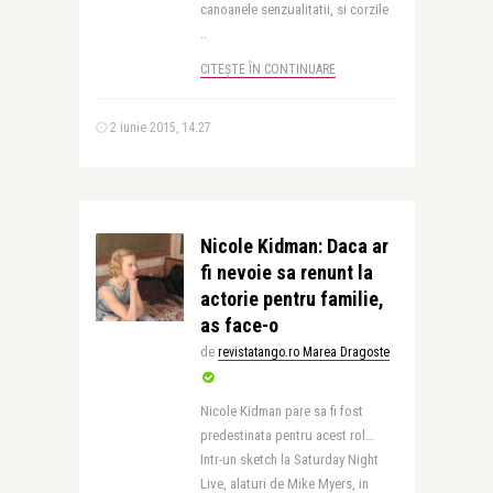
canoanele senzualitatii, si corzile
..
CITEȘTE ÎN CONTINUARE
2 iunie 2015, 14:27
Nicole Kidman: Daca ar
fi nevoie sa renunt la
actorie pentru familie,
as face-o
de
revistatango.ro Marea Dragoste
Nicole Kidman pare sa fi fost
predestinata pentru acest rol…
Intr-un sketch la Saturday Night
Live, alaturi de Mike Myers, in