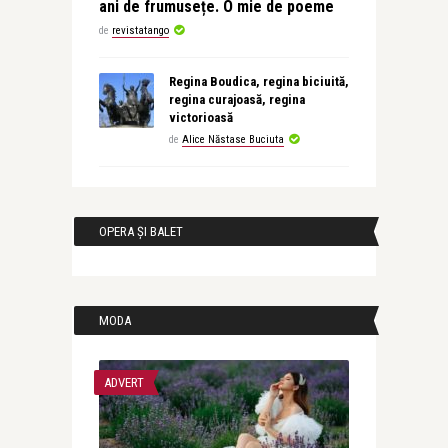
ani de frumusețe. O mie de poeme
de
revistatango
Regina Boudica, regina biciuită,
regina curajoasă, regina
victorioasă
de
Alice Năstase Buciuta
OPERA ȘI BALET
MODA
ADVERT