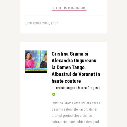
CITEȘTE ÎN CONTINUARE
20 aprilie 2018, 17:37
Cristina Grama si
Alexandra Ungureanu
la Damen Tango.
Albastrul de Voronet in
haute couture
de
revistatango.ro Marea Dragoste
Cristina Grama este stilista care a
deschis saloanele Fason, dar si
drumul proiectelor artistice
indraznete, care imbina designul