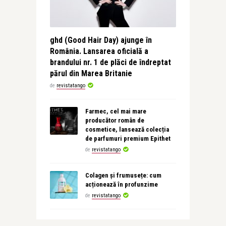
ghd (Good Hair Day) ajunge în
România. Lansarea oficială a
brandului nr. 1 de plăci de îndreptat
părul din Marea Britanie
de
revistatango
Farmec, cel mai mare
producător român de
cosmetice, lansează colecția
de parfumuri premium Epithet
de
revistatango
Colagen și frumusețe: cum
acționează în profunzime
de
revistatango