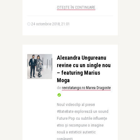
CITEȘTE ÎN CONTINUARE
24 octombrie 2018, 21:01
Alexandra Ungureanu
revine cu un single nou
– featuring Marius
Moga
de
revistatango.ro Marea Dragoste
Noul videoclip al piesei
#BateBate explorează un sound
Future Pop cu subtile influenţe
etno şi recompune o imagine
nouă a esteticii autentic
româneşti. ..