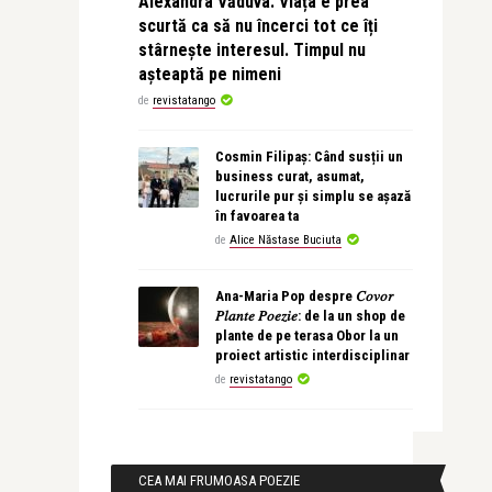
Alexandra Văduva: Viața e prea
scurtă ca să nu încerci tot ce îți
stârnește interesul. Timpul nu
așteaptă pe nimeni
de
revistatango
Cosmin Filipaș: Când susții un
business curat, asumat,
lucrurile pur și simplu se așază
în favoarea ta
de
Alice Năstase Buciuta
Ana-Maria Pop despre 𝐶𝑜𝑣𝑜𝑟
𝑃𝑙𝑎𝑛𝑡𝑒 𝑃𝑜𝑒𝑧𝑖𝑒: de la un shop de
plante de pe terasa Obor la un
proiect artistic interdisciplinar
de
revistatango
CEA MAI FRUMOASA POEZIE