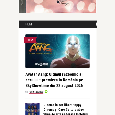
FILM
FILM
Avatar Aang: Ultimul războinic al
aerului – premiera în România pe
SkyShowtime din 22 august 2026
de
revistatango
Cinema în aer liber: Happy
Cinema și Caro Cultura aduc
filme de artă pe terasa Hotelului