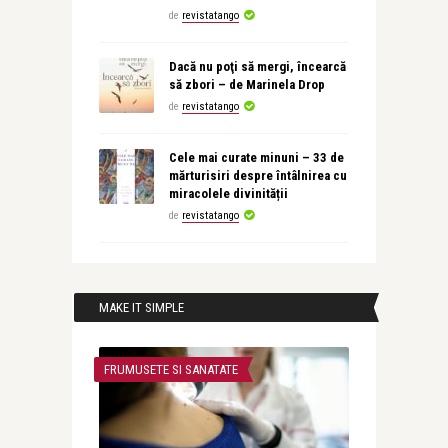
de
revistatango
Dacă nu poţi să mergi, încearcă
să zbori – de Marinela Drop
de
revistatango
Cele mai curate minuni – 33 de
mărturisiri despre întâlnirea cu
miracolele divinității
de
revistatango
MAKE IT SIMPLE
FRUMUSETE SI SANATATE