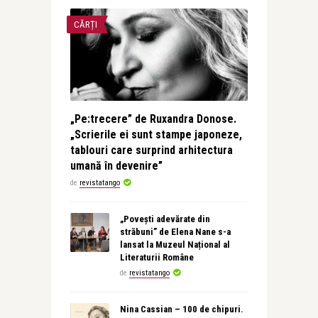
CĂRȚI
„Pe:trecere” de Ruxandra Donose.
„Scrierile ei sunt stampe japoneze,
tablouri care surprind arhitectura
umană în devenire”
de
revistatango
„Povești adevărate din
străbuni” de Elena Nane s-a
lansat la Muzeul Național al
Literaturii Române
de
revistatango
Nina Cassian – 100 de chipuri.