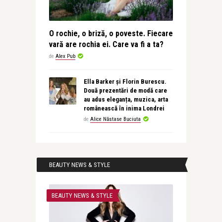
O rochie, o briză, o poveste. Fiecare
vară are rochia ei. Care va fi a ta?
de
Alex Pub
Ella Barker și Florin Burescu.
Două prezentări de modă care
au adus eleganța, muzica, arta
românească în inima Londrei
de
Alice Năstase Buciuta
BEAUTY NEWS & STYLE
BEAUTY NEWS & STYLE