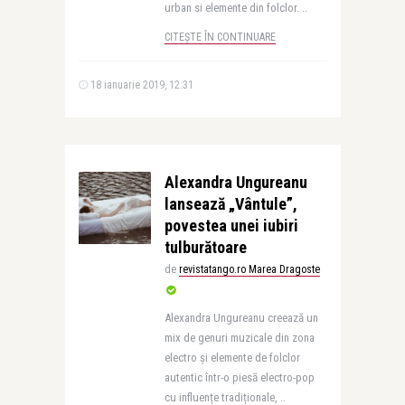
urban si elemente din folclor. ..
CITEȘTE ÎN CONTINUARE
18 ianuarie 2019, 12:31
Alexandra Ungureanu
lansează „Vântule”,
povestea unei iubiri
tulburătoare
de
revistatango.ro Marea Dragoste
Alexandra Ungureanu creează un
mix de genuri muzicale din zona
electro și elemente de folclor
autentic într-o piesă electro-pop
cu influențe tradiționale, ..