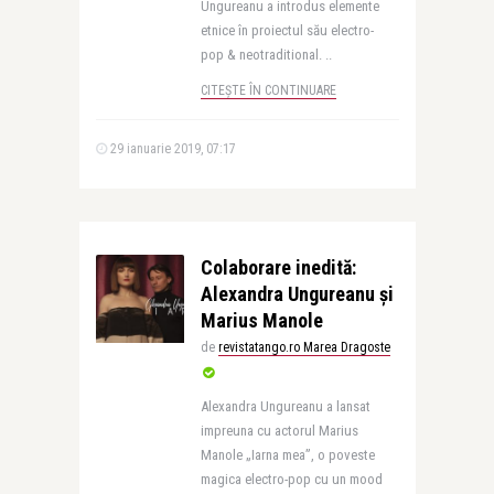
Ungureanu a introdus elemente
etnice în proiectul său electro-
pop & neotraditional. ..
CITEȘTE ÎN CONTINUARE
29 ianuarie 2019, 07:17
Colaborare inedită:
Alexandra Ungureanu și
Marius Manole
de
revistatango.ro Marea Dragoste
Alexandra Ungureanu a lansat
impreuna cu actorul Marius
Manole „Iarna mea”, o poveste
magica electro-pop cu un mood