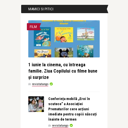
MAMICI SI PITICI
FILM
1 iunie la cinema, cu întreaga
familie. Ziua Copilului cu filme bune
și surprize
de
revistatango
Conferința mobilă „Eroi în
scutece” a Asociației
Prematurilor cere acțiuni
imediate pentru copiii născuți
înainte de termen
de
revistatango