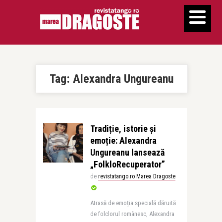
Tag:
Alexandra Ungureanu
Tradiție, istorie și
emoție: Alexandra
Ungureanu lansează
„FolkloRecuperator”
de
revistatango.ro Marea Dragoste
Atrasă de emoția specială dăruită
de folclorul românesc, Alexandra