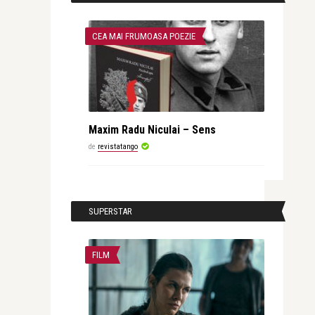
CEA MAI FRUMOASA POEZIE
Maxim Radu Niculai – Sens
de
revistatango
SUPERSTAR
FILM