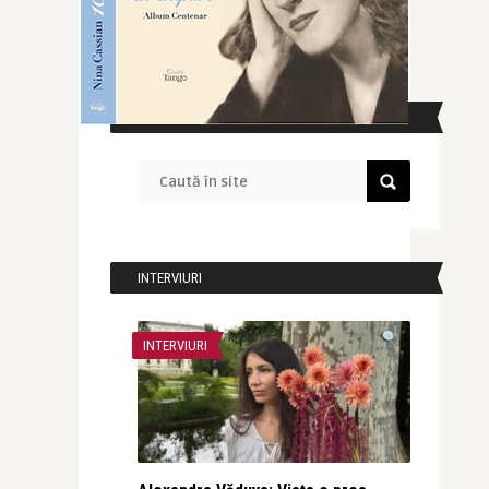
CAUTĂ ÎN SITE
INTERVIURI
INTERVIURI