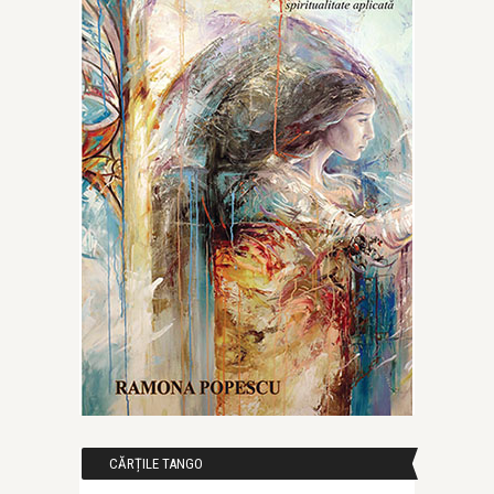
CĂRȚILE TANGO