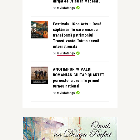
dirijat de Cristian Măcelaru
de
revistatango
Festivalul ICon Arts – Două
săptămâni în care muzica
transformă patrimoniul
Transilvaniei într-o scenă
internațională
de
revistatango
ANOTIMPURI/VIVALDI
ROMANIAN GUITAR QUARTET
pornește la drum în primul
turneu național
de
revistatango