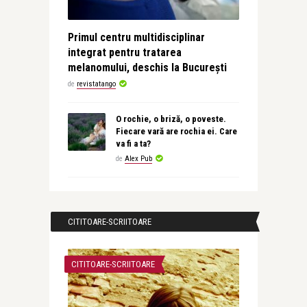
Primul centru multidisciplinar
integrat pentru tratarea
melanomului, deschis la București
de
revistatango
O rochie, o briză, o poveste.
Fiecare vară are rochia ei. Care
va fi a ta?
de
Alex Pub
CITITOARE-SCRIITOARE
CITITOARE-SCRIITOARE