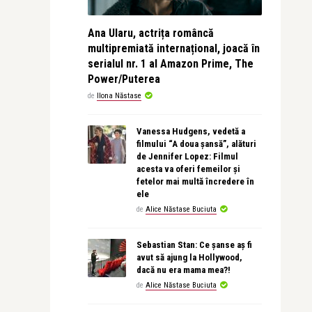
Ana Ularu, actrița româncă
multipremiată internațional, joacă în
serialul nr. 1 al Amazon Prime, The
Power/Puterea
de
Ilona Năstase
Vanessa Hudgens, vedetă a
filmului “A doua șansă”, alături
de Jennifer Lopez: Filmul
acesta va oferi femeilor și
fetelor mai multă încredere în
ele
de
Alice Năstase Buciuta
Sebastian Stan: Ce șanse aș fi
avut să ajung la Hollywood,
dacă nu era mama mea?!
de
Alice Năstase Buciuta