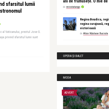
ani de frumusețe. O mie d
nd sfarsitul lumii
de
revistatango
 astronomul
Regina Boudica, regin
regina curajoasă, reg
victorioasă
c al Vaticanului, preotul Jose G.
de
Alice Năstase Buciuta
aya privind sfarsitul lumii sunt
OPERA ȘI BALET
MODA
ADVERT