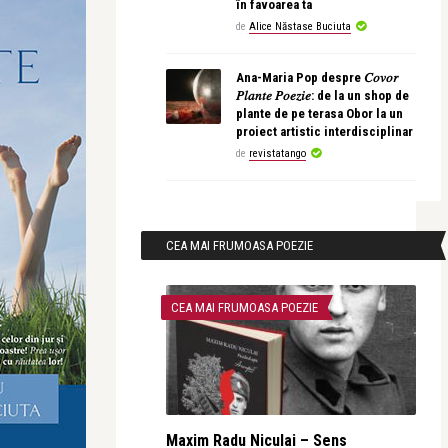
în favoarea ta
de
Alice Năstase Buciuta
Ana-Maria Pop despre 𝐶𝑜𝑣𝑜𝑟
𝑃𝑙𝑎𝑛𝑡𝑒 𝑃𝑜𝑒𝑧𝑖𝑒: de la un shop de
plante de pe terasa Obor la un
proiect artistic interdisciplinar
de
revistatango
CEA MAI FRUMOASA POEZIE
CEA MAI FRUMOASA POEZIE
Maxim Radu Niculai – Sens