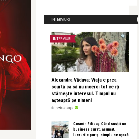
INTERVIURI
INTERVIURI
Alexandra Văduva: Viața e prea
scurtă ca să nu încerci tot ce îți
stârnește interesul. Timpul nu
așteaptă pe nimeni
de
revistatango
Cosmin Filipaș: Când susții un
business curat, asumat,
lucrurile pur și simplu se așază