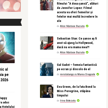
filmului “A doua șansă”, alături
de Jennifer Lopez: Filmul
acesta va oferi femeilor și
fetelor mai multă încredere în
ele
de
Alice Năstase Buciuta
Sebastian Stan: Ce șanse aș fi
avut să ajung la Hollywood,
dacă nu era mama mea?!
de
Alice Năstase Buciuta
Gal Gadot – femeia fantastică
ic al
pe ecran și dincolo de el
nia pe
de
revistatango.ro Marea Dragoste
 2026
Eva Green, de la fata Bond la
Miss Peregrine, stăpâna
timpului
 Happy
de
Irina Botezatu
ra aduc
sa Hotelului