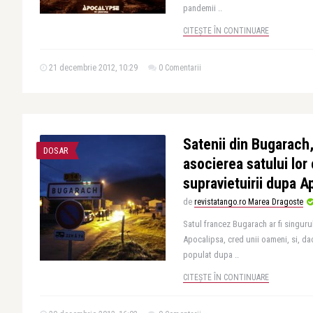
pandemii ..
CITEȘTE ÎN CONTINUARE
21 decembrie 2012, 10:29
0 Comentarii
Satenii din Bugarach
DOSAR
asocierea satului lor
supravietuirii dupa A
de
revistatango.ro Marea Dragoste
Satul francez Bugarach ar fi singur
Apocalipsa, cred unii oameni, si, dac
populat dupa ..
CITEȘTE ÎN CONTINUARE