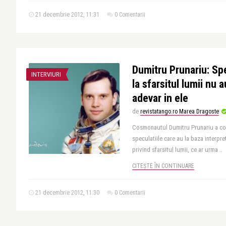
21 decembrie 2012, 11:31
0 Comentarii
Dumitru Prunariu: Spe
INTERVIURI
la sfarsitul lumii nu 
adevar in ele
de
revistatango.ro Marea Dragoste
Cosmonautul Dumitru Prunariu a co
speculatiile care au la baza interpr
privind sfarsitul lumii, ce ar urma ..
CITEȘTE ÎN CONTINUARE
21 decembrie 2012, 11:30
0 Comentarii