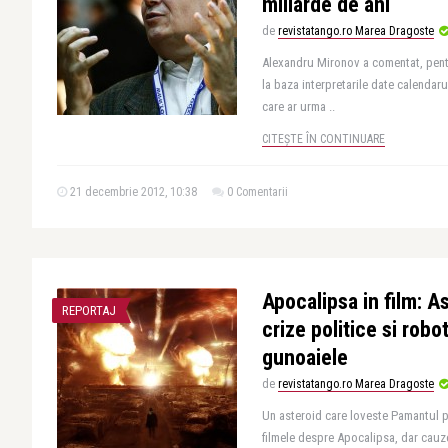
miliarde de ani
de
revistatango.ro Marea Dragoste
Alexandru Mironov a comentat, pent
la baza interpretarile date calendaru
care ar urma ..
CITEȘTE ÎN CONTINUARE
21 decembrie 2012, 10:38
0 Comentarii
Apocalipsa in film: A
REPORTAJ
crize politice si robo
gunoaiele
de
revistatango.ro Marea Dragoste
Un asteroid care loveste Pamantul pa
filmele despre Apocalipsa, dar cauze