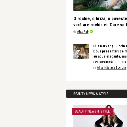
O rochie, o briză, o povest
vară are rochia ei. Care va f
de
Alex Pub
Ella Barker și Florin
Două prezentări de 
au adus eleganța, muz
românească în inima
de
Alice Năstase Buciuta
BEAUTY NEWS & STYLE
BEAUTY NEWS & STYLE