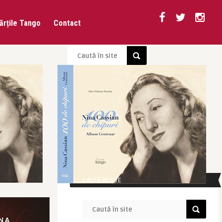
ărțile Tango
Contact
CAUTĂ ÎN SITE