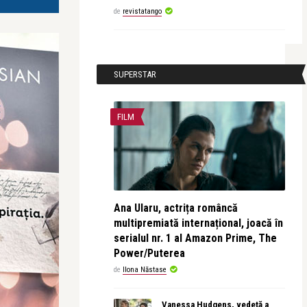
de
revistatango
SUPERSTAR
FILM
Ana Ularu, actrița româncă
multipremiată internațional, joacă în
serialul nr. 1 al Amazon Prime, The
Power/Puterea
de
Ilona Năstase
Vanessa Hudgens, vedetă a