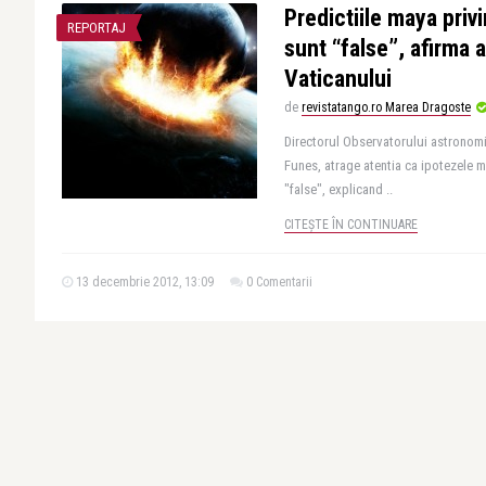
Predictiile maya privi
REPORTAJ
sunt “false”, afirma
Vaticanului
de
revistatango.ro Marea Dragoste
Directorul Observatorului astronomi
Funes, atrage atentia ca ipotezele m
"false", explicand ..
CITEȘTE ÎN CONTINUARE
13 decembrie 2012, 13:09
0 Comentarii