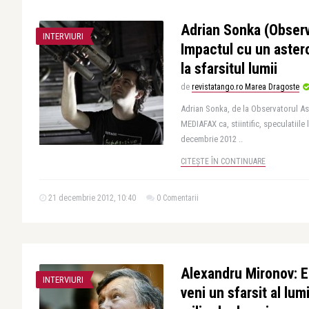
Adrian Sonka (Observ
INTERVIURI
Impactul cu un aster
la sfarsitul lumii
de
revistatango.ro Marea Dragoste
Adrian Sonka, de la Observatorul As
MEDIAFAX ca, stiintific, speculatiile 
decembrie 2012 ..
CITEȘTE ÎN CONTINUARE
21 decembrie 2012, 10:40
0 Comentarii
Alexandru Mironov: E
INTERVIURI
veni un sfarsit al lum