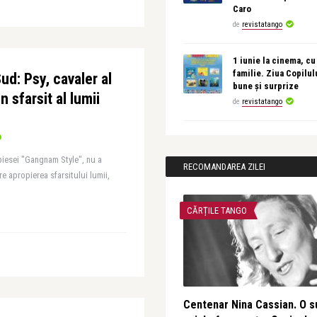
Caro
de
revistatango
1 iunie la cinema, cu
familie. Ziua Copilul
d: Psy, cavaler al
bune și surprize
 sfarsit al lumii
de
revistatango
piesei "Gangnam Style", nu a
RECOMANDAREA ZILEI
 apropierea sfarsitului lumii,
CĂRȚILE TANGO
Centenar Nina Cassian. O s