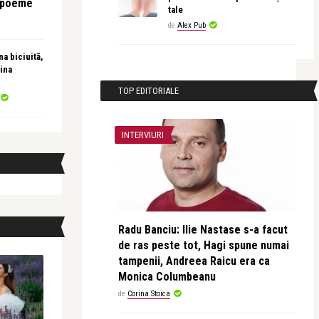
e poeme
tale
de
Alex Pub
a biciuită,
ina
TOP EDITORIALE
INTERVIURI
Radu Banciu: Ilie Nastase s-a facut
de ras peste tot, Hagi spune numai
tampenii, Andreea Raicu era ca
Monica Columbeanu
de
Corina Stoica