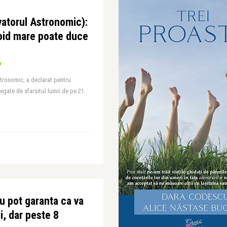
atorul Astronomic):
oid mare poate duce
tronomic, a declarat pentru
legate de sfarsitul lumii de pe 21
u pot garanta ca va
ii, dar peste 8