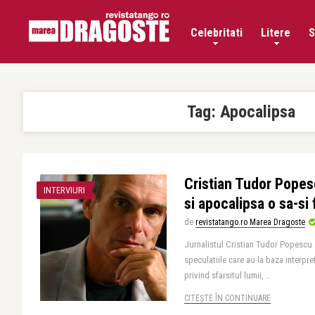
Celebritati
Litere
S
Tag:
Apocalipsa
Cristian Tudor Popes
INTERVIURI
si apocalipsa o sa-si
de
revistatango.ro Marea Dragoste
Jurnalistul Cristian Tudor Popescu
speculatiile care au la baza interpr
privind sfarsitul lumii, ..
CITEȘTE ÎN CONTINUARE