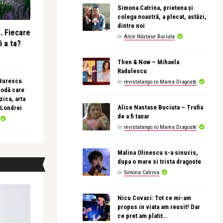
Simona Catrina, prietena și
colega noastră, a plecat, astăzi,
dintre noi
e. Fiecare
de
Alice Năstase Buciuta
i a ta?
Then & Now – Mihaela
Radulescu
 Burescu.
de
revistatango.ro Marea Dragoste
modă care
ica, arta
Alice Nastase Buciuta – Trufia
 Londrei
de a fi tanar
de
revistatango.ro Marea Dragoste
Malina Olinescu s-a sinucis,
dupa o mare si trista dragoste
de
Simona Catrina
Nicu Covaci: Tot ce mi-am
propus in viata am reusit! Dar
ce pret am platit…