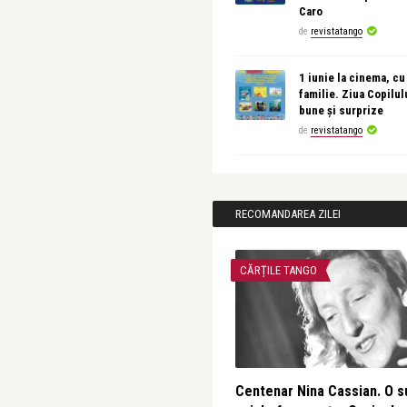
Caro
de
revistatango
1 iunie la cinema, cu
familie. Ziua Copilul
bune și surprize
de
revistatango
RECOMANDAREA ZILEI
CĂRȚILE TANGO
Centenar Nina Cassian. O s