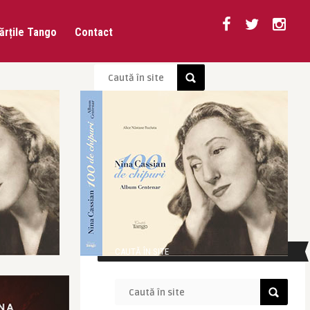
ărțile Tango
Contact
CAUTĂ ÎN SITE