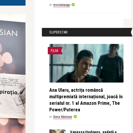
de
revistatango
SUPERSTAR
FILM
Ana Ularu, actrița româncă
multipremiată internațional, joacă în
serialul nr. 1 al Amazon Prime, The
Power/Puterea
de
Ilona Năstase
Vanessa Hudgens, vedetă a