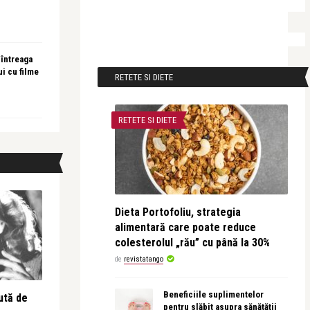
 întreaga
ui cu filme
RETETE SI DIETE
RETETE SI DIETE
Dieta Portofoliu, strategia
alimentară care poate reduce
colesterolul „rău” cu până la 30%
de
revistatango
Beneficiile suplimentelor
ută de
pentru slăbit asupra sănătății