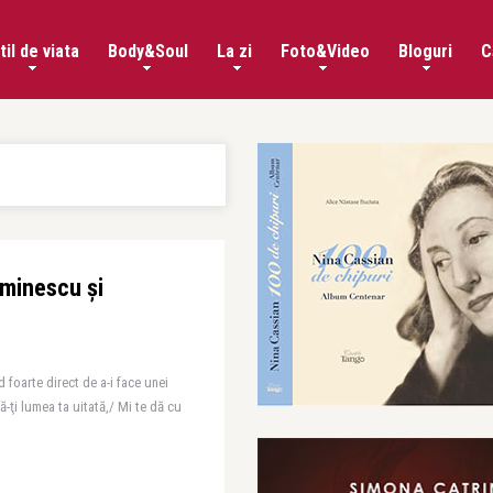
til de viata
Body&Soul
La zi
Foto&Video
Bloguri
C
Eminescu și
d foarte direct de a-i face unei
-ţi lumea ta uitată,/ Mi te dă cu