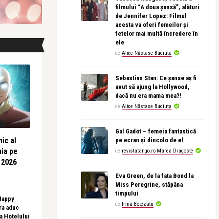
filmului “A doua șansă”, alături
de Jennifer Lopez: Filmul
acesta va oferi femeilor și
fetelor mai multă încredere în
ele
de
Alice Năstase Buciuta
Sebastian Stan: Ce șanse aș fi
avut să ajung la Hollywood,
dacă nu era mama mea?!
de
Alice Năstase Buciuta
Gal Gadot – femeia fantastică
ic al
pe ecran și dincolo de el
nia pe
de
revistatango.ro Marea Dragoste
 2026
Eva Green, de la fata Bond la
Miss Peregrine, stăpâna
timpului
 Happy
de
Irina Botezatu
ra aduc
sa Hotelului