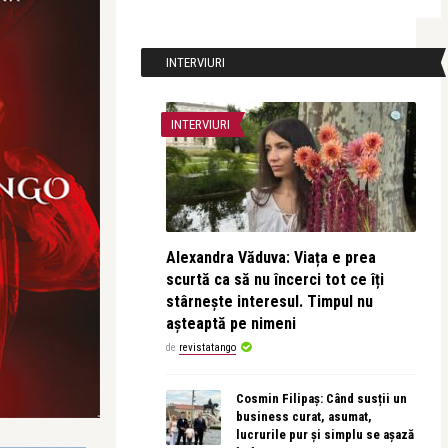
INTERVIURI
INTERVIURI
Alexandra Văduva: Viața e prea
scurtă ca să nu încerci tot ce îți
stârnește interesul. Timpul nu
așteaptă pe nimeni
de
revistatango
Cosmin Filipaș: Când susții un
business curat, asumat,
lucrurile pur și simplu se așază