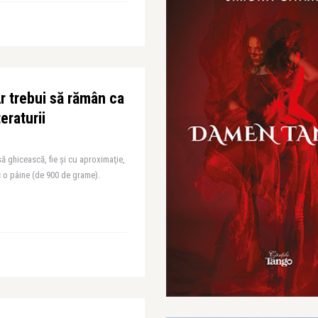
r trebui să rămân ca
eraturii
să ghicească, fie şi cu aproximaţie,
 o pâine (de 900 de grame).