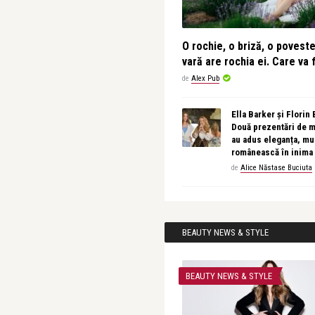
O rochie, o briză, o povest
vară are rochia ei. Care va f
de
Alex Pub
Ella Barker și Florin
Două prezentări de 
au adus eleganța, muz
românească în inima
de
Alice Năstase Buciuta
BEAUTY NEWS & STYLE
BEAUTY NEWS & STYLE