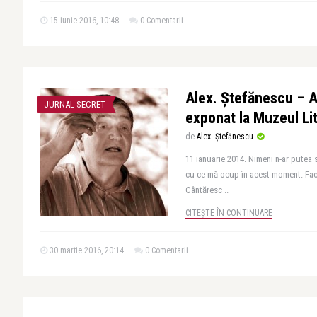
15 iunie 2016, 10:48
0 Comentarii
Alex. Ștefănescu – A
JURNAL SECRET
exponat la Muzeul Lit
de
Alex. Ștefănescu
11 ianuarie 2014. Nimeni n-ar putea 
cu ce mă ocup în acest moment. Fac
Cântăresc ..
CITEȘTE ÎN CONTINUARE
30 martie 2016, 20:14
0 Comentarii