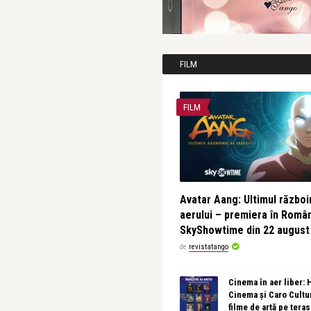
FILM
FILM
Avatar Aang: Ultimul războin
aerului – premiera în Româ
SkyShowtime din 22 august
de
revistatango
Cinema în aer liber:
Cinema și Caro Cultu
filme de artă pe tera