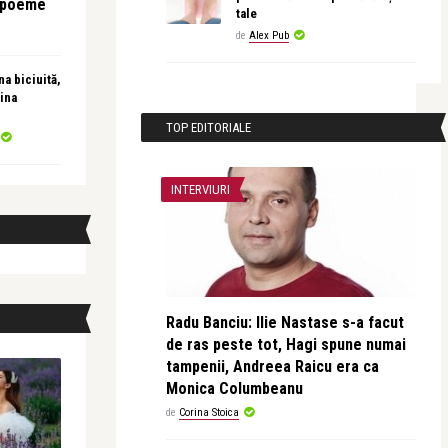
e poeme
tale
de
Alex Pub
a biciuită,
ina
TOP EDITORIALE
INTERVIURI
Radu Banciu: Ilie Nastase s-a facut
de ras peste tot, Hagi spune numai
tampenii, Andreea Raicu era ca
Monica Columbeanu
de
Corina Stoica