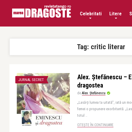
Celebritati
Litere
S
Tag:
critic literar
Alex. Ștefănescu – 
JURNAL SECRET
dragostea
de
Alex. Ștefănescu
„Lasă-ţi lumea ta uitată”, iată un mo
femei o propunere exorbitantă. „Lasă
totul ..
CITEȘTE ÎN CONTINUARE