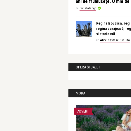
ani de frumusețe. O mie d
de
revistatango
Regina Boudica, regin
regina curajoasă, reg
victorioasă
de
Alice Năstase Buciuta
OPERA ȘI BALET
MODA
ADVERT