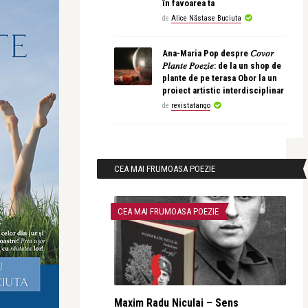
în favoarea ta
de
Alice Năstase Buciuta
Ana-Maria Pop despre 𝐶𝑜𝑣𝑜𝑟
𝑃𝑙𝑎𝑛𝑡𝑒 𝑃𝑜𝑒𝑧𝑖𝑒: de la un shop de
plante de pe terasa Obor la un
proiect artistic interdisciplinar
de
revistatango
CEA MAI FRUMOASA POEZIE
CEA MAI FRUMOASA POEZIE
Maxim Radu Niculai – Sens