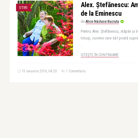
Alex. Ștefănescu: Am
STIRI
de la Eminescu
de
Alice Năstase Buciuta
Pentru Alex. Ștefănescu, stăpân și îm
totuși, cuvinte care să-l poată cupri
..
CITEȘTE ÎN CONTINUARE
15 ianuarie 2016, 04:20
1 Comentariu