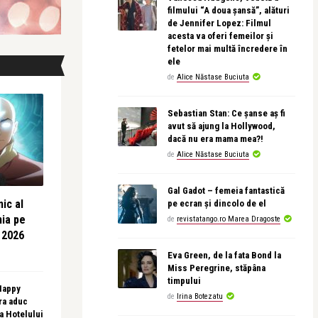
filmului “A doua șansă”, alături
de Jennifer Lopez: Filmul
acesta va oferi femeilor și
fetelor mai multă încredere în
ele
de
Alice Năstase Buciuta
Sebastian Stan: Ce șanse aș fi
avut să ajung la Hollywood,
dacă nu era mama mea?!
de
Alice Năstase Buciuta
Gal Gadot – femeia fantastică
ic al
pe ecran și dincolo de el
nia pe
de
revistatango.ro Marea Dragoste
 2026
Eva Green, de la fata Bond la
Miss Peregrine, stăpâna
timpului
 Happy
de
Irina Botezatu
ra aduc
sa Hotelului