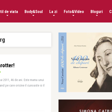
til de viata
Body&Soul
La zi
Foto&Video
Bloguri
C
rg
hrotter!
 mai 2011, 46 de ani. Este mama unui
and pe care oricine il cunoaste si il