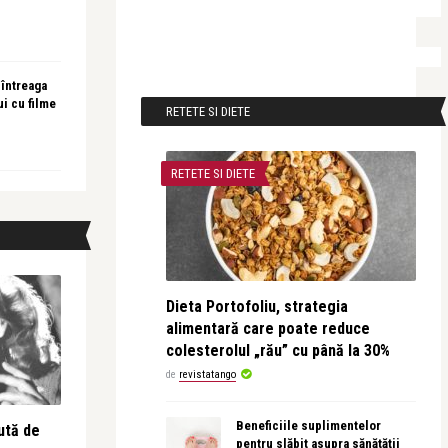
 întreaga
ui cu filme
RETETE SI DIETE
RETETE SI DIETE
Dieta Portofoliu, strategia
alimentară care poate reduce
colesterolul „rău” cu până la 30%
de
revistatango
Beneficiile suplimentelor
ută de
pentru slăbit asupra sănătății