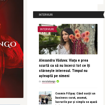
INTERVIURI
INTERVIURI
Alexandra Văduva: Viața e prea
scurtă ca să nu încerci tot ce îți
stârnește interesul. Timpul nu
așteaptă pe nimeni
de
revistatango
Cosmin Filipaș: Când susții un
business curat, asumat,
lucrurile pur și simplu se așază