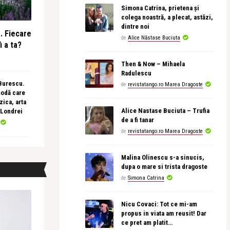
Simona Catrina, prietena și
colega noastră, a plecat, astăzi,
dintre noi
e. Fiecare
de
Alice Năstase Buciuta
i a ta?
Then & Now – Mihaela
Radulescu
 Burescu.
de
revistatango.ro Marea Dragoste
modă care
ica, arta
Alice Nastase Buciuta – Trufia
 Londrei
de a fi tanar
de
revistatango.ro Marea Dragoste
Malina Olinescu s-a sinucis,
dupa o mare si trista dragoste
de
Simona Catrina
Nicu Covaci: Tot ce mi-am
propus in viata am reusit! Dar
ce pret am platit…