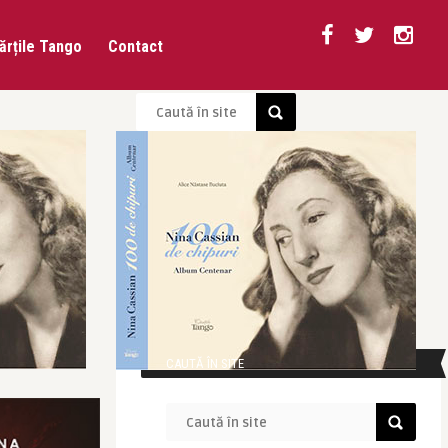
ărțile Tango
Contact
CAUTĂ ÎN SITE