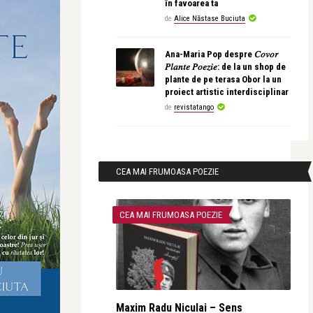
în favoarea ta
de
Alice Năstase Buciuta
Ana-Maria Pop despre 𝐶𝑜𝑣𝑜𝑟
𝑃𝑙𝑎𝑛𝑡𝑒 𝑃𝑜𝑒𝑧𝑖𝑒: de la un shop de
plante de pe terasa Obor la un
proiect artistic interdisciplinar
de
revistatango
CEA MAI FRUMOASA POEZIE
CEA MAI FRUMOASA POEZIE
Maxim Radu Niculai – Sens