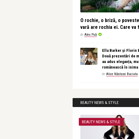
O rochie, o briză, o povest
vară are rochia ei. Care va f
de
Alex Pub
Ella Barker și Florin
Două prezentări de 
au adus eleganța, muz
românească în inima
de
Alice Năstase Buciuta
BEAUTY NEWS & STYLE
BEAUTY NEWS & STYLE