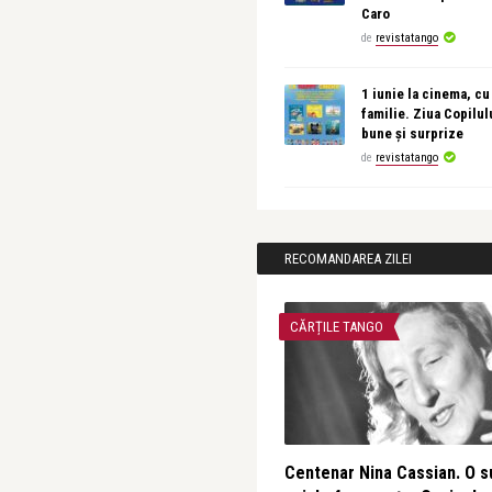
Caro
de
revistatango
1 iunie la cinema, cu
familie. Ziua Copilul
bune și surprize
de
revistatango
RECOMANDAREA ZILEI
CĂRȚILE TANGO
Centenar Nina Cassian. O s