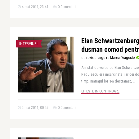
4 mai 2011, 23:41
0 Comentarii
Elan Schwartzenberg
INTERVIURI
dusman comod pentr
de
revistatango.ro Marea Dragoste
Am stat de vorba cu Elan Schwartze
Radulescu era insarcinata, iar cei do
timp, mariajul lor s-a destramat, ..
CITEȘTE ÎN CONTINUARE
2 mai 2011, 00:25
0 Comentarii