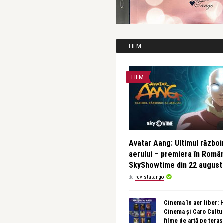
FILM
FILM
Avatar Aang: Ultimul războin
aerului – premiera în Româ
SkyShowtime din 22 august
de
revistatango
Cinema în aer liber:
Cinema și Caro Cultu
filme de artă pe tera