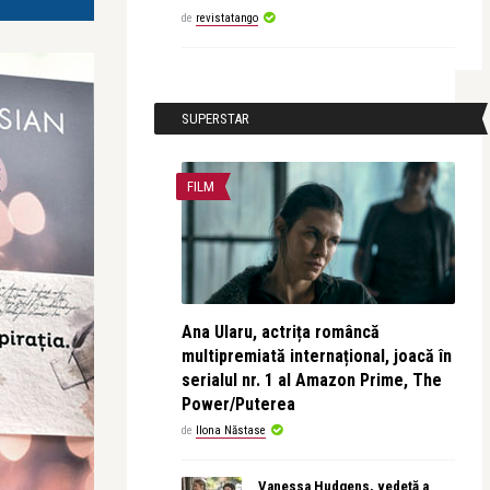
de
revistatango
SUPERSTAR
FILM
Ana Ularu, actrița româncă
multipremiată internațional, joacă în
serialul nr. 1 al Amazon Prime, The
Power/Puterea
de
Ilona Năstase
Vanessa Hudgens, vedetă a