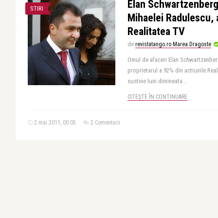
Elan Schwartzenberg,
STIRI
Mihaelei Radulescu,
Realitatea TV
de
revistatango.ro Marea Dragoste
Omul de afaceri Elan Schwartzenberg
proprietarul a 92% din actiunile Rea
sustine luni dimineata ..
CITEȘTE ÎN CONTINUARE
2 mai 2011, 00:05
2 Comentarii