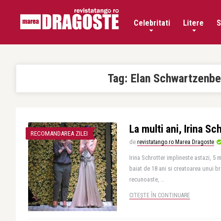
Celebritati
Litere
S
Tag:
Elan Schwartzenbe
La multi ani, Irina Sc
RECOMANDAREA ZILEI
de
revistatango.ro Marea Dragoste
Irina Schrotter implineste astazi, 5
baiat de 18 ani si creatoarea unui br
recunoaste, ..
CITEȘTE ÎN CONTINUARE