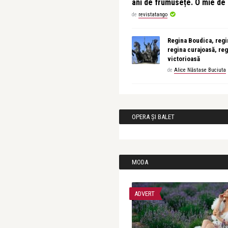
ani de frumusețe. O mie d
de
revistatango
Regina Boudica, regin
regina curajoasă, reg
victorioasă
de
Alice Năstase Buciuta
OPERA ȘI BALET
MODA
ADVERT