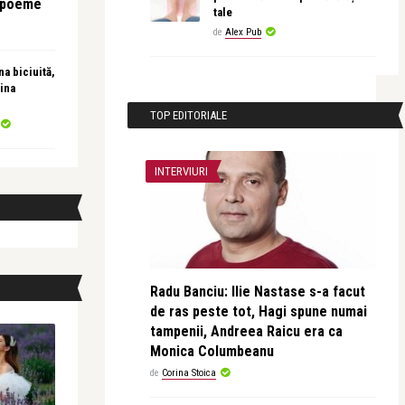
e poeme
tale
de
Alex Pub
a biciuită,
ina
TOP EDITORIALE
INTERVIURI
Radu Banciu: Ilie Nastase s-a facut
de ras peste tot, Hagi spune numai
tampenii, Andreea Raicu era ca
Monica Columbeanu
de
Corina Stoica