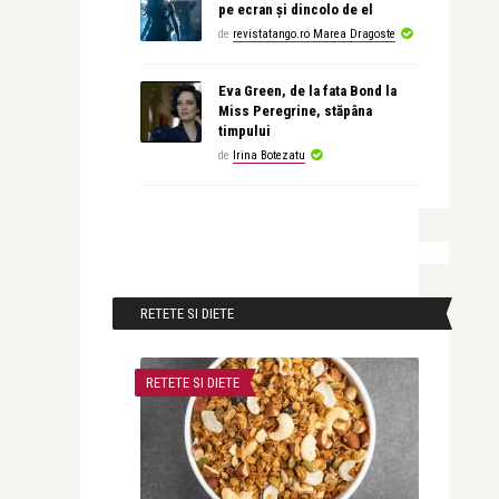
pe ecran și dincolo de el
de
revistatango.ro Marea Dragoste
Eva Green, de la fata Bond la
Miss Peregrine, stăpâna
timpului
de
Irina Botezatu
RETETE SI DIETE
RETETE SI DIETE