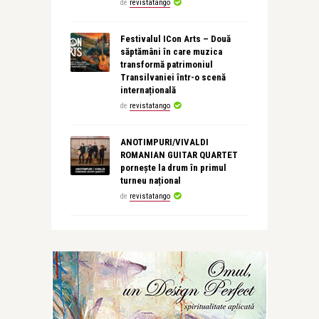
de
revistatango
Festivalul ICon Arts – Două
săptămâni în care muzica
transformă patrimoniul
Transilvaniei într-o scenă
internațională
de
revistatango
ANOTIMPURI/VIVALDI
ROMANIAN GUITAR QUARTET
pornește la drum în primul
turneu național
de
revistatango