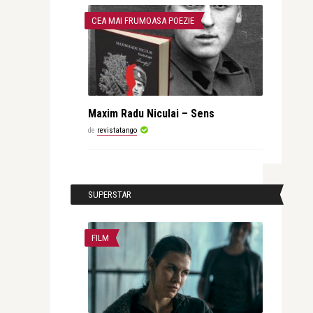
CEA MAI FRUMOASA POEZIE
Maxim Radu Niculai – Sens
de
revistatango
SUPERSTAR
FILM