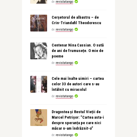
de
revistatango
Cerșetorul de albastru – de
Crin-Triandafil Theodorescu
de
revistatango
Centenar Nina Cassian. O sută
de ani de frumusețe. O mie de
poeme
de
revistatango
Cele mai înalte uimiri – cartea
celor 33 de autori care s-au
întâlnit cu miracolul
de
revistatango
Dragostea și Restul Vieții de
Marcel Petrișor: “Cartea asta-i
despre speranța pe care nici
măcar n-am îndrăznit-o”
de
revistatango