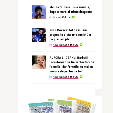
Malina Olinescu s-a sinucis,
dupa o mare si trista dragoste
de
Simona Catrina
Nicu Covaci: Tot ce mi-am
propus in viata am reusit! Dar
ce pret am platit…
de
Alice Năstase Buciuta
AURORA LIICEANU: Barbatii
inca doresc sa fie protectori cu
femeile, dar femeile nu mai au
nevoie de protectia lor
de
Alice Năstase Buciuta