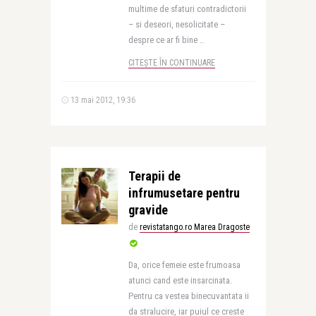
multime de sfaturi contradictorii
– si deseori, nesolicitate –
despre ce ar fi bine ..
CITEȘTE ÎN CONTINUARE
13 mai 2012, 19:36
Terapii de
infrumusetare pentru
gravide
de
revistatango.ro Marea Dragoste
Da, orice femeie este frumoasa
atunci cand este insarcinata.
Pentru ca vestea binecuvantata ii
da stralucire, iar puiul ce creste