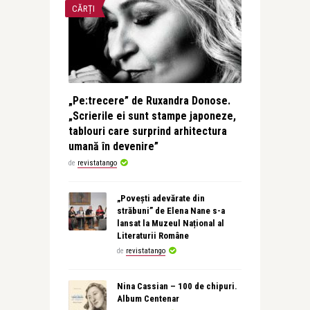
CĂRȚI
„Pe:trecere” de Ruxandra Donose.
„Scrierile ei sunt stampe japoneze,
tablouri care surprind arhitectura
umană în devenire”
de
revistatango
„Povești adevărate din
străbuni” de Elena Nane s-a
lansat la Muzeul Național al
Literaturii Române
de
revistatango
Nina Cassian – 100 de chipuri.
Album Centenar