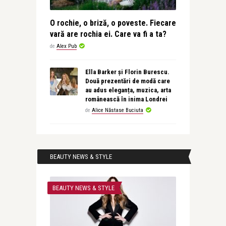
O rochie, o briză, o poveste. Fiecare
vară are rochia ei. Care va fi a ta?
de
Alex Pub
Ella Barker și Florin Burescu.
Două prezentări de modă care
au adus eleganța, muzica, arta
românească în inima Londrei
de
Alice Năstase Buciuta
BEAUTY NEWS & STYLE
BEAUTY NEWS & STYLE