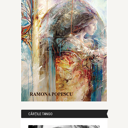
CĂRȚILE TANGO