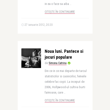
in ea o face sa aiba ..
CITEȘTE ÎN CONTINUARE
27 ianuarie 2012, 20:20
Noua luni. Pantece si
jocuri populare
de
Simona Catrina
Din ce in ce mai departe de tarcul
statisticilor si casniciilor, femeile
celebre fac copii. La inceput de
2006, Hollywood-ul cultiva burti
faimoase, care ..
CITEȘTE ÎN CONTINUARE