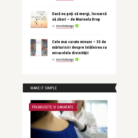
Dacă nu poţi să mergi, încearcă
să zbori – de Marinela Drop
de
revistatango
Cele mai curate minuni – 33 de
mărturisiri despre întâlnirea cu
miracolele divinității
de
revistatango
MAKE IT SIMPLE
FRUMUSETE SI SANATATE