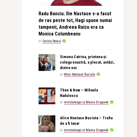
Radu Banciu: Ilie Nastase s-a facut
de ras peste tot, Hagi spune numai
tampenii, Andreea Raicu era ca
Monica Columbeanu
de
Corina Stoica
Simona Catrina, prietena și
colega noastră, a plecat, astăzi,
dintre noi
de
Alice Năstase Buciuta
Then & Now – Mihaela
Radulescu
de
revistatango.ro Marea Dragoste
Alice Nastase Buciuta – Trufia
de a fi tanar
de
revistatango.ro Marea Dragoste