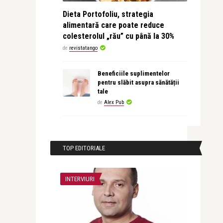
Dieta Portofoliu, strategia
alimentară care poate reduce
colesterolul „rău” cu până la 30%
de
revistatango
Beneficiile suplimentelor
pentru slăbit asupra sănătății
tale
de
Alex Pub
TOP EDITORIALE
INTERVIURI