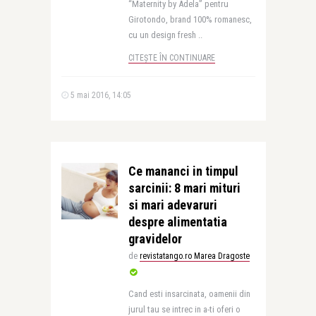
“Maternity by Adela” pentru
Girotondo, brand 100% romanesc,
cu un design fresh ..
CITEȘTE ÎN CONTINUARE
5 mai 2016, 14:05
Ce mananci in timpul
sarcinii: 8 mari mituri
si mari adevaruri
despre alimentatia
gravidelor
de
revistatango.ro Marea Dragoste
Cand esti insarcinata, oamenii din
jurul tau se intrec in a-ti oferi o