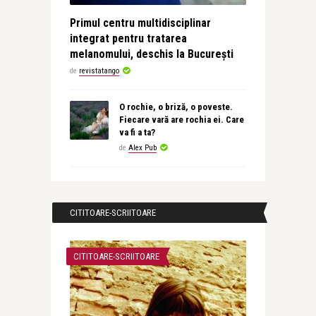
Primul centru multidisciplinar
integrat pentru tratarea
melanomului, deschis la București
de
revistatango
O rochie, o briză, o poveste.
Fiecare vară are rochia ei. Care
va fi a ta?
de
Alex Pub
CITITOARE-SCRIITOARE
CITITOARE-SCRIITOARE