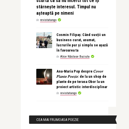
scurtă ca să nu încerci tot ce îți
stârnește interesul. Timpul nu
așteaptă pe nimeni
de
revistatango
Cosmin Filipaș: Când susții un
business curat, asumat,
lucrurile pur și simplu se așază
în favoarea ta
de
Alice Năstase Buciuta
Ana-Maria Pop despre 𝐶𝑜𝑣𝑜𝑟
𝑃𝑙𝑎𝑛𝑡𝑒 𝑃𝑜𝑒𝑧𝑖𝑒: de la un shop de
plante de pe terasa Obor la un
proiect artistic interdisciplinar
de
revistatango
CEA MAI FRUMOASA POEZIE