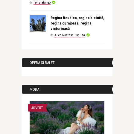
de
revistatango
Regina Boudica, regina biciuită,
regina curajoasă, regina
victorioasă
de
Alice Năstase Buciuta
OPERA ȘI BALET
MODA
ADVERT