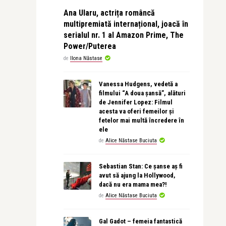
Ana Ularu, actrița româncă
multipremiată internațional, joacă în
serialul nr. 1 al Amazon Prime, The
Power/Puterea
de
Ilona Năstase
Vanessa Hudgens, vedetă a
filmului “A doua șansă”, alături
de Jennifer Lopez: Filmul
acesta va oferi femeilor și
fetelor mai multă încredere în
ele
de
Alice Năstase Buciuta
Sebastian Stan: Ce șanse aș fi
avut să ajung la Hollywood,
dacă nu era mama mea?!
de
Alice Năstase Buciuta
Gal Gadot – femeia fantastică