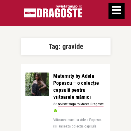
Tag:
gravide
Maternity by Adela
Popescu – o colecție
capsulă pentru
viitoarele mămici
de
revistatango.ro Marea Dragoste
Viitoarea mamica Adela Popescu
isi lanseaza colectia-capsula