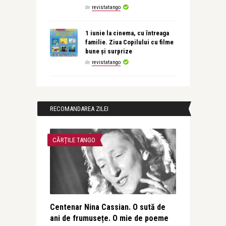
de
revistatango
1 iunie la cinema, cu întreaga
familie. Ziua Copilului cu filme
bune și surprize
de
revistatango
RECOMANDAREA ZILEI
CĂRȚILE TANGO
Centenar Nina Cassian. O sută de
ani de frumusețe. O mie de poeme