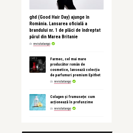
ghd (Good Hair Day) ajunge în
România. Lansarea oficială a
brandului nr. 1 de plăci de îndreptat
părul din Marea Britanie
de
revistatango
Farmec, cel mai mare
producător român de
cosmetice, lansează colecția
de parfumuri premium Epithet
de
revistatango
Colagen și frumusețe: cum
acționează în profunzime
de
revistatango