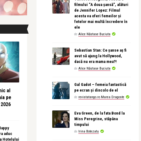
filmului “A doua șansă”, alături
de Jennifer Lopez: Filmul
acesta va oferi femeilor și
fetelor mai multă încredere în
ele
de
Alice Năstase Buciuta
Sebastian Stan: Ce șanse aș fi
avut să ajung la Hollywood,
dacă nu era mama mea?!
de
Alice Năstase Buciuta
Gal Gadot – femeia fantastică
ic al
pe ecran și dincolo de el
nia pe
de
revistatango.ro Marea Dragoste
 2026
Eva Green, de la fata Bond la
Miss Peregrine, stăpâna
timpului
 Happy
de
Irina Botezatu
ra aduc
sa Hotelului