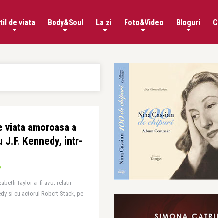
til de viata
Body&Soul
La zi
Foto&Video
Bloguri
C
e viata amoroasa a
u J.F. Kennedy, intr-
beth Taylor ar fi avut relatii
edy si cu actorul Robert Stack, pe