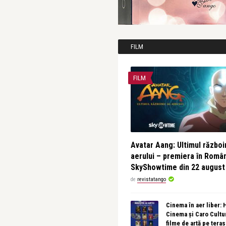
FILM
FILM
Avatar Aang: Ultimul războin
aerului – premiera în Româ
SkyShowtime din 22 august
de
revistatango
Cinema în aer liber:
Cinema și Caro Cultu
filme de artă pe tera