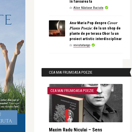
în favoarea ta
de
Alice Năstase Buciuta
Ana-Maria Pop despre 𝐶𝑜𝑣𝑜𝑟
𝑃𝑙𝑎𝑛𝑡𝑒 𝑃𝑜𝑒𝑧𝑖𝑒: de la un shop de
plante de pe terasa Obor la un
proiect artistic interdisciplinar
de
revistatango
CEA MAI FRUMOASA POEZIE
CEA MAI FRUMOASA POEZIE
Maxim Radu Niculai – Sens