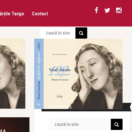
ărțile Tango
Contact
CAUTĂ ÎN SITE