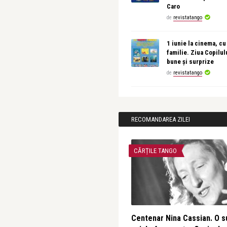
Caro
de
revistatango
1 iunie la cinema, cu
familie. Ziua Copilul
bune și surprize
de
revistatango
RECOMANDAREA ZILEI
CĂRȚILE TANGO
Centenar Nina Cassian. O s