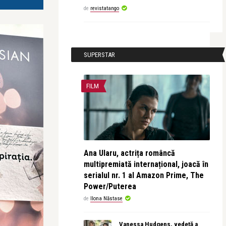
de
revistatango
SUPERSTAR
FILM
Ana Ularu, actrița româncă
multipremiată internațional, joacă în
serialul nr. 1 al Amazon Prime, The
Power/Puterea
de
Ilona Năstase
Vanessa Hudgens, vedetă a