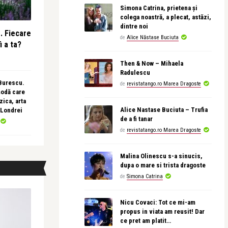
Simona Catrina, prietena și
colega noastră, a plecat, astăzi,
dintre noi
e. Fiecare
de
Alice Năstase Buciuta
i a ta?
Then & Now – Mihaela
Radulescu
 Burescu.
de
revistatango.ro Marea Dragoste
modă care
ica, arta
Alice Nastase Buciuta – Trufia
 Londrei
de a fi tanar
de
revistatango.ro Marea Dragoste
Malina Olinescu s-a sinucis,
dupa o mare si trista dragoste
de
Simona Catrina
Nicu Covaci: Tot ce mi-am
propus in viata am reusit! Dar
ce pret am platit…