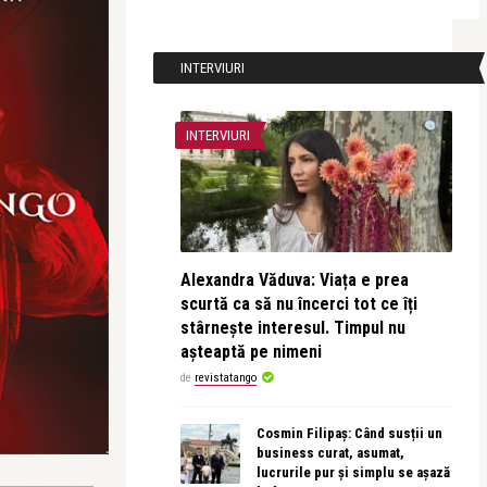
INTERVIURI
INTERVIURI
Alexandra Văduva: Viața e prea
scurtă ca să nu încerci tot ce îți
stârnește interesul. Timpul nu
așteaptă pe nimeni
de
revistatango
Cosmin Filipaș: Când susții un
business curat, asumat,
lucrurile pur și simplu se așază