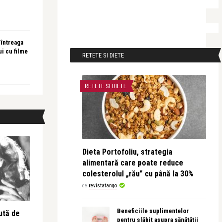
 întreaga
ui cu filme
RETETE SI DIETE
RETETE SI DIETE
Dieta Portofoliu, strategia
alimentară care poate reduce
colesterolul „rău” cu până la 30%
de
revistatango
Beneficiile suplimentelor
ută de
pentru slăbit asupra sănătății