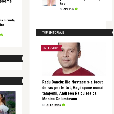
e poeme
tale
de
Alex Pub
a biciuită,
ina
TOP EDITORIALE
INTERVIURI
Radu Banciu: Ilie Nastase s-a facut
de ras peste tot, Hagi spune numai
tampenii, Andreea Raicu era ca
Monica Columbeanu
de
Corina Stoica