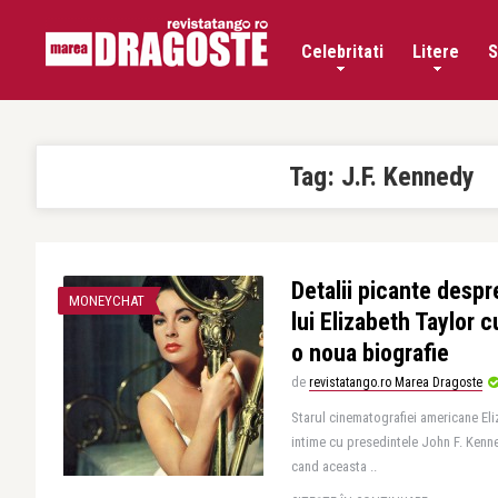
Celebritati
Litere
S
Tag:
J.F. Kennedy
Detalii picante despr
MONEYCHAT
lui Elizabeth Taylor c
o noua biografie
de
revistatango.ro Marea Dragoste
Starul cinematografiei americane Eliza
intime cu presedintele John F. Kenn
cand aceasta ..