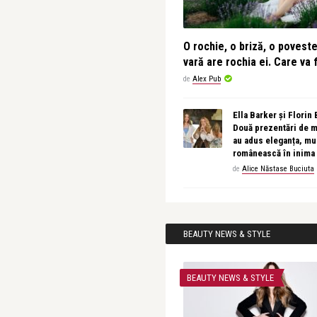
O rochie, o briză, o povest
vară are rochia ei. Care va f
de
Alex Pub
Ella Barker și Florin
Două prezentări de 
au adus eleganța, muz
românească în inima
de
Alice Năstase Buciuta
BEAUTY NEWS & STYLE
BEAUTY NEWS & STYLE