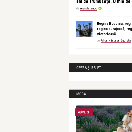
ani de frumusețe. O mie d
de
revistatango
Regina Boudica, regin
regina curajoasă, reg
victorioasă
de
Alice Năstase Buciuta
OPERA ȘI BALET
MODA
ADVERT