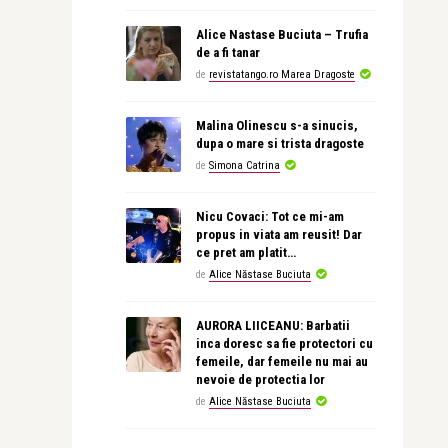
Alice Nastase Buciuta – Trufia
de a fi tanar
de
revistatango.ro Marea Dragoste
Malina Olinescu s-a sinucis,
dupa o mare si trista dragoste
de
Simona Catrina
Nicu Covaci: Tot ce mi-am
propus in viata am reusit! Dar
ce pret am platit…
de
Alice Năstase Buciuta
AURORA LIICEANU: Barbatii
inca doresc sa fie protectori cu
femeile, dar femeile nu mai au
nevoie de protectia lor
de
Alice Năstase Buciuta