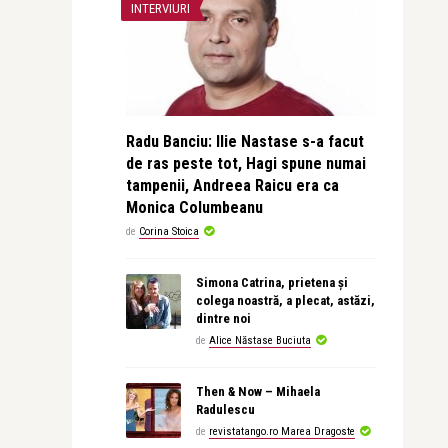
INTERVIURI
Radu Banciu: Ilie Nastase s-a facut
de ras peste tot, Hagi spune numai
tampenii, Andreea Raicu era ca
Monica Columbeanu
de
Corina Stoica
Simona Catrina, prietena și
colega noastră, a plecat, astăzi,
dintre noi
de
Alice Năstase Buciuta
Then & Now – Mihaela
Radulescu
de
revistatango.ro Marea Dragoste