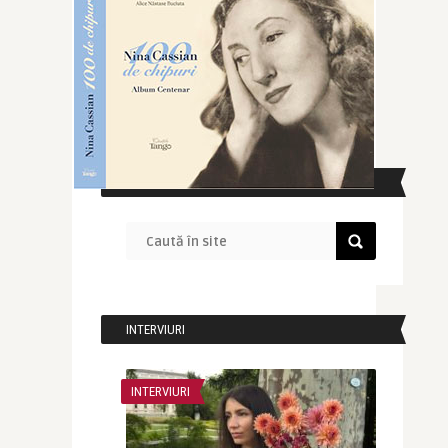
CAUTĂ ÎN SITE
INTERVIURI
INTERVIURI