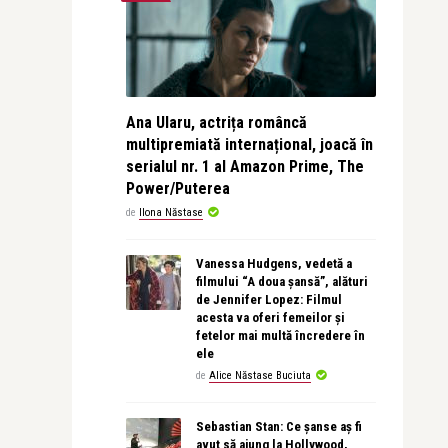
Ana Ularu, actrița româncă
multipremiată internațional, joacă în
serialul nr. 1 al Amazon Prime, The
Power/Puterea
de
Ilona Năstase
Vanessa Hudgens, vedetă a
filmului “A doua șansă”, alături
de Jennifer Lopez: Filmul
acesta va oferi femeilor și
fetelor mai multă încredere în
ele
de
Alice Năstase Buciuta
Sebastian Stan: Ce șanse aș fi
avut să ajung la Hollywood,