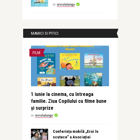
de
revistatango
MAMICI SI PITICI
FILM
1 iunie la cinema, cu întreaga
familie. Ziua Copilului cu filme bune
și surprize
de
revistatango
Conferința mobilă „Eroi în
scutece” a Asociației