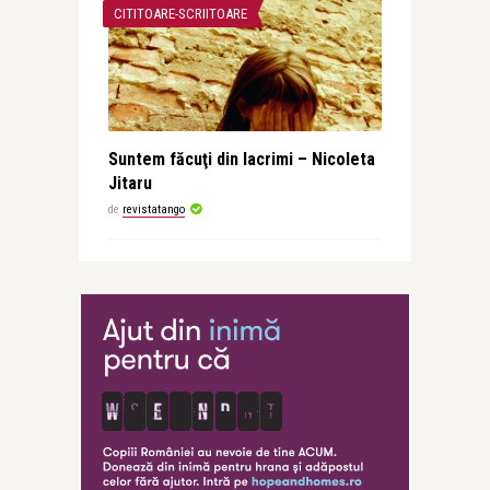
CITITOARE-SCRIITOARE
Suntem făcuţi din lacrimi – Nicoleta
Jitaru
de
revistatango