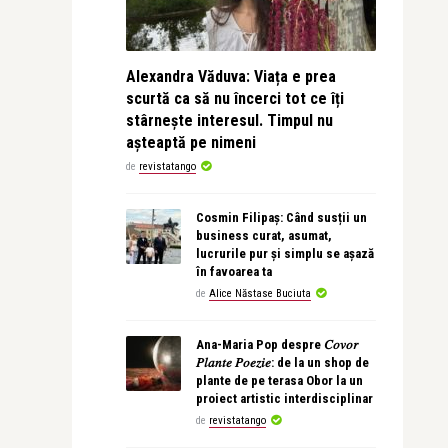
Alexandra Văduva: Viața e prea
scurtă ca să nu încerci tot ce îți
stârnește interesul. Timpul nu
așteaptă pe nimeni
de
revistatango
Cosmin Filipaș: Când susții un
business curat, asumat,
lucrurile pur și simplu se așază
în favoarea ta
de
Alice Năstase Buciuta
Ana-Maria Pop despre 𝐶𝑜𝑣𝑜𝑟
𝑃𝑙𝑎𝑛𝑡𝑒 𝑃𝑜𝑒𝑧𝑖𝑒: de la un shop de
plante de pe terasa Obor la un
proiect artistic interdisciplinar
de
revistatango