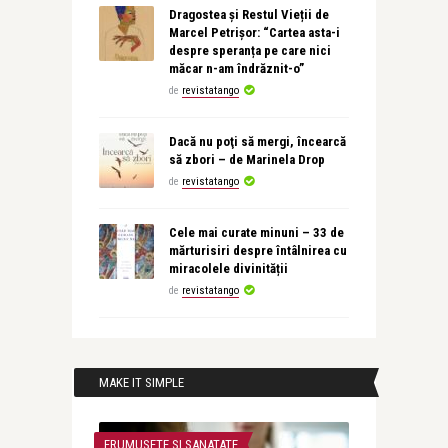
Dragostea și Restul Vieții de
Marcel Petrișor: “Cartea asta-i
despre speranța pe care nici
măcar n-am îndrăznit-o”
de
revistatango
Dacă nu poţi să mergi, încearcă
să zbori – de Marinela Drop
de
revistatango
Cele mai curate minuni – 33 de
mărturisiri despre întâlnirea cu
miracolele divinității
de
revistatango
MAKE IT SIMPLE
FRUMUSETE SI SANATATE