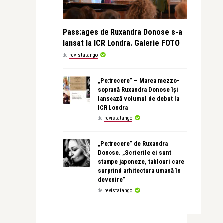
Pass:ages de Ruxandra Donose s-a
lansat la ICR Londra. Galerie FOTO
de
revistatango
„Pe:trecere” – Marea mezzo-
soprană Ruxandra Donose își
lansează volumul de debut la
ICR Londra
de
revistatango
„Pe:trecere” de Ruxandra
Donose. „Scrierile ei sunt
stampe japoneze, tablouri care
surprind arhitectura umană în
devenire”
de
revistatango