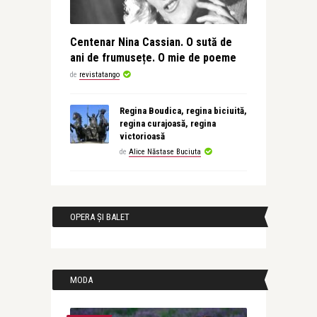
Centenar Nina Cassian. O sută de
ani de frumusețe. O mie de poeme
de
revistatango
Regina Boudica, regina biciuită,
regina curajoasă, regina
victorioasă
de
Alice Năstase Buciuta
OPERA ȘI BALET
MODA