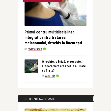
Primul centru multidisciplinar
integrat pentru tratarea
melanomului, deschis la București
de
revistatango
O rochie, o briză, o poveste.
Fiecare vară are rochia ei. Care
va fi a ta?
de
Alex Pub
CITITOARE-SCRIITOARE