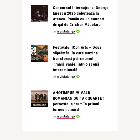
Concursul Internațional George
Enescu 2026 debutează la
Ateneul Român cu un concert
dirijat de Cristian Măcelaru
de
revistatango
Festivalul ICon Arts – Două
săptămâni în care muzica
transformă patrimoniul
Transilvaniei într-o scenă
internațională
de
revistatango
ANOTIMPURI/VIVALDI
ROMANIAN GUITAR QUARTET
pornește la drum în primul
turneu național
de
revistatango