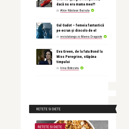
dacă nu era mama mea?!
de
Alice Năstase Buciuta
Gal Gadot – femeia fantastică
pe ecran și dincolo de el
de
revistatango.ro Marea Dragoste
Eva Green, de la fata Bond la
Miss Peregrine, stăpâna
timpului
de
Irina Botezatu
RETETE SI DIETE
RETETE SI DIETE