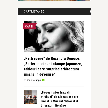
CĂRȚILE TANGO
CĂRȚI
„Pe:trecere” de Ruxandra Donose.
„Scrierile ei sunt stampe japoneze,
tablouri care surprind arhitectura
umană în devenire”
de
revistatango
„Povești adevărate din
străbuni” de Elena Nane s-a
lansat la Muzeul Național al
Literaturii Române