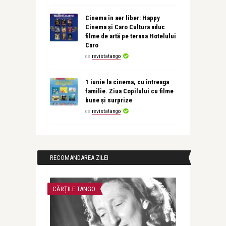
Cinema în aer liber: Happy
Cinema și Caro Cultura aduc
filme de artă pe terasa Hotelului
Caro
de
revistatango
1 iunie la cinema, cu întreaga
familie. Ziua Copilului cu filme
bune și surprize
de
revistatango
RECOMANDAREA ZILEI
CĂRȚILE TANGO