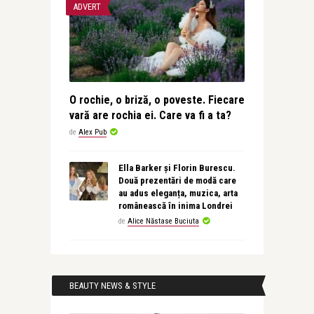
ADVERT
O rochie, o briză, o poveste. Fiecare
vară are rochia ei. Care va fi a ta?
de
Alex Pub
Ella Barker și Florin Burescu.
Două prezentări de modă care
au adus eleganța, muzica, arta
românească în inima Londrei
de
Alice Năstase Buciuta
BEAUTY NEWS & STYLE