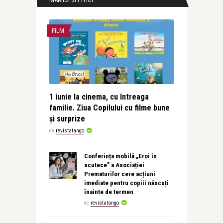
FILM
1 iunie la cinema, cu întreaga
familie. Ziua Copilului cu filme bune
și surprize
de
revistatango
Conferința mobilă „Eroi în
scutece” a Asociației
Prematurilor cere acțiuni
imediate pentru copiii născuți
înainte de termen
de
revistatango