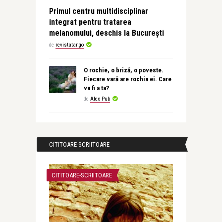
Primul centru multidisciplinar
integrat pentru tratarea
melanomului, deschis la București
de
revistatango
O rochie, o briză, o poveste.
Fiecare vară are rochia ei. Care
va fi a ta?
de
Alex Pub
CITITOARE-SCRIITOARE
CITITOARE-SCRIITOARE