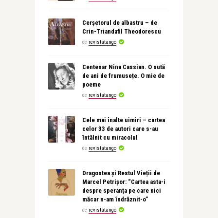
Cerșetorul de albastru – de
Crin-Triandafil Theodorescu
de
revistatango
Centenar Nina Cassian. O sută
de ani de frumusețe. O mie de
poeme
de
revistatango
Cele mai înalte uimiri – cartea
celor 33 de autori care s-au
întâlnit cu miracolul
de
revistatango
Dragostea și Restul Vieții de
Marcel Petrișor: “Cartea asta-i
despre speranța pe care nici
măcar n-am îndrăznit-o”
de
revistatango