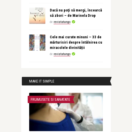
Dacă nu poţi să mergi, încearcă
să zbori – de Marinela Drop
de
revistatango
Cele mai curate minuni – 33 de
mărturisiri despre întâlnirea cu
miracolele divinității
de
revistatango
MAKE IT SIMPLE
FRUMUSETE SI SANATATE