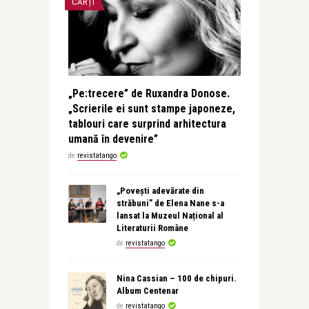
CĂRȚI
„Pe:trecere” de Ruxandra Donose.
„Scrierile ei sunt stampe japoneze,
tablouri care surprind arhitectura
umană în devenire”
de
revistatango
„Povești adevărate din
străbuni” de Elena Nane s-a
lansat la Muzeul Național al
Literaturii Române
de
revistatango
Nina Cassian – 100 de chipuri.
Album Centenar
de
revistatango