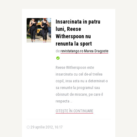
Insarcinata in patru
luni, Reese
Witherspoon nu
renunta la sport
de
revistatango.ro Marea Dragoste
Reese Witherspoon este
insarcinata cu cel de-al treilea
copil, insa asta nu a determinat-o
sa renunte la programul sau
obisnuit de miscare, pe care il
respecta ..
CITEȘTE ÎN CONTINUARE
29 aprilie 2012, 16:17