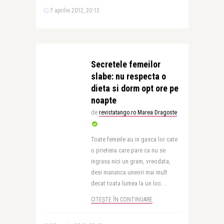
7 aprilie 2012, 20:13
Secretele femeilor
slabe: nu respecta o
dieta si dorm opt ore pe
noapte
de
revistatango.ro Marea Dragoste
Toate femeile au in gasca lor cate
o prietena care pare ca nu se
ingrasa nici un gram, vreodata,
desi mananca uneori mai mult
decat toata lumea la un loc. ..
CITEȘTE ÎN CONTINUARE