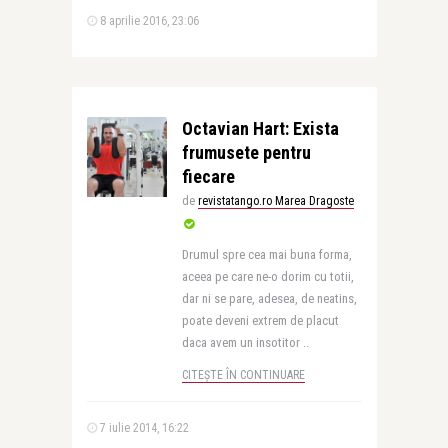
8 aprilie 2016, 23:06
Octavian Hart: Exista
frumusete pentru
fiecare
de
revistatango.ro Marea Dragoste
Drumul spre cea mai buna forma,
aceea pe care ne-o dorim cu totii,
dar ni se pare, adesea, de neatins,
poate deveni extrem de placut
daca avem un insotitor ..
CITEȘTE ÎN CONTINUARE
7 iulie 2014, 16:22