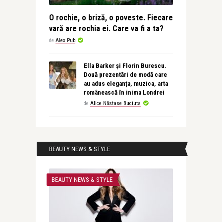
O rochie, o briză, o poveste. Fiecare
vară are rochia ei. Care va fi a ta?
de
Alex Pub
Ella Barker și Florin Burescu.
Două prezentări de modă care
au adus eleganța, muzica, arta
românească în inima Londrei
de
Alice Năstase Buciuta
BEAUTY NEWS & STYLE
BEAUTY NEWS & STYLE