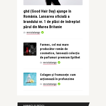
ghd (Good Hair Day) ajunge în
România. Lansarea oficială a
brandului nr. 1 de plăci de îndreptat
părul din Marea Britanie
de
revistatango
Farmec, cel mai mare
producător român de
cosmetice, lansează colecția
de parfumuri premium Epithet
de
revistatango
Colagen și frumusețe: cum
acționează în profunzime
de
revistatango
MAMICI SI PITICI