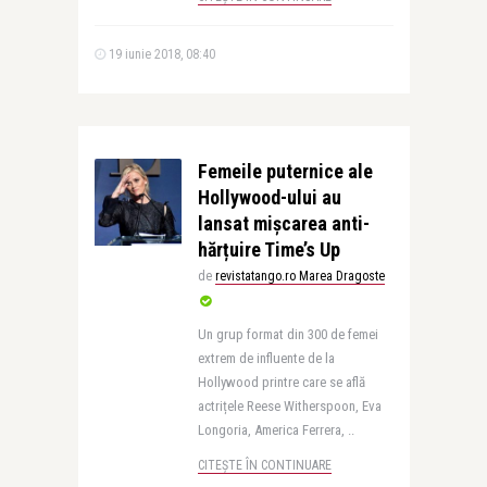
19 iunie 2018, 08:40
Femeile puternice ale
Hollywood-ului au
lansat mișcarea anti-
hărțuire Time’s Up
de
revistatango.ro Marea Dragoste
Un grup format din 300 de femei
extrem de influente de la
Hollywood printre care se află
actrițele Reese Witherspoon, Eva
Longoria, America Ferrera, ..
CITEȘTE ÎN CONTINUARE