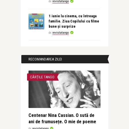
de
revistatango
1 iunie la cinema, cu întreaga
familie. Ziua Copilului cu filme
bune și surprize
de
revistatango
RECOMANDAREA ZILEI
CĂRȚILE TANGO
Centenar Nina Cassian. O sută de
ani de frumusețe. O mie de poeme
de
revistatango