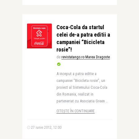
Coca-Cola da startul
celei de-a patra editii a
campaniei ”Bicicleta
rosie”!
de
revistatango.ro Marea Dragoste
A inceput a patra editie a
campaniei “Bicicleta rosie”, un
proiect al Sistemului Coca-Cola
din Romania, realizat in
parteneriat cu Asociatia Green ..
CITEȘTE ÎN CONTINUARE
27 iunie 2012, 12:00