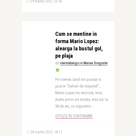
29 martie 2012, 23:43
Cum se mentine in
forma Mario Lopez:
alearga la bustul gol,
pe plaja
de
revistatango.ro Marea Dragoste
Pe vremea cand era pustan si
juca in “Salvati de clopotel”,
Mario Lopez nu intorcea, inca,
multe priviri pe strada, insa azi, la
38 de ani, cu siguranta ..
CITEȘTE ÎN CONTINUARE
28 martie 2012, 18:11