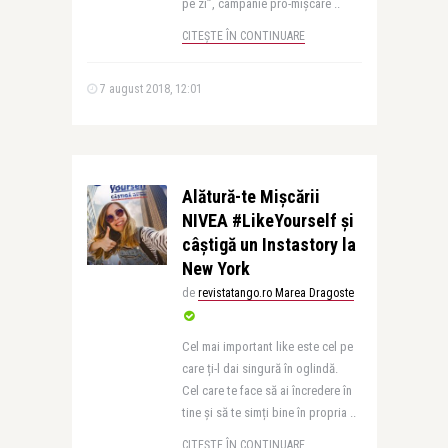
pe zi”, campanie pro-mișcare ..
CITEȘTE ÎN CONTINUARE
7 august 2018, 12:01
Alătură-te Mișcării
NIVEA #LikeYourself și
câștigă un Instastory la
New York
de
revistatango.ro Marea Dragoste
Cel mai important like este cel pe
care ți-l dai singură în oglindă.
Cel care te face să ai încredere în
tine și să te simți bine în propria ..
CITEȘTE ÎN CONTINUARE