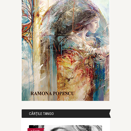
CĂRȚILE TANGO