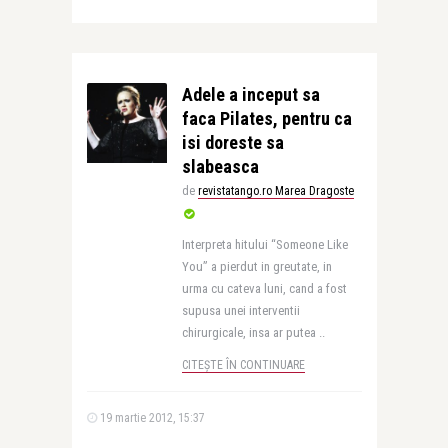
Adele a inceput sa
faca Pilates, pentru ca
isi doreste sa
slabeasca
de
revistatango.ro Marea Dragoste
Interpreta hitului “Someone Like
You” a pierdut in greutate, in
urma cu cateva luni, cand a fost
supusa unei interventii
chirurgicale, insa ar putea ..
CITEȘTE ÎN CONTINUARE
19 martie 2012, 15:37