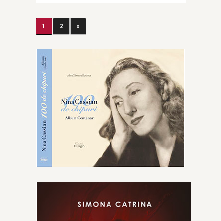
1
2
»