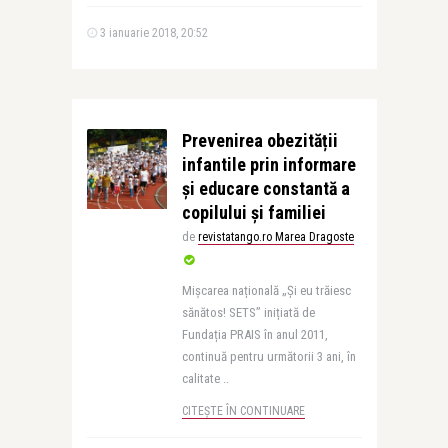
3 ianuarie 2018, 20:52
Prevenirea obezității
infantile prin informare
și educare constantă a
copilului și familiei
de
revistatango.ro Marea Dragoste
Mișcarea națională „Și eu trăiesc
sănătos! SETS” inițiată de
Fundația PRAIS în anul 2011,
continuă pentru următorii 3 ani, în
calitate ..
CITEȘTE ÎN CONTINUARE