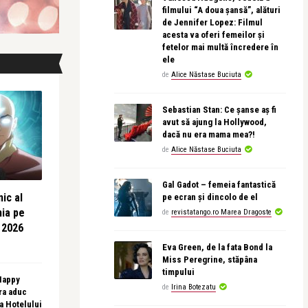
filmului “A doua șansă”, alături
de Jennifer Lopez: Filmul
acesta va oferi femeilor și
fetelor mai multă încredere în
ele
de
Alice Năstase Buciuta
Sebastian Stan: Ce șanse aș fi
avut să ajung la Hollywood,
dacă nu era mama mea?!
de
Alice Năstase Buciuta
Gal Gadot – femeia fantastică
ic al
pe ecran și dincolo de el
nia pe
de
revistatango.ro Marea Dragoste
 2026
Eva Green, de la fata Bond la
Miss Peregrine, stăpâna
timpului
 Happy
de
Irina Botezatu
ra aduc
sa Hotelului