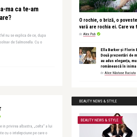
za-ma ca te-am
oare?
O rochie, o briză, o povest
vară are rochia ei. Care va f
de
Alex Pub
ltfel nu se explica de ce, dupa
e bolnav de Salmonella. Cu o
Ella Barker și Florin
Două prezentări de 
au adus eleganța, muz
românească în inima
de
Alice Năstase Buciuta
BEAUTY NEWS & STYLE
r
BEAUTY NEWS & STYLE
 in privirea albastra, „celta“ a lui
te cu o intelepciune pe care o