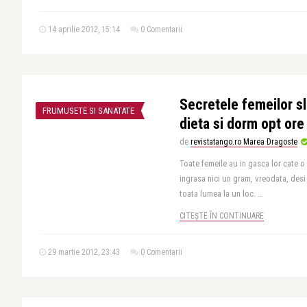
14 aprilie 2012, 15:14
0 Comentarii
Secretele femeilor s
FRUMUSETE SI SANATATE
dieta si dorm opt or
de
revistatango.ro Marea Dragoste
Toate femeile au in gasca lor cate o
ingrasa nici un gram, vreodata, des
toata lumea la un loc. ..
CITEȘTE ÎN CONTINUARE
29 martie 2012, 23:43
0 Comentarii