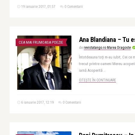
19 ianuarie 2017, 01:57
0 Comentarii
Ana Blandiana – Tu e
CEA MAI FRUMOASA POEZIE
de
revistatango.ro Marea Dragoste
Întotdeauna toţi m-au iubit, Cei ce 
trecut printre oameni Mereu acoperi
iarnă Acoperită ..
CITEȘTE ÎN CONTINUARE
6 ianuarie 2017, 12:19
0 Comentarii