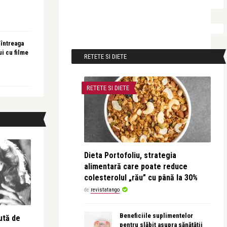
 întreaga
ui cu filme
RETETE SI DIETE
RETETE SI DIETE
Dieta Portofoliu, strategia
alimentară care poate reduce
colesterolul „rău” cu până la 30%
de
revistatango
Beneficiile suplimentelor
ută de
pentru slăbit asupra sănătății