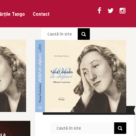
ărțile Tango
Contact
CAUTĂ ÎN SITE