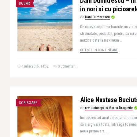
Dani Dumitrescu – In
DOSAR
in nori si cu picioare
de
Dani Dumitrescu
De cateva nopti ma bantuie un vis: su
strainatate, probabil, pentru ca nu 
muzica data la maximum ..
CITEȘTE ÎN CONTINUARE
4 iulie 2015, 14:52
0 Comentarii
Alice Nastase Buciuta
SCRISOARE
de
revistatango.ro Marea Dragoste
Imi petrec tot anul asteptand luna m
sa alerg vara toata, intreaga toamna 
noua primavara, ..