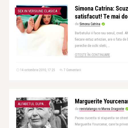
Simona Catrina: Scu
SEX IN VERSIUNE CLASICA
satisfacut! Te mai d
de
Simona Catrina
Barbatului ii face rau sexul, cred. A
fiecare extaz artezian, are o fata d
pereche de ochi sleiti, ..
CITEȘTE ÎN CONTINUARE
14 octombrie 2010, 17:25
7 Comentarii
Marguerite Yourcena
ALFABETUL DUPA...
de
revistatango.ro Marea Dragoste
Pacea cucerita si stapanita se citeste
Marguerite Yourcenar, care te prives