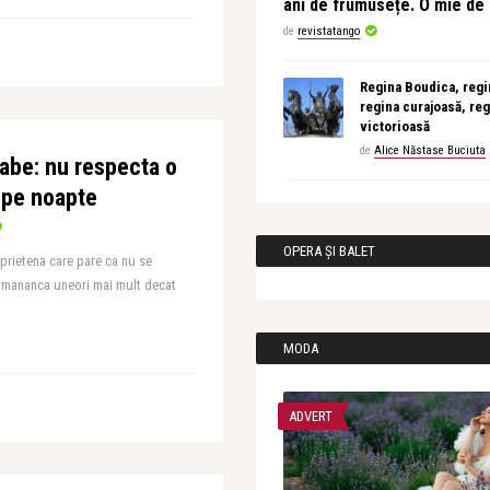
ani de frumusețe. O mie d
de
revistatango
Regina Boudica, regin
regina curajoasă, reg
victorioasă
de
Alice Năstase Buciuta
labe: nu respecta o
e pe noapte
OPERA ȘI BALET
 prietena care pare ca nu se
i mananca uneori mai mult decat
MODA
ADVERT