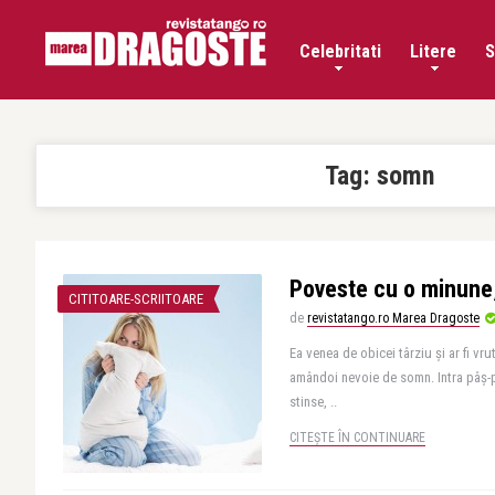
Celebritati
Litere
S
Tag:
somn
Poveste cu o minune,
CITITOARE-SCRIITOARE
de
revistatango.ro Marea Dragoste
Ea venea de obicei târziu şi ar fi v
amândoi nevoie de somn. Intra pâş-p
stinse, ..
CITEȘTE ÎN CONTINUARE