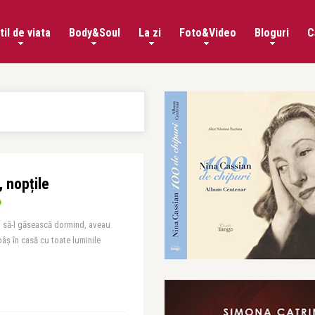
til de viata
Body&Soul
La zi
Foto&Video
Bloguri
C
 nopțile
rut să-l găsească dormind, aveau
âş în casă cu toate luminile