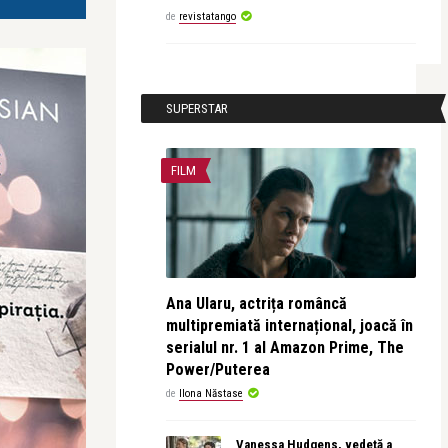
de
revistatango
SUPERSTAR
FILM
Ana Ularu, actrița româncă
multipremiată internațional, joacă în
serialul nr. 1 al Amazon Prime, The
Power/Puterea
de
Ilona Năstase
Vanessa Hudgens, vedetă a