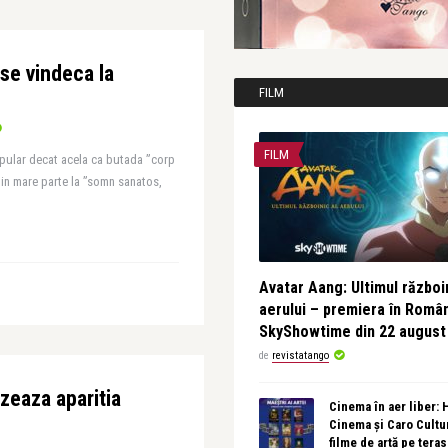
se vindeca la
FILM
FILM
opular decat acela ca butada ”corp
 in mare parte la ”somn sanatos,
Avatar Aang: Ultimul războin
aerului – premiera în Româ
SkyShowtime din 22 august
de
revistatango
zeaza aparitia
Cinema în aer liber:
Cinema și Caro Cultu
filme de artă pe tera