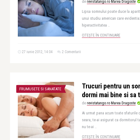
de
revistatango.ro Marea Dragoste
Lipsa somnului poate duce la aparitia
unui studiu american care evidentia
hiperactivitatea ..
CITEȘTE ÎN CONTINUARE
27 iunie 2012, 14:04
2 Comentarii
Trucuri pentru un som
FRUMUSETE SI SANATATE
dormi mai bine si sa 
de
revistatango.ro Marea Dragoste
Ai urmat pana acum toate sfaturile c
seara, te-ai asigurat ca dormitorul ta
nu te-ai ..
CITEȘTE ÎN CONTINUARE