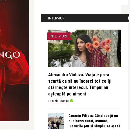
INTERVIURI
INTERVIURI
Alexandra Văduva: Viața e prea
scurtă ca să nu încerci tot ce îți
stârnește interesul. Timpul nu
așteaptă pe nimeni
de
revistatango
Cosmin Filipaș: Când susții un
business curat, asumat,
lucrurile pur și simplu se așază