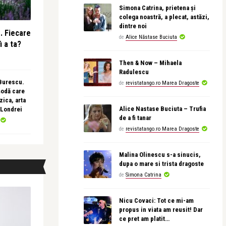
Simona Catrina, prietena și
colega noastră, a plecat, astăzi,
dintre noi
e. Fiecare
de
Alice Năstase Buciuta
i a ta?
Then & Now – Mihaela
Radulescu
 Burescu.
de
revistatango.ro Marea Dragoste
modă care
ica, arta
Alice Nastase Buciuta – Trufia
 Londrei
de a fi tanar
de
revistatango.ro Marea Dragoste
Malina Olinescu s-a sinucis,
dupa o mare si trista dragoste
de
Simona Catrina
Nicu Covaci: Tot ce mi-am
propus in viata am reusit! Dar
ce pret am platit…