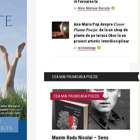
în favoarea ta
de
Alice Năstase Buciuta
Ana-Maria Pop despre 𝐶𝑜𝑣𝑜𝑟
𝑃𝑙𝑎𝑛𝑡𝑒 𝑃𝑜𝑒𝑧𝑖𝑒: de la un shop de
plante de pe terasa Obor la un
proiect artistic interdisciplinar
de
revistatango
CEA MAI FRUMOASA POEZIE
CEA MAI FRUMOASA POEZIE
Maxim Radu Niculai – Sens