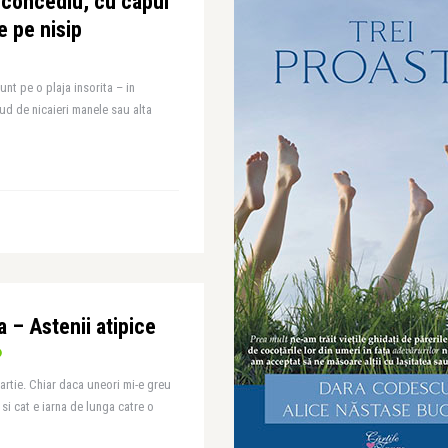
 concediu, cu capul
le pe nisip
nt pe o plaja insorita – in
aud de nicaieri manele sau alta
 – Astenii atipice
artie. Chiar daca uneori mi-e greu
si cat e iarna de lunga catre o