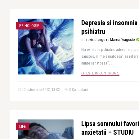
Depresia si insomnia 
PSIHOLOGIE
psihiatru
de
revistatango.ro Marea Dragoste
Nu exista in pshiatrie adevar mai p
sanatos, minte sanatoasa” se refera
minte sanatoasa”. ..
CITEȘTE ÎN CONTINUARE
20 octombrie 2012, 13:02
0 Comentarii
Lipsa somnului favori
LIFE
anxietatii – STUDIU