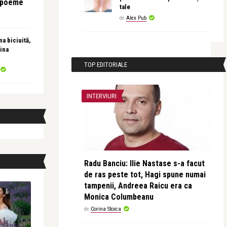
e poeme
tale
de
Alex Pub
a biciuită,
ina
TOP EDITORIALE
INTERVIURI
Radu Banciu: Ilie Nastase s-a facut
de ras peste tot, Hagi spune numai
tampenii, Andreea Raicu era ca
Monica Columbeanu
de
Corina Stoica