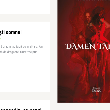
ști somnul
mă urau m-au iubit cel mai tare. Am
tă de dragoste, Cum trec prin