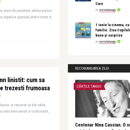
Caro
de
revistatango
 starii de anxietate, afirma autorii
za legatura speciala dintre somn si
1 iunie la cinema, cu
familie. Ziua Copilul
bune și surprize
de
revistatango
RECOMANDAREA ZILEI
n linistit: cum sa
CĂRȚILE TANGO
te trezesti frumoasa
lasice: ai renuntat sa bei cafea
u este bine aerisit si confortabil,
Centenar Nina Cassian. O s