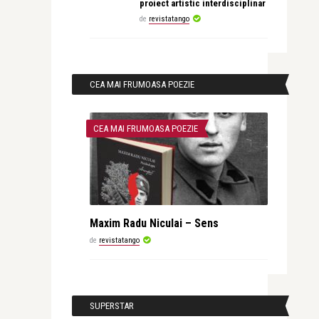
proiect artistic interdisciplinar
de
revistatango
CEA MAI FRUMOASA POEZIE
CEA MAI FRUMOASA POEZIE
Maxim Radu Niculai – Sens
de
revistatango
SUPERSTAR