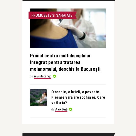
FRUMUSETE SI SANATATE
Primul centru multidisciplinar
integrat pentru tratarea
melanomului, deschis la București
de
revistatango
O rochie, o briză, o poveste.
Fiecare vară are rochia ei. Care
va fi a ta?
de
Alex Pub