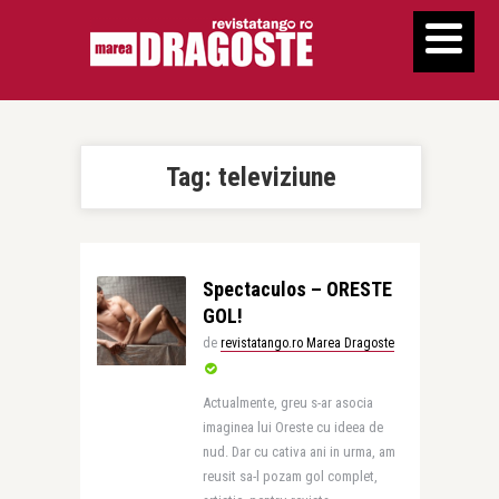
Tag:
televiziune
Spectaculos – ORESTE
GOL!
de
revistatango.ro Marea Dragoste
Actualmente, greu s-ar asocia
imaginea lui Oreste cu ideea de
nud. Dar cu cativa ani in urma, am
reusit sa-l pozam gol complet,