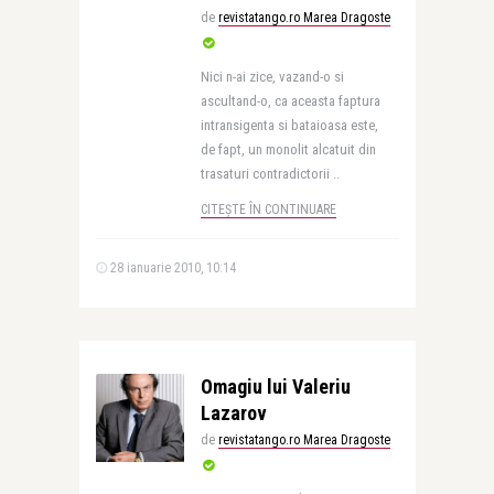
de
revistatango.ro Marea Dragoste
Nici n-ai zice, vazand-o si
ascultand-o, ca aceasta faptura
intransigenta si bataioasa este,
de fapt, un monolit alcatuit din
trasaturi contradictorii ..
CITEȘTE ÎN CONTINUARE
28 ianuarie 2010, 10:14
Omagiu lui Valeriu
Lazarov
de
revistatango.ro Marea Dragoste