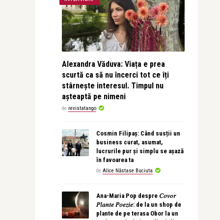
Alexandra Văduva: Viața e prea
scurtă ca să nu încerci tot ce îți
stârnește interesul. Timpul nu
așteaptă pe nimeni
de
revistatango
Cosmin Filipaș: Când susții un
business curat, asumat,
lucrurile pur și simplu se așază
în favoarea ta
de
Alice Năstase Buciuta
Ana-Maria Pop despre 𝐶𝑜𝑣𝑜𝑟
𝑃𝑙𝑎𝑛𝑡𝑒 𝑃𝑜𝑒𝑧𝑖𝑒: de la un shop de
plante de pe terasa Obor la un