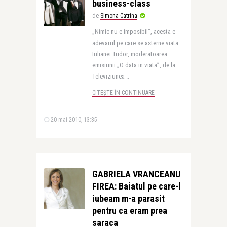
business-class
de
Simona Catrina
„Nimic nu e imposibil”, acesta e
adevarul pe care se asterne viata
Iulianei Tudor, moderatoarea
emisiunii „O data in viata”, de la
Televiziunea ..
CITEȘTE ÎN CONTINUARE
20 mai 2010, 13:35
GABRIELA VRANCEANU
FIREA: Baiatul pe care-l
iubeam m-a parasit
pentru ca eram prea
saraca