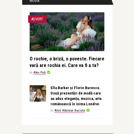
MODA
ADVERT
O rochie, o briză, o poveste. Fiecare
vară are rochia ei. Care va fi a ta?
de
Alex Pub
Ella Barker și Florin Burescu.
Două prezentări de modă care
au adus eleganța, muzica, arta
românească în inima Londrei
de
Alice Năstase Buciuta