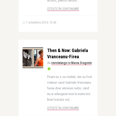
artistic, pentru revista ..
CITEȘTE ÎN CONTINUARE
1 octombrie 2010, 16:46
Then & Now: Gabriela
Vranceanu-Firea
de
revistatango.ro Marea Dragoste
Poate nu o sa credeti, dar au fost
vremuri cand Gabriela Vranceanu
facea doar emisiuni radio, cand
nu-si adaugase inca la nume nici
firea fostului sot, ..
CITEȘTE ÎN CONTINUARE