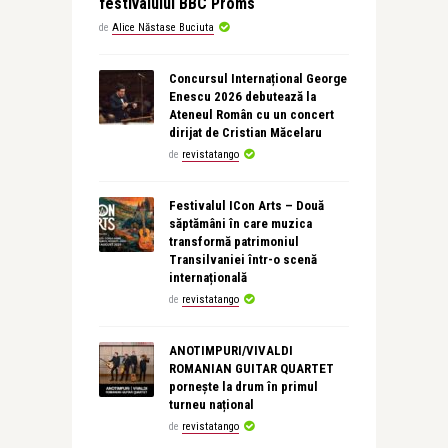
festivalului BBC Proms
de
Alice Năstase Buciuta
Concursul Internațional George
Enescu 2026 debutează la
Ateneul Român cu un concert
dirijat de Cristian Măcelaru
de
revistatango
Festivalul ICon Arts – Două
săptămâni în care muzica
transformă patrimoniul
Transilvaniei într-o scenă
internațională
de
revistatango
ANOTIMPURI/VIVALDI
ROMANIAN GUITAR QUARTET
pornește la drum în primul
turneu național
de
revistatango