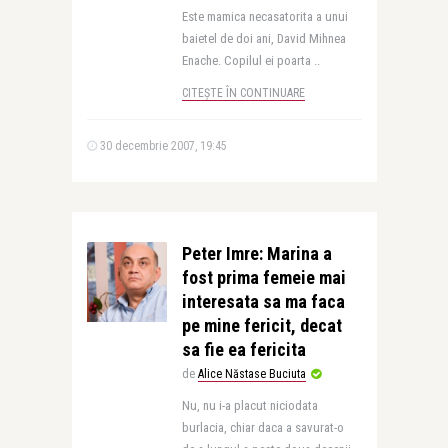
Este mamica necasatorita a unui
baietel de doi ani, David Mihnea
Enache. Copilul ei poarta ..
CITEȘTE ÎN CONTINUARE
30 decembrie 2007, 19:45
Peter Imre: Marina a
fost prima femeie mai
interesata sa ma faca
pe mine fericit, decat
sa fie ea fericita
de
Alice Năstase Buciuta
Nu, nu i-a placut niciodata
burlacia, chiar daca a savurat-o