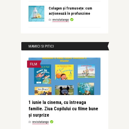
Colagen și frumusețe: cum
acționează în profunzime
de
revistatango
MAMICI SI PITICI
FILM
1 iunie la cinema, cu întreaga
familie. Ziua Copilului cu filme bune
și surprize
de
revistatango