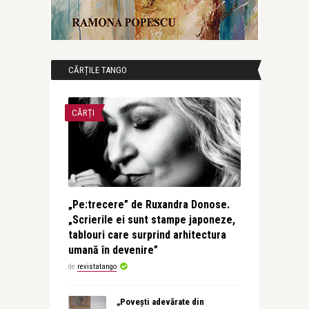
CĂRȚILE TANGO
CĂRȚI
„Pe:trecere” de Ruxandra Donose.
„Scrierile ei sunt stampe japoneze,
tablouri care surprind arhitectura
umană în devenire”
de
revistatango
„Povești adevărate din