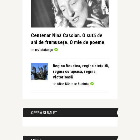
Centenar Nina Cassian. O sută de
ani de frumusețe. O mie de poeme
de
revistatango
Regina Boudica, regina biciuită,
regina curajoasă, regina
victorioasă
de
Alice Năstase Buciuta
OPERA ȘI BALET