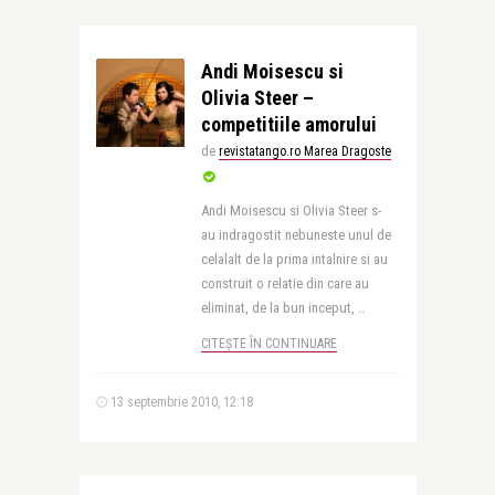
Andi Moisescu si
Olivia Steer –
competitiile amorului
de
revistatango.ro Marea Dragoste
Andi Moisescu si Olivia Steer s-
au indragostit nebuneste unul de
celalalt de la prima intalnire si au
construit o relatie din care au
eliminat, de la bun inceput, ..
CITEȘTE ÎN CONTINUARE
13 septembrie 2010, 12:18