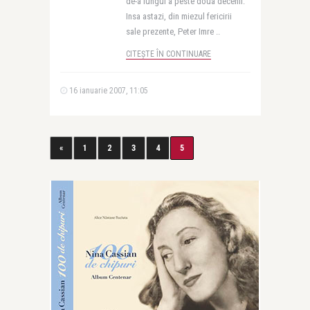
de-a lungul a peste doua decenii.
Insa astazi, din miezul fericirii
sale prezente, Peter Imre ..
CITEȘTE ÎN CONTINUARE
16 ianuarie 2007, 11:05
«
1
2
3
4
5