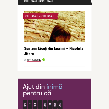
CITITOARE-SCRIITOARE
CITITOARE-SCRIITOARE
Suntem făcuţi din lacrimi – Nicoleta
Jitaru
de
revistatango