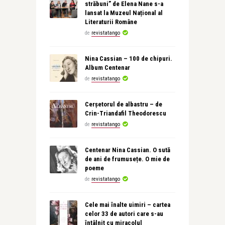
străbuni” de Elena Nane s-a
lansat la Muzeul Național al
Literaturii Române
de
revistatango
Nina Cassian – 100 de chipuri.
Album Centenar
de
revistatango
Cerșetorul de albastru – de
Crin-Triandafil Theodorescu
de
revistatango
Centenar Nina Cassian. O sută
de ani de frumusețe. O mie de
poeme
de
revistatango
Cele mai înalte uimiri – cartea
celor 33 de autori care s-au
întâlnit cu miracolul