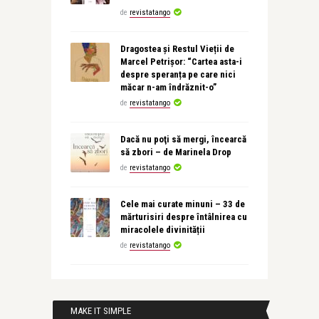
de
revistatango
Dragostea și Restul Vieții de
Marcel Petrișor: “Cartea asta-i
despre speranța pe care nici
măcar n-am îndrăznit-o”
de
revistatango
Dacă nu poţi să mergi, încearcă
să zbori – de Marinela Drop
de
revistatango
Cele mai curate minuni – 33 de
mărturisiri despre întâlnirea cu
miracolele divinității
de
revistatango
MAKE IT SIMPLE