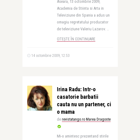
Aseara, 13 octombrie 2009,
Academia de Stiinta si Arta in
Televiziune din Spania a adus un
omagiu regretatului producator
de televiziune Valeriu Lazarov. ..
CITEȘTE ÎN CONTINUARE
14 octombrie 2009, 12:53
Irina Radu: Intr-o
casatorie barbatii
cauta nu un partener, ci
o mama
de
revistatango.ro Marea Dragoste
Mi-o amintesc prezentand stirile