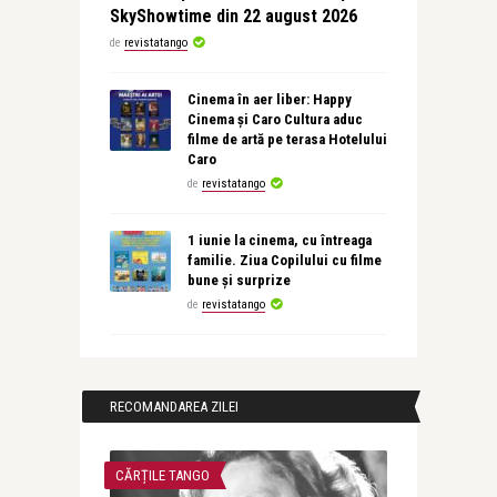
SkyShowtime din 22 august 2026
de
revistatango
Cinema în aer liber: Happy
Cinema și Caro Cultura aduc
filme de artă pe terasa Hotelului
Caro
de
revistatango
1 iunie la cinema, cu întreaga
familie. Ziua Copilului cu filme
bune și surprize
de
revistatango
RECOMANDAREA ZILEI
CĂRȚILE TANGO