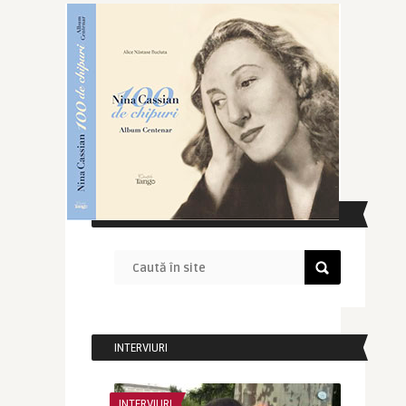
CAUTĂ ÎN SITE
INTERVIURI
INTERVIURI