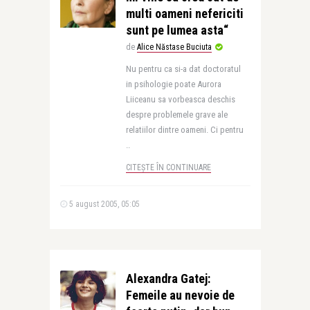
multi oameni nefericiti
sunt pe lumea asta“
de
Alice Năstase Buciuta
Nu pentru ca si-a dat doctoratul
in psihologie poate Aurora
Liiceanu sa vorbeasca deschis
despre problemele grave ale
relatiilor dintre oameni. Ci pentru
..
CITEȘTE ÎN CONTINUARE
5 august 2005, 05:05
Alexandra Gatej:
Femeile au nevoie de