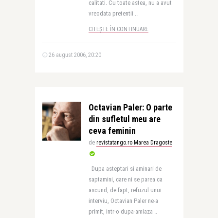
calitati. Cu toate astea, nu a avut
vreodata pretentii ..
CITEȘTE ÎN CONTINUARE
26 august 2006, 20:20
Octavian Paler: O parte
din sufletul meu are
ceva feminin
de
revistatango.ro Marea Dragoste
Dupa asteptari si aminari de
saptamini, care ni se parea ca
ascund, de fapt, refuzul unui
interviu, Octavian Paler ne-a
primit, intr-o dupa-amiaza ..