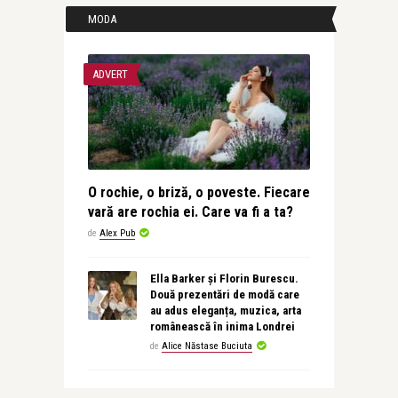
MODA
ADVERT
O rochie, o briză, o poveste. Fiecare
vară are rochia ei. Care va fi a ta?
de
Alex Pub
Ella Barker și Florin Burescu.
Două prezentări de modă care
au adus eleganța, muzica, arta
românească în inima Londrei
de
Alice Năstase Buciuta