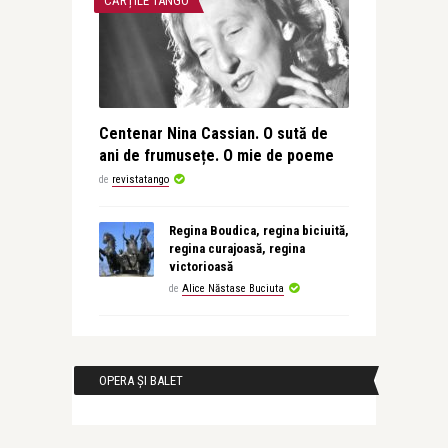
CĂRȚILE TANGO
Centenar Nina Cassian. O sută de
ani de frumusețe. O mie de poeme
de
revistatango
Regina Boudica, regina biciuită,
regina curajoasă, regina
victorioasă
de
Alice Năstase Buciuta
OPERA ȘI BALET