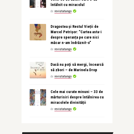
întâlnit cu miracolul
de
revistatango
Dragostea și Restul Vieții de
Marcel Petrișor: “Cartea asta-i
despre speranța pe care nici
măcar n-am îndrăznit-o”
de
revistatango
Dacă nu poţi să mergi, încearcă
să zbori – de Marinela Drop
de
revistatango
Cele mai curate minuni – 33 de
mărturisiri despre întâlnirea cu
miracolele divinității
de
revistatango