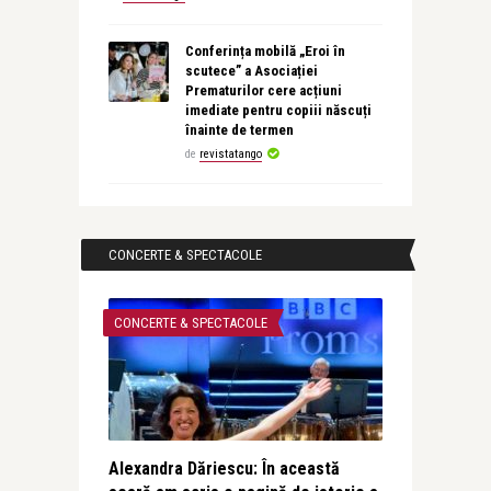
Conferința mobilă „Eroi în
scutece” a Asociației
Prematurilor cere acțiuni
imediate pentru copiii născuți
înainte de termen
de
revistatango
CONCERTE & SPECTACOLE
CONCERTE & SPECTACOLE
Alexandra Dăriescu: În această