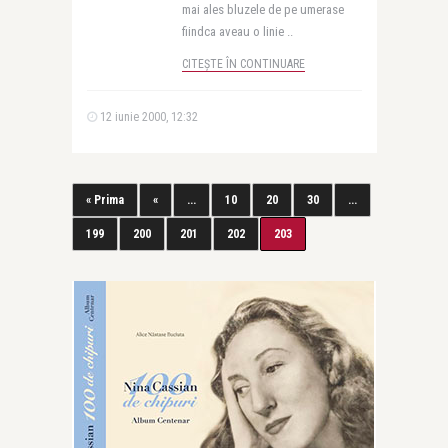
mai ales bluzele de pe umerase
fiindca aveau o linie ..
CITEȘTE ÎN CONTINUARE
12 iunie 2000, 12:32
« Prima
«
...
10
20
30
...
199
200
201
202
203