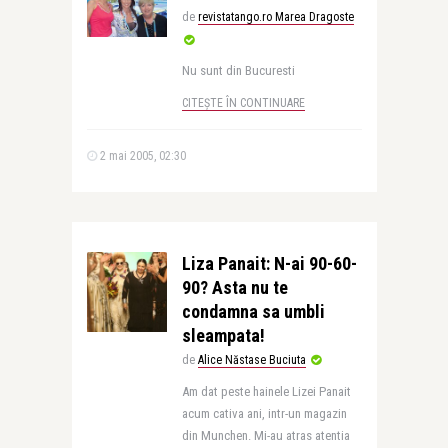
de
revistatango.ro Marea Dragoste
Nu sunt din Bucuresti
CITEȘTE ÎN CONTINUARE
2 mai 2005, 02:30
Liza Panait: N-ai 90-60-
90? Asta nu te
condamna sa umbli
sleampata!
de
Alice Năstase Buciuta
Am dat peste hainele Lizei Panait
acum cativa ani, intr-un magazin
din Munchen. Mi-au atras atentia