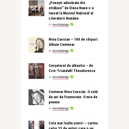
„Povești adevărate din
străbuni” de Elena Nane s-a
lansat la Muzeul Național al
Literaturii Române
de
revistatango
Nina Cassian – 100 de chipuri.
Album Centenar
de
revistatango
Cerșetorul de albastru – de
Crin-Triandafil Theodorescu
de
revistatango
Centenar Nina Cassian. O sută
de ani de frumusețe. O mie de
poeme
de
revistatango
Cele mai înalte uimiri – cartea
celor 33 de autori care s-au