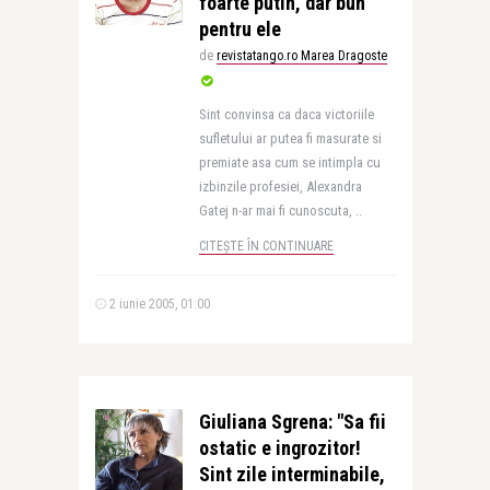
foarte putin, dar bun
pentru ele
de
revistatango.ro Marea Dragoste
Sint convinsa ca daca victoriile
sufletului ar putea fi masurate si
premiate asa cum se intimpla cu
izbinzile profesiei, Alexandra
Gatej n-ar mai fi cunoscuta, ..
CITEȘTE ÎN CONTINUARE
2 iunie 2005, 01:00
Giuliana Sgrena: "Sa fii
ostatic e ingrozitor!
Sint zile interminabile,