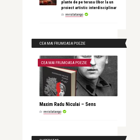
plante de pe terasa Obor la un
proiect artistic interdisciplinar
de
revistatango
CEA MAI FRUMOASA POEZIE
CEA MAI FRUMOASA POEZIE
Maxim Radu Niculai – Sens
de
revistatango