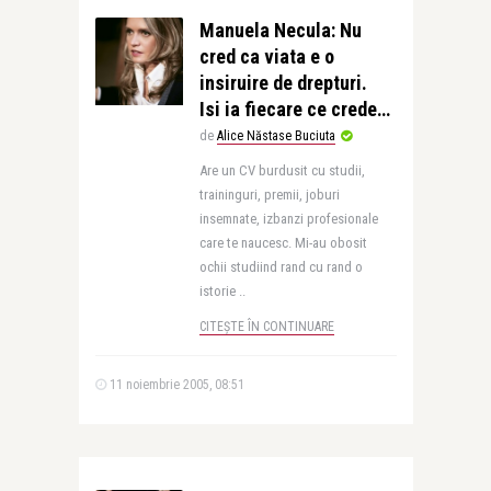
Manuela Necula: Nu
cred ca viata e o
insiruire de drepturi.
Isi ia fiecare ce crede…
de
Alice Năstase Buciuta
Are un CV burdusit cu studii,
traininguri, premii, joburi
insemnate, izbanzi profesionale
care te naucesc. Mi-au obosit
ochii studiind rand cu rand o
istorie ..
CITEȘTE ÎN CONTINUARE
11 noiembrie 2005, 08:51