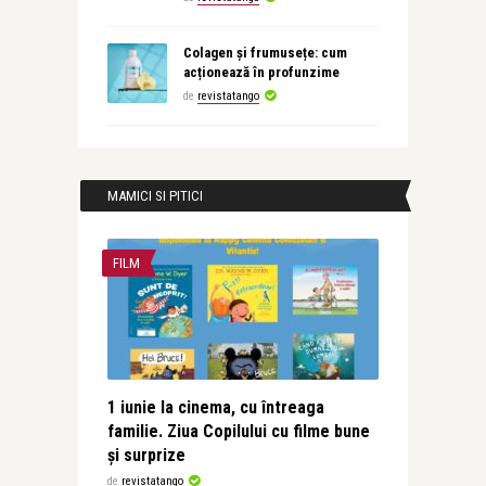
Colagen și frumusețe: cum
acționează în profunzime
de
revistatango
MAMICI SI PITICI
FILM
1 iunie la cinema, cu întreaga
familie. Ziua Copilului cu filme bune
și surprize
de
revistatango