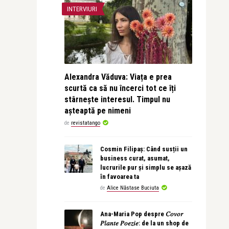
INTERVIURI
Alexandra Văduva: Viața e prea
scurtă ca să nu încerci tot ce îți
stârnește interesul. Timpul nu
așteaptă pe nimeni
de
revistatango
Cosmin Filipaș: Când susții un
business curat, asumat,
lucrurile pur și simplu se așază
în favoarea ta
de
Alice Năstase Buciuta
Ana-Maria Pop despre 𝐶𝑜𝑣𝑜𝑟
𝑃𝑙𝑎𝑛𝑡𝑒 𝑃𝑜𝑒𝑧𝑖𝑒: de la un shop de