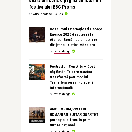
seară am scris o pagină de istorie a
festivalului BBC Proms
de
Alice Năstase Buciuta
Concursul Internațional George
Enescu 2026 debutează la
Ateneul Român cu un concert
dirijat de Cristian Măcelaru
de
revistatango
Festivalul ICon Arts – Două
săptămâni în care muzica
transformă patrimoniul
Transilvaniei într-o scenă
internațională
de
revistatango
ANOTIMPURI/VIVALDI
ROMANIAN GUITAR QUARTET
pornește la drum în primul
turneu național
de
revistatango