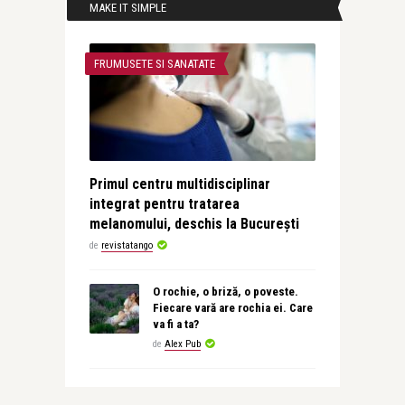
MAKE IT SIMPLE
FRUMUSETE SI SANATATE
Primul centru multidisciplinar
integrat pentru tratarea
melanomului, deschis la București
de
revistatango
O rochie, o briză, o poveste.
Fiecare vară are rochia ei. Care
va fi a ta?
de
Alex Pub