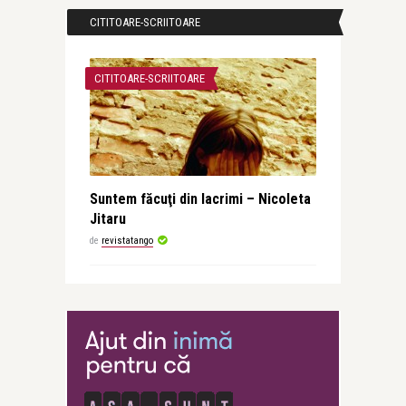
CITITOARE-SCRIITOARE
CITITOARE-SCRIITOARE
Suntem făcuţi din lacrimi – Nicoleta
Jitaru
de
revistatango