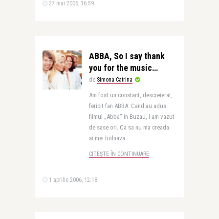
27 mai 2006, 16:59
ABBA, So I say thank
you for the music…
de
Simona Catrina
Am fost un constant, descreierat,
fericit fan ABBA. Cand au adus
filmul „Abba” in Buzau, l-am vazut
de sase ori. Ca sa nu ma creada
ai mei bolnava ..
CITEȘTE ÎN CONTINUARE
1 aprilie 2006, 12:18