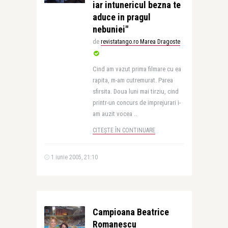
iar intunericul bezna te
aduce in pragul
nebuniei"
de
revistatango.ro Marea Dragoste
Cind am vazut prima filmare cu ea
rapita, m-am cutremurat. Parea
sfirsita. Doua luni mai tirziu, cind
printr-un concurs de imprejurari i-
am auzit vocea ..
CITEȘTE ÎN CONTINUARE
1 iunie 2005, 21:10
Campioana Beatrice
Romanescu