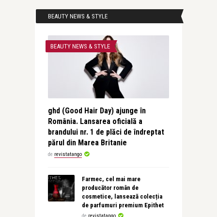
BEAUTY NEWS & STYLE
BEAUTY NEWS & STYLE
ghd (Good Hair Day) ajunge în
România. Lansarea oficială a
brandului nr. 1 de plăci de îndreptat
părul din Marea Britanie
de
revistatango
Farmec, cel mai mare
producător român de
cosmetice, lansează colecția
de parfumuri premium Epithet
de
revistatango