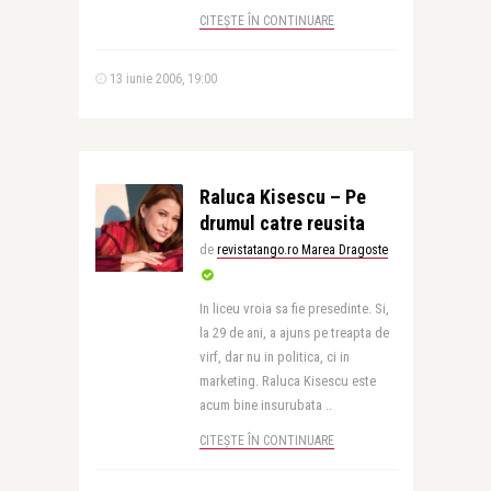
CITEȘTE ÎN CONTINUARE
13 iunie 2006, 19:00
Raluca Kisescu – Pe
drumul catre reusita
de
revistatango.ro Marea Dragoste
In liceu vroia sa fie presedinte. Si,
la 29 de ani, a ajuns pe treapta de
virf, dar nu in politica, ci in
marketing. Raluca Kisescu este
acum bine insurubata ..
CITEȘTE ÎN CONTINUARE