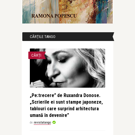
CĂRȚILE TANGO
CĂRȚI
„Pe:trecere” de Ruxandra Donose.
„Scrierile ei sunt stampe japoneze,
tablouri care surprind arhitectura
umană în devenire”
de
revistatango