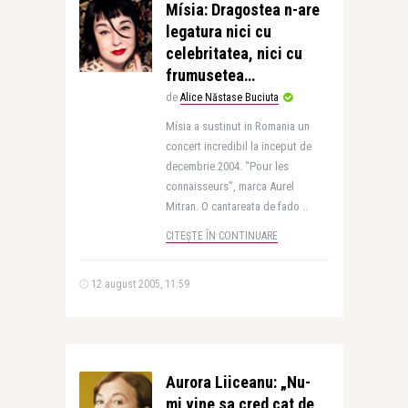
Mísia: Dragostea n-are
legatura nici cu
celebritatea, nici cu
frumusetea…
de
Alice Năstase Buciuta
Mísia a sustinut in Romania un
concert incredibil la inceput de
decembrie 2004. “Pour les
connaisseurs”, marca Aurel
Mitran. O cantareata de fado ..
CITEȘTE ÎN CONTINUARE
12 august 2005, 11:59
Aurora Liiceanu: „Nu-
mi vine sa cred cat de