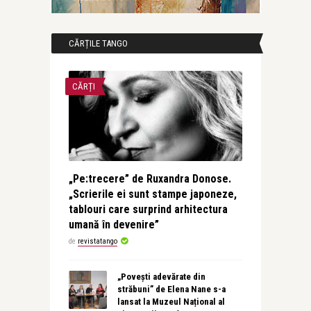
CĂRȚILE TANGO
CĂRȚI
„Pe:trecere” de Ruxandra Donose.
„Scrierile ei sunt stampe japoneze,
tablouri care surprind arhitectura
umană în devenire”
de
revistatango
„Povești adevărate din
străbuni” de Elena Nane s-a
lansat la Muzeul Național al