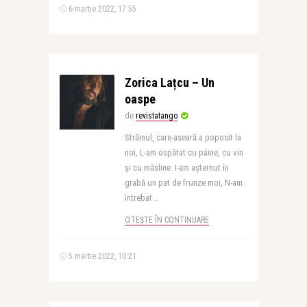
6 martie 2022, 17:55
Zorica Lațcu – Un
oaspe
de
revistatango
Străinul, care-aseară a poposit la
noi, L-am ospătat cu pâine, cu vin
şi cu măsline. I-am aşternut în
grabă un pat de frunze moi, N-am
întrebat ..
CITEȘTE ÎN CONTINUARE
5 martie 2022, 10:21