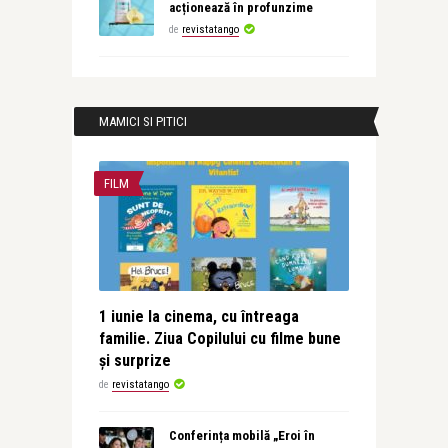
acționează în profunzime
de
revistatango
MAMICI SI PITICI
FILM
1 iunie la cinema, cu întreaga
familie. Ziua Copilului cu filme bune
și surprize
de
revistatango
Conferința mobilă „Eroi în