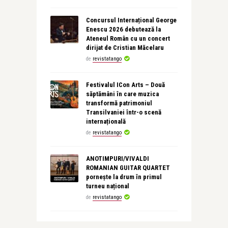
Concursul Internațional George
Enescu 2026 debutează la
Ateneul Român cu un concert
dirijat de Cristian Măcelaru
de
revistatango
Festivalul ICon Arts – Două
săptămâni în care muzica
transformă patrimoniul
Transilvaniei într-o scenă
internațională
de
revistatango
ANOTIMPURI/VIVALDI
ROMANIAN GUITAR QUARTET
pornește la drum în primul
turneu național
de
revistatango