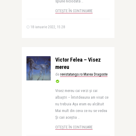
spune niciodată ..
CITEȘTE ÎN CONTINUARE
18 ianuarie 2022, 15:28
Victor Felea – Visez
mereu
de
revistatango.ro Marea Dragoste
Visez mereu cai verzi şi cai
albaştri – Întotdeauna am visat ce
nu trebuia Aşa eram eu alcătuit
Mai mult din ceva ce nu se vedea
Şi caii aceştia ..
CITEȘTE ÎN CONTINUARE