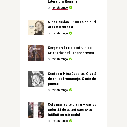
Literaturii Române
de
revistatango
Nina Cassian – 100 de chipuri.
Album Centenar
de
revistatango
Cerșetorul de albastru – de
Crin-Triandafil Theodorescu
de
revistatango
Centenar Nina Cassian. O sută
de ani de frumusețe. O mie de
poeme
de
revistatango
Cele mai înalte uimiri – cartea
celor 33 de autori care s-au
întâlnit cu miracolul
de
revistatango