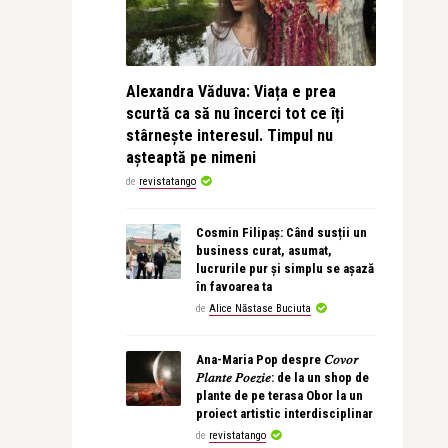
Alexandra Văduva: Viața e prea
scurtă ca să nu încerci tot ce îți
stârnește interesul. Timpul nu
așteaptă pe nimeni
de
revistatango
Cosmin Filipaș: Când susții un
business curat, asumat,
lucrurile pur și simplu se așază
în favoarea ta
de
Alice Năstase Buciuta
Ana-Maria Pop despre 𝐶𝑜𝑣𝑜𝑟
𝑃𝑙𝑎𝑛𝑡𝑒 𝑃𝑜𝑒𝑧𝑖𝑒: de la un shop de
plante de pe terasa Obor la un
proiect artistic interdisciplinar
de
revistatango