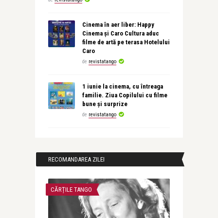
Cinema în aer liber: Happy
Cinema și Caro Cultura aduc
filme de artă pe terasa Hotelului
Caro
de
revistatango
1 iunie la cinema, cu întreaga
familie. Ziua Copilului cu filme
bune și surprize
de
revistatango
RECOMANDAREA ZILEI
CĂRȚILE TANGO