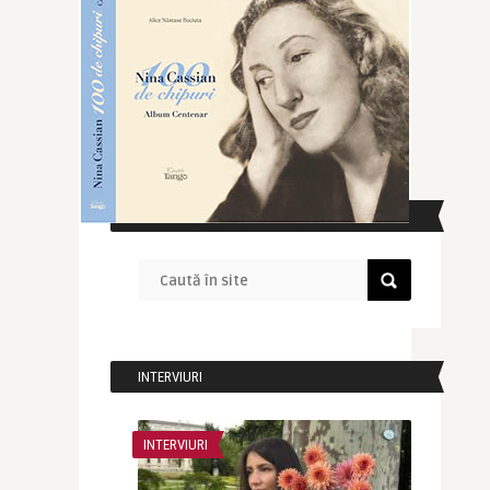
CAUTĂ ÎN SITE
INTERVIURI
INTERVIURI