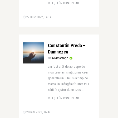
CITEȘTE ÎN CONTINUARE
27 iulie 2022, 14:14
Constantin Preda –
Dumnezeu
de
revistatango
am fost atât de aproape de
moarte m-am simțit prins ca-n
ghearele unui leu și-n timp ce
mama îmi mângâia fruntea mi-a
sărit în ajutor dumnezeu ..
CITEȘTE ÎN CONTINUARE
20 mai 2022, 16:42