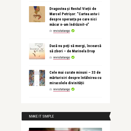
Dragostea și Restul Vieții de
Marcel Petrișor: “Cartea asta-i
despre speranța pe care nici
măcar n-am îndrăznit-o”
de
revistatango
Dacă nu poţi să mergi, încearcă
să zbori – de Marinela Drop
de
revistatango
Cele mai curate minuni – 33 de
mărturisiri despre întâlnirea cu
miracolele divinității
de
revistatango
MAKE IT SIMPLE