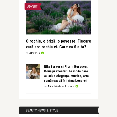
ADVERT
O rochie, o briză, o poveste. Fiecare
vară are rochia ei. Care va fi a ta?
de
Alex Pub
Ella Barker și Florin Burescu.
Două prezentări de modă care
au adus eleganța, muzica, arta
românească în inima Londrei
de
Alice Năstase Buciuta
BEAUTY NEWS & STYLE