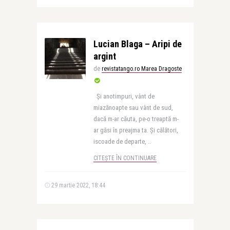
Lucian Blaga – Aripi de
argint
de
revistatango.ro Marea Dragoste
Și anotimpuri, vânt de
miazănoapte sau vânt de sud,
dacă m-ar căuta, pe-o treaptă m-
ar găsi în preajma ta. Și călători,
iscoade de departe, ..
CITEȘTE ÎN CONTINUARE
29 martie 2022, 18:44