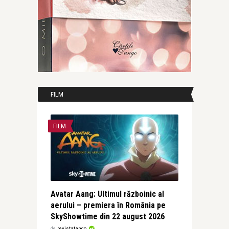
FILM
FILM
Avatar Aang: Ultimul războinic al
aerului – premiera în România pe
SkyShowtime din 22 august 2026
de
revistatango