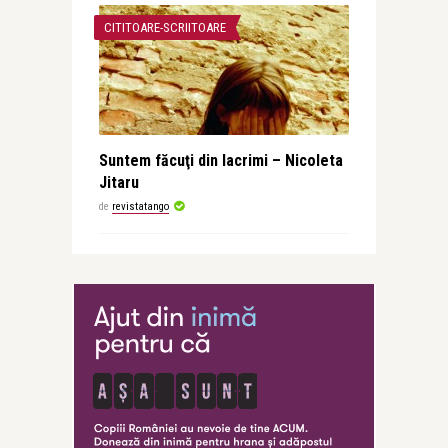
CITITOARE-SCRIITOARE
Suntem făcuţi din lacrimi – Nicoleta
Jitaru
de
revistatango