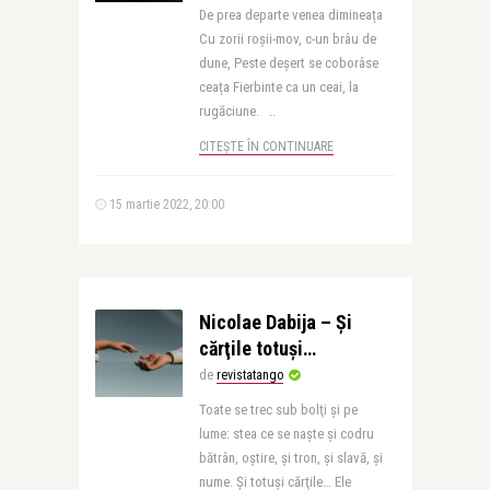
De prea departe venea dimineața
Cu zorii roșii-mov, c-un brâu de
dune, Peste deșert se coborâse
ceața Fierbinte ca un ceai, la
rugăciune. ..
CITEȘTE ÎN CONTINUARE
15 martie 2022, 20:00
Nicolae Dabija – Şi
cărţile totuşi…
de
revistatango
Toate se trec sub bolţi şi pe
lume: stea ce se naşte şi codru
bătrân, oştire, şi tron, şi slavă, şi
nume. Şi totuşi cărţile… Ele