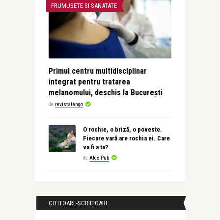
FRUMUSETE SI SANATATE
Primul centru multidisciplinar
integrat pentru tratarea
melanomului, deschis la București
de
revistatango
O rochie, o briză, o poveste.
Fiecare vară are rochia ei. Care
va fi a ta?
de
Alex Pub
CITITOARE-SCRIITOARE