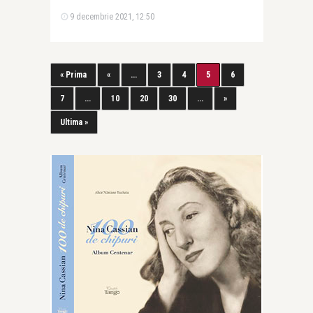
9 decembrie 2021, 12:50
« Prima
«
...
3
4
5
6
7
...
10
20
30
...
»
Ultima »