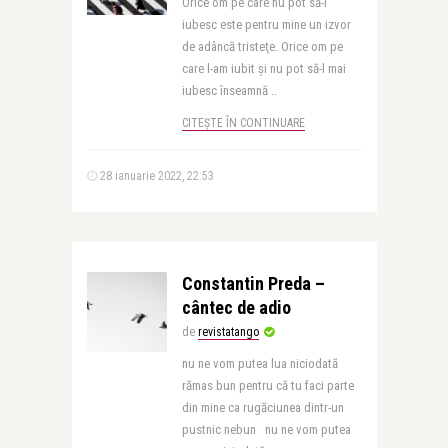
Orice om pe care nu pot să-l
iubesc este pentru mine un izvor
de adâncă tristeţe. Orice om pe
care l-am iubit şi nu pot să-l mai
iubesc înseamnă ..
CITEȘTE ÎN CONTINUARE
28 ianuarie 2022, 22:53
Constantin Preda –
cântec de adio
de
revistatango
nu ne vom putea lua niciodată
rămas bun pentru că tu faci parte
din mine ca rugăciunea dintr-un
pustnic nebun nu ne vom putea