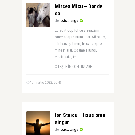
Mircea Micu – Dor de
cai
de
revistatango
Eu sunt copilul ce visează în
orice noapte numai cai. Sălbatici,
nărăvași și tineri, trecând spre
mine în alai. Coamele lungi,
electrizate, îmi ..
CITEȘTE ÎN CONTINUARE
17 martie 2022, 20:45
Ion Staicu – Iisus prea
singur
de
revistatango