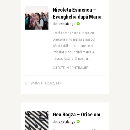
Nicoleta Esinencu –
Evanghelia după Maria
de
revistatango
Tatăl nostru care ai băut cu
prietenii cînd mama a născut
băiat tatăl nostru care te-ai
îmbătat singur cînd mama a
născut fată tatăl nostru ..
CITEȘTE ÎN CONTINUARE
19 februarie 2022, 14:46
Geo Bogza – Orice om
de
revistatango