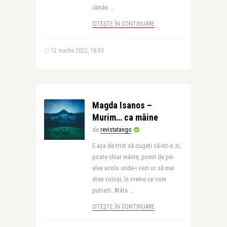
rămân. ..
CITEȘTE ÎN CONTINUARE
12 martie 2022, 18:53
Magda Isanos –
Murim… ca mâine
de
revistatango
E-așa de trist să cugeți că-ntr-o zi,
poate chiar mâine, pomii de pe-
alee acolo unde-i vezi or să mai
stee voioși, în vreme ce vom
putrezi. Atâta ..
CITEȘTE ÎN CONTINUARE