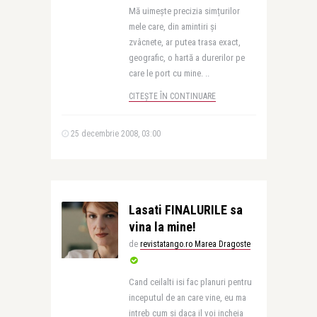
Mă uimește precizia simțurilor
mele care, din amintiri și
zvâcnete, ar putea trasa exact,
geografic, o hartă a durerilor pe
care le port cu mine. ..
CITEȘTE ÎN CONTINUARE
25 decembrie 2008, 03:00
Lasati FINALURILE sa
vina la mine!
de
revistatango.ro Marea Dragoste
Cand ceilalti isi fac planuri pentru
inceputul de an care vine, eu ma
intreb cum si daca il voi incheia