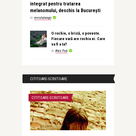
integrat pentru tratarea
melanomului, deschis la București
de
revistatango
O rochie, o briză, o poveste.
Fiecare vară are rochia ei. Care
va fi a ta?
de
Alex Pub
CITITOARE-SCRIITOARE
CITITOARE-SCRIITOARE