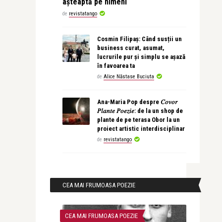
așteaptă pe nimeni
de
revistatango
Cosmin Filipaș: Când susții un
business curat, asumat,
lucrurile pur și simplu se așază
în favoarea ta
de
Alice Năstase Buciuta
Ana-Maria Pop despre 𝐶𝑜𝑣𝑜𝑟
𝑃𝑙𝑎𝑛𝑡𝑒 𝑃𝑜𝑒𝑧𝑖𝑒: de la un shop de
plante de pe terasa Obor la un
proiect artistic interdisciplinar
de
revistatango
CEA MAI FRUMOASA POEZIE
CEA MAI FRUMOASA POEZIE