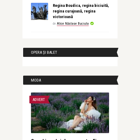
Regina Boudica, regina biciuită,
regina curajoasă, regina
victorioasă
de
Alice Năstase Buciuta
OPERA ȘI BALET
MODA
ADVERT