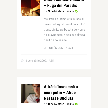
– Fuga din Paradis
de
Alice Năstase Buciuta
Mai intii s-a intimplat minunea si
ne-am indragostit unul de altul. O
buna, uimitoare bucata de vreme,
n-am avut nevoie de nimic altceva
decit de noi insine. ..
CITEȘTE ÎN CONTINUARE
11 octombrie 2009, 14:35
A trăda înseamnă a
muri puțin – Alice
Năstase Buciuta
de
Alice Năstase Buciuta