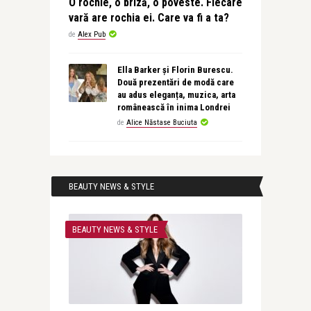
O rochie, o briză, o poveste. Fiecare
vară are rochia ei. Care va fi a ta?
de
Alex Pub
Ella Barker și Florin Burescu.
Două prezentări de modă care
au adus eleganța, muzica, arta
românească în inima Londrei
de
Alice Năstase Buciuta
BEAUTY NEWS & STYLE
BEAUTY NEWS & STYLE