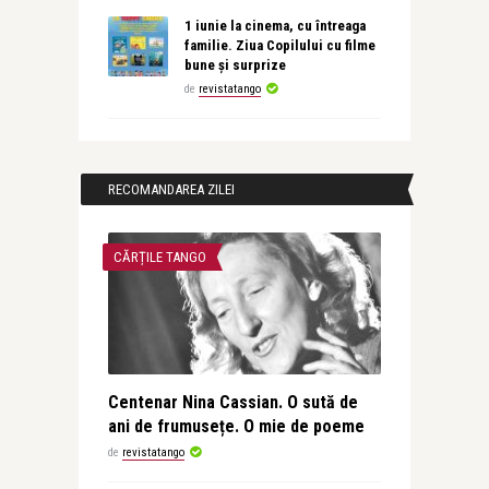
1 iunie la cinema, cu întreaga
familie. Ziua Copilului cu filme
bune și surprize
de
revistatango
RECOMANDAREA ZILEI
CĂRȚILE TANGO
Centenar Nina Cassian. O sută de
ani de frumusețe. O mie de poeme
de
revistatango