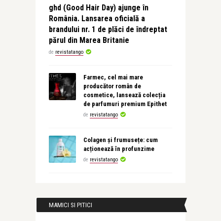
ghd (Good Hair Day) ajunge în
România. Lansarea oficială a
brandului nr. 1 de plăci de îndreptat
părul din Marea Britanie
de
revistatango
Farmec, cel mai mare
producător român de
cosmetice, lansează colecția
de parfumuri premium Epithet
de
revistatango
Colagen și frumusețe: cum
acționează în profunzime
de
revistatango
MAMICI SI PITICI