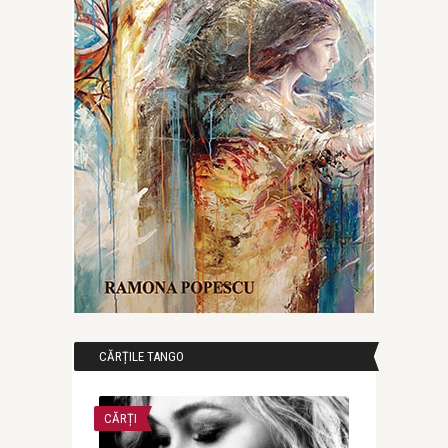
CĂRȚILE TANGO
CĂRȚI