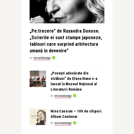
„Pe:trecere” de Ruxandra Donose.
„Scrierile ei sunt stampe japoneze,
tablouri care surprind arhitectura
umană în devenire”
de
revistatango
„Povești adevărate din
străbuni” de Elena Nane s-a
lansat la Muzeul Național al
Literaturii Române
de
revistatango
Nina Cassian – 100 de chipuri.
Album Centenar
de
revistatango