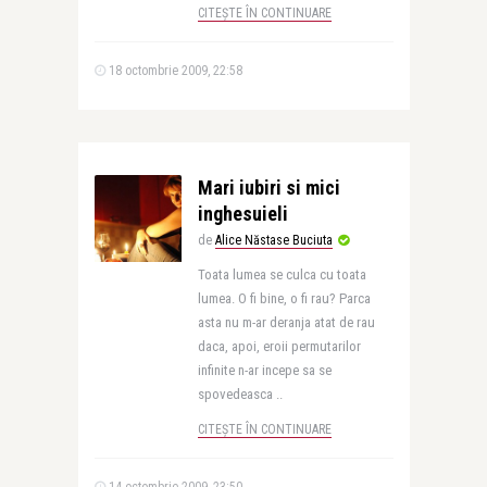
CITEȘTE ÎN CONTINUARE
18 octombrie 2009, 22:58
Mari iubiri si mici
inghesuieli
de
Alice Năstase Buciuta
Toata lumea se culca cu toata
lumea. O fi bine, o fi rau? Parca
asta nu m-ar deranja atat de rau
daca, apoi, eroii permutarilor
infinite n-ar incepe sa se
spovedeasca ..
CITEȘTE ÎN CONTINUARE