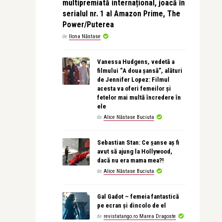
multipremiată internațional, joacă în
serialul nr. 1 al Amazon Prime, The
Power/Puterea
de
Ilona Năstase
Vanessa Hudgens, vedetă a
filmului “A doua șansă”, alături
de Jennifer Lopez: Filmul
acesta va oferi femeilor și
fetelor mai multă încredere în
ele
de
Alice Năstase Buciuta
Sebastian Stan: Ce șanse aș fi
avut să ajung la Hollywood,
dacă nu era mama mea?!
de
Alice Năstase Buciuta
Gal Gadot – femeia fantastică
pe ecran și dincolo de el
de
revistatango.ro Marea Dragoste