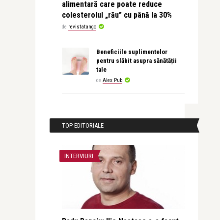
alimentară care poate reduce
colesterolul „rău” cu până la 30%
de
revistatango
Beneficiile suplimentelor
pentru slăbit asupra sănătății
tale
de
Alex Pub
TOP EDITORIALE
INTERVIURI