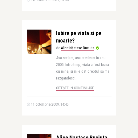
14 octombrie 2009, 23:50
Iubire pe viata si pe
moarte?
de
Alice Năstase Buciuta
Asa scriam, asa credeam in anul
2005. Intre timp, viata a fost buna
cu mine, si mi-a dat dreptul sa ma
razgandesc...
CITEȘTE ÎN CONTINUARE
11 octombrie 2009, 14:45
Alice Nastase Buciuta