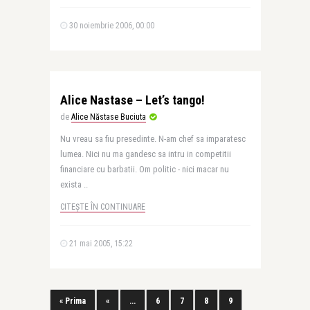
30 noiembrie 2006, 00:00
Alice Nastase – Let’s tango!
de
Alice Năstase Buciuta
Nu vreau sa fiu presedinte. N-am chef sa imparatesc
lumea. Nici nu ma gandesc sa intru in competitii
financiare cu barbatii. Om politic - nici macar nu
exista ..
CITEȘTE ÎN CONTINUARE
21 mai 2005, 15:22
« Prima
«
...
6
7
8
9