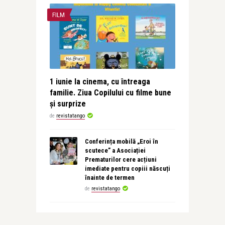
FILM
1 iunie la cinema, cu întreaga
familie. Ziua Copilului cu filme bune
și surprize
de
revistatango
Conferința mobilă „Eroi în
scutece” a Asociației
Prematurilor cere acțiuni
imediate pentru copiii născuți
înainte de termen
de
revistatango