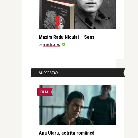
Maxim Radu Niculai – Sens
de
revistatango
SUPERSTAR
FILM
Ana Ularu, actrița româncă