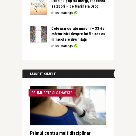
Dacă nu poţi să mergi, încearcă
să zbori – de Marinela Drop
de
revistatango
Cele mai curate minuni – 33 de
mărturisiri despre întâlnirea cu
miracolele divinității
de
revistatango
MAKE IT SIMPLE
FRUMUSETE SI SANATATE
Primul centru multidisciplinar