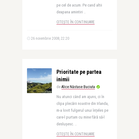
pe cel de acum. Pe cand altii
deapana amintiri ..
CITEȘTE ÎN CONTINUARE
26 noiembrie 2008, 22:20
Prioritate pe partea
inimii
de
Alice Năstase Buciuta
Nu atunci când am ajuns, ci în
clipa plecării noastre din Irlanda,
m-a lovit fulgerul unui înțeles pe
care-l purtam cu mine fără să-l
deslușesc. ..
CITEȘTE ÎN CONTINUARE