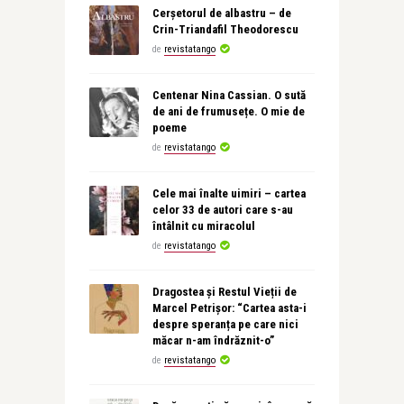
Cerșetorul de albastru – de
Crin-Triandafil Theodorescu
de
revistatango
Centenar Nina Cassian. O sută
de ani de frumusețe. O mie de
poeme
de
revistatango
Cele mai înalte uimiri – cartea
celor 33 de autori care s-au
întâlnit cu miracolul
de
revistatango
Dragostea și Restul Vieții de
Marcel Petrișor: “Cartea asta-i
despre speranța pe care nici
măcar n-am îndrăznit-o”
de
revistatango