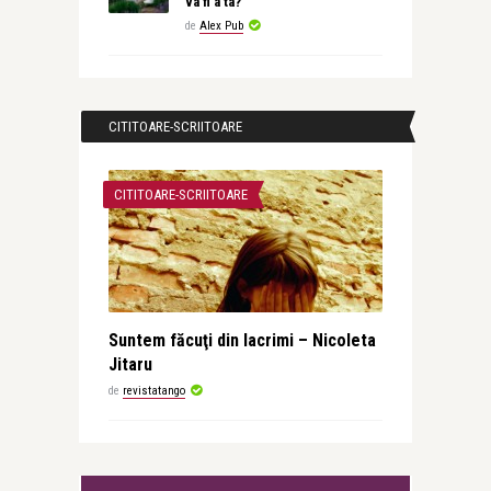
va fi a ta?
de
Alex Pub
CITITOARE-SCRIITOARE
CITITOARE-SCRIITOARE
Suntem făcuţi din lacrimi – Nicoleta
Jitaru
de
revistatango