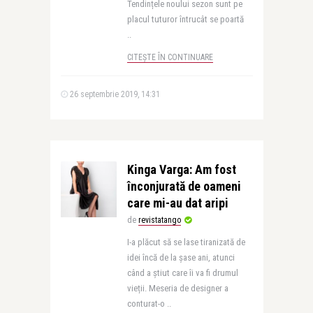
Tendințele noului sezon sunt pe
placul tuturor întrucât se poartă
..
CITEȘTE ÎN CONTINUARE
26 septembrie 2019, 14:31
Kinga Varga: Am fost
înconjurată de oameni
care mi-au dat aripi
de
revistatango
I-a plăcut să se lase tiranizată de
idei încă de la șase ani, atunci
când a știut care îi va fi drumul
vieții. Meseria de designer a
conturat-o ..