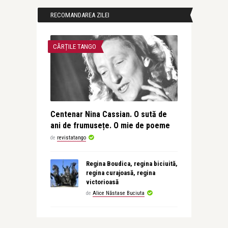
RECOMANDAREA ZILEI
CĂRȚILE TANGO
Centenar Nina Cassian. O sută de
ani de frumusețe. O mie de poeme
de
revistatango
Regina Boudica, regina biciuită,
regina curajoasă, regina
victorioasă
de
Alice Năstase Buciuta