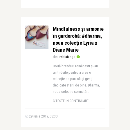
Mindfulness și armonie
în garderobă: #dharma,
noua colecție Lyria x
Diane Marie
de
revistatango
Două branduri românești și-au
unit ideile pentru a crea o
colecție de pantofi și genți
dedicate stării de bine. Dharma,
noua colecție semnată ..
CITEȘTE ÎN CONTINUARE
29 iunie 2019, 08:30