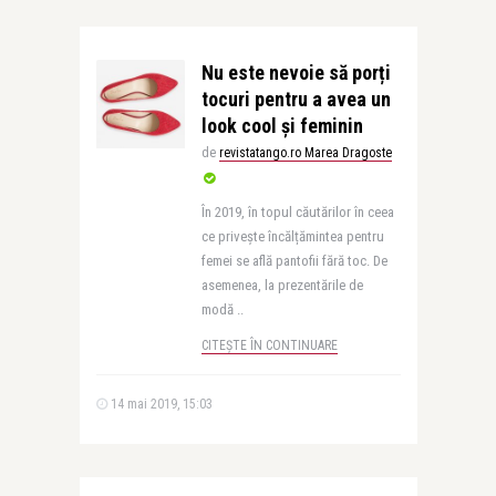
Nu este nevoie să porți
tocuri pentru a avea un
look cool și feminin
de
revistatango.ro Marea Dragoste
În 2019, în topul căutărilor în ceea
ce privește încălțămintea pentru
femei se află pantofii fără toc. De
asemenea, la prezentările de
modă ..
CITEȘTE ÎN CONTINUARE
14 mai 2019, 15:03