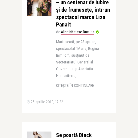
– un centenar de iubire
și de frumusețe, într-un
spectacol marca Liza
Panait
de
Alice Năstase Buciuta
Marți seară, pe 23 aprilie,
spectacolul “Maria, Regina
Inimilor”, susținut de
Secretariatul General al
Guvernului și Asociația
Humaniterra, ..
CITEȘTE ÎN CONTINUARE
25 aprilie 2019, 17:22
Se poartă Black