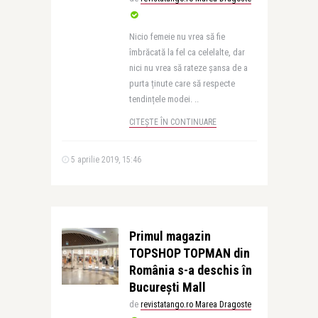
Nicio femeie nu vrea să fie
îmbrăcată la fel ca celelalte, dar
nici nu vrea să rateze șansa de a
purta ținute care să respecte
tendințele modei. ..
CITEȘTE ÎN CONTINUARE
5 aprilie 2019, 15:46
Primul magazin
TOPSHOP TOPMAN din
România s-a deschis în
București Mall
de
revistatango.ro Marea Dragoste