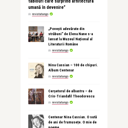
tablouri care surprind arhitectura
umană în devenire”
de
revistatango
„Povești adevărate din
străbuni” de Elena Nane s-a
lansat la Muzeul Național al
Literaturii Române
de
revistatango
Nina Cassian – 100 de chipuri.
Album Centenar
de
revistatango
Cerșetorul de albastru – de
Crin-Triandafil Theodorescu
de
revistatango
Centenar Nina Cassian. O sută
de ani de frumusețe. O mie de
poeme