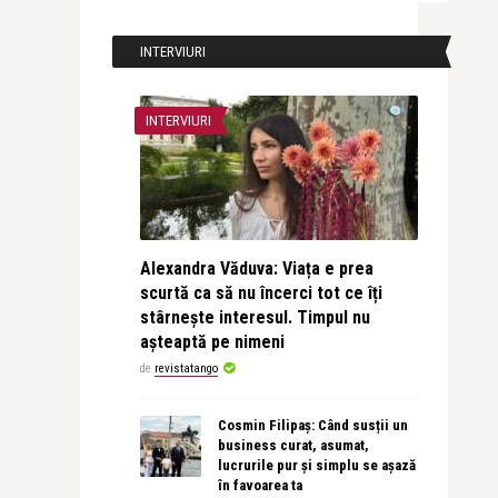
INTERVIURI
INTERVIURI
Alexandra Văduva: Viața e prea
scurtă ca să nu încerci tot ce îți
stârnește interesul. Timpul nu
așteaptă pe nimeni
de
revistatango
Cosmin Filipaș: Când susții un
business curat, asumat,
lucrurile pur și simplu se așază
în favoarea ta