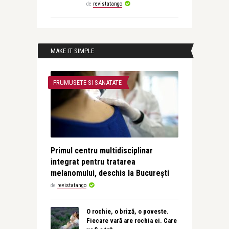
de
revistatango
MAKE IT SIMPLE
FRUMUSETE SI SANATATE
Primul centru multidisciplinar
integrat pentru tratarea
melanomului, deschis la București
de
revistatango
O rochie, o briză, o poveste.
Fiecare vară are rochia ei. Care