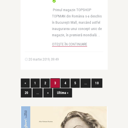
Primul magazin TOPSHOP
TOPMAN din România s-a deschis
în București Mall, marcând astfel
inaugurarea unui concept unic de
magazin, în premieră mondială. ..
CITEȘTE ÎN CONTINUARE
20 martie 2019, 09:49
«
1
2
3
4
5
...
10
20
...
»
Ultima »