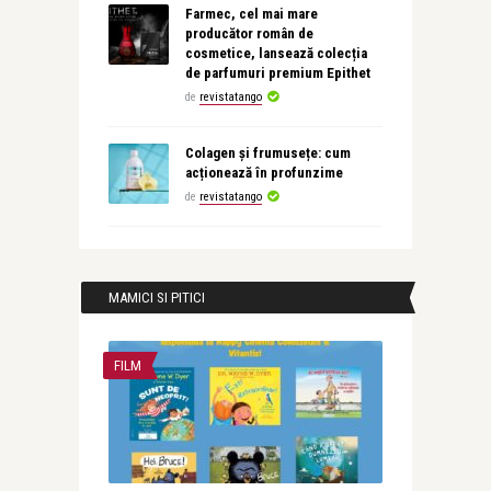
Farmec, cel mai mare
producător român de
cosmetice, lansează colecția
de parfumuri premium Epithet
de
revistatango
Colagen și frumusețe: cum
acționează în profunzime
de
revistatango
MAMICI SI PITICI
FILM