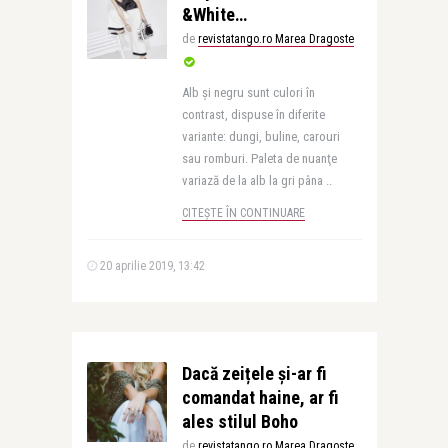
&White…
de
revistatango.ro Marea Dragoste
Alb şi negru sunt culori în
contrast, dispuse în diferite
variante: dungi, buline, carouri
sau romburi. Paleta de nuanţe
variază de la alb la gri pâna ..
CITEȘTE ÎN CONTINUARE
20 aprilie 2019, 13:42
Dacă zeițele și-ar fi
comandat haine, ar fi
ales stilul Boho
de
revistatango.ro Marea Dragoste