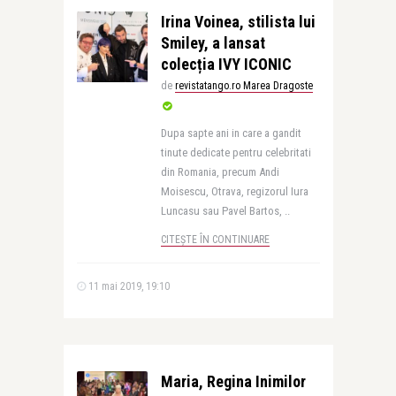
Irina Voinea, stilista lui
Smiley, a lansat
colecția IVY ICONIC
de
revistatango.ro Marea Dragoste
Dupa sapte ani in care a gandit
tinute dedicate pentru celebritati
din Romania, precum Andi
Moisescu, Otrava, regizorul Iura
Luncasu sau Pavel Bartos, ..
CITEȘTE ÎN CONTINUARE
11 mai 2019, 19:10
Maria, Regina Inimilor