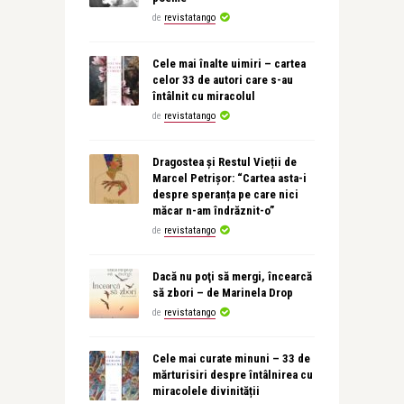
de
revistatango
Cele mai înalte uimiri – cartea
celor 33 de autori care s-au
întâlnit cu miracolul
de
revistatango
Dragostea și Restul Vieții de
Marcel Petrișor: “Cartea asta-i
despre speranța pe care nici
măcar n-am îndrăznit-o”
de
revistatango
Dacă nu poţi să mergi, încearcă
să zbori – de Marinela Drop
de
revistatango
Cele mai curate minuni – 33 de
mărturisiri despre întâlnirea cu
miracolele divinității