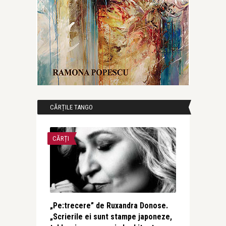
CĂRȚILE TANGO
CĂRȚI
„Pe:trecere” de Ruxandra Donose.
„Scrierile ei sunt stampe japoneze,