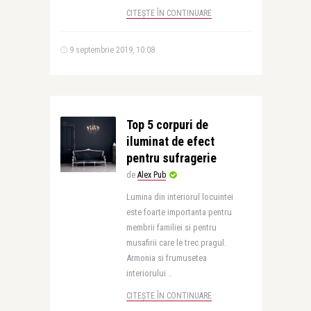
CITEȘTE ÎN CONTINUARE
9 septembrie 2019, 10:08
Top 5 corpuri de
iluminat de efect
pentru sufragerie
de
Alex Pub
Lumina din interiorul locuintei
este foarte importanta pentru
membrii familiei si pentru
musafirii care le trec pragul.
Armonia si frumusetea
interiorului ..
CITEȘTE ÎN CONTINUARE