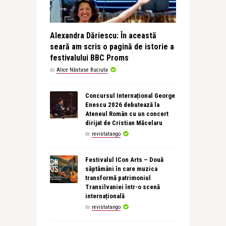
Alexandra Dăriescu: În această
seară am scris o pagină de istorie a
festivalului BBC Proms
de
Alice Năstase Buciuta
Concursul Internațional George
Enescu 2026 debutează la
Ateneul Român cu un concert
dirijat de Cristian Măcelaru
de
revistatango
Festivalul ICon Arts – Două
săptămâni în care muzica
transformă patrimoniul
Transilvaniei într-o scenă
internațională
de
revistatango