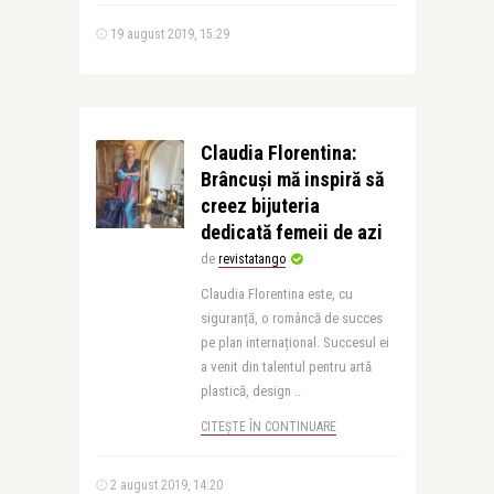
19 august 2019, 15:29
Claudia Florentina:
Brâncuși mă inspiră să
creez bijuteria
dedicată femeii de azi
de
revistatango
Claudia Florentina este, cu
siguranță, o româncă de succes
pe plan internațional. Succesul ei
a venit din talentul pentru artă
plastică, design ..
CITEȘTE ÎN CONTINUARE
2 august 2019, 14:20