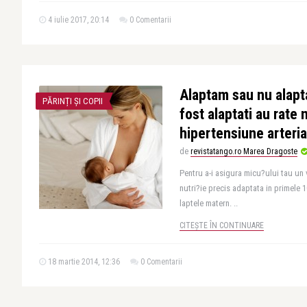
4 iulie 2017, 20:14
0 Comentarii
Alaptam sau nu alapt
PĂRINȚI ȘI COPII
fost alaptati au rate 
hipertensiune arteria
de
revistatango.ro Marea Dragoste
Pentru a-i asigura micu?ului tau un
nutri?ie precis adaptata in primele 1
laptele matern. ..
CITEȘTE ÎN CONTINUARE
18 martie 2014, 12:36
0 Comentarii