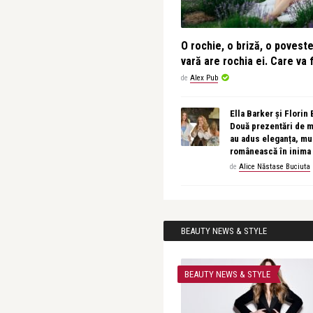
O rochie, o briză, o povest
vară are rochia ei. Care va f
de
Alex Pub
Ella Barker și Florin
Două prezentări de 
au adus eleganța, muz
românească în inima
de
Alice Năstase Buciuta
BEAUTY NEWS & STYLE
BEAUTY NEWS & STYLE