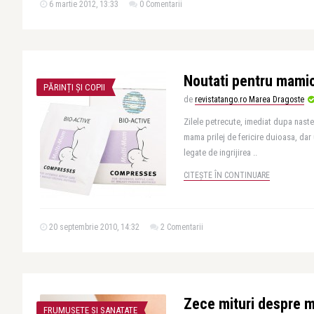
6 martie 2012, 13:33
0 Comentarii
Noutati pentru mamic
PĂRINȚI ȘI COPII
de
revistatango.ro Marea Dragoste
Zilele petrecute, imediat dupa naster
mama prilej de fericire duioasa, dar
legate de ingrijirea ..
CITEȘTE ÎN CONTINUARE
20 septembrie 2010, 14:32
2 Comentarii
Zece mituri despre 
FRUMUSETE SI SANATATE