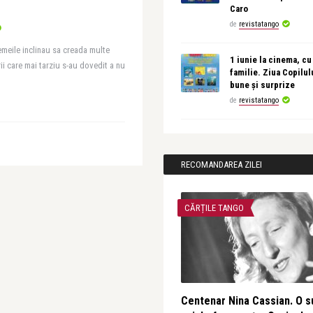
Caro
de
revistatango
femeile inclinau sa creada multe
1 iunie la cinema, cu
i care mai tarziu s-au dovedit a nu
familie. Ziua Copilul
bune și surprize
de
revistatango
RECOMANDAREA ZILEI
CĂRȚILE TANGO
Centenar Nina Cassian. O s