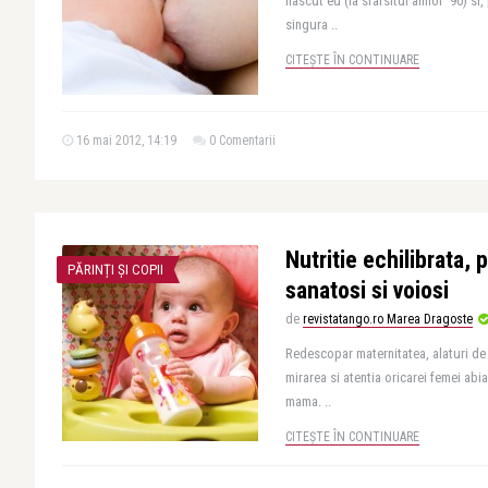
nascut eu (la sfarsitul anilor ‘90) si,
singura ..
CITEȘTE ÎN CONTINUARE
16 mai 2012, 14:19
0 Comentarii
Nutritie echilibrata,
PĂRINȚI ȘI COPII
sanatosi si voiosi
de
revistatango.ro Marea Dragoste
Redescopar maternitatea, alaturi de c
mirarea si atentia oricarei femei abia
mama. ..
CITEȘTE ÎN CONTINUARE