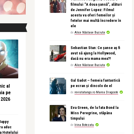
filmului “A doua șansă”, alături
de Jennifer Lopez: Filmul
acesta va oferi femeilor și
fetelor mai multă încredere în
ele
de
Alice Năstase Buciuta
Sebastian Stan: Ce șanse aș fi
avut să ajung la Hollywood,
dacă nu era mama mea?!
de
Alice Năstase Buciuta
Gal Gadot – femeia fantastică
ic al
pe ecran și dincolo de el
nia pe
de
revistatango.ro Marea Dragoste
 2026
Eva Green, de la fata Bond la
Miss Peregrine, stăpâna
timpului
 Happy
de
Irina Botezatu
ra aduc
sa Hotelului