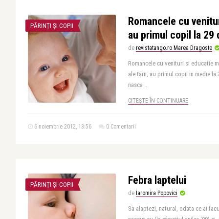
Romancele cu venitur
PĂRINȚI ȘI COPII
au primul copil la 29
de
revistatango.ro Marea Dragoste
Romancele cu venituri si educatie me
ale tarii, au primul copil in medie l
nasca ..
CITEȘTE ÎN CONTINUARE
6 noiembrie 2012, 13:56
0 Comentarii
Febra laptelui
PĂRINȚI ȘI COPII
de
Iaromira Popovici
Sa alaptezi, natural, odata ce ai fac