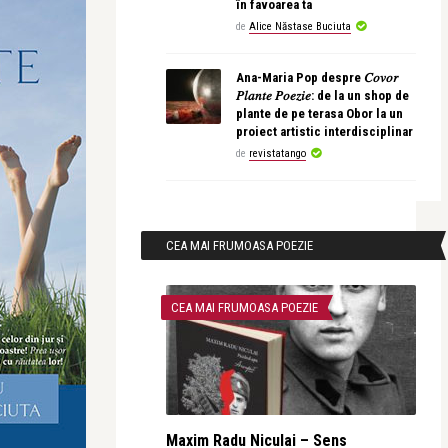
în favoarea ta
de
Alice Năstase Buciuta
Ana-Maria Pop despre 𝐶𝑜𝑣𝑜𝑟
𝑃𝑙𝑎𝑛𝑡𝑒 𝑃𝑜𝑒𝑧𝑖𝑒: de la un shop de
plante de pe terasa Obor la un
proiect artistic interdisciplinar
de
revistatango
CEA MAI FRUMOASA POEZIE
CEA MAI FRUMOASA POEZIE
Maxim Radu Niculai – Sens