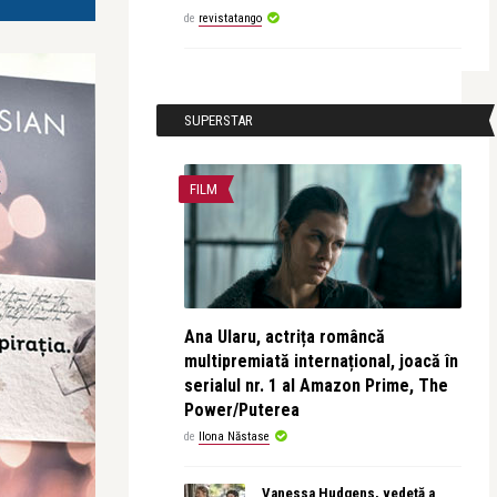
de
revistatango
SUPERSTAR
FILM
Ana Ularu, actrița româncă
multipremiată internațional, joacă în
serialul nr. 1 al Amazon Prime, The
Power/Puterea
de
Ilona Năstase
Vanessa Hudgens, vedetă a