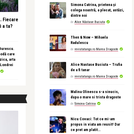
Simona Catrina, prietena și
colega noastră, a plecat, astăzi,
dintre noi
e. Fiecare
de
Alice Năstase Buciuta
i a ta?
Then & Now – Mihaela
Radulescu
 Burescu.
de
revistatango.ro Marea Dragoste
modă care
ica, arta
Alice Nastase Buciuta – Trufia
 Londrei
de a fi tanar
de
revistatango.ro Marea Dragoste
Malina Olinescu s-a sinucis,
dupa o mare si trista dragoste
de
Simona Catrina
Nicu Covaci: Tot ce mi-am
propus in viata am reusit! Dar
ce pret am platit…