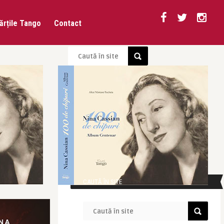
ărțile Tango
Contact
CAUTĂ ÎN SITE