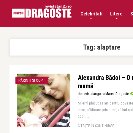
Celebritati
Litere
S
Tag:
alaptare
Alexandra Bădoi – O 
PĂRINȚI ȘI COPII
mamă
de
revistatango.ro Marea Dragoste
Mi-ar fi plăcut să am pentru povest
mine, călătoare prin lume, aflând su
copil, ..
CITEȘTE ÎN CONTINUARE