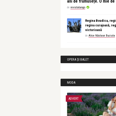
ani de frumusețe. O mie d
de
revistatango
Regina Boudica, regin
regina curajoasă, reg
victorioasă
de
Alice Năstase Buciuta
OPERA ȘI BALET
MODA
ADVERT