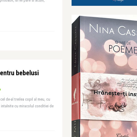
 probabil, la fel pare si acum,
 pentru bebelusi
el de-al treilea copil al meu, cu
 intalnite cu miracolul conditiei de