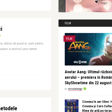
FILM
i
FILM
e, alaturi de puiul ei, sunt pentru
 uneori si motivul unor temeri
Avatar Aang: Ultimul războin
aerului – premiera în Româ
SkyShowtime din 22 august
de
revistatango
Cinema în aer liber:
Cinema și Caro Cultu
metodele
filme de artă pe tera