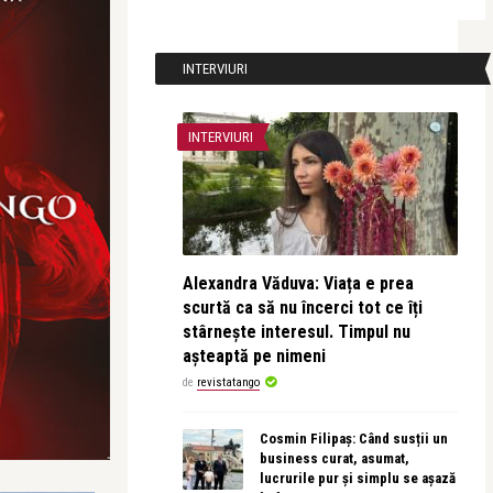
INTERVIURI
INTERVIURI
Alexandra Văduva: Viața e prea
scurtă ca să nu încerci tot ce îți
stârnește interesul. Timpul nu
așteaptă pe nimeni
de
revistatango
Cosmin Filipaș: Când susții un
business curat, asumat,
lucrurile pur și simplu se așază