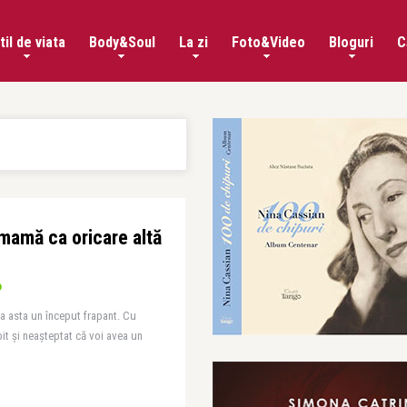
til de viata
Body&Soul
La zi
Foto&Video
Bloguri
C
mamă ca oricare altă
ea asta un început frapant. Cu
bit şi neaşteptat că voi avea un