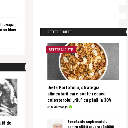
 întreaga
ui cu filme
RETETE SI DIETE
RETETE SI DIETE
Dieta Portofoliu, strategia
alimentară care poate reduce
colesterolul „rău” cu până la 30%
de
revistatango
Beneficiile suplimentelor
ută de
pentru slăbit asupra sănătății