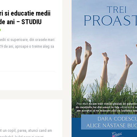
i si educatie medii
 de ani – STUDIU
dii si superioare, din orasele mari
a 29 de ani, aproape o treime aleg sa
ut un copil, parea, atunci cand am