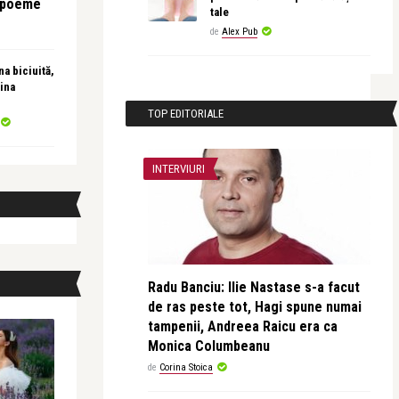
e poeme
tale
de
Alex Pub
a biciuită,
ina
TOP EDITORIALE
INTERVIURI
Radu Banciu: Ilie Nastase s-a facut
de ras peste tot, Hagi spune numai
tampenii, Andreea Raicu era ca
Monica Columbeanu
de
Corina Stoica