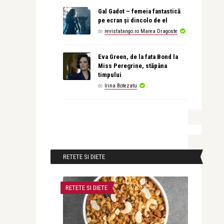
Gal Gadot – femeia fantastică
pe ecran și dincolo de el
de
revistatango.ro Marea Dragoste
Eva Green, de la fata Bond la
Miss Peregrine, stăpâna
timpului
de
Irina Botezatu
RETETE SI DIETE
RETETE SI DIETE