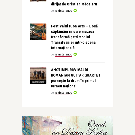
dirijat de Cristian Măcelaru
de
revistatango
Festivalul ICon Arts – Două
săptămâni în care muzica
transformă patrimoniul
Transilvaniei într-o scenă
internațională
de
revistatango
ANOTIMPURI/VIVALDI
ROMANIAN GUITAR QUARTET
pornește la drum în primul
turneu național
de
revistatango