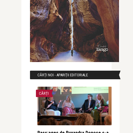
CĂRȚI NOI - APARIȚII EDITORIALE
CĂRȚI
Pass:ages de Ruxandra Donose s-a