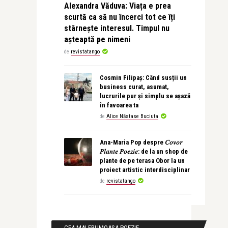
Alexandra Văduva: Viața e prea
scurtă ca să nu încerci tot ce îți
stârnește interesul. Timpul nu
așteaptă pe nimeni
de
revistatango
Cosmin Filipaș: Când susții un
business curat, asumat,
lucrurile pur și simplu se așază
în favoarea ta
de
Alice Năstase Buciuta
Ana-Maria Pop despre 𝐶𝑜𝑣𝑜𝑟
𝑃𝑙𝑎𝑛𝑡𝑒 𝑃𝑜𝑒𝑧𝑖𝑒: de la un shop de
plante de pe terasa Obor la un
proiect artistic interdisciplinar
de
revistatango
CEA MAI FRUMOASA POEZIE