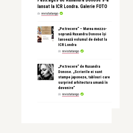
lansat la ICR Londra. Galerie FOTO
de
revistatango
„Pe:trecere” – Marea mezzo-
soprană Ruxandra Donose își
lansează volumul de debut la
ICR Londra
de
revistatango
„Pe:trecere” de Ruxandra
Donose. „Scrierile ei sunt
stampe japoneze, tablouri care
surprind arhitectura umană în
devenire”
de
revistatango