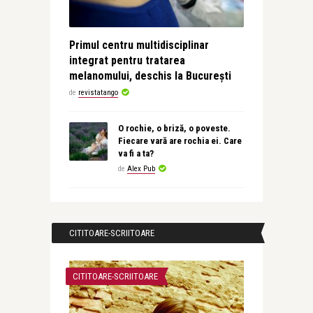
Primul centru multidisciplinar
integrat pentru tratarea
melanomului, deschis la București
de
revistatango
O rochie, o briză, o poveste.
Fiecare vară are rochia ei. Care
va fi a ta?
de
Alex Pub
CITITOARE-SCRIITOARE
CITITOARE-SCRIITOARE