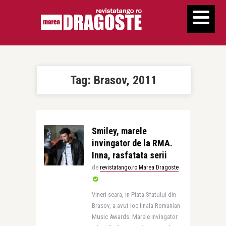
Tag:
Brasov, 2011
Smiley, marele
invingator de la RMA.
Inna, rasfatata serii
de
revistatango.ro Marea Dragoste
Vineri seara, in Piata Sfatului din
Brasov, a avut loc finala Romanian
Music Awards. Marele invingator