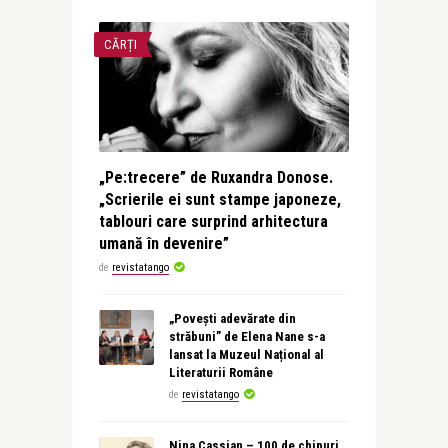
CĂRȚI
„Pe:trecere” de Ruxandra Donose.
„Scrierile ei sunt stampe japoneze,
tablouri care surprind arhitectura
umană în devenire”
de
revistatango
„Povești adevărate din
străbuni” de Elena Nane s-a
lansat la Muzeul Național al
Literaturii Române
de
revistatango
Nina Cassian – 100 de chipuri.