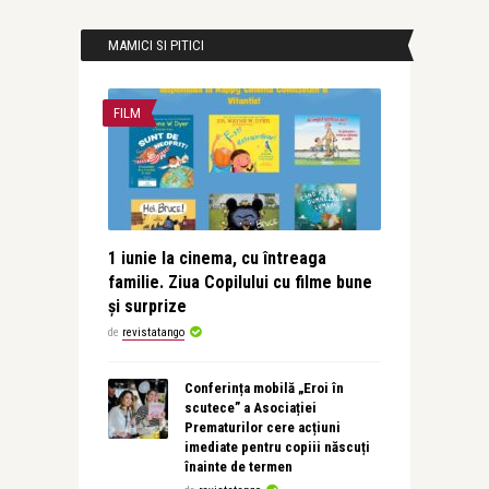
MAMICI SI PITICI
FILM
1 iunie la cinema, cu întreaga
familie. Ziua Copilului cu filme bune
și surprize
de
revistatango
Conferința mobilă „Eroi în
scutece” a Asociației
Prematurilor cere acțiuni
imediate pentru copiii născuți
înainte de termen