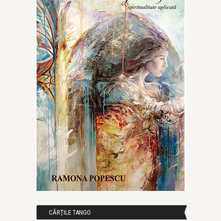
CĂRȚILE TANGO