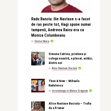
Radu Banciu: Ilie Nastase s-a facut
de ras peste tot, Hagi spune numai
tampenii, Andreea Raicu era ca
Monica Columbeanu
de
Corina Stoica
Simona Catrina, prietena și
colega noastră, a plecat, astăzi,
dintre noi
de
Alice Năstase Buciuta
Then & Now – Mihaela
Radulescu
de
revistatango.ro Marea Dragoste
Alice Nastase Buciuta – Trufia
de a fi tanar