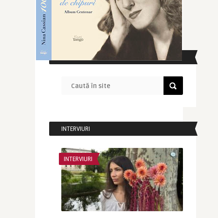
CAUTĂ ÎN SITE
INTERVIURI
INTERVIURI