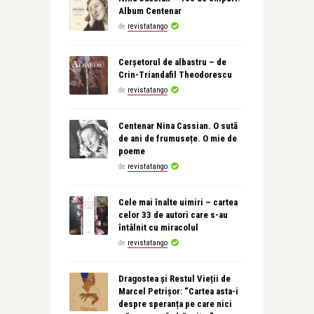
Album Centenar
de
revistatango
Cerșetorul de albastru – de
Crin-Triandafil Theodorescu
de
revistatango
Centenar Nina Cassian. O sută
de ani de frumusețe. O mie de
poeme
de
revistatango
Cele mai înalte uimiri – cartea
celor 33 de autori care s-au
întâlnit cu miracolul
de
revistatango
Dragostea și Restul Vieții de
Marcel Petrișor: “Cartea asta-i
despre speranța pe care nici