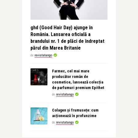
ghd (Good Hair Day) ajunge în
România. Lansarea oficială a
brandului nr. 1 de plăci de îndreptat
părul din Marea Britanie
de
revistatango
Farmec, cel mai mare
producător român de
cosmetice, lansează colecția
de parfumuri premium Epithet
de
revistatango
Colagen și frumusețe: cum
acționează în profunzime
de
revistatango