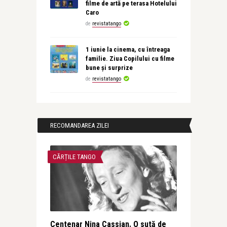
filme de artă pe terasa Hotelului
Caro
de
revistatango
1 iunie la cinema, cu întreaga
familie. Ziua Copilului cu filme
bune și surprize
de
revistatango
RECOMANDAREA ZILEI
CĂRȚILE TANGO
Centenar Nina Cassian. O sută de