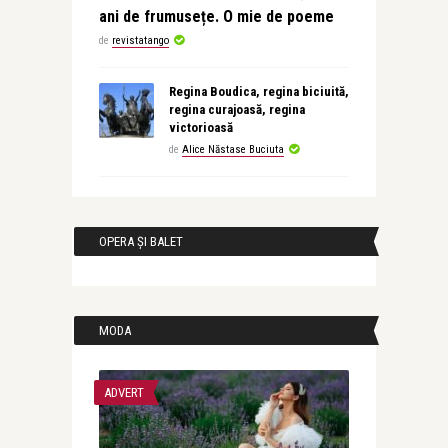
ani de frumusețe. O mie de poeme
de
revistatango
Regina Boudica, regina biciuită,
regina curajoasă, regina
victorioasă
de
Alice Năstase Buciuta
OPERA ȘI BALET
MODA
ADVERT