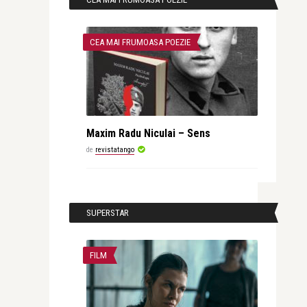
CEA MAI FRUMOASA POEZIE
Maxim Radu Niculai – Sens
de
revistatango
SUPERSTAR
FILM