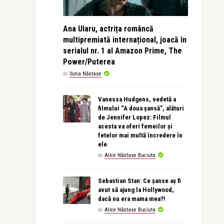
Ana Ularu, actrița româncă
multipremiată internațional, joacă în
serialul nr. 1 al Amazon Prime, The
Power/Puterea
de
Ilona Năstase
Vanessa Hudgens, vedetă a
filmului “A doua șansă”, alături
de Jennifer Lopez: Filmul
acesta va oferi femeilor și
fetelor mai multă încredere în
ele
de
Alice Năstase Buciuta
Sebastian Stan: Ce șanse aș fi
avut să ajung la Hollywood,
dacă nu era mama mea?!
de
Alice Năstase Buciuta