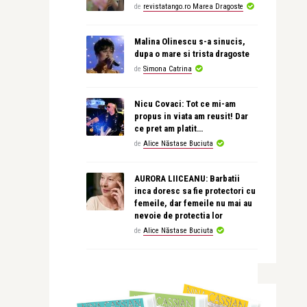
de
revistatango.ro Marea Dragoste
Malina Olinescu s-a sinucis,
dupa o mare si trista dragoste
de
Simona Catrina
Nicu Covaci: Tot ce mi-am
propus in viata am reusit! Dar
ce pret am platit…
de
Alice Năstase Buciuta
AURORA LIICEANU: Barbatii
inca doresc sa fie protectori cu
femeile, dar femeile nu mai au
nevoie de protectia lor
de
Alice Năstase Buciuta