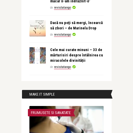
măcar n-am îndrăznit-o”
de
revistatango
Dacă nu poţi să mergi, încearcă
să zbori – de Marinela Drop
de
revistatango
Cele mai curate minuni – 33 de
mărturisiri despre întâlnirea cu
miracolele divinității
de
revistatango
MAKE IT SIMPLE
FRUMUSETE SI SANATATE