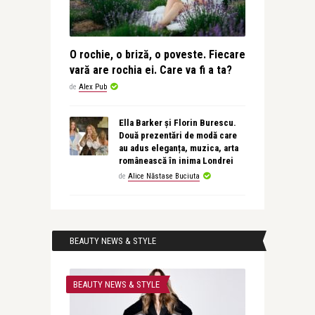
O rochie, o briză, o poveste. Fiecare
vară are rochia ei. Care va fi a ta?
de
Alex Pub
Ella Barker și Florin Burescu.
Două prezentări de modă care
au adus eleganța, muzica, arta
românească în inima Londrei
de
Alice Năstase Buciuta
BEAUTY NEWS & STYLE
BEAUTY NEWS & STYLE