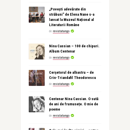
„Povești adevărate din
străbuni” de Elena Nane s-a
lansat la Muzeul Național al
Literaturii Române
de
revistatango
Nina Cassian – 100 de chipuri.
Album Centenar
de
revistatango
Cerșetorul de albastru – de
Crin-Triandafil Theodorescu
de
revistatango
Centenar Nina Cassian. O sută
de ani de frumusețe. O mie de
poeme
de
revistatango