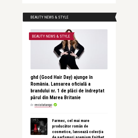
BEAUTY NEWS & STYLE
BEAUTY NEWS & STYLE
ghd (Good Hair Day) ajunge în
România. Lansarea oficială a
brandului nr. 1 de plăci de îndreptat
părul din Marea Britanie
de
revistatango
Farmec, cel mai mare
producător român de
cosmetice, lansează colecția
de parfumuri premium Epithet