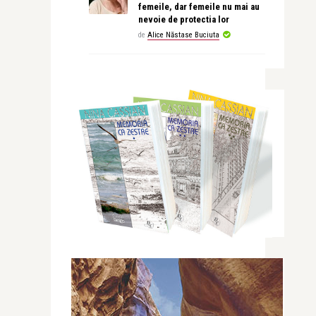
femeile, dar femeile nu mai au
nevoie de protectia lor
de
Alice Năstase Buciuta