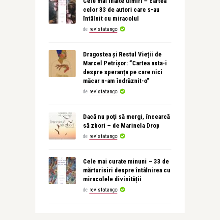
Cele mai înalte uimiri – cartea
celor 33 de autori care s-au
întâlnit cu miracolul
de
revistatango
Dragostea și Restul Vieții de
Marcel Petrișor: “Cartea asta-i
despre speranța pe care nici
măcar n-am îndrăznit-o”
de
revistatango
Dacă nu poţi să mergi, încearcă
să zbori – de Marinela Drop
de
revistatango
Cele mai curate minuni – 33 de
mărturisiri despre întâlnirea cu
miracolele divinității
de
revistatango