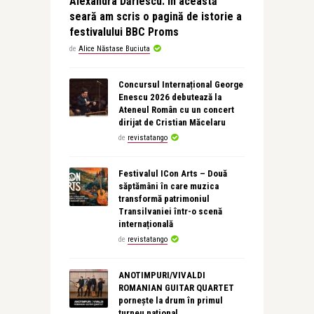
Alexandra Dăriescu: În această
seară am scris o pagină de istorie a
festivalului BBC Proms
de
Alice Năstase Buciuta
Concursul Internațional George
Enescu 2026 debutează la
Ateneul Român cu un concert
dirijat de Cristian Măcelaru
de
revistatango
Festivalul ICon Arts – Două
săptămâni în care muzica
transformă patrimoniul
Transilvaniei într-o scenă
internațională
de
revistatango
ANOTIMPURI/VIVALDI
ROMANIAN GUITAR QUARTET
pornește la drum în primul
turneu național