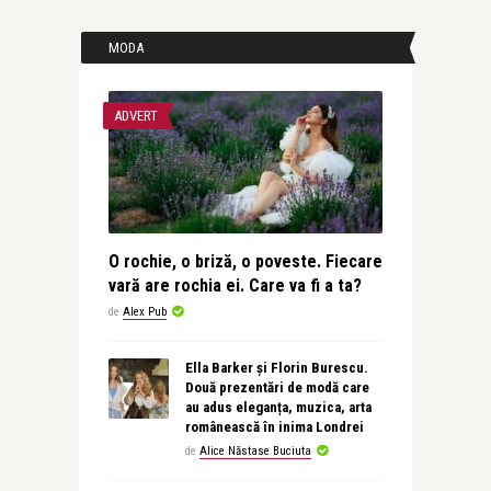
MODA
ADVERT
O rochie, o briză, o poveste. Fiecare
vară are rochia ei. Care va fi a ta?
de
Alex Pub
Ella Barker și Florin Burescu.
Două prezentări de modă care
au adus eleganța, muzica, arta
românească în inima Londrei
de
Alice Năstase Buciuta