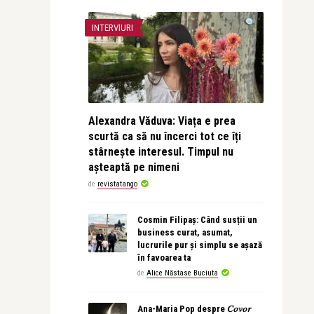
INTERVIURI
Alexandra Văduva: Viața e prea
scurtă ca să nu încerci tot ce îți
stârnește interesul. Timpul nu
așteaptă pe nimeni
de
revistatango
Cosmin Filipaș: Când susții un
business curat, asumat,
lucrurile pur și simplu se așază
în favoarea ta
de
Alice Năstase Buciuta
Ana-Maria Pop despre 𝐶𝑜𝑣𝑜𝑟