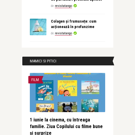
de
revistatango
Colagen și frumusețe: cum
acționează în profunzime
de
revistatango
MAMICI SI PITICI
FILM
1 iunie la cinema, cu întreaga
familie. Ziua Copilului cu filme bune
și surprize