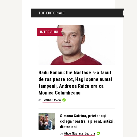
TOP EDITORIALE
INTERVIURI
Radu Banciu: Ilie Nastase s-a facut
de ras peste tot, Hagi spune numai
tampenii, Andreea Raicu era ca
Monica Columbeanu
de
Corina Stoica
Simona Catrina, prietena și
colega noastră, a plecat, astăzi,
dintre noi
de
Alice Năstase Buciuta