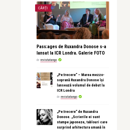
CĂRȚI
Pass:ages de Ruxandra Donose s-a
lansat la ICR Londra. Galerie FOTO
de
revistatango
„Pe:trecere” – Marea mezzo-
soprană Ruxandra Donose își
lansează volumul de debut la
ICR Londra
de
revistatango
„Pe:trecere” de Ruxandra
Donose. „Scrierile ei sunt
stampe japoneze, tablouri care
surprind arhitectura umană în