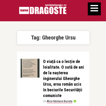
Tag:
Gheorghe Ursu
O viață ca o lecție de
loialitate. O sută de ani
de la nașterea
inginerului Gheorghe
Ursu, erou român ucis
în beciurile Securității
comuniste
de
Alice Năstase Buciuta