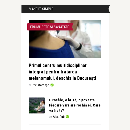
MAKE IT SIMPLE
FRUMUSETE SI SANATATE
Primul centru multidisciplinar
integrat pentru tratarea
melanomului, deschis la București
de
revistatango
O rochie, o briză, o poveste.
Fiecare vară are rochia ei. Care
va fi a ta?
de
Alex Pub