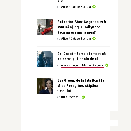
ele
de
Alice Năstase Buciuta
Sebastian Stan: Ce șanse aș fi
avut să ajung la Hollywood,
dacă nu era mama mea?!
de
Alice Năstase Buciuta
Gal Gadot – femeia fantastică
pe ecran și dincolo de el
de
revistatango.ro Marea Dragoste
Eva Green, de la fata Bond la
Miss Peregrine, stăpâna
timpului
de
Irina Botezatu