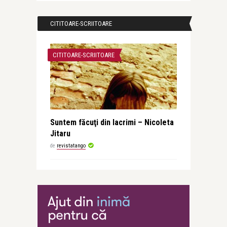
CITITOARE-SCRIITOARE
CITITOARE-SCRIITOARE
Suntem făcuţi din lacrimi – Nicoleta
Jitaru
de
revistatango