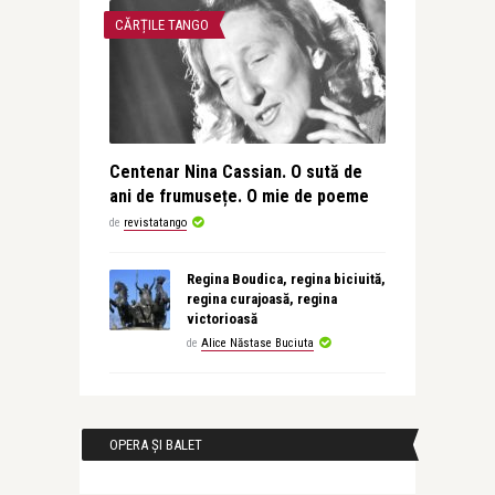
CĂRȚILE TANGO
Centenar Nina Cassian. O sută de
ani de frumusețe. O mie de poeme
de
revistatango
Regina Boudica, regina biciuită,
regina curajoasă, regina
victorioasă
de
Alice Năstase Buciuta
OPERA ȘI BALET