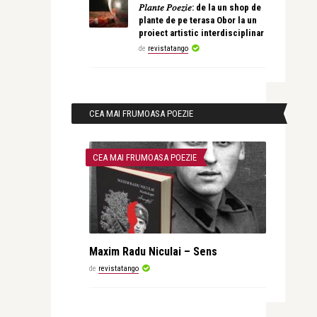
𝑃𝑙𝑎𝑛𝑡𝑒 𝑃𝑜𝑒𝑧𝑖𝑒: de la un shop de
plante de pe terasa Obor la un
proiect artistic interdisciplinar
de
revistatango
CEA MAI FRUMOASA POEZIE
CEA MAI FRUMOASA POEZIE
Maxim Radu Niculai – Sens
de
revistatango