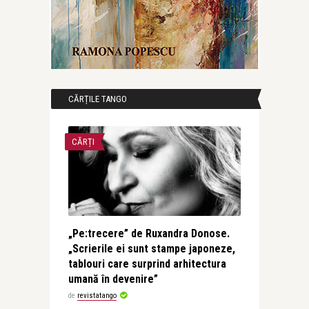
CĂRȚILE TANGO
CĂRȚI
„Pe:trecere” de Ruxandra Donose.
„Scrierile ei sunt stampe japoneze,
tablouri care surprind arhitectura
umană în devenire”
de
revistatango