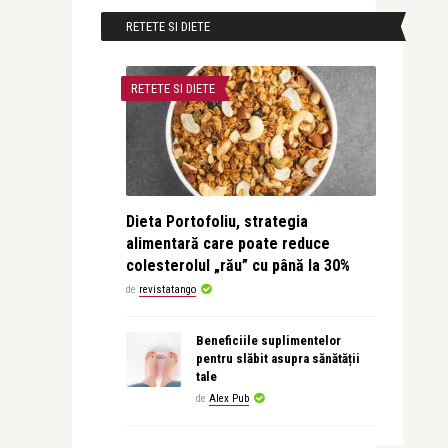
RETETE SI DIETE
RETETE SI DIETE
Dieta Portofoliu, strategia
alimentară care poate reduce
colesterolul „rău” cu până la 30%
de
revistatango
Beneficiile suplimentelor
pentru slăbit asupra sănătății
tale
de
Alex Pub