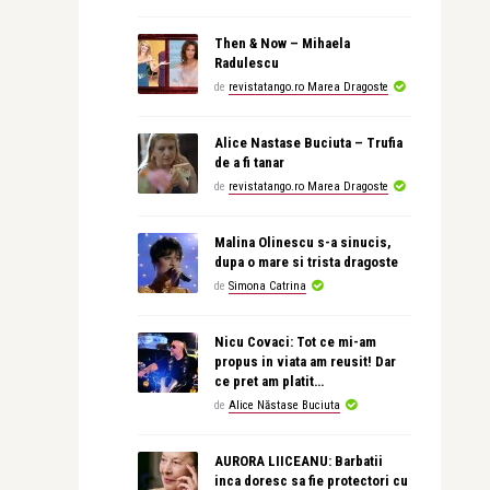
Then & Now – Mihaela
Radulescu
de
revistatango.ro Marea Dragoste
Alice Nastase Buciuta – Trufia
de a fi tanar
de
revistatango.ro Marea Dragoste
Malina Olinescu s-a sinucis,
dupa o mare si trista dragoste
de
Simona Catrina
Nicu Covaci: Tot ce mi-am
propus in viata am reusit! Dar
ce pret am platit…
de
Alice Năstase Buciuta
AURORA LIICEANU: Barbatii
inca doresc sa fie protectori cu