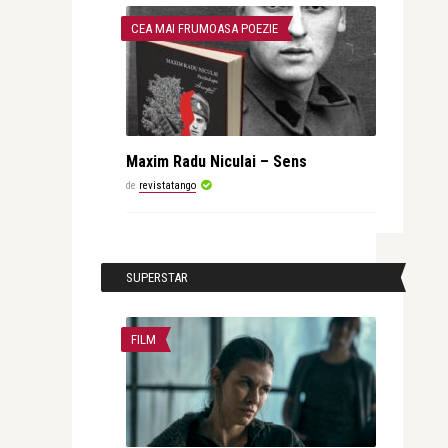
CEA MAI FRUMOASA POEZIE
Maxim Radu Niculai – Sens
de
revistatango
SUPERSTAR
FILM