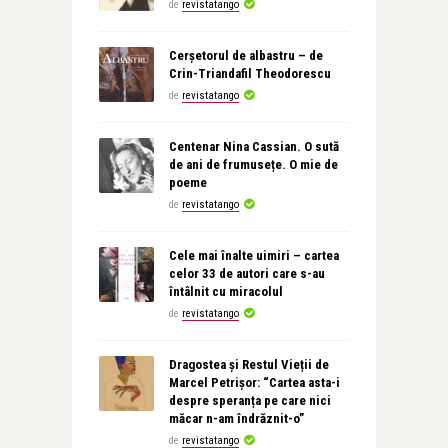
de
revistatango
Cerșetorul de albastru – de
Crin-Triandafil Theodorescu
de
revistatango
Centenar Nina Cassian. O sută
de ani de frumusețe. O mie de
poeme
de
revistatango
Cele mai înalte uimiri – cartea
celor 33 de autori care s-au
întâlnit cu miracolul
de
revistatango
Dragostea și Restul Vieții de
Marcel Petrișor: “Cartea asta-i
despre speranța pe care nici
măcar n-am îndrăznit-o”
de
revistatango