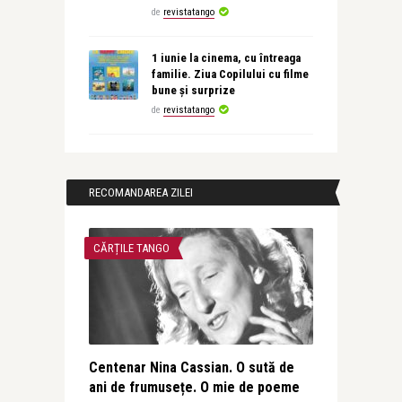
de
revistatango
1 iunie la cinema, cu întreaga
familie. Ziua Copilului cu filme
bune și surprize
de
revistatango
RECOMANDAREA ZILEI
CĂRȚILE TANGO
Centenar Nina Cassian. O sută de
ani de frumusețe. O mie de poeme