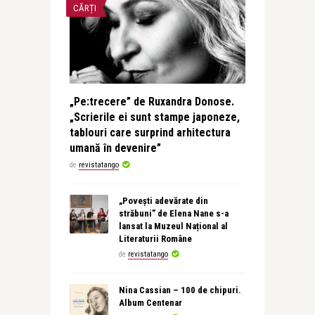
CĂRȚI
„Pe:trecere” de Ruxandra Donose.
„Scrierile ei sunt stampe japoneze,
tablouri care surprind arhitectura
umană în devenire”
de
revistatango
„Povești adevărate din
străbuni” de Elena Nane s-a
lansat la Muzeul Național al
Literaturii Române
de
revistatango
Nina Cassian – 100 de chipuri.
Album Centenar