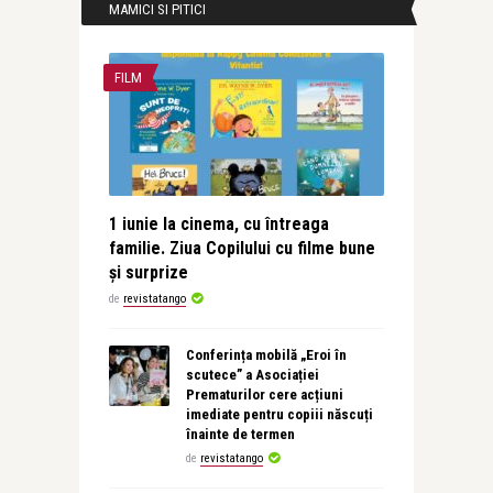
MAMICI SI PITICI
FILM
1 iunie la cinema, cu întreaga
familie. Ziua Copilului cu filme bune
și surprize
de
revistatango
Conferința mobilă „Eroi în
scutece” a Asociației
Prematurilor cere acțiuni
imediate pentru copiii născuți
înainte de termen
de
revistatango