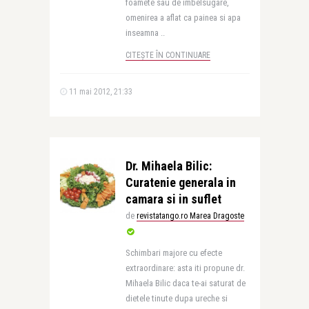
foamete sau de imbelsugare,
omenirea a aflat ca painea si apa
inseamna ..
CITEȘTE ÎN CONTINUARE
11 mai 2012, 21:33
Dr. Mihaela Bilic:
Curatenie generala in
camara si in suflet
de
revistatango.ro Marea Dragoste
Schimbari majore cu efecte
extraordinare: asta iti propune dr.
Mihaela Bilic daca te-ai saturat de
dietele tinute dupa ureche si