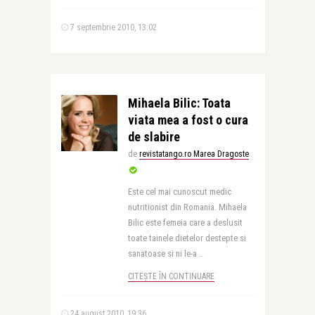
7 septembrie 2010, 13:02
Mihaela Bilic: Toata
viata mea a fost o cura
de slabire
de
revistatango.ro Marea Dragoste
Este cel mai cunoscut medic
nutritionist din Romania. Mihaela
Bilic este femeia care a deslusit
toate tainele dietelor destepte si
sanatoase si ni le-a ..
CITEȘTE ÎN CONTINUARE
24 august 2010, 19:36