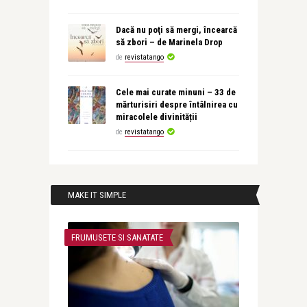
Dacă nu poţi să mergi, încearcă
să zbori – de Marinela Drop
de
revistatango
Cele mai curate minuni – 33 de
mărturisiri despre întâlnirea cu
miracolele divinității
de
revistatango
MAKE IT SIMPLE
FRUMUSETE SI SANATATE