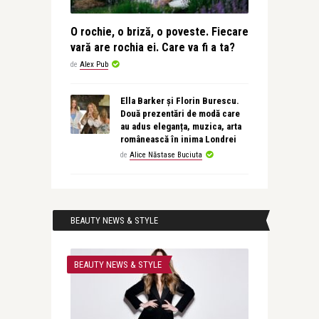
O rochie, o briză, o poveste. Fiecare
vară are rochia ei. Care va fi a ta?
de
Alex Pub
Ella Barker și Florin Burescu.
Două prezentări de modă care
au adus eleganța, muzica, arta
românească în inima Londrei
de
Alice Năstase Buciuta
BEAUTY NEWS & STYLE
BEAUTY NEWS & STYLE