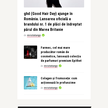
ghd (Good Hair Day) ajunge în
România. Lansarea oficială a
brandului nr. 1 de plăci de îndreptat
părul din Marea Britanie
de
revistatango
Farmec, cel mai mare
producător român de
cosmetice, lansează colecția
de parfumuri premium Epithet
de
revistatango
Colagen și frumusețe: cum
acționează în profunzime
de
revistatango