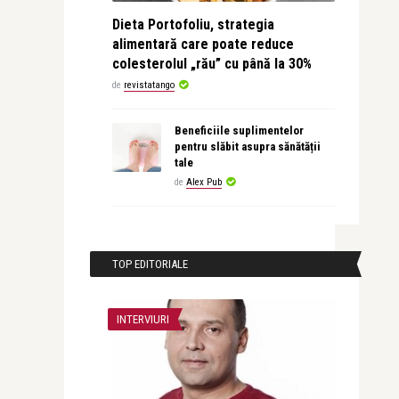
Dieta Portofoliu, strategia
alimentară care poate reduce
colesterolul „rău” cu până la 30%
de
revistatango
Beneficiile suplimentelor
pentru slăbit asupra sănătății
tale
de
Alex Pub
TOP EDITORIALE
INTERVIURI