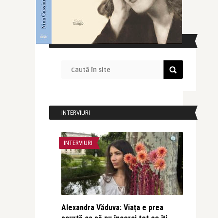
CAUTĂ ÎN SITE
INTERVIURI
INTERVIURI
Alexandra Văduva: Viața e prea