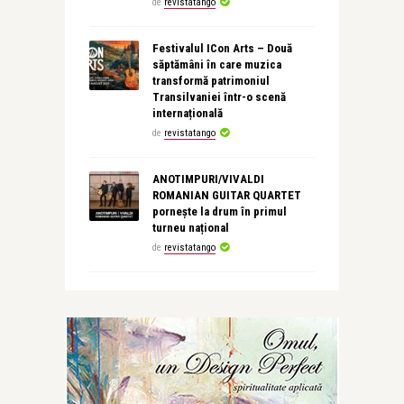
de
revistatango
Festivalul ICon Arts – Două
săptămâni în care muzica
transformă patrimoniul
Transilvaniei într-o scenă
internațională
de
revistatango
ANOTIMPURI/VIVALDI
ROMANIAN GUITAR QUARTET
pornește la drum în primul
turneu național
de
revistatango