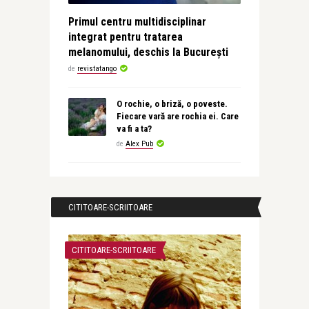
Primul centru multidisciplinar
integrat pentru tratarea
melanomului, deschis la București
de
revistatango
O rochie, o briză, o poveste.
Fiecare vară are rochia ei. Care
va fi a ta?
de
Alex Pub
CITITOARE-SCRIITOARE
CITITOARE-SCRIITOARE