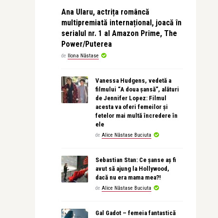
Ana Ularu, actrița româncă
multipremiată internațional, joacă în
serialul nr. 1 al Amazon Prime, The
Power/Puterea
de
Ilona Năstase
Vanessa Hudgens, vedetă a
filmului “A doua șansă”, alături
de Jennifer Lopez: Filmul
acesta va oferi femeilor și
fetelor mai multă încredere în
ele
de
Alice Năstase Buciuta
Sebastian Stan: Ce șanse aș fi
avut să ajung la Hollywood,
dacă nu era mama mea?!
de
Alice Năstase Buciuta
Gal Gadot – femeia fantastică