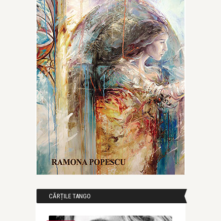
CĂRȚILE TANGO