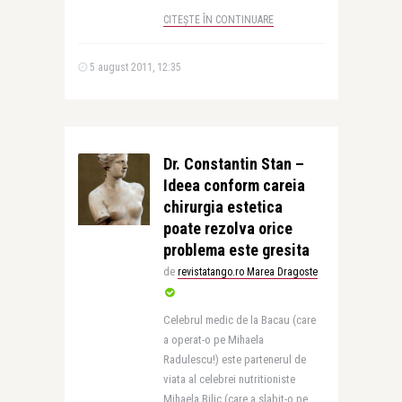
CITEȘTE ÎN CONTINUARE
5 august 2011, 12:35
Dr. Constantin Stan –
Ideea conform careia
chirurgia estetica
poate rezolva orice
problema este gresita
de
revistatango.ro Marea Dragoste
Celebrul medic de la Bacau (care
a operat-o pe Mihaela
Radulescu!) este partenerul de
viata al celebrei nutritioniste
Mihaela Bilic (care a slabit-o pe