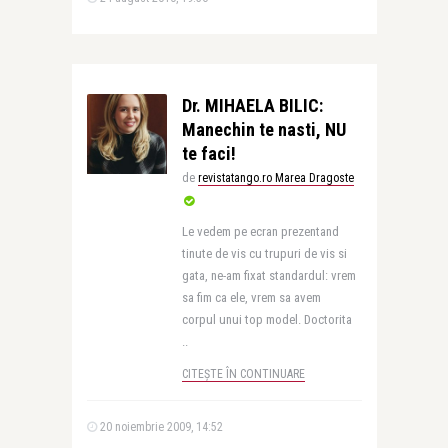
Dr. MIHAELA BILIC:
Manechin te nasti, NU
te faci!
de
revistatango.ro Marea Dragoste
Le vedem pe ecran prezentand
tinute de vis cu trupuri de vis si
gata, ne-am fixat standardul: vrem
sa fim ca ele, vrem sa avem
corpul unui top model. Doctorita
..
CITEȘTE ÎN CONTINUARE
20 noiembrie 2009, 14:52