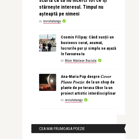
scurtă ca să nu încerci tot ce îți
stârnește interesul. Timpul nu
așteaptă pe nimeni
de
revistatango
Cosmin Filipaș: Când susții un
business curat, asumat,
lucrurile pur și simplu se așază
în favoarea ta
de
Alice Năstase Buciuta
Ana-Maria Pop despre 𝐶𝑜𝑣𝑜𝑟
𝑃𝑙𝑎𝑛𝑡𝑒 𝑃𝑜𝑒𝑧𝑖𝑒: de la un shop de
plante de pe terasa Obor la un
proiect artistic interdisciplinar
de
revistatango
CEA MAI FRUMOASA POEZIE