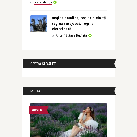
de
revistatango
Regina Boudica, regina biciuită,
regina curajoasă, regina
victorioasă
de
Alice Năstase Buciuta
OPERA ȘI BALET
MODA
ADVERT