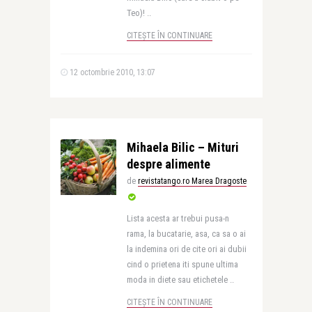
Teo)! ..
CITEȘTE ÎN CONTINUARE
12 octombrie 2010, 13:07
Mihaela Bilic – Mituri
despre alimente
de
revistatango.ro Marea Dragoste
Lista acesta ar trebui pusa-n
rama, la bucatarie, asa, ca sa o ai
la indemina ori de cite ori ai dubii
cind o prietena iti spune ultima
moda in diete sau etichetele ..
CITEȘTE ÎN CONTINUARE