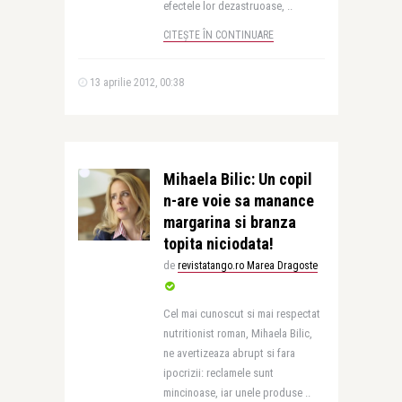
efectele lor dezastruoase, ..
CITEȘTE ÎN CONTINUARE
13 aprilie 2012, 00:38
Mihaela Bilic: Un copil
n-are voie sa manance
margarina si branza
topita niciodata!
de
revistatango.ro Marea Dragoste
Cel mai cunoscut si mai respectat
nutritionist roman, Mihaela Bilic,
ne avertizeaza abrupt si fara
ipocrizii: reclamele sunt
mincinoase, iar unele produse ..