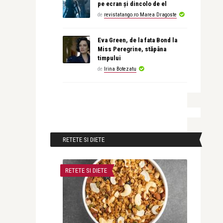
pe ecran și dincolo de el
de
revistatango.ro Marea Dragoste
Eva Green, de la fata Bond la
Miss Peregrine, stăpâna
timpului
de
Irina Botezatu
RETETE SI DIETE
RETETE SI DIETE