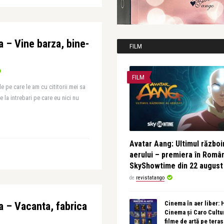
a – Vine barza, bine-
FILM
FILM
e pe care le am cu cititorii mei sa
 la intrebari pe care eu nici nu
Avatar Aang: Ultimul războin
aerului – premiera în Româ
SkyShowtime din 22 august
de
revistatango
Cinema în aer liber:
a – Vacanta, fabrica
Cinema și Caro Cultu
filme de artă pe tera