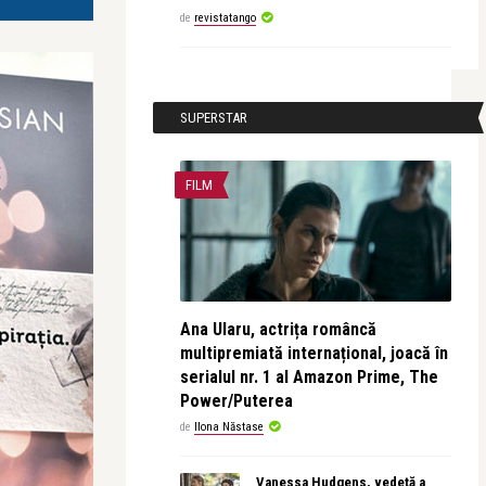
de
revistatango
SUPERSTAR
FILM
Ana Ularu, actrița româncă
multipremiată internațional, joacă în
serialul nr. 1 al Amazon Prime, The
Power/Puterea
de
Ilona Năstase
Vanessa Hudgens, vedetă a