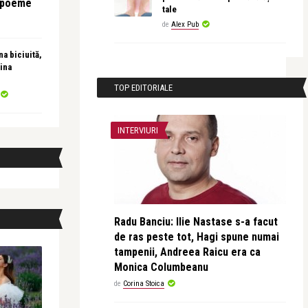
e poeme
tale
de
Alex Pub
a biciuită,
ina
TOP EDITORIALE
INTERVIURI
Radu Banciu: Ilie Nastase s-a facut
de ras peste tot, Hagi spune numai
tampenii, Andreea Raicu era ca
Monica Columbeanu
de
Corina Stoica