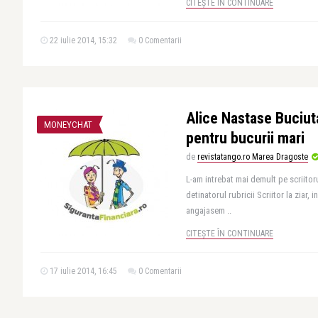
CITEȘTE ÎN CONTINUARE
22 iulie 2014, 15:32
0 Comentarii
Alice Nastase Buciut
MONEYCHAT
pentru bucurii mari
de
revistatango.ro Marea Dragoste
L-am intrebat mai demult pe scriitor
detinatorul rubricii Scriitor la ziar, 
angajasem ..
CITEȘTE ÎN CONTINUARE
17 iulie 2014, 16:45
0 Comentarii