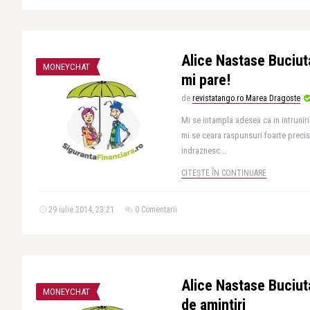
Alice Nastase Buciut
MONEYCHAT
mi pare!
de
revistatango.ro Marea Dragoste
Mi se intampla adesea ca in intruniril
mi se ceara raspunsuri foarte precise
indraznesc ..
CITEȘTE ÎN CONTINUARE
29 iulie 2014, 23:21
0 Comentarii
Alice Nastase Buciut
MONEYCHAT
de amintiri