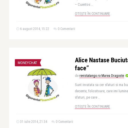
– Cuentos ..
CITEȘTE ÎN CONTINUARE
6 august 2014, 15:22
0 Comentarii
Alice Nastase Buciuta 
MONEYCHAT
face”
de
revistatango.ro Marea Dragoste
Sunt invatata sa cer sfaturi si ma b
decente, folositoare, care imi lumin
sfaturi, pe care ..
CITEȘTE ÎN CONTINUARE
31 iulie 2014, 21:34
0 Comentarii