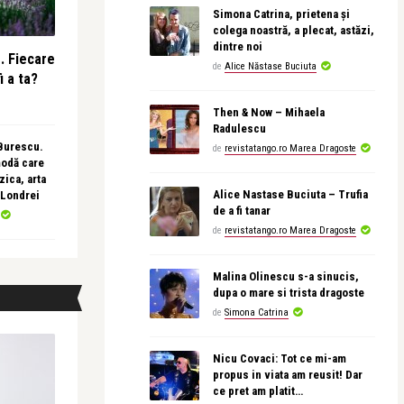
Simona Catrina, prietena și
colega noastră, a plecat, astăzi,
dintre noi
e. Fiecare
de
Alice Năstase Buciuta
i a ta?
Then & Now – Mihaela
Radulescu
 Burescu.
de
revistatango.ro Marea Dragoste
modă care
ica, arta
Alice Nastase Buciuta – Trufia
 Londrei
de a fi tanar
de
revistatango.ro Marea Dragoste
Malina Olinescu s-a sinucis,
dupa o mare si trista dragoste
de
Simona Catrina
Nicu Covaci: Tot ce mi-am
propus in viata am reusit! Dar
ce pret am platit…