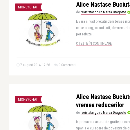
Alice Nastase Buciut
MONEYCHAT
de
revistatango.ro Marea Dragoste
E vara si vad pretutindeni terase int
ca se plang, ca noi toti, de vremuril
pot refuza ..
CITEȘTE ÎN CONTINUARE
7 august 2014, 17:26
0 Comentarii
Alice Nastase Buciut
MONEYCHAT
vremea reducerilor
de
revistatango.ro Marea Dragoste
In primavara anului de gratie pe care
Spania o culegere de povestiri de d