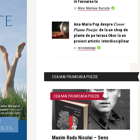
în favoarea ta
de
Alice Năstase Buciuta
Ana-Maria Pop despre 𝐶𝑜𝑣𝑜𝑟
𝑃𝑙𝑎𝑛𝑡𝑒 𝑃𝑜𝑒𝑧𝑖𝑒: de la un shop de
plante de pe terasa Obor la un
proiect artistic interdisciplinar
de
revistatango
CEA MAI FRUMOASA POEZIE
CEA MAI FRUMOASA POEZIE
Maxim Radu Niculai – Sens