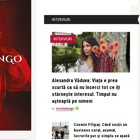
INTERVIURI
INTERVIURI
Alexandra Văduva: Viața e prea
scurtă ca să nu încerci tot ce îți
stârnește interesul. Timpul nu
așteaptă pe nimeni
de
revistatango
Cosmin Filipaș: Când susții un
business curat, asumat,
lucrurile pur și simplu se așază