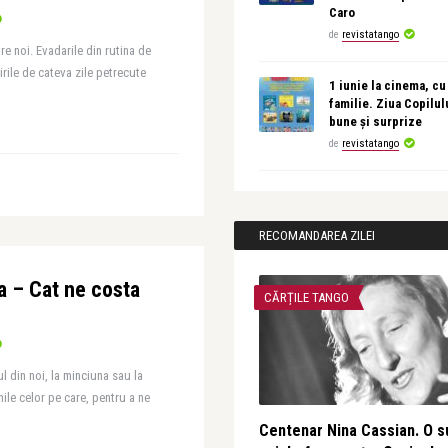
Caro
de
revistatango
tre noi. Evadarile din rutina de
tirile de cateva zile petrecute
1 iunie la cinema, cu
familie. Ziua Copilul
bune și surprize
de
revistatango
RECOMANDAREA ZILEI
a – Cat ne costa
CĂRȚILE TANGO
l din noi, la minciuna sau la
ile celor pe care, pentru a ne
Centenar Nina Cassian. O s