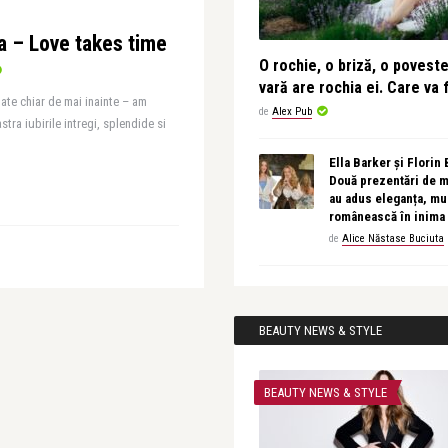
a – Love takes time
O rochie, o briză, o povest
vară are rochia ei. Care va f
ate chiar de mai inainte – am
de
Alex Pub
tra iubirile intregi, splendide si
Ella Barker și Florin
Două prezentări de 
au adus eleganța, muz
românească în inima
de
Alice Năstase Buciuta
BEAUTY NEWS & STYLE
BEAUTY NEWS & STYLE