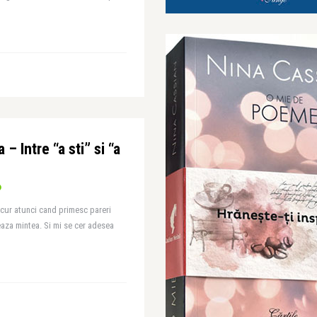
– Intre “a sti” si “a
ucur atunci cand primesc pareri
eaza mintea. Si mi se cer adesea