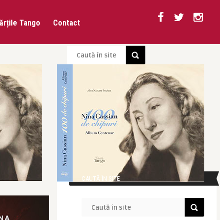
ărțile Tango
Contact
CAUTĂ ÎN SITE