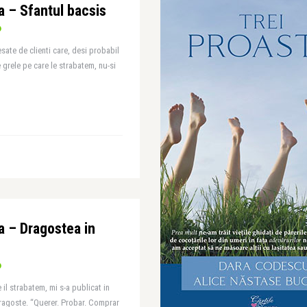
a – Sfantul bacsis
esate de clienti care, desi probabil
e grele pe care le strabatem, nu-si
a – Dragostea in
 il strabatem, mi s-a publicat in
ragoste. “Querer. Probar. Comprar