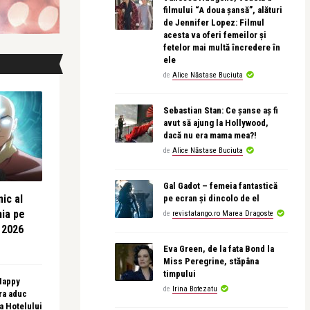
filmului “A doua șansă”, alături
de Jennifer Lopez: Filmul
acesta va oferi femeilor și
fetelor mai multă încredere în
ele
de
Alice Năstase Buciuta
Sebastian Stan: Ce șanse aș fi
avut să ajung la Hollywood,
dacă nu era mama mea?!
de
Alice Năstase Buciuta
Gal Gadot – femeia fantastică
ic al
pe ecran și dincolo de el
nia pe
de
revistatango.ro Marea Dragoste
 2026
Eva Green, de la fata Bond la
Miss Peregrine, stăpâna
timpului
 Happy
de
Irina Botezatu
ra aduc
sa Hotelului