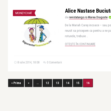
Alice Nastase Buciut
MONEYCHAT
de
revistatango.ro Marea Dragoste
De la Mariah Carey incoace – sau po
reusit sa pricepem ca pentru a ne pas
rotunde, trebuie ..
CITEȘTE ÎN CONTINUARE
8 iulie 2014, 18:08
0 Comentarii
« Prima
«
...
12
13
14
15
16