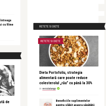
 întreaga
ui cu filme
RETETE SI DIETE
RETETE SI DIETE
Dieta Portofoliu, strategia
alimentară care poate reduce
colesterolul „rău” cu până la 30%
de
revistatango
Beneficiile suplimentelor
ută de
pentru slăbit asupra sănătății