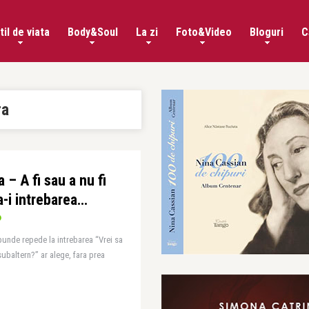
til de viata
Body&Soul
La zi
Foto&Video
Bloguri
C
ra
 – A fi sau a nu fi
-i intrebarea…
spunde repede la intrebarea “Vrei sa
 subaltern?” ar alege, fara prea