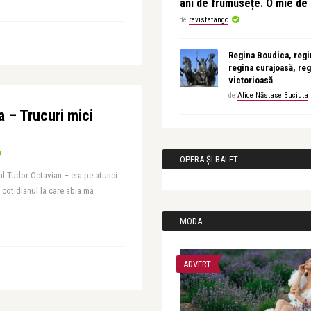
ani de frumusețe. O mie d
de
revistatango
Regina Boudica, regin
regina curajoasă, reg
victorioasă
de
Alice Năstase Buciuta
a – Trucuri mici
OPERA ȘI BALET
ul Tudor Octavian – era pe atunci
in cotidianul la care abia ma
MODA
ADVERT