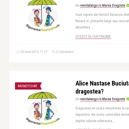
de
revistatango.ro Marea Dragoste
Sunt repere ale fericirii fiecaruia din
fiecare zi, plecarile lungi sau razvra
altundeva ..
CITEȘTE ÎN CONTINUARE
24 iulie 2014, 11:37
0 Comentarii
Alice Nastase Buciut
MONEYCHAT
dragostea?
de
revistatango.ro Marea Dragoste
Dragostea ne costa renuntarea la rau
neputinta. Ne costa cateodata lacrim
implini iubirea adevarata, ..