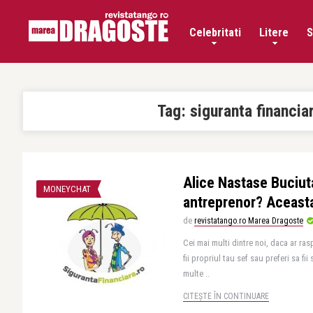
Celebritati
Litere
S
Tag:
siguranta financia
Alice Nastase Buciuta
MONEYCHAT
antreprenor? Aceasta
de
revistatango.ro Marea Dragoste
Cei mai multi dintre noi, daca ar ra
fii propriul tau sef sau preferi sa fii
multe ..
CITEȘTE ÎN CONTINUARE