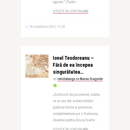
agonie.“ (Tudor ..
CITEȘTE ÎN CONTINUARE
18 octombrie 2013, 12:30
Ionel Teodoreanu –
Fără de ea începea
singurătatea…
de
revistatango.ro Marea Dragoste
„Scriitorul imi povestise, odata,
ca la una din aceste intilniri
publice tinute in provincie,
complimentase pe o frumoasa
doamna pentru bluza foarte ..
CITEȘTE ÎN CONTINUARE