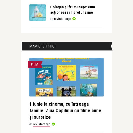
Colagen și frumusețe: cum
acționează în profunzime
de
revistatango
MAMICI SI PITICI
FILM
1 iunie la cinema, cu întreaga
familie. Ziua Copilului cu filme bune
și surprize
de
revistatango