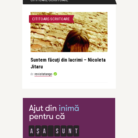
CITITOARE-SCRIITOARE
Suntem făcuţi din lacrimi – Nicoleta
Jitaru
de
revistatango