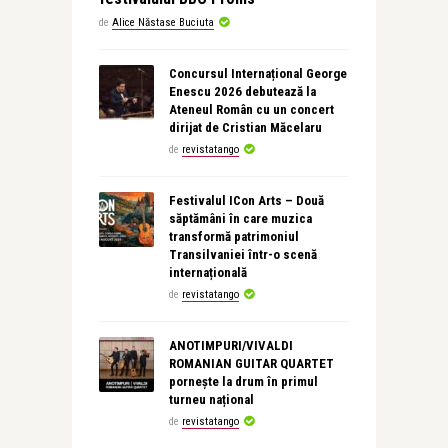
de
Alice Năstase Buciuta
Concursul Internațional George
Enescu 2026 debutează la
Ateneul Român cu un concert
dirijat de Cristian Măcelaru
de
revistatango
Festivalul ICon Arts – Două
săptămâni în care muzica
transformă patrimoniul
Transilvaniei într-o scenă
internațională
de
revistatango
ANOTIMPURI/VIVALDI
ROMANIAN GUITAR QUARTET
pornește la drum în primul
turneu național
de
revistatango