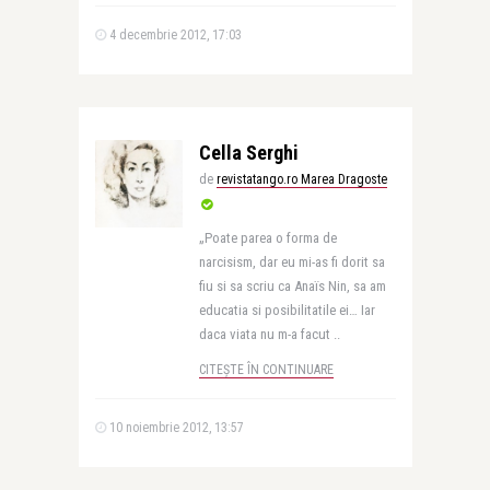
4 decembrie 2012, 17:03
Cella Serghi
de
revistatango.ro Marea Dragoste
„Poate parea o forma de
narcisism, dar eu mi-as fi dorit sa
fiu si sa scriu ca Anaïs Nin, sa am
educatia si posibilitatile ei… Iar
daca viata nu m-a facut ..
CITEȘTE ÎN CONTINUARE
10 noiembrie 2012, 13:57