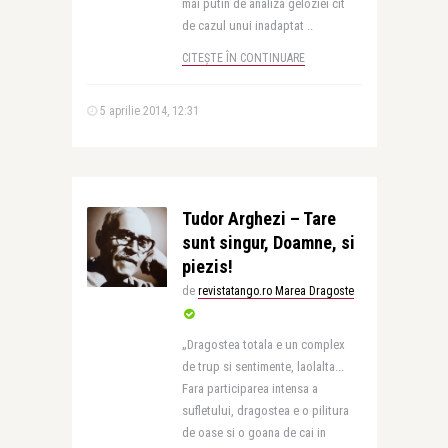
mai putin de analiza geloziei cit
de cazul unui inadaptat ..
CITEȘTE ÎN CONTINUARE
5 aprilie 2014, 12:31
Tudor Arghezi – Tare
sunt singur, Doamne, si
piezis!
de
revistatango.ro Marea Dragoste
„Dragostea totala e un complex
de trup si sentimente, laolalta...
Fara participarea intensa a
sufletului, dragostea e o pilitura
de oase si o goana de cai in