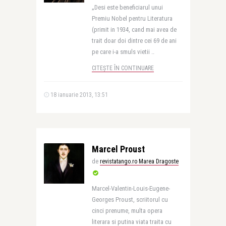
„Desi este beneficiarul unui
Premiu Nobel pentru Literatura
(primit in 1934, cand mai avea de
trait doar doi dintre cei 69 de ani
pe care i-a smuls vietii ..
CITEȘTE ÎN CONTINUARE
18 ianuarie 2013, 13:51
Marcel Proust
de
revistatango.ro Marea Dragoste
Marcel-Valentin-Louis-Eugene-
Georges Proust, scriitorul cu
cinci prenume, multa opera
literara si putina viata traita cu