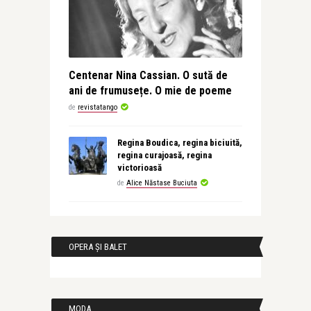
Centenar Nina Cassian. O sută de
ani de frumusețe. O mie de poeme
de
revistatango
Regina Boudica, regina biciuită,
regina curajoasă, regina
victorioasă
de
Alice Năstase Buciuta
OPERA ȘI BALET
MODA