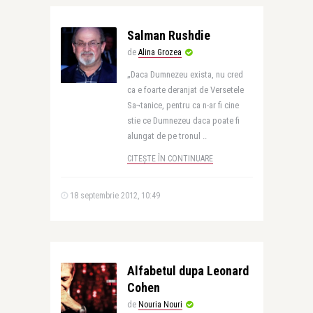
Salman Rushdie
de
Alina Grozea
„Daca Dumnezeu exista, nu cred
ca e foarte deranjat de Versetele
Sa¬tanice, pentru ca n-ar fi cine
stie ce Dumnezeu daca poate fi
alungat de pe tronul ..
CITEȘTE ÎN CONTINUARE
18 septembrie 2012, 10:49
Alfabetul dupa Leonard
Cohen
de
Nouria Nouri