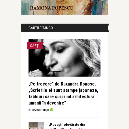
CĂRȚILE TANGO
CĂRȚI
„Pe:trecere” de Ruxandra Donose.
„Scrierile ei sunt stampe japoneze,
tablouri care surprind arhitectura
umană în devenire”
de
revistatango
„Povești adevărate din