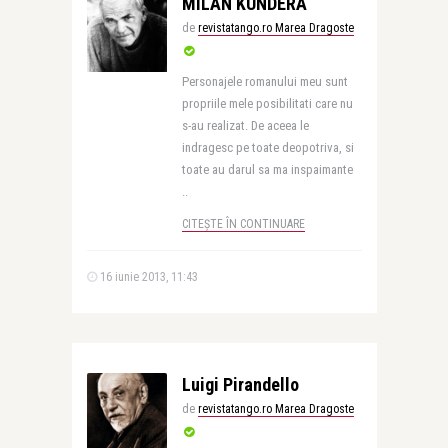
MILAN KUNDERA
de
revistatango.ro Marea Dragoste
Personajele romanului meu sunt
propriile mele posibilitati care nu
s-au realizat. De aceea le
indragesc pe toate deopotriva, si
toate au darul sa ma inspaimante
..
CITEȘTE ÎN CONTINUARE
16 iunie 2013, 11:43
Luigi Pirandello
de
revistatango.ro Marea Dragoste