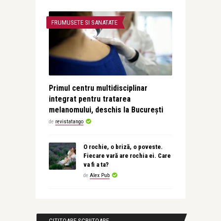
FRUMUSETE SI SANATATE
Primul centru multidisciplinar
integrat pentru tratarea
melanomului, deschis la București
de
revistatango
O rochie, o briză, o poveste.
Fiecare vară are rochia ei. Care
va fi a ta?
de
Alex Pub
CITITOARE-SCRIITOARE