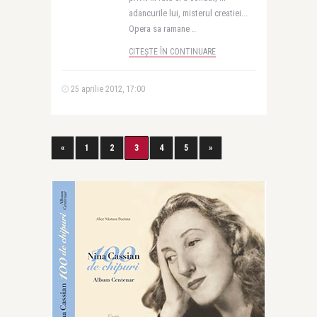
adancurile lui, misterul creatiei...
Opera sa ramane ..
CITEȘTE ÎN CONTINUARE
25 aprilie 2012, 17:00
«
1
2
3
4
5
»