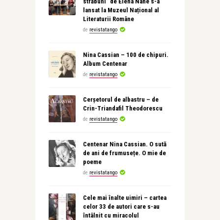
străbuni” de Elena Nane s-a
lansat la Muzeul Național al
Literaturii Române
de
revistatango
Nina Cassian – 100 de chipuri.
Album Centenar
de
revistatango
Cerșetorul de albastru – de
Crin-Triandafil Theodorescu
de
revistatango
Centenar Nina Cassian. O sută
de ani de frumusețe. O mie de
poeme
de
revistatango
Cele mai înalte uimiri – cartea
celor 33 de autori care s-au
întâlnit cu miracolul