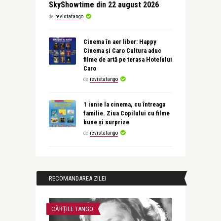
SkyShowtime din 22 august 2026
de
revistatango
Cinema în aer liber: Happy
Cinema și Caro Cultura aduc
filme de artă pe terasa Hotelului
Caro
de
revistatango
1 iunie la cinema, cu întreaga
familie. Ziua Copilului cu filme
bune și surprize
de
revistatango
RECOMANDAREA ZILEI
CĂRȚILE TANGO