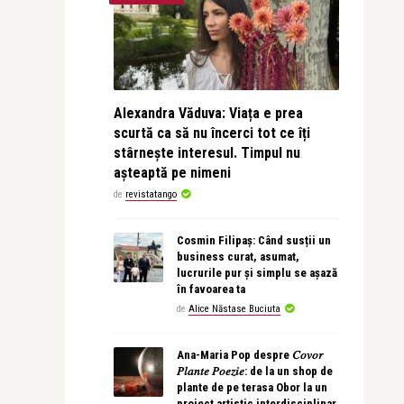
Alexandra Văduva: Viața e prea
scurtă ca să nu încerci tot ce îți
stârnește interesul. Timpul nu
așteaptă pe nimeni
de
revistatango
Cosmin Filipaș: Când susții un
business curat, asumat,
lucrurile pur și simplu se așază
în favoarea ta
de
Alice Năstase Buciuta
Ana-Maria Pop despre 𝐶𝑜𝑣𝑜𝑟
𝑃𝑙𝑎𝑛𝑡𝑒 𝑃𝑜𝑒𝑧𝑖𝑒: de la un shop de
plante de pe terasa Obor la un
proiect artistic interdisciplinar