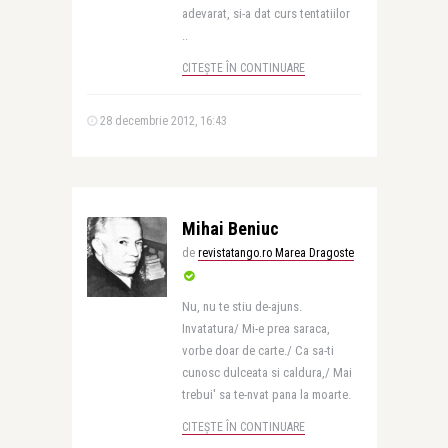
adevarat, si-a dat curs tentatiilor
..
CITEȘTE ÎN CONTINUARE
28 decembrie 2012, 16:43
Mihai Beniuc
de
revistatango.ro Marea Dragoste
Nu, nu te stiu de-ajuns.
Invatatura/ Mi-e prea saraca,
vorbe doar de carte./ Ca sa-ti
cunosc dulceata si caldura,/ Mai
trebui' sa te-nvat pana la moarte.
CITEȘTE ÎN CONTINUARE