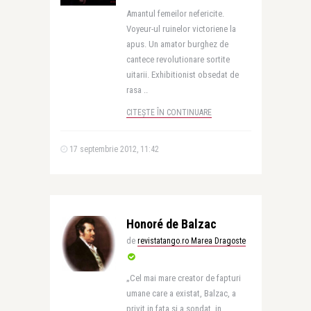
Amantul femeilor nefericite.
Voyeur-ul ruinelor victoriene la
apus. Un amator burghez de
cantece revolutionare sortite
uitarii. Exhibitionist obsedat de
rasa ..
CITEȘTE ÎN CONTINUARE
17 septembrie 2012, 11:42
Honoré de Balzac
de
revistatango.ro Marea Dragoste
„Cel mai mare creator de fapturi
umane care a existat, Balzac, a
privit in fata si a sondat, in