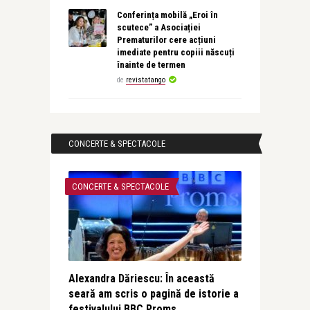
Conferința mobilă „Eroi în
scutece” a Asociației
Prematurilor cere acțiuni
imediate pentru copiii născuți
înainte de termen
de
revistatango
CONCERTE & SPECTACOLE
CONCERTE & SPECTACOLE
Alexandra Dăriescu: În această
seară am scris o pagină de istorie a
festivalului BBC Proms