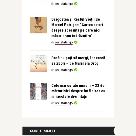
de
revistatango
Dragostea și Restul Vieții de
Marcel Petrișor: “Cartea asta-i
despre speranța pe care nici
măcar n-am îndrăznit-o”
de
revistatango
Dacă nu poţi să mergi, încearcă
să zbori – de Marinela Drop
de
revistatango
Cele mai curate minuni – 33 de
mărturisiri despre întâlnirea cu
miracolele divinității
de
revistatango
MAKE IT SIMPLE