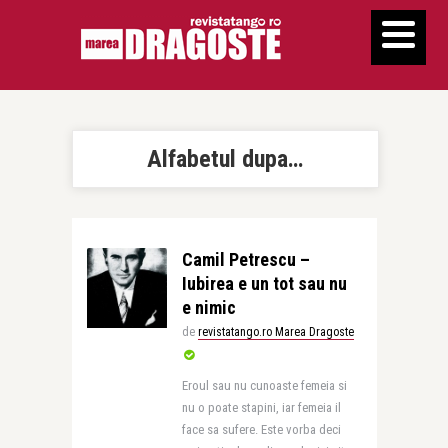
Alfabetul dupa…
Camil Petrescu –
Iubirea e un tot sau nu
e nimic
de
revistatango.ro Marea Dragoste
Eroul sau nu cunoaste femeia si
nu o poate stapini, iar femeia il
face sa sufere. Este vorba deci