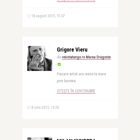
18 august 2013, 15:07
Grigore Vieru
de
revistatango.ro Marea Dragoste
Fiecare artist are iesire la mare
prin lacrima.
CITEȘTE ÎN CONTINUARE
8 iulie 2013, 14:26