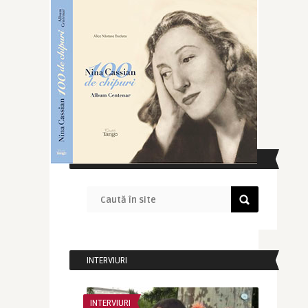
CAUTĂ ÎN SITE
INTERVIURI
INTERVIURI