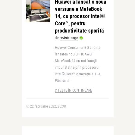
Huawei a lansat o nouă
versiune a MateBook
14, cu procesor Intel®
Core™, pentru
productivitate sporită
de
revistatango
Huawei Consumer BG anunță
lansarea noului HUAWEI
MateBook 14 cu noi funcții
îmbunătățite prin procesorul
Intel® Core™ generația a 11-a.
Păstrând ..
CITEȘTE ÎN CONTINUARE
22 februarie 2022, 20:38