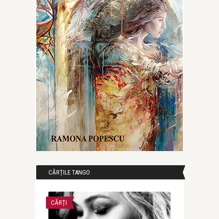
CĂRȚILE TANGO
CĂRȚI