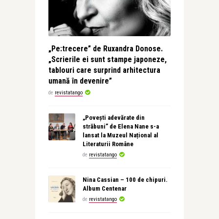
„Pe:trecere” de Ruxandra Donose.
„Scrierile ei sunt stampe japoneze,
tablouri care surprind arhitectura
umană în devenire”
de
revistatango
„Povești adevărate din
străbuni” de Elena Nane s-a
lansat la Muzeul Național al
Literaturii Române
de
revistatango
Nina Cassian – 100 de chipuri.
Album Centenar
de
revistatango