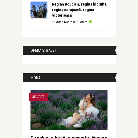
Regina Boudica, regina biciuită,
regina curajoasă, regina
victorioasă
de
Alice Năstase Buciuta
OPERA ȘI BALET
MODA
ADVERT
O rochie, o briză, o poveste. Fiecare