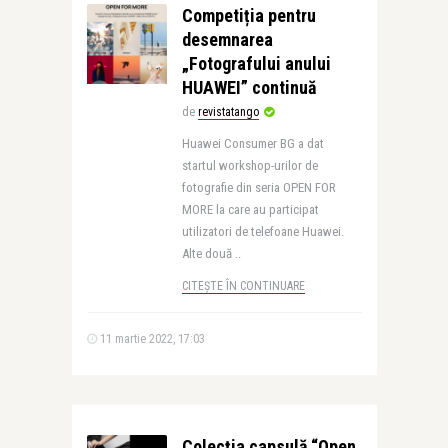
Competiția pentru
desemnarea
„Fotografului anului
HUAWEI” continuă
de
revistatango
Huawei Consumer BG a dat
startul workshop-urilor de
fotografie din seria OPEN FOR
MORE la care au participat
utilizatori de telefoane Huawei.
Alte două ..
CITEȘTE ÎN CONTINUARE
11 martie 2022, 17:03
Colecția capsulă “Open