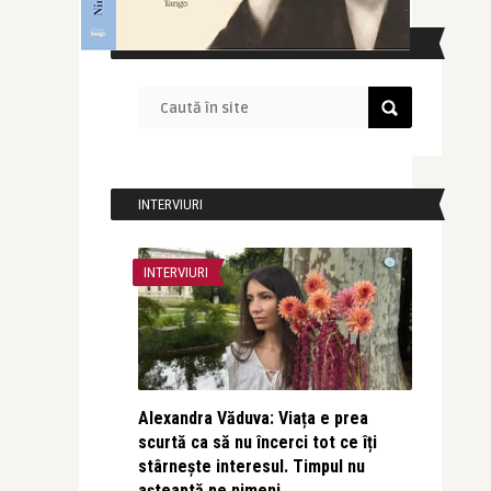
CAUTĂ ÎN SITE
INTERVIURI
INTERVIURI
Alexandra Văduva: Viața e prea
scurtă ca să nu încerci tot ce îți
stârnește interesul. Timpul nu
așteaptă pe nimeni