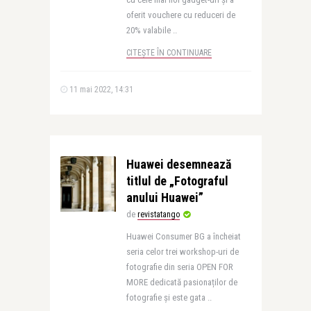
oferit vouchere cu reduceri de
20% valabile ..
CITEȘTE ÎN CONTINUARE
11 mai 2022, 14:31
Huawei desemnează
titlul de „Fotograful
anului Huawei”
de
revistatango
Huawei Consumer BG a încheiat
seria celor trei workshop-uri de
fotografie din seria OPEN FOR
MORE dedicată pasionaților de
fotografie și este gata ..