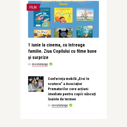
FILM
1 iunie la cinema, cu întreaga
familie. Ziua Copilului cu filme bune
și surprize
de
revistatango
Conferința mobilă „Eroi în
scutece” a Asociației
Prematurilor cere acțiuni
imediate pentru copiii născuți
înainte de termen
de
revistatango