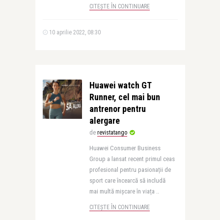
CITEȘTE ÎN CONTINUARE
10 aprilie 2022, 08:30
Huawei watch GT
Runner, cel mai bun
antrenor pentru
alergare
de
revistatango
Huawei Consumer Business
Group a lansat recent primul ceas
profesional pentru pasionații de
sport care încearcă să includă
mai multă mișcare în viața ..
CITEȘTE ÎN CONTINUARE