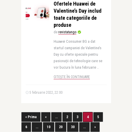
Ofertele Huawei de
Valentine’s Day includ
toate categoriile de
produse
de
revistatango
Huawei Consumer BG a dat
startul campaniei de Valentine’s
Day cu oferte speciale pentru
pasionații de tehnologie care se
vor bucura în luna februarie ..
CITEȘTE ÎN CONTINUARE
5 februarie 2022, 22:00
« Prima
«
...
2
3
4
5
6
...
10
20
30
...
»