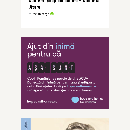
Suntem făcuţi din lacrimi – Nicoleta
Jitaru
de
revistatango