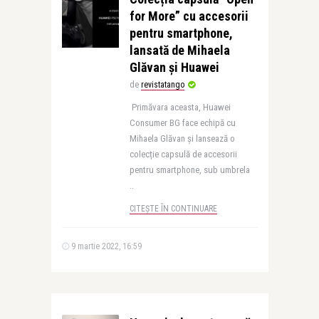
for More” cu accesorii
pentru smartphone,
lansată de Mihaela
Glăvan și Huawei
de
revistatango
Primăvara aceasta, Huawei
Consumer BG face echipă cu
Mihaela Glăvan și lansează o
colecție capsulă de accesorii
pentru smartphone, sub umbrela
..
CITEȘTE ÎN CONTINUARE
9 martie 2022, 16:59