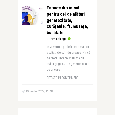
Farmec din inimă
pentru cei de alături –
generozitate,
curățenie, frumusețe,
bunătate
de
revistatango
În vremurile grele în care suntem
asaltați de știri dureroase, vin să
ne reechilibreze speranța din
suflet și gesturile generoase ale
celor care ..
CITEȘTE ÎN CONTINUARE
19 martie 2022, 11:48