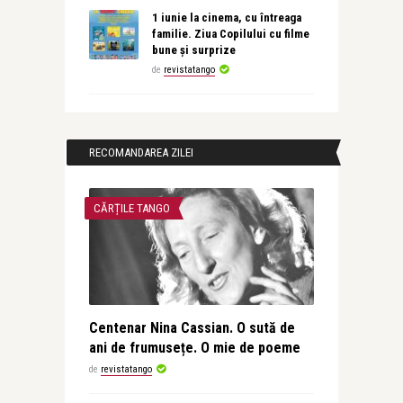
1 iunie la cinema, cu întreaga
familie. Ziua Copilului cu filme
bune și surprize
de
revistatango
RECOMANDAREA ZILEI
CĂRȚILE TANGO
Centenar Nina Cassian. O sută de
ani de frumusețe. O mie de poeme
de
revistatango