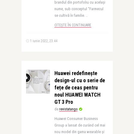
brandul din portofoliu cu același
nume, sub conceptul “Farmecul
se cultivă în familie. ..
CITEȘTE ÎN CONTINUARE
1 iunie 2022, 23:44
Huawei redefinește
design-ul cu o serie de
fețe de ceas pentru
noul HUAWEI WATCH
GT 3 Pro
de
revistatango
Huawei Consumer Business
Group a lansat de curând cel mai
nou model din gama wearable și