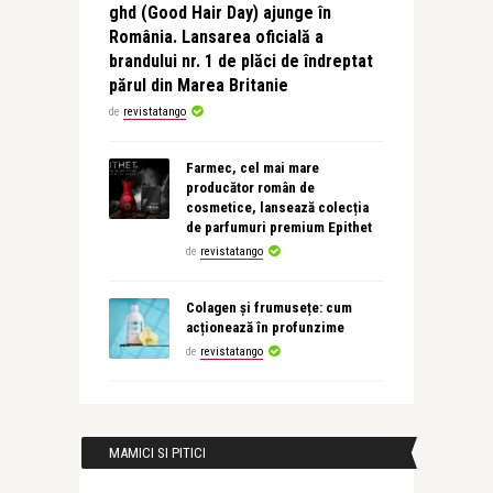
ghd (Good Hair Day) ajunge în
România. Lansarea oficială a
brandului nr. 1 de plăci de îndreptat
părul din Marea Britanie
de
revistatango
Farmec, cel mai mare
producător român de
cosmetice, lansează colecția
de parfumuri premium Epithet
de
revistatango
Colagen și frumusețe: cum
acționează în profunzime
de
revistatango
MAMICI SI PITICI