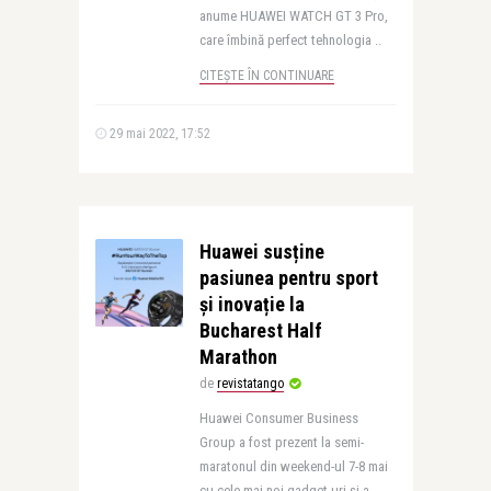
anume HUAWEI WATCH GT 3 Pro,
care îmbină perfect tehnologia ..
CITEȘTE ÎN CONTINUARE
29 mai 2022, 17:52
Huawei susține
pasiunea pentru sport
și inovație la
Bucharest Half
Marathon
de
revistatango
Huawei Consumer Business
Group a fost prezent la semi-
maratonul din weekend-ul 7-8 mai
cu cele mai noi gadget-uri și a