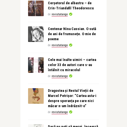
Cerșetorul de albastru – de
Crin-Triandafil Theodorescu
de
revistatango
Centenar Nina Cassian. O sută
de ani de frumusețe. O mie de
poeme
de
revistatango
Cele mai înalte uimiri – cartea
celor 33 de autori care s-au
întâlnit cu miracolul
de
revistatango
Dragostea și Restul Vieții de
Marcel Petrișor: “Cartea asta-i
despre speranța pe care nici
măcar n-am îndrăznit-o”
de
revistatango
Dacă nu poţi să mergi, încearcă