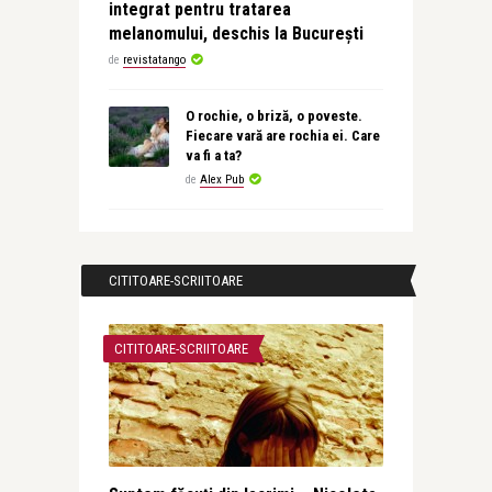
integrat pentru tratarea
melanomului, deschis la București
de
revistatango
O rochie, o briză, o poveste.
Fiecare vară are rochia ei. Care
va fi a ta?
de
Alex Pub
CITITOARE-SCRIITOARE
CITITOARE-SCRIITOARE