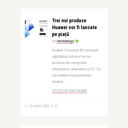
Trei noi produse
Huawei vor fi lansate
pe piață
de
revistatango
Huawei Consumer BG lansează
săptămâna viitoare trei noi
produse din categoriile
smartphone, wearables și PC. Ca
toți membrii ecosistemului
Huawei, ..
CITEȘTE ÎN CONTINUARE
19 martie 2022, 11:51