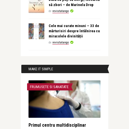
să zbori – de Marinela Drop
de
revistatango
Cele mai curate minuni – 33 de
mărturisiri despre întâlnirea cu
miracolele divinității
de
revistatango
MAKE IT SIMPLE
FRUMUSETE SI SANATATE
Primul centru multidisciplinar