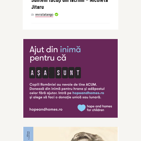
Suntem făcuţi din lacrimi – Nicoleta
Jitaru
de
revistatango