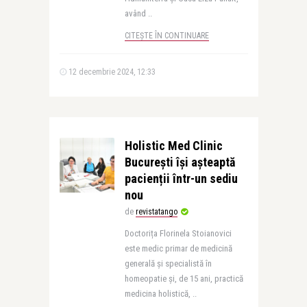
având ..
CITEȘTE ÎN CONTINUARE
12 decembrie 2024, 12:33
Holistic Med Clinic
București își așteaptă
pacienții într-un sediu
nou
de
revistatango
Doctorița Florinela Stoianovici
este medic primar de medicină
generală și specialistă în
homeopatie și, de 15 ani, practică
medicina holistică, ..