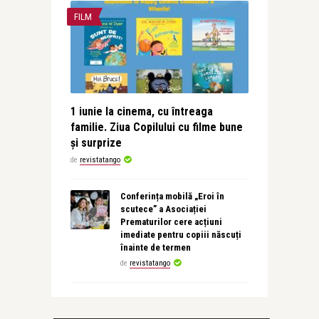
FILM
1 iunie la cinema, cu întreaga
familie. Ziua Copilului cu filme bune
și surprize
de
revistatango
Conferința mobilă „Eroi în
scutece” a Asociației
Prematurilor cere acțiuni
imediate pentru copiii născuți
înainte de termen
de
revistatango