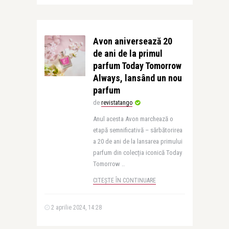
Avon aniversează 20
de ani de la primul
parfum Today Tomorrow
Always, lansând un nou
parfum
de
revistatango
Anul acesta Avon marchează o
etapă semnificativă – sărbătorirea
a 20 de ani de la lansarea primului
parfum din colecția iconică Today
Tomorrow ..
CITEȘTE ÎN CONTINUARE
2 aprilie 2024, 14:28