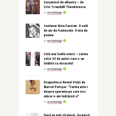
Cerșetorul de albastru – de
Crin-Triandafil Theodorescu
de
revistatango
Centenar Nina Cassian. O sută
de ani de frumusețe. O mie de
poeme
de
revistatango
Cele mai înalte uimiri – cartea
celor 33 de autori care s-au
întâlnit cu miracolul
de
revistatango
Dragostea și Restul Vieții de
Marcel Petrișor: “Cartea asta-i
despre speranța pe care nici
măcar n-am îndrăznit-o”
de
revistatango
Dacă nu poţi să mergi, încearcă