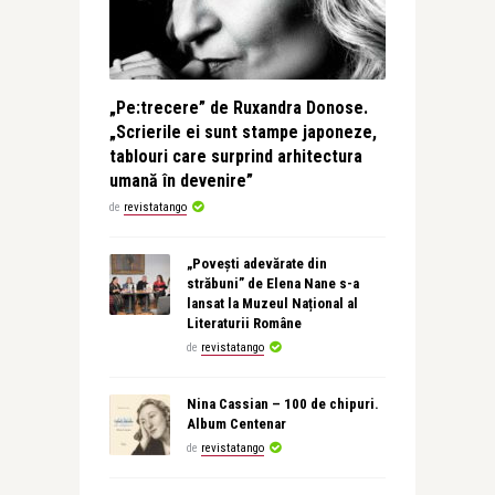
„Pe:trecere” de Ruxandra Donose.
„Scrierile ei sunt stampe japoneze,
tablouri care surprind arhitectura
umană în devenire”
de
revistatango
„Povești adevărate din
străbuni” de Elena Nane s-a
lansat la Muzeul Național al
Literaturii Române
de
revistatango
Nina Cassian – 100 de chipuri.
Album Centenar
de
revistatango