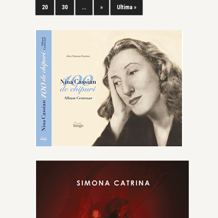
20
30
...
»
Ultima »