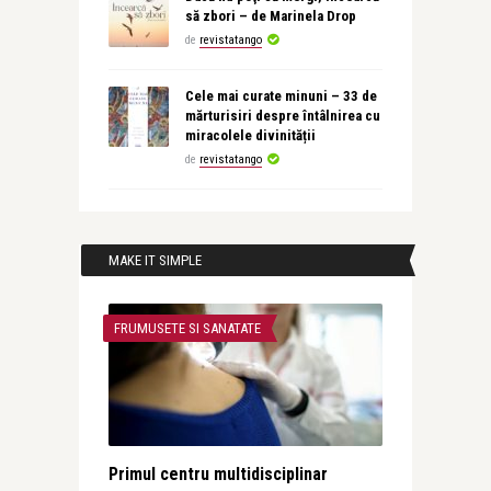
să zbori – de Marinela Drop
de
revistatango
Cele mai curate minuni – 33 de
mărturisiri despre întâlnirea cu
miracolele divinității
de
revistatango
MAKE IT SIMPLE
FRUMUSETE SI SANATATE
Primul centru multidisciplinar