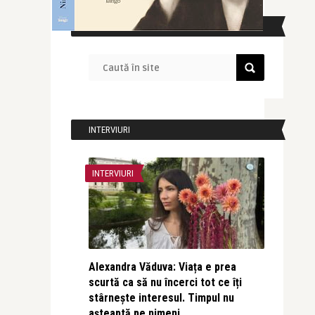
CAUTĂ ÎN SITE
INTERVIURI
INTERVIURI
Alexandra Văduva: Viața e prea
scurtă ca să nu încerci tot ce îți
stârnește interesul. Timpul nu
așteaptă pe nimeni