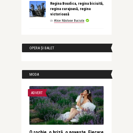
Regina Boudica, regina biciuită,
regina curajoasă, regina
victorioasă
de
Alice Năstase Buciuta
OPERA ȘI BALET
MODA
ADVERT
O rochie, o briză, o poveste. Fiecare