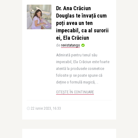
Dr. Ana Crăciun
Douglas te învață cum
poți avea un ten
impecabil, ca al surorii
ei, Ela Crăciun
de
revistatango
Admirată pentru tenul său
impecabil, Ela Crăciun este foarte
atentă la produsele cosmetice
folosite și se poate spune că
deține o formulă magică, ..
CITEȘTE ÎN CONTINUARE
22 iunie 2023, 16:33