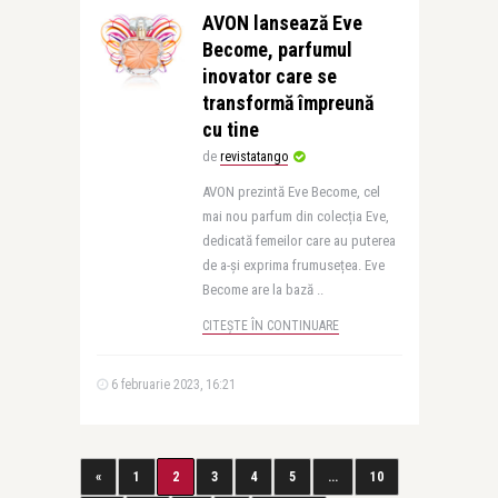
AVON lansează Eve
Become, parfumul
inovator care se
transformă împreună
cu tine
de
revistatango
AVON prezintă Eve Become, cel
mai nou parfum din colecția Eve,
dedicată femeilor care au puterea
de a-și exprima frumusețea. Eve
Become are la bază ..
CITEȘTE ÎN CONTINUARE
6 februarie 2023, 16:21
«
1
2
3
4
5
...
10