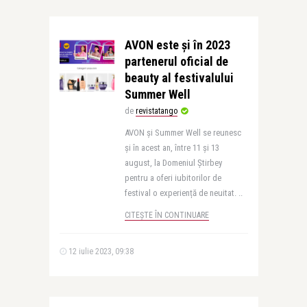
AVON este și în 2023
partenerul oficial de
beauty al festivalului
Summer Well
de
revistatango
AVON și Summer Well se reunesc
și în acest an, între 11 și 13
august, la Domeniul Știrbey
pentru a oferi iubitorilor de
festival o experiență de neuitat. ..
CITEȘTE ÎN CONTINUARE
12 iulie 2023, 09:38