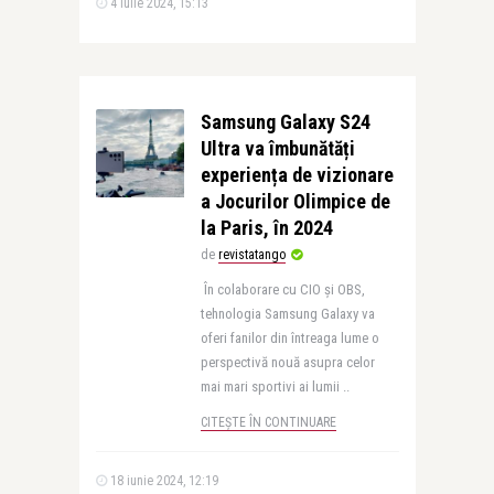
4 iulie 2024, 15:13
Samsung Galaxy S24
Ultra va îmbunătăți
experiența de vizionare
a Jocurilor Olimpice de
la Paris, în 2024
de
revistatango
În colaborare cu CIO și OBS,
tehnologia Samsung Galaxy va
oferi fanilor din întreaga lume o
perspectivă nouă asupra celor
mai mari sportivi ai lumii ..
CITEȘTE ÎN CONTINUARE
18 iunie 2024, 12:19