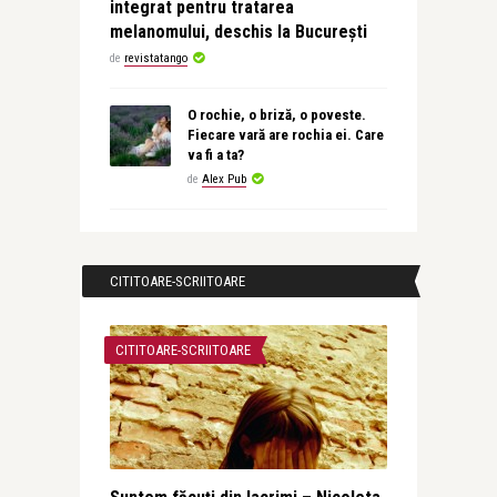
integrat pentru tratarea
melanomului, deschis la București
de
revistatango
O rochie, o briză, o poveste.
Fiecare vară are rochia ei. Care
va fi a ta?
de
Alex Pub
CITITOARE-SCRIITOARE
CITITOARE-SCRIITOARE