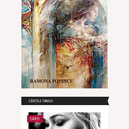
CĂRȚILE TANGO
CĂRȚI