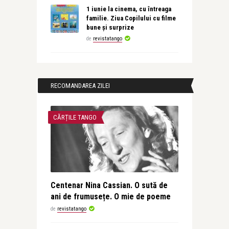
1 iunie la cinema, cu întreaga
familie. Ziua Copilului cu filme
bune și surprize
de
revistatango
RECOMANDAREA ZILEI
CĂRȚILE TANGO
Centenar Nina Cassian. O sută de
ani de frumusețe. O mie de poeme
de
revistatango