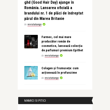
ghd (Good Hair Day) ajunge în
România. Lansarea oficială a
brandului nr. 1 de plăci de îndreptat
părul din Marea Britanie
de
revistatango
Farmec, cel mai mare
producător român de
cosmetice, lansează colecția
de parfumuri premium Epithet
de
revistatango
Colagen și frumusețe: cum
acționează în profunzime
de
revistatango
MAMICI SI PITICI