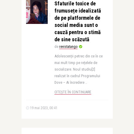
Sfaturile toxice de
frumusețe idealizată
de pe platformele de
social media sunt o
cauză pentru o stimă
de sine scăzută
de
revistatango
Adolescenții petrec din ce în ce
mai mult timp pe rețelele de
socializare. Noul studiu[2]
realizat în cadrul Programului
Dove – Ai încredere ..
CITEȘTE ÎN CONTINUARE
19 mai 2023, 00:41