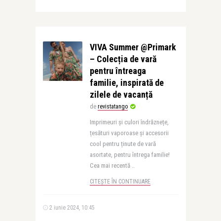
VIVA Summer @Primark
– Colecția de vară
pentru întreaga
familie, inspirată de
zilele de vacanță
de
revistatango
Imprimeuri și culori îndrăznețe,
țesături vaporoase și accesorii
cool pentru ținute de vară
asortate, pentru întrega familie!
Cea mai recentă ..
CITEȘTE ÎN CONTINUARE
2 iunie 2024, 10:45