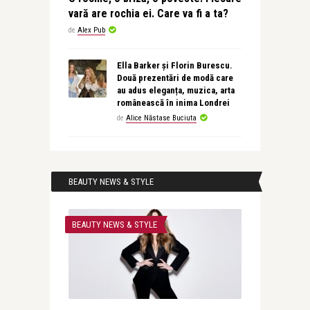
vară are rochia ei. Care va fi a ta?
de
Alex Pub
Ella Barker și Florin Burescu.
Două prezentări de modă care
au adus eleganța, muzica, arta
românească în inima Londrei
de
Alice Năstase Buciuta
BEAUTY NEWS & STYLE
BEAUTY NEWS & STYLE