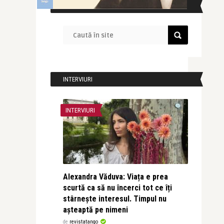
CAUTĂ ÎN SITE
INTERVIURI
INTERVIURI
Alexandra Văduva: Viața e prea
scurtă ca să nu încerci tot ce îți
stârnește interesul. Timpul nu
așteaptă pe nimeni
de
revistatango