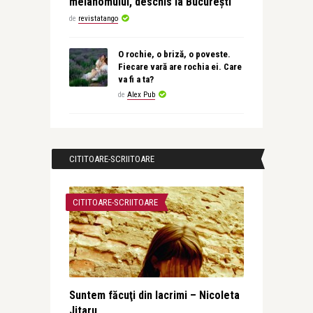
melanomului, deschis la București
de
revistatango
O rochie, o briză, o poveste.
Fiecare vară are rochia ei. Care
va fi a ta?
de
Alex Pub
CITITOARE-SCRIITOARE
CITITOARE-SCRIITOARE
Suntem făcuţi din lacrimi – Nicoleta
Jitaru