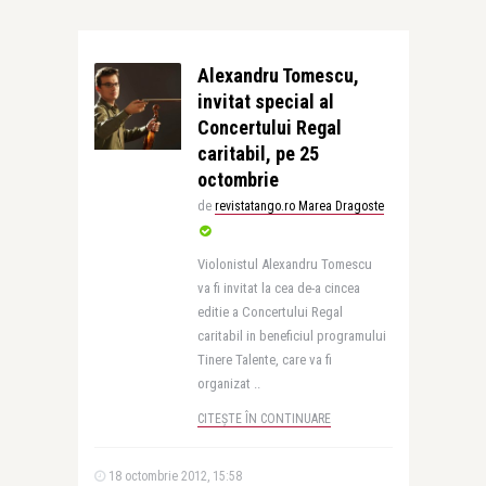
Alexandru Tomescu,
invitat special al
Concertului Regal
caritabil, pe 25
octombrie
de
revistatango.ro Marea Dragoste
Violonistul Alexandru Tomescu
va fi invitat la cea de-a cincea
editie a Concertului Regal
caritabil in beneficiul programului
Tinere Talente, care va fi
organizat ..
CITEȘTE ÎN CONTINUARE
18 octombrie 2012, 15:58