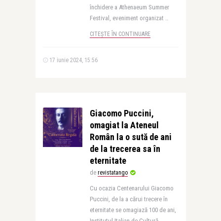
închidere a Athenaeum Summer
Festival, eveniment organizat ..
CITEȘTE ÎN CONTINUARE
17 iunie 2024, 15:56
Giacomo Puccini,
omagiat la Ateneul
Român la o sută de ani
de la trecerea sa în
eternitate
de
revistatango
Cu ocazia Centenarului Giacomo
Puccini, de la a cărui trecere în
eternitate se omagiază 100 de ani,
Institutul Italian de Cultură,