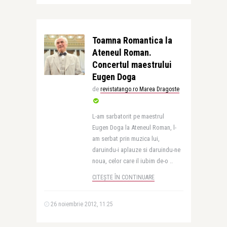
Toamna Romantica la
Ateneul Roman.
Concertul maestrului
Eugen Doga
de
revistatango.ro Marea Dragoste
L-am sarbatorit pe maestrul
Eugen Doga la Ateneul Roman, l-
am serbat prin muzica lui,
daruindu-i aplauze si daruindu-ne
noua, celor care il iubim de-o ..
CITEȘTE ÎN CONTINUARE
26 noiembrie 2012, 11:25