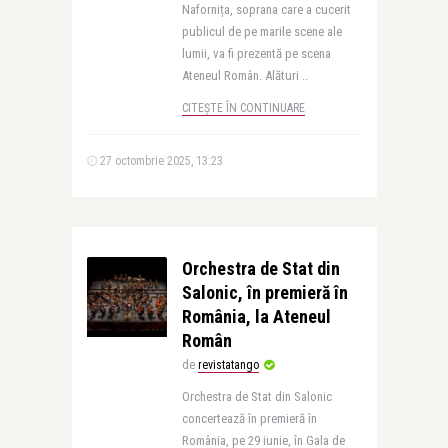
Nafornița, soprana care a cucerit
publicul de pe marile scene ale
lumii, va fi prezentă pe scena
Ateneul Român. Alături ..
CITEȘTE ÎN CONTINUARE
27 octombrie 2025, 13:23
Orchestra de Stat din
Salonic, în premieră în
România, la Ateneul
Român
de
revistatango
Orchestra de Stat din Salonic
concertează în premieră în
România, pe 29 iunie, în Gala de