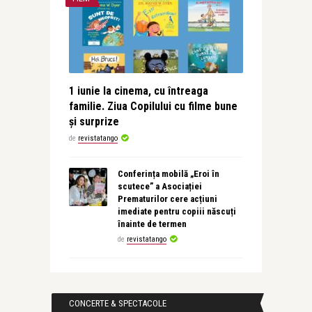
1 iunie la cinema, cu întreaga
familie. Ziua Copilului cu filme bune
și surprize
de
revistatango
Conferința mobilă „Eroi în
scutece” a Asociației
Prematurilor cere acțiuni
imediate pentru copiii născuți
înainte de termen
de
revistatango
CONCERTE & SPECTACOLE