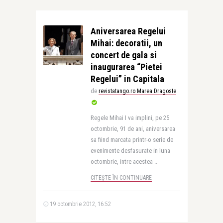
Aniversarea Regelui
Mihai: decoratii, un
concert de gala si
inaugurarea “Pietei
Regelui” in Capitala
de
revistatango.ro Marea Dragoste
Regele Mihai I va implini, pe 25
octombrie, 91 de ani, aniversarea
sa fiind marcata printr-o serie de
evenimente desfasurate in luna
octombrie, intre acestea ..
CITEȘTE ÎN CONTINUARE
19 octombrie 2012, 16:52