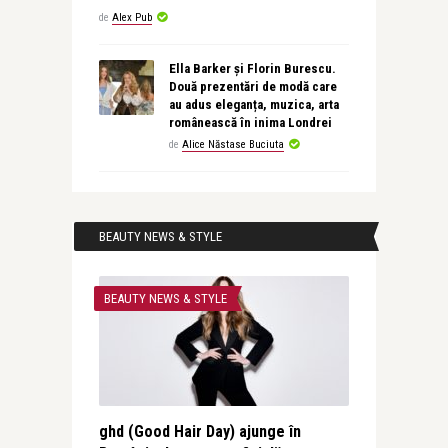
de
Alex Pub
Ella Barker și Florin Burescu.
Două prezentări de modă care
au adus eleganța, muzica, arta
românească în inima Londrei
de
Alice Năstase Buciuta
BEAUTY NEWS & STYLE
BEAUTY NEWS & STYLE
ghd (Good Hair Day) ajunge în