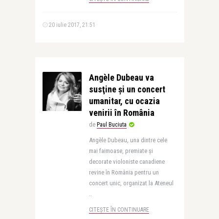
20 iulie 2017, 21:51
Angèle Dubeau va
susţine şi un concert
umanitar, cu ocazia
venirii în România
de
Paul Buciuta
Angèle Dubeau, una dintre cele
mai faimoase, premiate şi
decorate violoniste canadiene
revine în România pentru un
concert unic, organizat la Ateneul
..
CITEȘTE ÎN CONTINUARE