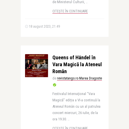
de Ministerul Culturii, ..
CITEȘTE ÎN CONTINUARE
18 august 2023, 21:49
Queens of Händel în
Vara Magică la Ateneul
Român
de
revistatango.ro Marea Dragoste
Festivalul Internaţional “Vara
Magică” ediția a VI-a continuă la
Ateneul Român cu un al patrulea
concert miercuri, 26 iulie, de la
ora 19.30. ..
CITEȘTE ÎN CONTINUARE