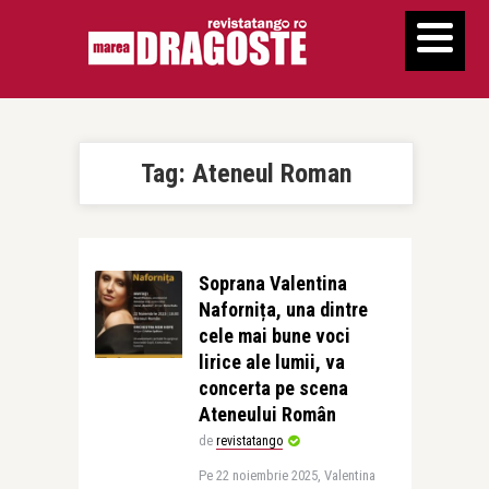
Tag:
Ateneul Roman
Soprana Valentina
Nafornița, una dintre
cele mai bune voci
lirice ale lumii, va
concerta pe scena
Ateneului Român
de
revistatango
Pe 22 noiembrie 2025, Valentina