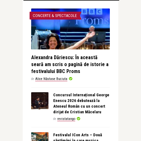
CONCERTE & SPECTACOLE
Alexandra Dăriescu: În această
seară am scris o pagină de istorie a
festivalului BBC Proms
de
Alice Năstase Buciuta
Concursul Internațional George
Enescu 2026 debutează la
Ateneul Român cu un concert
dirijat de Cristian Măcelaru
de
revistatango
Festivalul ICon Arts – Două
săptămâni în care muzica