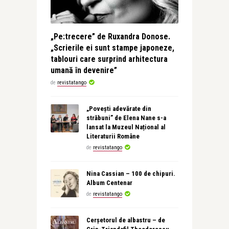
„Pe:trecere” de Ruxandra Donose.
„Scrierile ei sunt stampe japoneze,
tablouri care surprind arhitectura
umană în devenire”
de
revistatango
„Povești adevărate din
străbuni” de Elena Nane s-a
lansat la Muzeul Național al
Literaturii Române
de
revistatango
Nina Cassian – 100 de chipuri.
Album Centenar
de
revistatango
Cerșetorul de albastru – de