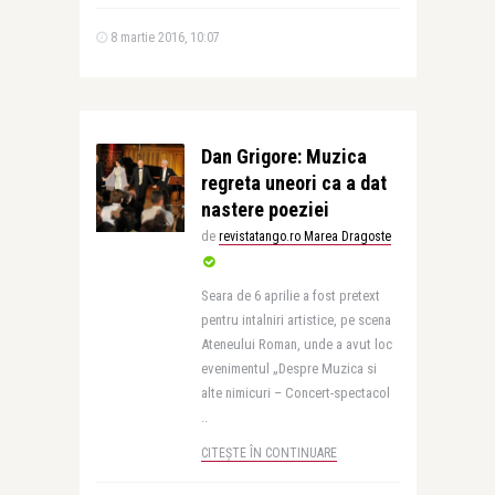
8 martie 2016, 10:07
Dan Grigore: Muzica
regreta uneori ca a dat
nastere poeziei
de
revistatango.ro Marea Dragoste
Seara de 6 aprilie a fost pretext
pentru intalniri artistice, pe scena
Ateneului Roman, unde a avut loc
evenimentul „Despre Muzica si
alte nimicuri – Concert-spectacol
..
CITEȘTE ÎN CONTINUARE