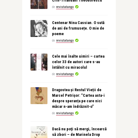
Crin-Triandafil Theodorescu
de
revistatango
Centenar Nina Cassian. O sută
de ani de frumusețe. O mie de
poeme
de
revistatango
Cele mai înalte uimiri – cartea
celor 33 de autori care s-au
întâlnit cu miracolul
de
revistatango
Dragostea și Restul Vieții de
Marcel Petrișor: “Cartea asta-i
despre speranța pe care nici
măcar n-am îndrăznit-o”
de
revistatango
Dacă nu poţi să mergi, încearcă
să zbori – de Marinela Drop