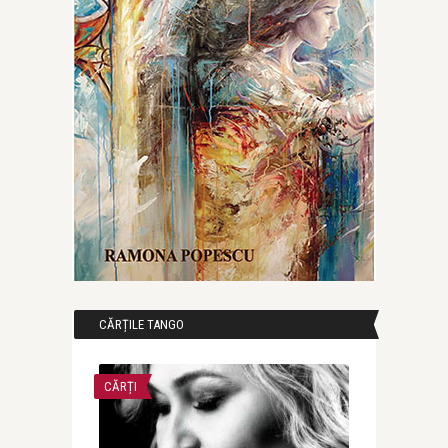
CĂRȚILE TANGO
CĂRȚI