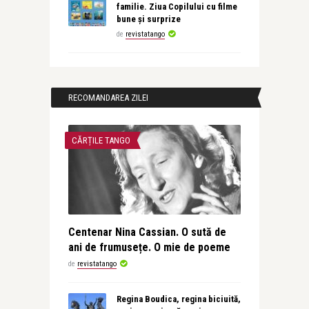
familie. Ziua Copilului cu filme
bune și surprize
de
revistatango
RECOMANDAREA ZILEI
CĂRȚILE TANGO
Centenar Nina Cassian. O sută de
ani de frumusețe. O mie de poeme
de
revistatango
Regina Boudica, regina biciuită,