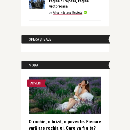
regina curajoasă, regina
victorioasă
de
Alice Năstase Buciuta
OPERA ȘI BALET
MODA
ADVERT
O rochie, o briză, o poveste. Fiecare
vară are rochia ei. Care va fi a ta?