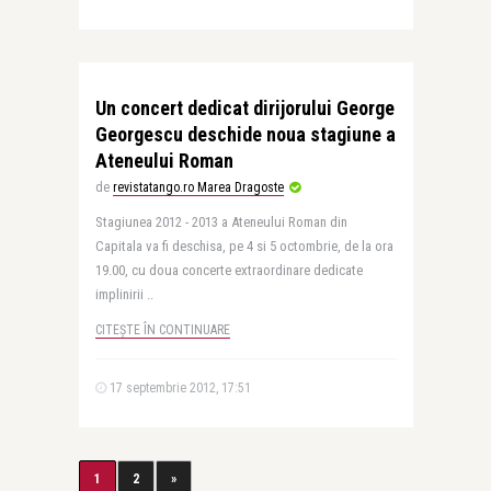
Un concert dedicat dirijorului George
Georgescu deschide noua stagiune a
Ateneului Roman
de
revistatango.ro Marea Dragoste
Stagiunea 2012 - 2013 a Ateneului Roman din
Capitala va fi deschisa, pe 4 si 5 octombrie, de la ora
19.00, cu doua concerte extraordinare dedicate
implinirii ..
CITEȘTE ÎN CONTINUARE
17 septembrie 2012, 17:51
1
2
»