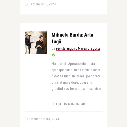
6 aprilie 2013, 23:51
Mihaela Burda: Arta
fugii
de
revistatango.ro Marea Dragoste
Nu promit. Aproape niciodata,
aproape nimic. Daca in viata ne-ar
fi dat sa umblam numai pe poteci
din materiale dure, cum ar fi
granitul sau betonul, ar fi ca intr-o
..
CITEȘTE ÎN CONTINUARE
7 ianuarie 2013, 17:44