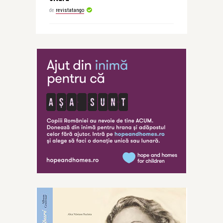
de
revistatango