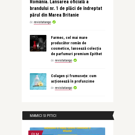
România. Lansarea oficială a
brandului nr. 1 de plăci de îndreptat
părul din Marea Britanie
de
revistatango
Farmec, cel mai mare
producător român de
cosmetice, lansează colecția
de parfumuri premium Epithet
de
revistatango
Colagen și frumusețe: cum
acționează în profunzime
de
revistatango
MAMICI SI PITICI
FILM