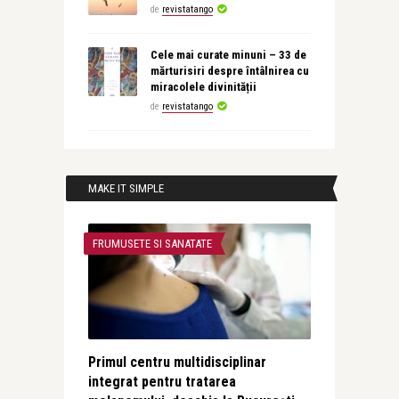
de
revistatango
Cele mai curate minuni – 33 de
mărturisiri despre întâlnirea cu
miracolele divinității
de
revistatango
MAKE IT SIMPLE
FRUMUSETE SI SANATATE
Primul centru multidisciplinar
integrat pentru tratarea