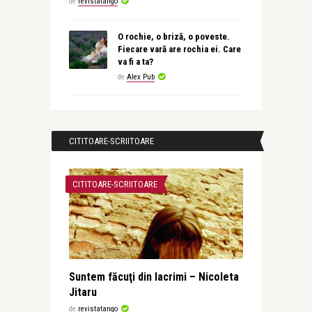
de
revistatango
O rochie, o briză, o poveste.
Fiecare vară are rochia ei. Care
va fi a ta?
de
Alex Pub
CITITOARE-SCRIITOARE
CITITOARE-SCRIITOARE
Suntem făcuţi din lacrimi – Nicoleta
Jitaru
de
revistatango