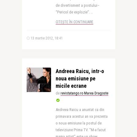
de divertisment a postului–
“Pericol de explozie”. ..
CITEȘTE ÎN CONTINUARE
13 martie 2012, 18:41
Andreea Raicu, intr-o
noua emisiune pe
micile ecrane
de
revistatango.ro Marea Dragoste
Andreea Raicu a anuntat ca din
primavara acestui an va prezenta
o noua emisiune la postul de
televiziune Prima TV. “M-a facut
mama artist” este un show ..