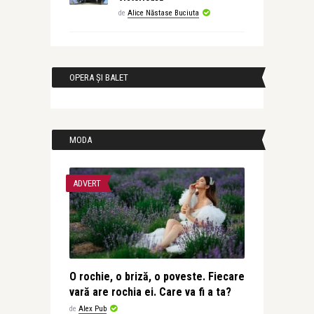
de
Alice Năstase Buciuta
OPERA ȘI BALET
MODA
ADVERT
O rochie, o briză, o poveste. Fiecare
vară are rochia ei. Care va fi a ta?
de
Alex Pub