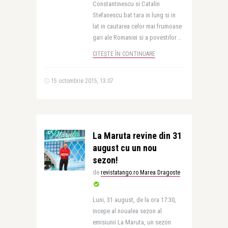
Constantinescu si Catalin
Stefanescu bat tara in lung si in
lat in cautarea celor mai frumoase
gari ale Romaniei si a povestilor ..
CITEȘTE ÎN CONTINUARE
15 octombrie 2015, 13:07
La Maruta revine din 31
august cu un nou
sezon!
de
revistatango.ro Marea Dragoste
Luni, 31 august, de la ora 17:30,
incepe al noualea sezon al
emisiunii La Maruta, un sezon