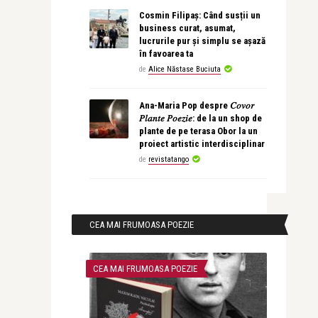
Cosmin Filipaș: Când susții un
business curat, asumat,
lucrurile pur și simplu se așază
în favoarea ta
de
Alice Năstase Buciuta
Ana-Maria Pop despre 𝐶𝑜𝑣𝑜𝑟
𝑃𝑙𝑎𝑛𝑡𝑒 𝑃𝑜𝑒𝑧𝑖𝑒: de la un shop de
plante de pe terasa Obor la un
proiect artistic interdisciplinar
de
revistatango
CEA MAI FRUMOASA POEZIE
CEA MAI FRUMOASA POEZIE