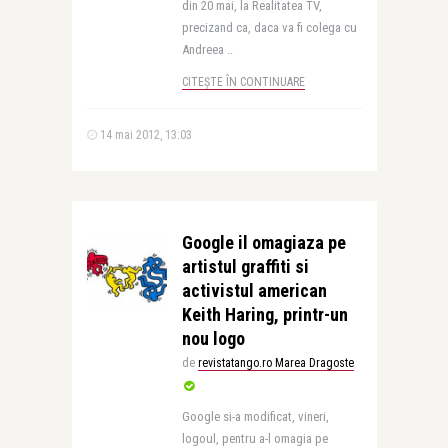
din 20 mai, la Realitatea TV,
precizand ca, daca va fi colega cu
Andreea ..
CITEȘTE ÎN CONTINUARE
14 mai 2012, 13:03
Google il omagiaza pe
artistul graffiti si
activistul american
Keith Haring, printr-un
nou logo
de
revistatango.ro Marea Dragoste
Google si-a modificat, vineri,
logoul, pentru a-l omagia pe