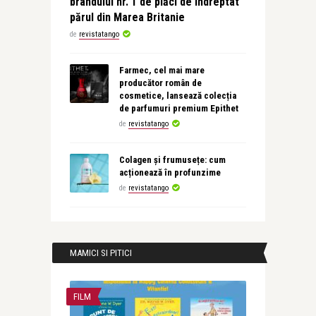
brandului nr. 1 de plăci de îndreptat
părul din Marea Britanie
de
revistatango
Farmec, cel mai mare
producător român de
cosmetice, lansează colecția
de parfumuri premium Epithet
de
revistatango
Colagen și frumusețe: cum
acționează în profunzime
de
revistatango
MAMICI SI PITICI
FILM