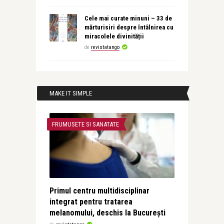
Cele mai curate minuni – 33 de
mărturisiri despre întâlnirea cu
miracolele divinității
de
revistatango
MAKE IT SIMPLE
FRUMUSETE SI SANATATE
Primul centru multidisciplinar
integrat pentru tratarea
melanomului, deschis la București