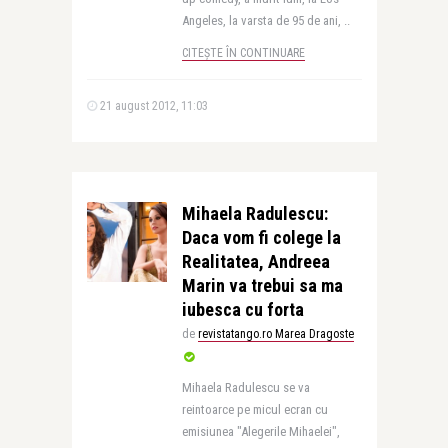
Angeles, la varsta de 95 de ani, ..
CITEȘTE ÎN CONTINUARE
21 august 2012, 11:03
Mihaela Radulescu:
Daca vom fi colege la
Realitatea, Andreea
Marin va trebui sa ma
iubesca cu forta
de
revistatango.ro Marea Dragoste
Mihaela Radulescu se va
reintoarce pe micul ecran cu
emisiunea "Alegerile Mihaelei",