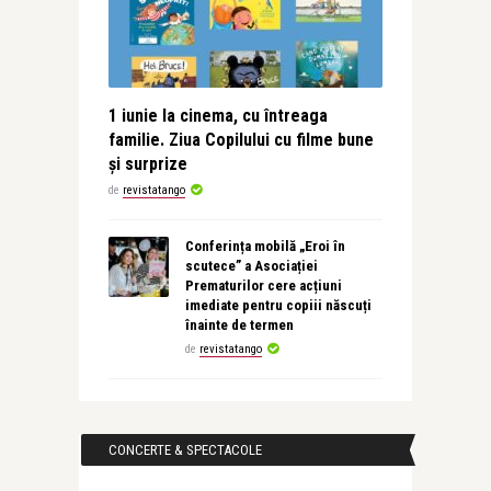
1 iunie la cinema, cu întreaga
familie. Ziua Copilului cu filme bune
și surprize
de
revistatango
Conferința mobilă „Eroi în
scutece” a Asociației
Prematurilor cere acțiuni
imediate pentru copiii născuți
înainte de termen
de
revistatango
CONCERTE & SPECTACOLE