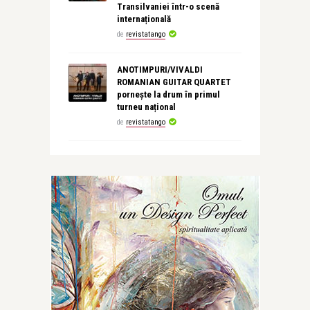
Transilvaniei într-o scenă
internațională
de
revistatango
ANOTIMPURI/VIVALDI
ROMANIAN GUITAR QUARTET
pornește la drum în primul
turneu național
de
revistatango