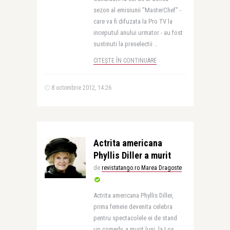
sezon al emisiunii "MasterChef" -
care va fi difuzata la Pro TV la
inceputul anului urmator - au fost
sustinuti la preselectii ..
CITEȘTE ÎN CONTINUARE
8 octombrie 2012, 14:26
Actrita americana
Phyllis Diller a murit
de
revistatango.ro Marea Dragoste
Actrita americana Phyllis Diller,
prima femeie devenita celebra
pentru spectacolele ei de stand
up comedy, a murit luni, la Los