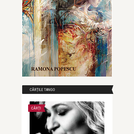
CĂRȚILE TANGO
CĂRȚI