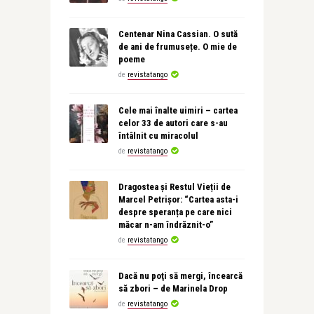
Centenar Nina Cassian. O sută
de ani de frumusețe. O mie de
poeme
de
revistatango
Cele mai înalte uimiri – cartea
celor 33 de autori care s-au
întâlnit cu miracolul
de
revistatango
Dragostea și Restul Vieții de
Marcel Petrișor: “Cartea asta-i
despre speranța pe care nici
măcar n-am îndrăznit-o”
de
revistatango
Dacă nu poţi să mergi, încearcă
să zbori – de Marinela Drop
de
revistatango