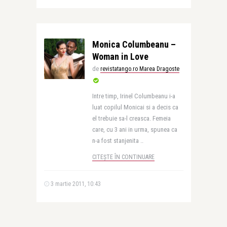
Monica Columbeanu –
Woman in Love
de
revistatango.ro Marea Dragoste
Intre timp, Irinel Columbeanu i-a
luat copilul Monicai si a decis ca
el trebuie sa-l creasca. Femeia
care, cu 3 ani in urma, spunea ca
n-a fost stanjenita ..
CITEȘTE ÎN CONTINUARE
3 martie 2011, 10:43