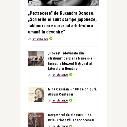
„Pe:trecere” de Ruxandra Donose.
„Scrierile ei sunt stampe japoneze,
tablouri care surprind arhitectura
umană în devenire”
de
revistatango
„Povești adevărate din
străbuni” de Elena Nane s-a
lansat la Muzeul Național al
Literaturii Române
de
revistatango
Nina Cassian – 100 de chipuri.
Album Centenar
de
revistatango
Cerșetorul de albastru – de
Crin-Triandafil Theodorescu
de
revistatango