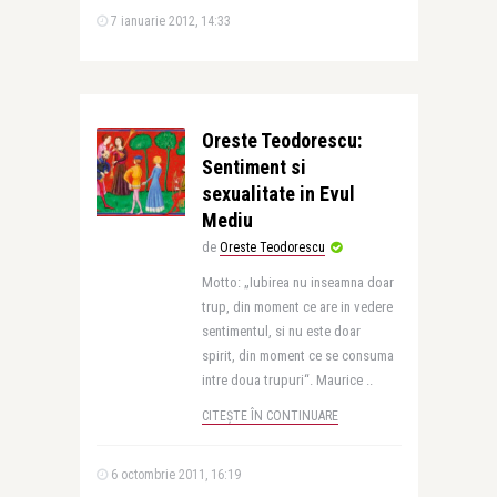
7 ianuarie 2012, 14:33
Oreste Teodorescu:
Sentiment si
sexualitate in Evul
Mediu
de
Oreste Teodorescu
Motto: „Iubirea nu inseamna doar
trup, din moment ce are in vedere
sentimentul, si nu este doar
spirit, din moment ce se consuma
intre doua trupuri“. Maurice ..
CITEȘTE ÎN CONTINUARE
6 octombrie 2011, 16:19