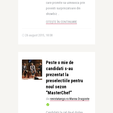
care promite sa uimeasca prin
povesti surprinzatoare din
showbiz ..
CITEȘTE ÎN CONTINUARE
26 august 2015, 18:08
Peste o mie de
candidati s-au
prezentat la
preselectiile pentru
noul sezon
“MasterChef”
de
revistatango.ro Marea Dragoste
Candidatii la cel de-al doilea