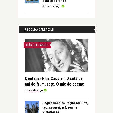
bune și surprize
de
revistatango
RECOMANDAREA ZILEI
CĂRȚILE TANGO
Centenar Nina Cassian. O sută de
ani de frumusețe. O mie de poeme
de
revistatango
Regina Boudica, regina biciuită,
regina curajoasă, regina
victorioasă