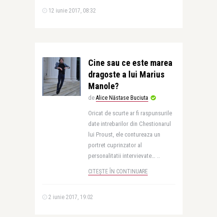
12 iunie 2017, 08:32
Cine sau ce este marea
dragoste a lui Marius
Manole?
de
Alice Năstase Buciuta
Oricat de scurte ar fi raspunsurile
date intrebarilor din Chestionarul
lui Proust, ele contureaza un
portret cuprinzator al
personalitatii intervievate… ..
CITEȘTE ÎN CONTINUARE
2 iunie 2017, 19:02