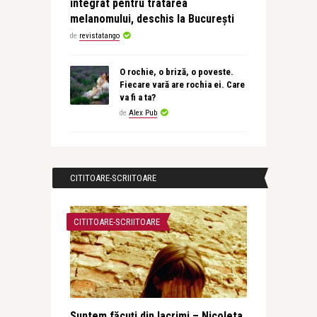
integrat pentru tratarea
melanomului, deschis la București
de
revistatango
O rochie, o briză, o poveste.
Fiecare vară are rochia ei. Care
va fi a ta?
de
Alex Pub
CITITOARE-SCRIITOARE
CITITOARE-SCRIITOARE
Suntem făcuţi din lacrimi – Nicoleta