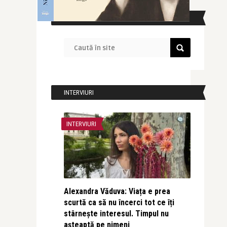
CAUTĂ ÎN SITE
INTERVIURI
INTERVIURI
Alexandra Văduva: Viața e prea
scurtă ca să nu încerci tot ce îți
stârnește interesul. Timpul nu
așteaptă pe nimeni