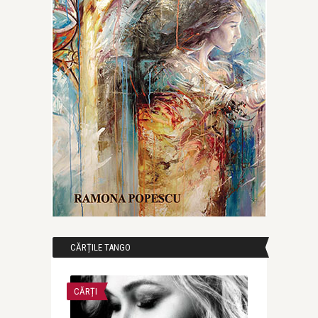
CĂRȚILE TANGO
CĂRȚI