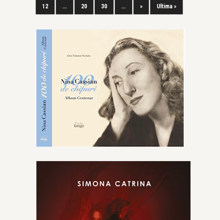
12
...
20
30
...
»
Ultima »