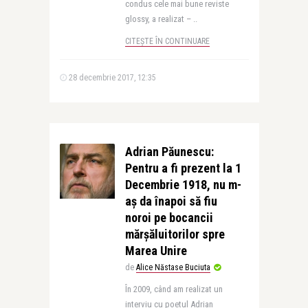
condus cele mai bune reviste
glossy, a realizat – ..
CITEȘTE ÎN CONTINUARE
28 decembrie 2017, 12:35
Adrian Păunescu:
Pentru a fi prezent la 1
Decembrie 1918, nu m-
aș da înapoi să fiu
noroi pe bo­can­cii
mărșăluitorilor spre
Marea Unire
de
Alice Năstase Buciuta
În 2009, când am realizat un
interviu cu poetul Adrian