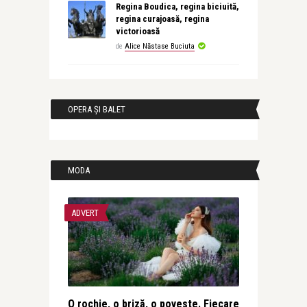
Regina Boudica, regina biciuită,
regina curajoasă, regina
victorioasă
de
Alice Năstase Buciuta
OPERA ȘI BALET
MODA
ADVERT
O rochie, o briză, o poveste. Fiecare