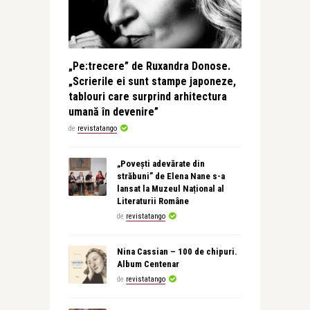
„Pe:trecere” de Ruxandra Donose.
„Scrierile ei sunt stampe japoneze,
tablouri care surprind arhitectura
umană în devenire”
de
revistatango
„Povești adevărate din
străbuni” de Elena Nane s-a
lansat la Muzeul Național al
Literaturii Române
de
revistatango
Nina Cassian – 100 de chipuri.
Album Centenar
de
revistatango