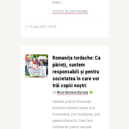
teatru ..
CITEȘTE ÎN CONTINUARE
19 iulie 2017, 09:00
Romanița Iordache: Ca
părinți, suntem
responsabili și pentru
societatea în care vor
trăi copiii noștri
de
Alice Năstase Buciuta
Oamenii precum Romanița
Iordache schimbă lumea prin
frumusețea, prin bunătatea, prin
generozitatea lor. Deși face
voluntariat pentru cauzele