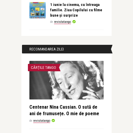
1 iunie la cinema, cu întreaga
familie. Ziua Copilului cu filme
bune și surprize
de
revistatango
RECOMANDAREA ZILEI
CĂRȚILE TANGO
Centenar Nina Cassian. O sută de
ani de frumusețe. O mie de poeme
de
revistatango