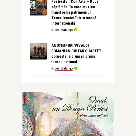
Festivalul ICon Arts – Două
săptămâni în care muzica
transformă patrimoniul
Transilvaniei într-o scenă
internațională
de
revistatango
ANOTIMPURI/VIVALDI
ROMANIAN GUITAR QUARTET
pornește la drum în primul
turneu național
de
revistatango