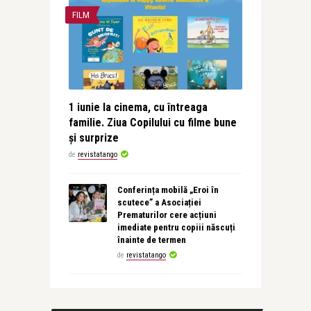
FILM
1 iunie la cinema, cu întreaga
familie. Ziua Copilului cu filme bune
și surprize
de
revistatango
Conferința mobilă „Eroi în
scutece” a Asociației
Prematurilor cere acțiuni
imediate pentru copiii născuți
înainte de termen
de
revistatango