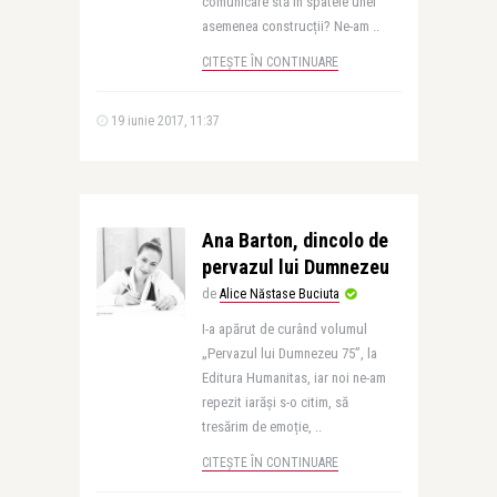
comunicare stă în spatele unei
asemenea construcții? Ne-am ..
CITEȘTE ÎN CONTINUARE
19 iunie 2017, 11:37
Ana Barton, dincolo de
pervazul lui Dumnezeu
de
Alice Năstase Buciuta
I-a apărut de curând volumul
„Pervazul lui Dumnezeu 75”, la
Editura Humanitas, iar noi ne-am
repezit iarăși s-o citim, să
tresărim de emoție, ..
CITEȘTE ÎN CONTINUARE