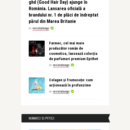
ghd (Good Hair Day) ajunge în
România. Lansarea oficială a
brandului nr. 1 de plăci de îndreptat
părul din Marea Britanie
de
revistatango
Farmec, cel mai mare
producător român de
cosmetice, lansează colecția
de parfumuri premium Epithet
de
revistatango
Colagen și frumusețe: cum
acționează în profunzime
de
revistatango
MAMICI SI PITICI