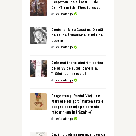
Cerșetorul de albastru – de
Crin-Triandafil Theodorescu
de
revistatango
Centenar Nina Cassian. O sută
de ani de frumusețe. O mie de
poeme
de
revistatango
Cele mai înalte uimiri – cartea
celor 33 de autori care s-au
întâlnit cu miracolul
de
revistatango
Dragostea și Restul Vieții de
Marcel Petrișor: “Cartea asta-i
despre speranța pe care nici
măcar n-am îndrăznit-o”
de
revistatango
Dacă nu poţi să mergi, încearcă