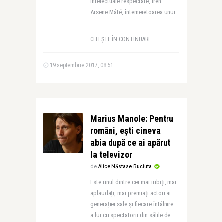
intelectuale respectate, Irén
Arsene Máté, întemeietoarea unui
..
CITEȘTE ÎN CONTINUARE
19 septembrie 2017, 08:51
Marius Manole: Pentru
români, eşti cineva
abia după ce ai apărut
la televizor
de
Alice Năstase Buciuta
Este unul dintre cei mai iubiți, mai
aplaudați, mai premiați actori ai
generației sale și fiecare întâlnire
a lui cu spectatorii din sălile de