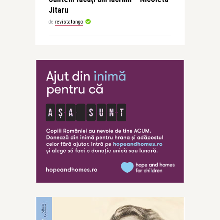
Jitaru
de
revistatango