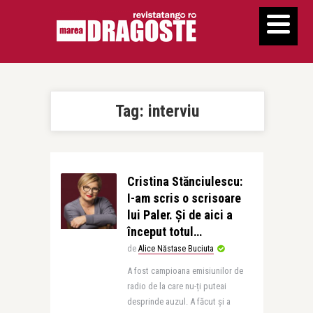
Tag:
interviu
Cristina Stănciulescu:
I-am scris o scrisoare
lui Paler. Și de aici a
început totul…
de
Alice Năstase Buciuta
A fost campioana emisiunilor de
radio de la care nu-ți puteai
desprinde auzul. A făcut și a