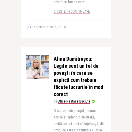
odată cu lumea care ..
CITEȘTE ÎN CONTINUARE
11 noiembrie 2017, 15:18
Alina Dumitraşcu:
Legile sunt un fel de
poveşti în care se
explică cum trebuie
făcute lucrurile în mod
corect
de
Alice Năstase Buciuta
O carte pentru copii, minunat
scrisă și splendid ilustrată, îi
invită pe cei mici să înțeleagă, din
timp, ce este Constituția și cum