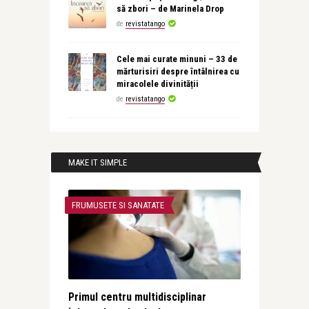
să zbori – de Marinela Drop
de
revistatango
Cele mai curate minuni – 33 de
mărturisiri despre întâlnirea cu
miracolele divinității
de
revistatango
MAKE IT SIMPLE
FRUMUSETE SI SANATATE
Primul centru multidisciplinar