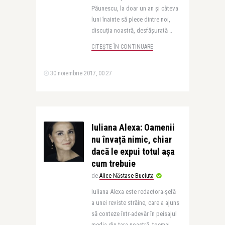
Păunescu, la doar un an și câteva
luni înainte să plece dintre noi,
discuția noastră, desfășurată ..
CITEȘTE ÎN CONTINUARE
30 noiembrie 2017, 00:27
Iuliana Alexa: Oamenii
nu învață nimic, chiar
dacă le expui totul așa
cum trebuie
de
Alice Năstase Buciuta
Iuliana Alexa este redactora-șefă
a unei reviste străine, care a ajuns
să conteze într-adevăr în peisajul
media din țara noastră, tocmai