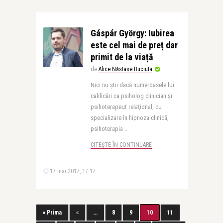
Gáspár György: Iubirea
este cel mai de preț dar
primit de la viață
de
Alice Năstase Buciuta
Nici nu știi dacă numeroasele lui
calificări ca psiholog clinician şi
psihoterapeut relaţional, cu
specializare în hipnoza clinică,
psihoterapia ..
CITEȘTE ÎN CONTINUARE
17 mai 2017, 17:17
« Prima
«
...
8
9
10
11