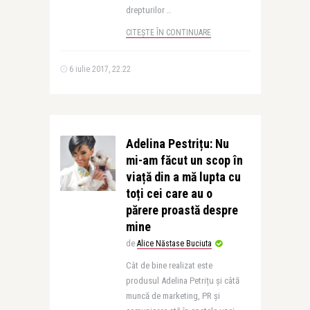
drepturilor ..
CITEȘTE ÎN CONTINUARE
6 iulie 2017, 22:22
Adelina Pestrițu: Nu
mi-am făcut un scop în
viață din a mă lupta cu
toți cei care au o
părere proastă despre
mine
de
Alice Năstase Buciuta
Cât de bine realizat este
produsul Adelina Petrițu și câtă
muncă de marketing, PR și