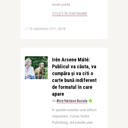
ne-am putea ..
CITEȘTE ÎN CONTINUARE
19 septembrie 2017, 08:58
Irén Arsene Máté:
Publicul va căuta, va
cumpăra şi va citi o
carte bună indiferent
de formatul în care
apare
de
Alice Năstase Buciuta
În spatele numelui unei edituri
respectate, Curtea Veche
Publishing, stă numele unei