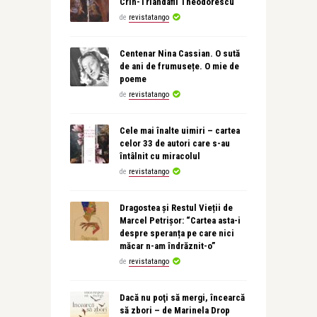
Crin-Triandafil Theodorescu
de
revistatango
Centenar Nina Cassian. O sută
de ani de frumusețe. O mie de
poeme
de
revistatango
Cele mai înalte uimiri – cartea
celor 33 de autori care s-au
întâlnit cu miracolul
de
revistatango
Dragostea și Restul Vieții de
Marcel Petrișor: “Cartea asta-i
despre speranța pe care nici
măcar n-am îndrăznit-o”
de
revistatango
Dacă nu poţi să mergi, încearcă
să zbori – de Marinela Drop