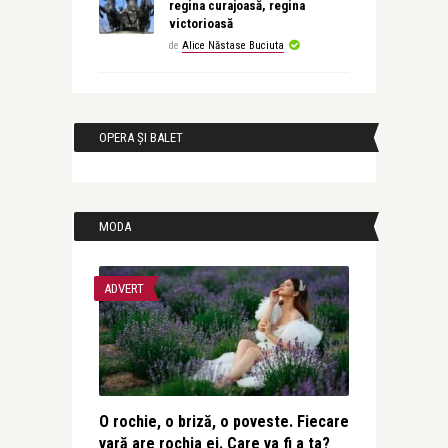
regina curajoasă, regina
victorioasă
de
Alice Năstase Buciuta
OPERA ȘI BALET
MODA
ADVERT
O rochie, o briză, o poveste. Fiecare
vară are rochia ei. Care va fi a ta?