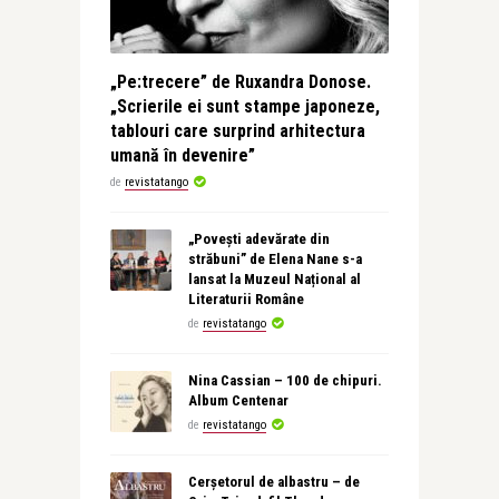
„Pe:trecere” de Ruxandra Donose.
„Scrierile ei sunt stampe japoneze,
tablouri care surprind arhitectura
umană în devenire”
de
revistatango
„Povești adevărate din
străbuni” de Elena Nane s-a
lansat la Muzeul Național al
Literaturii Române
de
revistatango
Nina Cassian – 100 de chipuri.
Album Centenar
de
revistatango
Cerșetorul de albastru – de