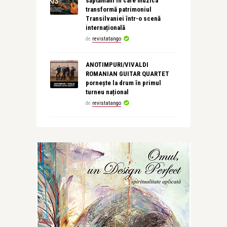
săptămâni în care muzica
transformă patrimoniul
Transilvaniei într-o scenă
internațională
de
revistatango
ANOTIMPURI/VIVALDI
ROMANIAN GUITAR QUARTET
pornește la drum în primul
turneu național
de
revistatango