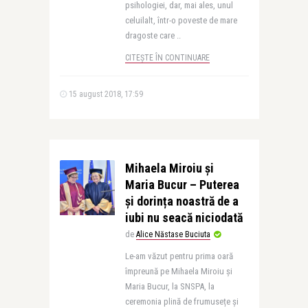
psihologiei, dar, mai ales, unul
celuilalt, într-o poveste de mare
dragoste care ..
CITEȘTE ÎN CONTINUARE
15 august 2018, 17:59
Mihaela Miroiu și
Maria Bucur – Puterea
și dorința noastră de a
iubi nu seacă niciodată
de
Alice Năstase Buciuta
Le-am văzut pentru prima oară
împreună pe Mihaela Miroiu și
Maria Bucur, la SNSPA, la
ceremonia plină de frumusețe și