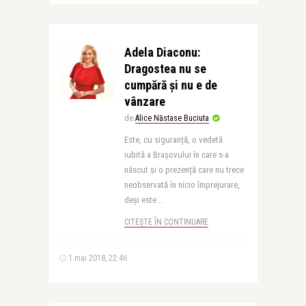
Adela Diaconu:
Dragostea nu se
cumpără și nu e de
vânzare
de
Alice Năstase Buciuta
Este, cu siguranță, o vedetă
iubită a Brașovului în care s-a
născut și o prezență care nu trece
neobservată în nicio împrejurare,
deși este ..
CITEȘTE ÎN CONTINUARE
1 mai 2018, 22:46