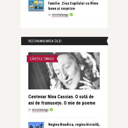
familie. Ziua Copilului cu filme
bune și surprize
de
revistatango
RECOMANDAREA ZILEI
CĂRȚILE TANGO
Centenar Nina Cassian. O sută de
ani de frumusețe. O mie de poeme
de
revistatango
Regina Boudica, regina biciuită,