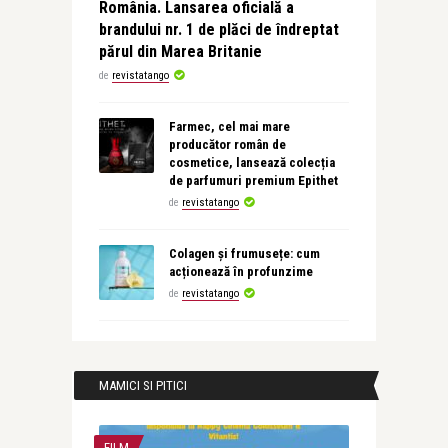
România. Lansarea oficială a
brandului nr. 1 de plăci de îndreptat
părul din Marea Britanie
de
revistatango
Farmec, cel mai mare
producător român de
cosmetice, lansează colecția
de parfumuri premium Epithet
de
revistatango
Colagen și frumusețe: cum
acționează în profunzime
de
revistatango
MAMICI SI PITICI
FILM