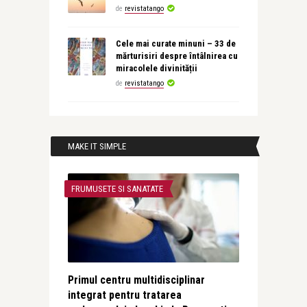
de
revistatango
Cele mai curate minuni – 33 de
mărturisiri despre întâlnirea cu
miracolele divinității
de
revistatango
MAKE IT SIMPLE
FRUMUSETE SI SANATATE
Primul centru multidisciplinar
integrat pentru tratarea