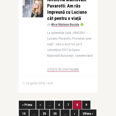
Pavarotti: Am râs
împreună cu Luciano
cât pentru o viață
de
Alice Năstase Buciuta
La splendida Gală „VINCERO –
Luciano Pavarotti, Povestea unei
vieți”, care a avut loc pe 5
octombrie 2017 la Opera
Națională București, comemorând
..
CITEȘTE ÎN CONTINUARE
10 aprilie 2018, 14:37
« Prima
«
...
6
7
8
9
10
...
20
30
...
»
Ultima »