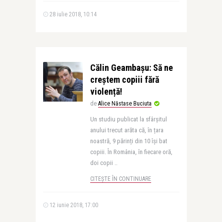
28 iulie 2018, 10:14
Călin Geambașu: Să ne
creștem copiii fără
violență!
de
Alice Năstase Buciuta
Un studiu publicat la sfârșitul
anului trecut arăta că, în țara
noastră, 9 părinți din 10 își bat
copiii. În România, în fiecare oră,
doi copii ..
CITEȘTE ÎN CONTINUARE
12 iunie 2018, 17:00