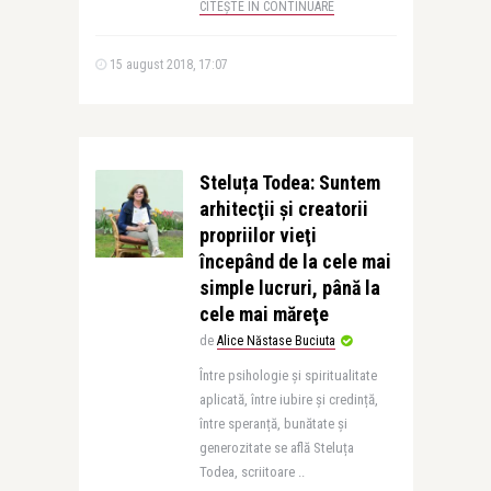
CITEȘTE ÎN CONTINUARE
15 august 2018, 17:07
Steluța Todea: Suntem
arhitecţii şi creatorii
propriilor vieţi
începând de la cele mai
simple lucruri, până la
cele mai măreţe
de
Alice Năstase Buciuta
Între psihologie și spiritualitate
aplicată, între iubire și credință,
între speranță, bunătate și
generozitate se află Steluța
Todea, scriitoare ..