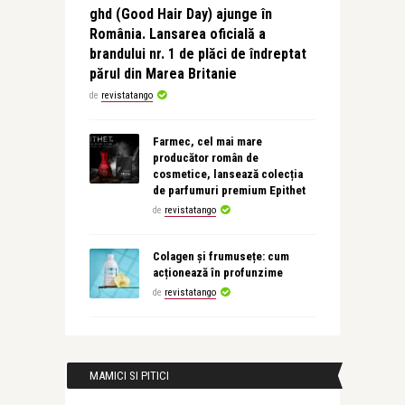
ghd (Good Hair Day) ajunge în
România. Lansarea oficială a
brandului nr. 1 de plăci de îndreptat
părul din Marea Britanie
de
revistatango
Farmec, cel mai mare
producător român de
cosmetice, lansează colecția
de parfumuri premium Epithet
de
revistatango
Colagen și frumusețe: cum
acționează în profunzime
de
revistatango
MAMICI SI PITICI