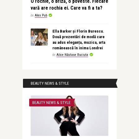
O rochie, o briză, o poveste. Fiecare
vară are rochia ei. Care va fi a ta?
de
Alex Pub
Ella Barker și Florin Burescu.
Două prezentări de modă care
au adus eleganța, muzica, arta
românească în inima Londrei
de
Alice Năstase Buciuta
BEAUTY NEWS & STYLE
BEAUTY NEWS & STYLE