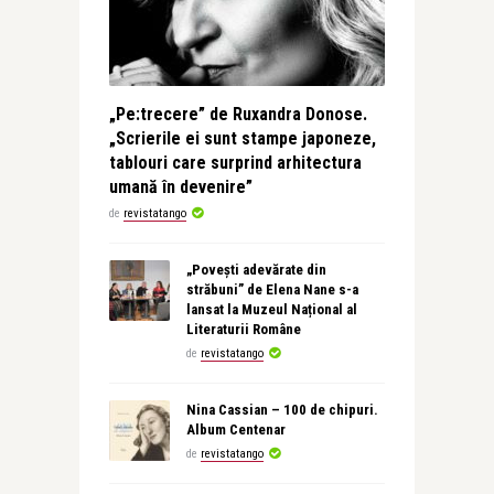
„Pe:trecere” de Ruxandra Donose.
„Scrierile ei sunt stampe japoneze,
tablouri care surprind arhitectura
umană în devenire”
de
revistatango
„Povești adevărate din
străbuni” de Elena Nane s-a
lansat la Muzeul Național al
Literaturii Române
de
revistatango
Nina Cassian – 100 de chipuri.
Album Centenar
de
revistatango