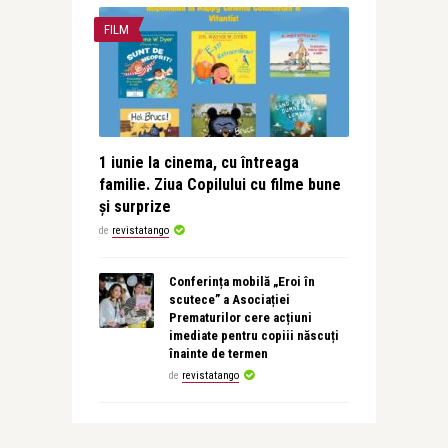
FILM
1 iunie la cinema, cu întreaga
familie. Ziua Copilului cu filme bune
și surprize
de
revistatango
Conferința mobilă „Eroi în
scutece” a Asociației
Prematurilor cere acțiuni
imediate pentru copiii născuți
înainte de termen
de
revistatango