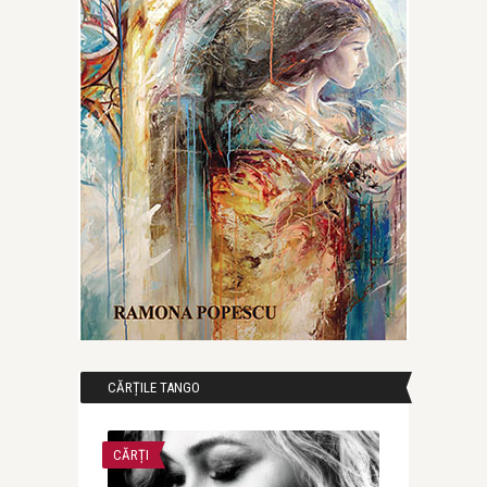
CĂRȚILE TANGO
CĂRȚI