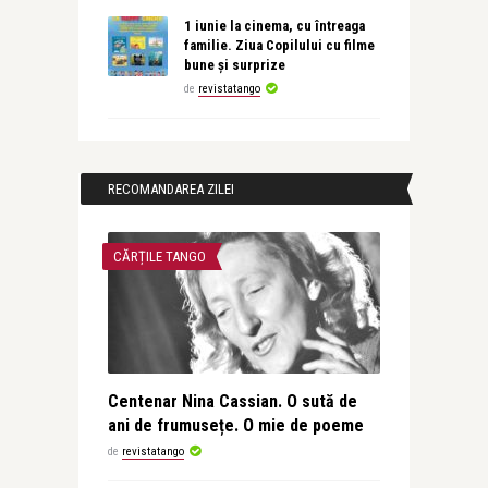
1 iunie la cinema, cu întreaga
familie. Ziua Copilului cu filme
bune și surprize
de
revistatango
RECOMANDAREA ZILEI
CĂRȚILE TANGO
Centenar Nina Cassian. O sută de
ani de frumusețe. O mie de poeme
de
revistatango