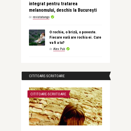
integrat pentru tratarea
melanomului, deschis la București
de
revistatango
O rochie, o briză, o poveste.
Fiecare vară are rochia ei. Care
va fi a ta?
de
Alex Pub
CITITOARE-SCRIITOARE
CITITOARE-SCRIITOARE