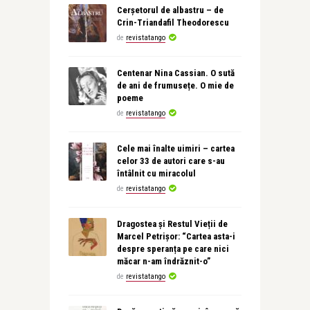
Cerșetorul de albastru – de
Crin-Triandafil Theodorescu
de
revistatango
Centenar Nina Cassian. O sută
de ani de frumusețe. O mie de
poeme
de
revistatango
Cele mai înalte uimiri – cartea
celor 33 de autori care s-au
întâlnit cu miracolul
de
revistatango
Dragostea și Restul Vieții de
Marcel Petrișor: “Cartea asta-i
despre speranța pe care nici
măcar n-am îndrăznit-o”
de
revistatango