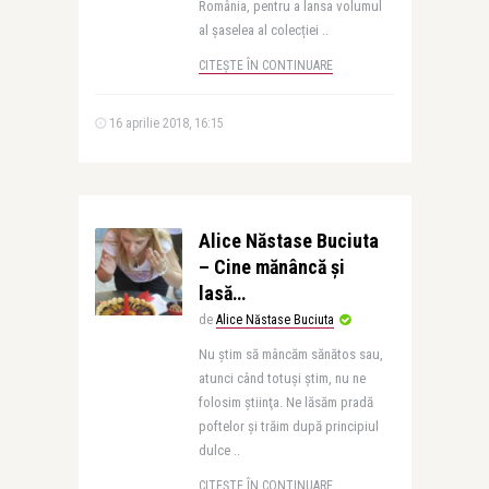
România, pentru a lansa volumul
al șaselea al colecției ..
CITEȘTE ÎN CONTINUARE
16 aprilie 2018, 16:15
Alice Năstase Buciuta
– Cine mănâncă și
lasă…
de
Alice Năstase Buciuta
Nu ştim să mâncăm sănătos sau,
atunci când totuşi ştim, nu ne
folosim ştiinţa. Ne lăsăm pradă
poftelor şi trăim după principiul
dulce ..
CITEȘTE ÎN CONTINUARE