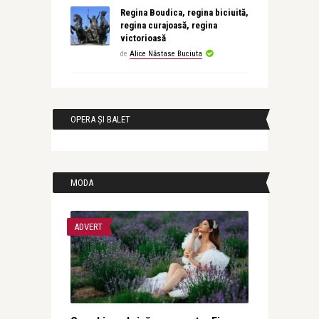
Regina Boudica, regina biciuită,
regina curajoasă, regina
victorioasă
de
Alice Năstase Buciuta
OPERA ȘI BALET
MODA
ADVERT