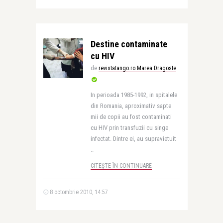
Destine contaminate
cu HIV
de
revistatango.ro Marea Dragoste
In perioada 1985-1992, in spitalele
din Romania, aproximativ sapte
mii de copii au fost contaminati
cu HIV prin transfuzii cu singe
infectat. Dintre ei, au supravietuit
..
CITEȘTE ÎN CONTINUARE
8 octombrie 2010, 14:57