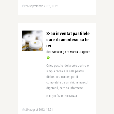
26 septembrie 2012, 11:26
S-au inventat pastilele
care iti amintesc sa le
iei
de
revistatango.ro Marea Dragoste
Orice pastile, de la cele pentru o
simpla raceala la cele pentru
diabet sau cancer, pot fi
completate de un chip minuscul
digerabil, care sa informeze ..
CITEȘTE ÎN CONTINUARE
29 august 2012, 15:51