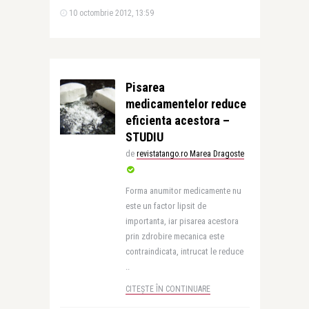
10 octombrie 2012, 13:59
Pisarea
medicamentelor reduce
eficienta acestora –
STUDIU
de
revistatango.ro Marea Dragoste
Forma anumitor medicamente nu
este un factor lipsit de
importanta, iar pisarea acestora
prin zdrobire mecanica este
contraindicata, intrucat le reduce
..
CITEȘTE ÎN CONTINUARE