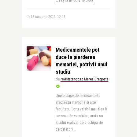
CITEȘTE ÎN CONTINUARE
18 ianuarie 2013, 12:15
Medicamentele pot
duce la pierderea
memoriei, potrivit unui
studiu
de
revistatango.ro Marea Dragoste
Unele clase de medicamente
afecteaza memoria si alte
facultati, lucru valabil mai ales la
persoanele varstnice, arata un
studiu realizat de o echipa de
cercetatori ..