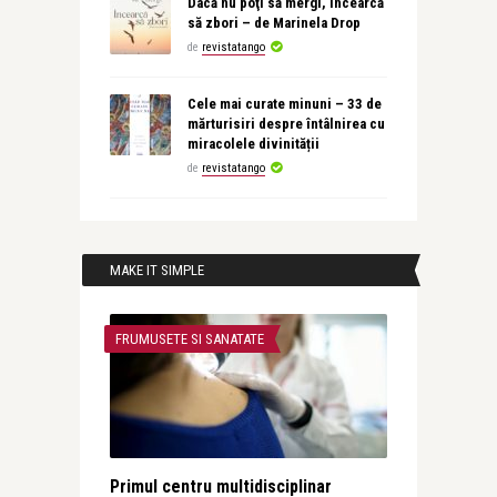
Dacă nu poţi să mergi, încearcă
să zbori – de Marinela Drop
de
revistatango
Cele mai curate minuni – 33 de
mărturisiri despre întâlnirea cu
miracolele divinității
de
revistatango
MAKE IT SIMPLE
FRUMUSETE SI SANATATE
Primul centru multidisciplinar