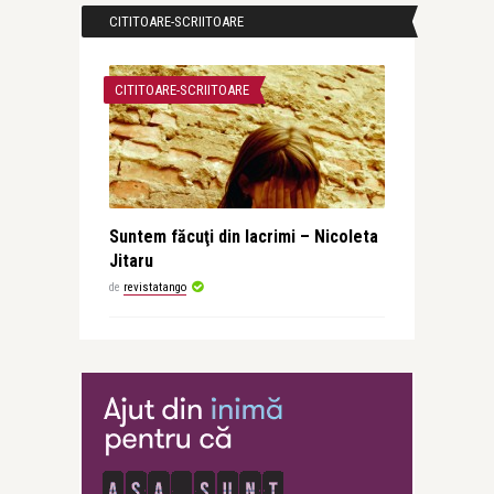
CITITOARE-SCRIITOARE
CITITOARE-SCRIITOARE
Suntem făcuţi din lacrimi – Nicoleta
Jitaru
de
revistatango