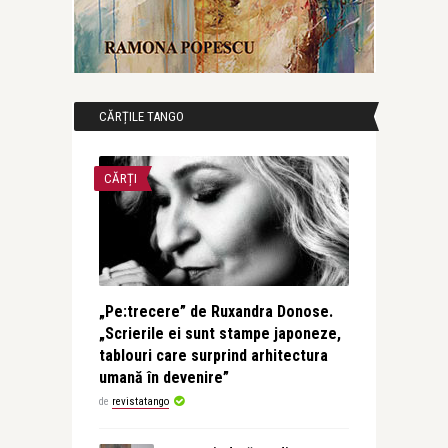
CĂRȚILE TANGO
CĂRȚI
„Pe:trecere” de Ruxandra Donose.
„Scrierile ei sunt stampe japoneze,
tablouri care surprind arhitectura
umană în devenire”
de
revistatango