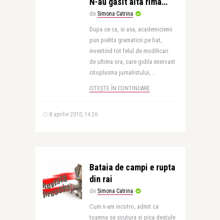
N-au gasit alta rima…
de
Simona Catrina
Dupa ce ca, si asa, academicienii
pun pielita gramaticii pe bat,
inventind tot felul de modificari
de ultima ora, care gidila enervant
citoplasma jurnalistului, ..
CITEȘTE ÎN CONTINUARE
8 aprilie 2010, 14:26
Bataia de campi e rupta
din rai
de
Simona Catrina
Cum n-am incotro, admit ca
toamna se scutura si pica destule