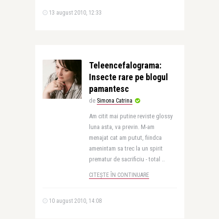
13 august 2010, 12:33
Teleencefalograma:
Insecte rare pe blogul
pamantesc
de
Simona Catrina
Am citit mai putine reviste glossy
luna asta, va previn. M-am
menajat cat am putut, fiindca
amenintam sa trec la un spirit
prematur de sacrificiu - total ..
CITEȘTE ÎN CONTINUARE
10 august 2010, 14:08