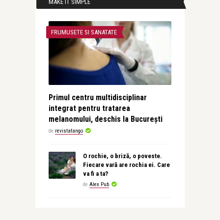
MAKE IT SIMPLE
FRUMUSETE SI SANATATE
Primul centru multidisciplinar
integrat pentru tratarea
melanomului, deschis la București
de
revistatango
O rochie, o briză, o poveste.
Fiecare vară are rochia ei. Care
va fi a ta?
de
Alex Pub