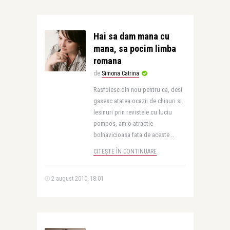
Hai sa dam mana cu
mana, sa pocim limba
romana
de
Simona Catrina
Rasfoiesc din nou pentru ca, desi
gasesc atatea ocazii de chinuri si
lesinuri prin revistele cu luciu
pompos, am o atractie
bolnavicioasa fata de aceste ..
CITEȘTE ÎN CONTINUARE
2 august 2010, 18:01