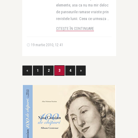
elemente, asa ca nu ma mir deloc
de panseurile ramase vraiste prin
revistele lunii. Ceea ce urmeaza ..
CITEȘTE ÎN CONTINUARE
19 martie 2010, 12:41
«
1
2
3
4
»