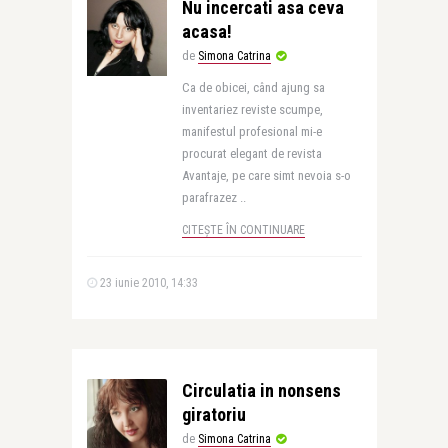
Nu incercati asa ceva
acasa!
de
Simona Catrina
Ca de obicei, când ajung sa
inventariez reviste scumpe,
manifestul profesional mi-e
procurat elegant de revista
Avantaje, pe care simt nevoia s-o
parafrazez ..
CITEȘTE ÎN CONTINUARE
23 iunie 2010, 14:33
Circulatia in nonsens
giratoriu
de
Simona Catrina