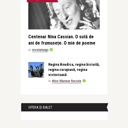
Centenar Nina Cassian. O sută de
ani de frumusețe. O mie de poeme
de
revistatango
Regina Boudica, regina biciuită,
regina curajoasă, regina
victorioasă
de
Alice Năstase Buciuta
OPERA ȘI BALET