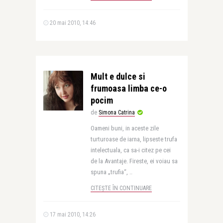
20 mai 2010, 14:46
Mult e dulce si
frumoasa limba ce-o
pocim
de
Simona Catrina
Oameni buni, in aceste zile
turturoase de iarna, lipseste trufa
intelectuala, ca sa-i citez pe cei
de la Avantaje. Fireste, ei voiau sa
spuna „trufia“, ..
CITEȘTE ÎN CONTINUARE
17 mai 2010, 14:26