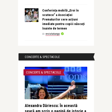
Conferința mobilă „Eroi în
scutece” a Asociației
Prematurilor cere acțiuni
imediate pentru copiii născuți
înainte de termen
de
revistatango
CONCERTE & SPECTACOLE
CONCERTE & SPECTACOLE
Alexandra Dăriescu: În această
seară am scris o pagină de istorie a