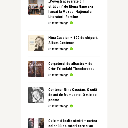
„Povești adevărate din
străbuni” de Elena Nane s-a
lansat la Muzeul Național al
Literaturii Române
de
revistatango
Nina Cassian – 100 de chipuri.
Album Centenar
de
revistatango
Cerșetorul de albastru – de
Crin-Triandafil Theodorescu
de
revistatango
Centenar Nina Cassian. O sută
de ani de frumusețe. O mie de
poeme
de
revistatango
Cele mai înalte uimiri – cartea
celor 33 de autori care s-au