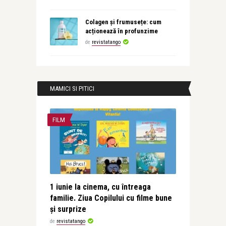
Colagen și frumusețe: cum
acționează în profunzime
de
revistatango
MAMICI SI PITICI
FILM
1 iunie la cinema, cu întreaga
familie. Ziua Copilului cu filme bune
și surprize
de
revistatango