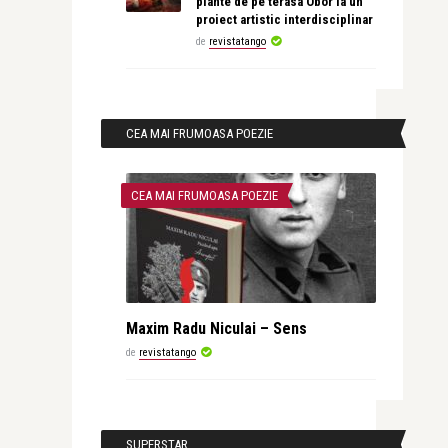
plante de pe terasa Obor la un
proiect artistic interdisciplinar
de
revistatango
CEA MAI FRUMOASA POEZIE
CEA MAI FRUMOASA POEZIE
Maxim Radu Niculai – Sens
de
revistatango
SUPERSTAR