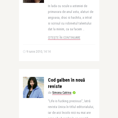
In lada cu scule a asteniei de
primavara de anul asta, alaturi de
angoasa, drac si hachita, a intrat
si scrisul cu robinetul talentului
dat la minim, ca sa facem ..
CITEȘTE ÎN CONTINUARE
9 iunie 2010, 14:14
Cod galben în nouă
reviste
de
Simona Catrina
“Life is fucking precious”, latră
revista Unica în titlul editorialului,
iar de aici încolo nici nu mai are