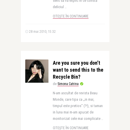
sens să vă explic în ce constă
deliciul ..
CITEȘTE ÎN CONTINUARE
28 mai 2010, 15:32
Are you sure you don’t
want to send this to the
Recycle Bin?
de
Simona Catrina
N-am ascultat de revista Beau
Monde, care tipa ca „in mai,
timpul este pretios“ (?!), si taman
in luna mai m-am apucat de
monitorizat cele mai complicate ..
CITEȘTE ÎN CONTINUARE