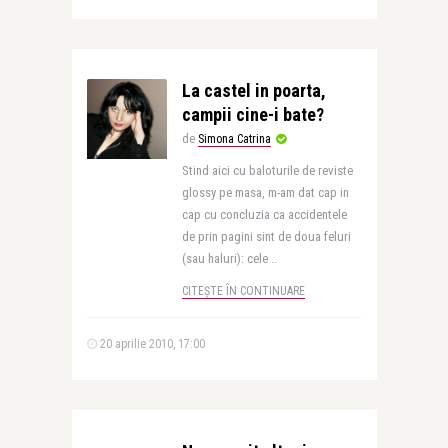
La castel in poarta,
campii cine-i bate?
de
Simona Catrina
Stind aici cu baloturile de reviste
glossy pe masa, m-am dat cap in
cap cu concluzia ca accidentele
de prin pagini sint de doua feluri
(sau haluri): cele ..
CITEȘTE ÎN CONTINUARE
20 aprilie 2010, 17:00