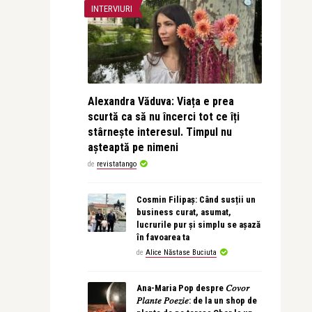
INTERVIURI
Alexandra Văduva: Viața e prea
scurtă ca să nu încerci tot ce îți
stârnește interesul. Timpul nu
așteaptă pe nimeni
de
revistatango
Cosmin Filipaș: Când susții un
business curat, asumat,
lucrurile pur și simplu se așază
în favoarea ta
de
Alice Năstase Buciuta
Ana-Maria Pop despre 𝐶𝑜𝑣𝑜𝑟
𝑃𝑙𝑎𝑛𝑡𝑒 𝑃𝑜𝑒𝑧𝑖𝑒: de la un shop de