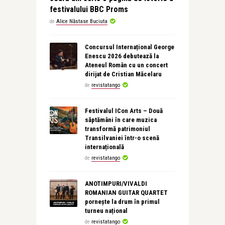
festivalului BBC Proms
de
Alice Năstase Buciuta
Concursul Internațional George
Enescu 2026 debutează la
Ateneul Român cu un concert
dirijat de Cristian Măcelaru
de
revistatango
Festivalul ICon Arts – Două
săptămâni în care muzica
transformă patrimoniul
Transilvaniei într-o scenă
internațională
de
revistatango
ANOTIMPURI/VIVALDI
ROMANIAN GUITAR QUARTET
pornește la drum în primul
turneu național
de
revistatango