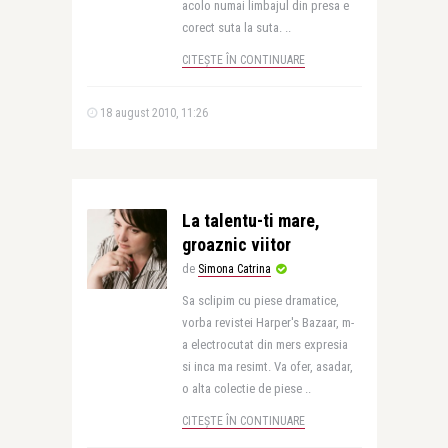
acolo numai limbajul din presa e
corect suta la suta. ..
CITEȘTE ÎN CONTINUARE
18 august 2010, 11:26
La talentu-ti mare,
groaznic viitor
de
Simona Catrina
Sa sclipim cu piese dramatice,
vorba revistei Harper's Bazaar, m-
a electrocutat din mers expresia
si inca ma resimt. Va ofer, asadar,
o alta colectie de piese ..
CITEȘTE ÎN CONTINUARE