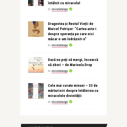
întâlnit cu miracolul
de
revistatango
Dragostea și Restul Vieții de
Marcel Petrișor: “Cartea asta-i
despre speranța pe care nici
măcar n-am îndrăznit-o”
de
revistatango
Dacă nu poţi să mergi, încearcă
să zbori – de Marinela Drop
de
revistatango
Cele mai curate minuni – 33 de
mărturisiri despre întâlnirea cu
miracolele divinității
de
revistatango