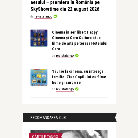
aerului – premiera în România pe
SkyShowtime din 22 august 2026
de
revistatango
Cinema în aer liber: Happy
Cinema și Caro Cultura aduc
filme de artă pe terasa Hotelului
Caro
de
revistatango
1 iunie la cinema, cu întreaga
familie. Ziua Copilului cu filme
bune și surprize
de
revistatango
RECOMANDAREA ZILEI
CĂRȚILE TANGO