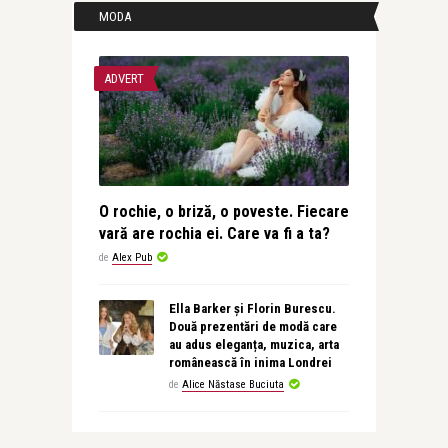
MODA
ADVERT
O rochie, o briză, o poveste. Fiecare
vară are rochia ei. Care va fi a ta?
de
Alex Pub
Ella Barker și Florin Burescu.
Două prezentări de modă care
au adus eleganța, muzica, arta
românească în inima Londrei
de
Alice Năstase Buciuta