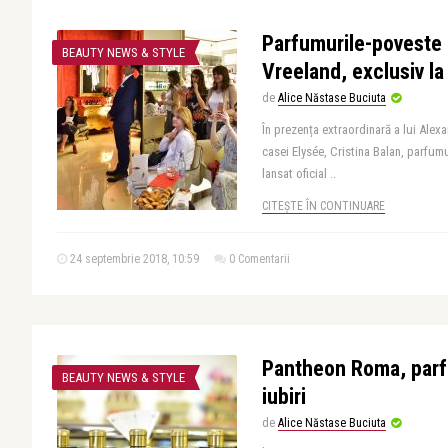
Parfumurile-poveste 
BEAUTY NEWS & STYLE
Vreeland, exclusiv la
de
Alice Năstase Buciuta
În prezența extraordinară a lui Alex
casei Elysée, Cristina Balan, parfum
lansat oficial ..
CITEȘTE ÎN CONTINUARE
24 septembrie 2018, 10:59
0 Comentarii
Pantheon Roma, parf
BEAUTY NEWS & STYLE
iubiri
de
Alice Năstase Buciuta