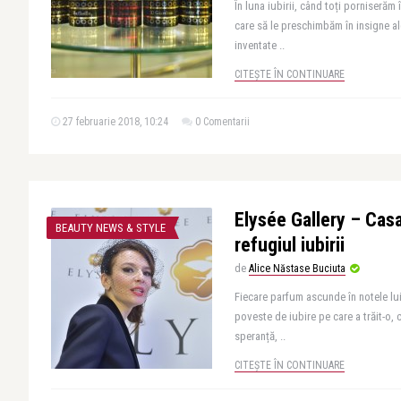
În luna iubirii, când toți porniserăm 
care să le preschimbăm în insigne al
inventate ..
CITEȘTE ÎN CONTINUARE
27 februarie 2018, 10:24
0 Comentarii
Elysée Gallery – Casa
BEAUTY NEWS & STYLE
refugiul iubirii
de
Alice Năstase Buciuta
Fiecare parfum ascunde în notele lui
poveste de iubire pe care a trăit-o, c
speranță, ..
CITEȘTE ÎN CONTINUARE