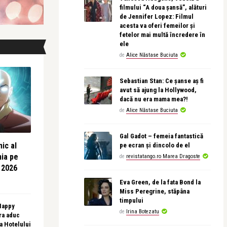
filmului “A doua șansă”, alături
de Jennifer Lopez: Filmul
acesta va oferi femeilor și
fetelor mai multă încredere în
ele
de
Alice Năstase Buciuta
Sebastian Stan: Ce șanse aș fi
avut să ajung la Hollywood,
dacă nu era mama mea?!
de
Alice Năstase Buciuta
Gal Gadot – femeia fantastică
ic al
pe ecran și dincolo de el
nia pe
de
revistatango.ro Marea Dragoste
 2026
Eva Green, de la fata Bond la
Miss Peregrine, stăpâna
timpului
 Happy
de
Irina Botezatu
ra aduc
sa Hotelului