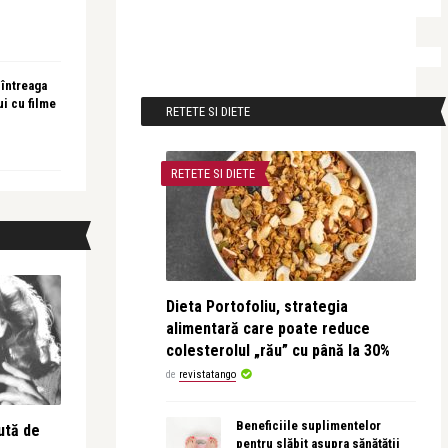
 întreaga
ui cu filme
RETETE SI DIETE
RETETE SI DIETE
Dieta Portofoliu, strategia
alimentară care poate reduce
colesterolul „rău” cu până la 30%
de
revistatango
Beneficiile suplimentelor
ută de
pentru slăbit asupra sănătății