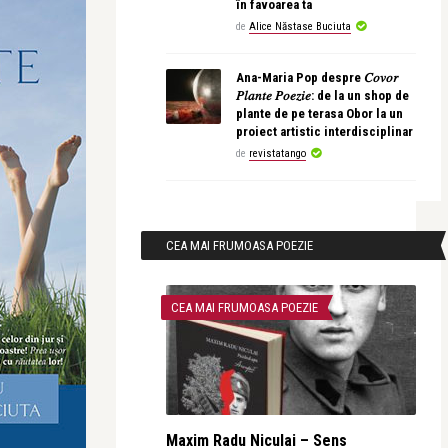
în favoarea ta
de
Alice Năstase Buciuta
Ana-Maria Pop despre 𝐶𝑜𝑣𝑜𝑟
𝑃𝑙𝑎𝑛𝑡𝑒 𝑃𝑜𝑒𝑧𝑖𝑒: de la un shop de
plante de pe terasa Obor la un
proiect artistic interdisciplinar
de
revistatango
CEA MAI FRUMOASA POEZIE
CEA MAI FRUMOASA POEZIE
Maxim Radu Niculai – Sens