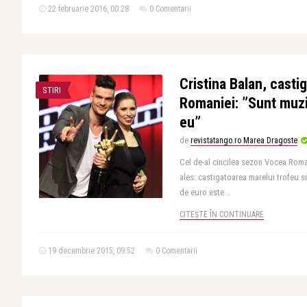
22 februarie 2016, 00:28
0 Comentarii
Cristina Balan, casti
STIRI
Romaniei: ”Sunt muzi
eu”
de
revistatango.ro Marea Dragoste
Cel de-al cincilea sezon Vocea Romani
ales: castigatoarea marelui trofeu s
de euro este ..
CITEȘTE ÎN CONTINUARE
19 decembrie 2015, 09:52
0 Comentarii