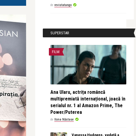
de
revistatango
SUPERSTAR
FILM
Ana Ularu, actrița româncă
multipremiată internațional, joacă în
serialul nr. 1 al Amazon Prime, The
Power/Puterea
de
Ilona Năstase
Vanessa Hudgens, vedetă a