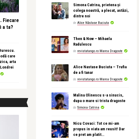
Simona Catrina, prietena și
colega noastră, a plecat, astăzi,
dintre noi
e. Fiecare
de
Alice Năstase Buciuta
i a ta?
Then & Now – Mihaela
Radulescu
 Burescu.
de
revistatango.ro Marea Dragoste
modă care
ica, arta
Alice Nastase Buciuta – Trufia
 Londrei
de a fi tanar
de
revistatango.ro Marea Dragoste
Malina Olinescu s-a sinucis,
dupa o mare si trista dragoste
de
Simona Catrina
Nicu Covaci: Tot ce mi-am
propus in viata am reusit! Dar
ce pret am platit…