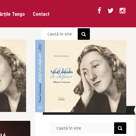
ărțile Tango
Contact
CAUTĂ ÎN SITE