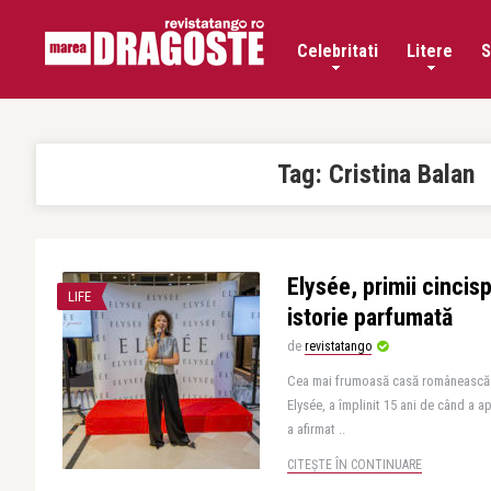
Celebritati
Litere
S
Tag:
Cristina Balan
Elysée, primii cincis
LIFE
istorie parfumată
de
revistatango
Cea mai frumoasă casă românească a
Elysée, a împlinit 15 ani de când a 
a afirmat ..
CITEȘTE ÎN CONTINUARE