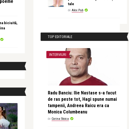
e poeme
tale
de
Alex Pub
a biciuită,
ina
TOP EDITORIALE
INTERVIURI
Radu Banciu: Ilie Nastase s-a facut
de ras peste tot, Hagi spune numai
tampenii, Andreea Raicu era ca
Monica Columbeanu
de
Corina Stoica