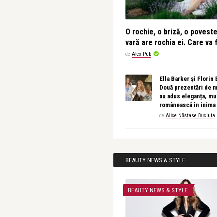
O rochie, o briză, o povest
vară are rochia ei. Care va f
de
Alex Pub
Ella Barker și Florin
Două prezentări de 
au adus eleganța, muz
românească în inima
de
Alice Năstase Buciuta
BEAUTY NEWS & STYLE
BEAUTY NEWS & STYLE