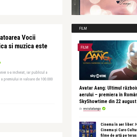
FILM
gatoarea Vocii
ca si muzica este
FILM
ei s-a incheiat, iar publicul a
i a premiului in valoare de 100.000
Avatar Aang: Ultimul războin
aerului – premiera în Româ
SkyShowtime din 22 august
de
revistatango
Cinema în aer liber:
Cinema și Caro Cultu
filme de artă pe tera