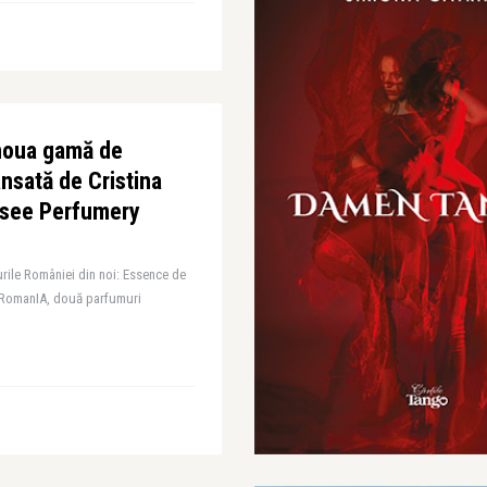
noua gamă de
ansată de Cristina
ysee Perfumery
urile României din noi: Essence de
e RomanIA, două parfumuri