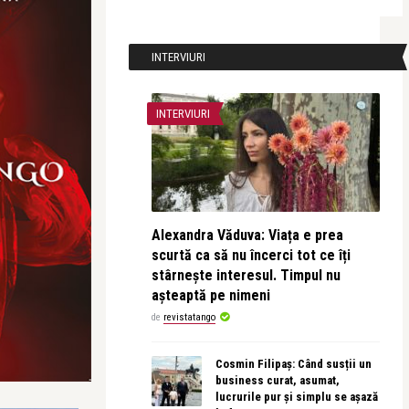
INTERVIURI
INTERVIURI
Alexandra Văduva: Viața e prea
scurtă ca să nu încerci tot ce îți
stârnește interesul. Timpul nu
așteaptă pe nimeni
de
revistatango
Cosmin Filipaș: Când susții un
business curat, asumat,
lucrurile pur și simplu se așază