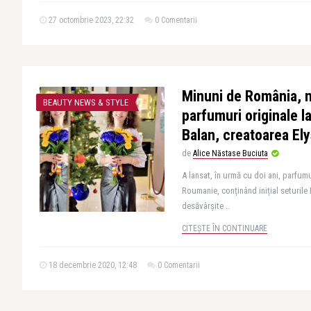
27 octombrie 2023, 22:32
0 Comentarii
Minuni de România, 
BEAUTY NEWS & STYLE
parfumuri originale l
Balan, creatoarea El
de
Alice Năstase Buciuta
A lansat, în urmă cu doi ani, parfum
Roumanie, conținând inițial seturil
desăvârșite ..
CITEȘTE ÎN CONTINUARE
18 decembrie 2020, 12:48
0 Comentarii