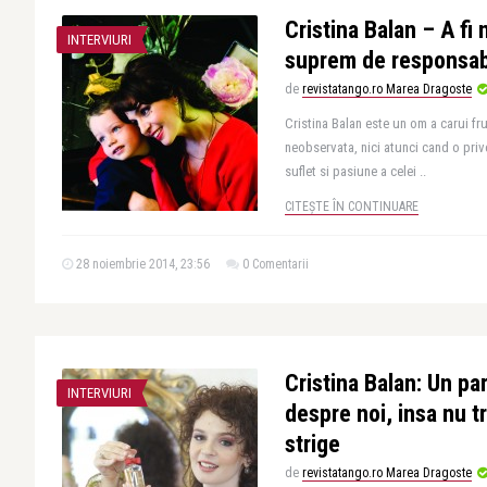
Cristina Balan – A fi
INTERVIURI
suprem de responsabil
de
revistatango.ro Marea Dragoste
Cristina Balan este un om a carui f
neobservata, nici atunci cand o priv
suflet si pasiune a celei ..
CITEȘTE ÎN CONTINUARE
28 noiembrie 2014, 23:56
0 Comentarii
Cristina Balan: Un p
INTERVIURI
despre noi, insa nu t
strige
de
revistatango.ro Marea Dragoste