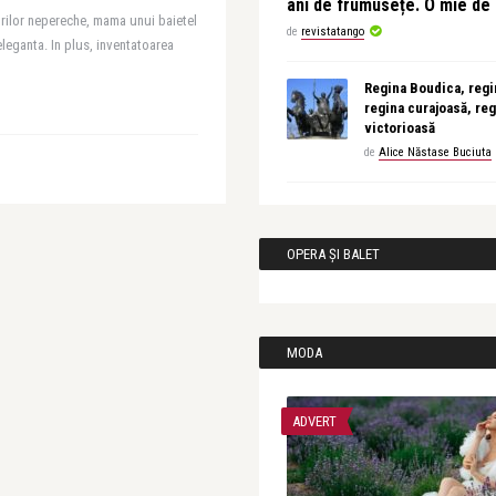
ani de frumusețe. O mie d
rilor nepereche, mama unui baietel
de
revistatango
leganta. In plus, inventatoarea
Regina Boudica, regin
regina curajoasă, reg
victorioasă
de
Alice Năstase Buciuta
OPERA ȘI BALET
MODA
ADVERT