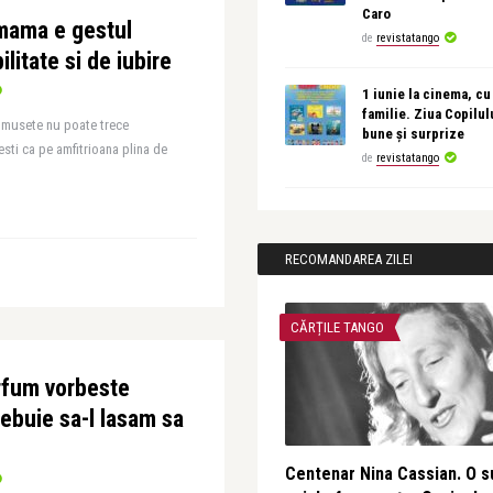
Caro
 mama e gestul
de
revistatango
itate si de iubire
1 iunie la cinema, cu
familie. Ziua Copilul
rumusete nu poate trece
bune și surprize
esti ca pe amfitrioana plina de
de
revistatango
RECOMANDAREA ZILEI
CĂRȚILE TANGO
arfum vorbeste
rebuie sa-l lasam sa
Centenar Nina Cassian. O s