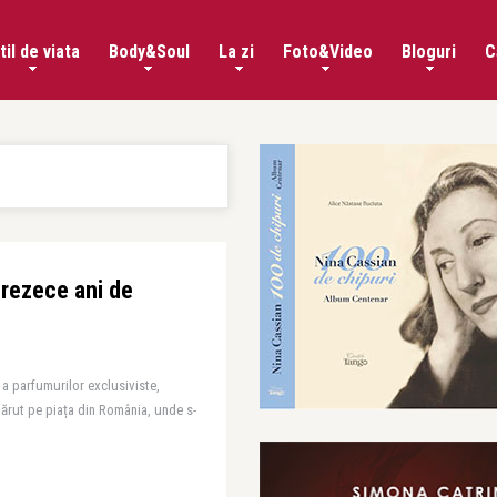
til de viata
Body&Soul
La zi
Foto&Video
Bloguri
C
prezece ani de
 parfumurilor exclusiviste,
apărut pe piața din România, unde s-