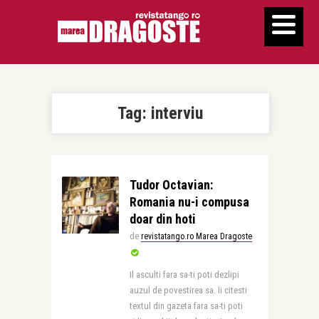
Tag:
interviu
Tudor Octavian:
Romania nu-i compusa
doar din hoti
de
revistatango.ro Marea Dragoste
Il asculti fara sa-ti poti dezlipi
auzul de povestirea sa. Ii citesti
textul din gazeta fara sa-ti poti