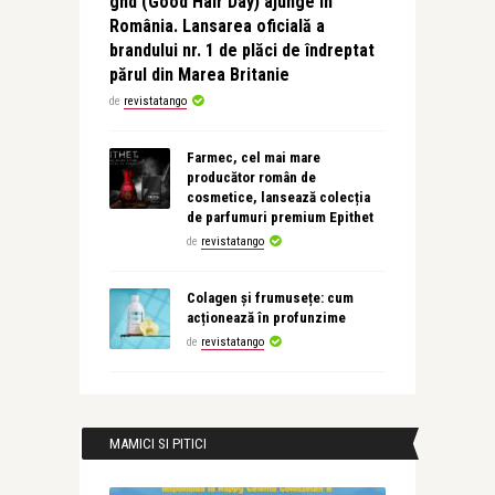
ghd (Good Hair Day) ajunge în
România. Lansarea oficială a
brandului nr. 1 de plăci de îndreptat
părul din Marea Britanie
de
revistatango
Farmec, cel mai mare
producător român de
cosmetice, lansează colecția
de parfumuri premium Epithet
de
revistatango
Colagen și frumusețe: cum
acționează în profunzime
de
revistatango
MAMICI SI PITICI