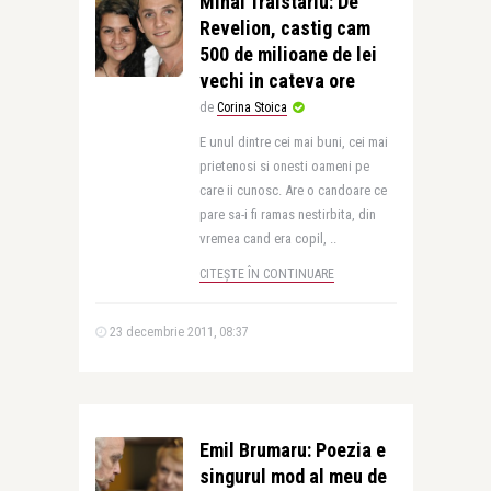
Mihai Traistariu: De
Revelion, castig cam
500 de milioane de lei
vechi in cateva ore
de
Corina Stoica
E unul dintre cei mai buni, cei mai
prietenosi si onesti oameni pe
care ii cunosc. Are o candoare ce
pare sa-i fi ramas nestirbita, din
vremea cand era copil, ..
CITEȘTE ÎN CONTINUARE
23 decembrie 2011, 08:37
Emil Brumaru: Poezia e
singurul mod al meu de