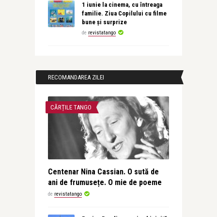
1 iunie la cinema, cu întreaga
familie. Ziua Copilului cu filme
bune și surprize
de
revistatango
RECOMANDAREA ZILEI
CĂRȚILE TANGO
Centenar Nina Cassian. O sută de
ani de frumusețe. O mie de poeme
de
revistatango