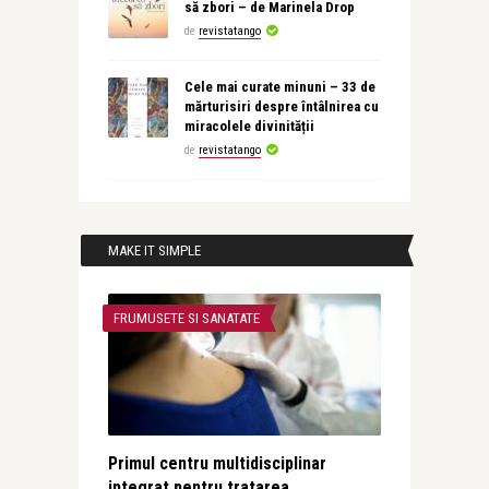
să zbori – de Marinela Drop
de
revistatango
Cele mai curate minuni – 33 de
mărturisiri despre întâlnirea cu
miracolele divinității
de
revistatango
MAKE IT SIMPLE
FRUMUSETE SI SANATATE
Primul centru multidisciplinar
integrat pentru tratarea