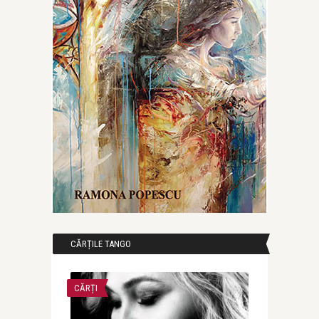
CĂRȚILE TANGO
CĂRȚI