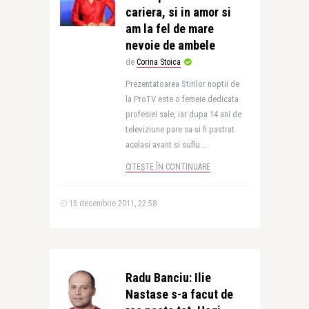
cariera, si in amor si
am la fel de mare
nevoie de ambele
de
Corina Stoica
Prezentatoarea Stirilor noptii de
la ProTV este o femeie dedicata
profesiei sale, iar dupa 14 ani de
televiziune pare sa-si fi pastrat
acelasi avant si suflu ..
CITEȘTE ÎN CONTINUARE
15 decembrie 2011, 22:58
Radu Banciu: Ilie
Nastase s-a facut de