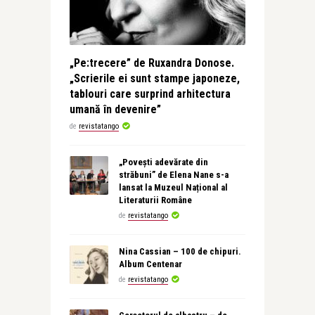
„Pe:trecere” de Ruxandra Donose.
„Scrierile ei sunt stampe japoneze,
tablouri care surprind arhitectura
umană în devenire”
de
revistatango
„Povești adevărate din
străbuni” de Elena Nane s-a
lansat la Muzeul Național al
Literaturii Române
de
revistatango
Nina Cassian – 100 de chipuri.
Album Centenar
de
revistatango