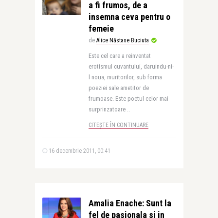
a fi frumos, de a
insemna ceva pentru o
femeie
de
Alice Năstase Buciuta
Este cel care a reinventat
erotismul cuvantului, daruindu-ni-
l noua, muritorilor, sub forma
poeziei sale ametitor de
frumoase. Este poetul celor mai
surprinzatoare ..
CITEȘTE ÎN CONTINUARE
16 decembrie 2011, 00:41
Amalia Enache: Sunt la
fel de pasionala si in