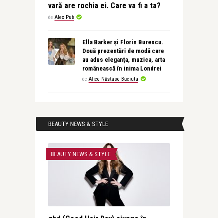
vară are rochia ei. Care va fi a ta?
de
Alex Pub
Ella Barker și Florin Burescu.
Două prezentări de modă care
au adus eleganța, muzica, arta
românească în inima Londrei
de
Alice Năstase Buciuta
BEAUTY NEWS & STYLE
BEAUTY NEWS & STYLE