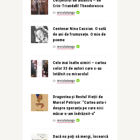
Cerșetorul de albastru – de
Crin-Triandafil Theodorescu
de
revistatango
Centenar Nina Cassian. O sută
de ani de frumusețe. O mie de
poeme
de
revistatango
Cele mai înalte uimiri – cartea
celor 33 de autori care s-au
întâlnit cu miracolul
de
revistatango
Dragostea și Restul Vieții de
Marcel Petrișor: “Cartea asta-i
despre speranța pe care nici
măcar n-am îndrăznit-o”
de
revistatango
Dacă nu poţi să mergi, încearcă