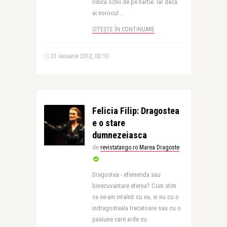
ridica ochii de pe hartie. Iar daca
ai norocul ..
CITEȘTE ÎN CONTINUARE
31 ianuarie 2012, 00:10
Felicia Filip: Dragostea
e o stare
dumnezeiasca
de
revistatango.ro Marea Dragoste
Dragostea - efemerida sau
binecuvantare eterna? Cum stim
ca ne-am intalnit cu ea, si nu cu o
indragosteala trecatoare sau cu o
pasiune care arde cu