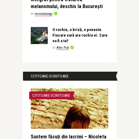
melanomului, deschis la București
de
revistatango
O rochie, o briză, o poveste.
Fiecare vară are rochia ei. Care
va fi a ta?
de
Alex Pub
CITITOARE-SCRIITOARE
CITITOARE-SCRIITOARE
Suntem făcuţi din lacrimi – Nicoleta