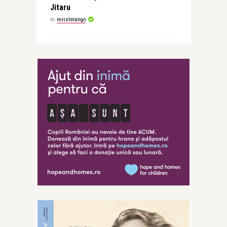
Jitaru
de
revistatango