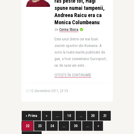
ras peste tot, Hagi
spune numai tampenii,
Andreea Raicu era ca
Monica Columbeanu
de
Corina Stoica
Este unul dintre cei mai buni
ziaristi sportivi din Romania. A
scris la toate marile publicatii de
gen, a fost comentator Eurosport,
iar de sase ani este ..
CITEȘTE ÎN CONTINUARE
12 decembrie 2011, 23:29
« Prima
«
...
10
...
20
21
22
23
24
...
30
...
»