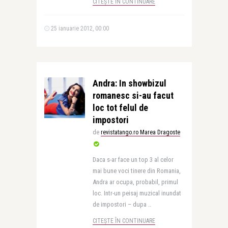
CITEȘTE ÎN CONTINUARE
25 ianuarie 2012, 00:00
Andra: In showbizul
romanesc si-au facut
loc tot felul de
impostori
de
revistatango.ro Marea Dragoste
Daca s-ar face un top 3 al celor
mai bune voci tinere din Romania,
Andra ar ocupa, probabil, primul
loc. Intr-un peisaj muzical inundat
de impostori – dupa ..
CITEȘTE ÎN CONTINUARE