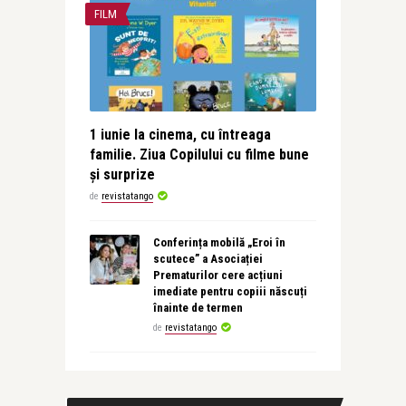
FILM
1 iunie la cinema, cu întreaga
familie. Ziua Copilului cu filme bune
și surprize
de
revistatango
Conferința mobilă „Eroi în
scutece” a Asociației
Prematurilor cere acțiuni
imediate pentru copiii născuți
înainte de termen
de
revistatango