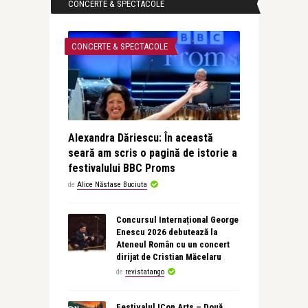
CONCERTE & SPECTACOLE
CONCERTE & SPECTACOLE
Alexandra Dăriescu: În această
seară am scris o pagină de istorie a
festivalului BBC Proms
de
Alice Năstase Buciuta
Concursul Internațional George
Enescu 2026 debutează la
Ateneul Român cu un concert
dirijat de Cristian Măcelaru
de
revistatango
Festivalul ICon Arts – Două