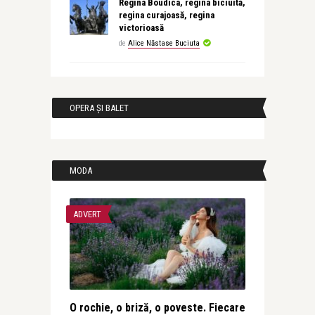
Regina Boudica, regina biciuită,
regina curajoasă, regina
victorioasă
de
Alice Năstase Buciuta
OPERA ȘI BALET
MODA
ADVERT
O rochie, o briză, o poveste. Fiecare