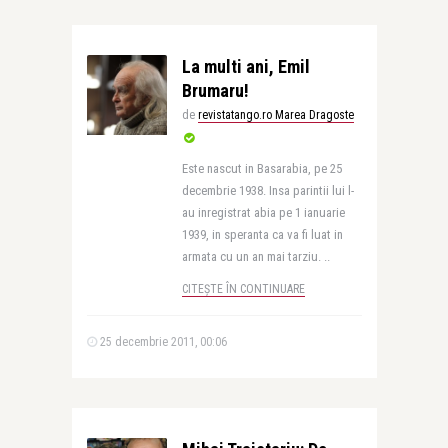
La multi ani, Emil
Brumaru!
de
revistatango.ro Marea Dragoste
Este nascut in Basarabia, pe 25
decembrie 1938. Insa parintii lui l-
au inregistrat abia pe 1 ianuarie
1939, in speranta ca va fi luat in
armata cu un an mai tarziu. ..
CITEȘTE ÎN CONTINUARE
25 decembrie 2011, 00:06