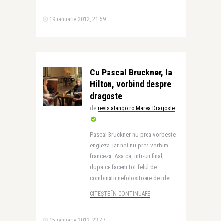
19 ianuarie 2012, 21:59
Cu Pascal Bruckner, la
Hilton, vorbind despre
dragoste
de
revistatango.ro Marea Dragoste
Pascal Bruckner nu prea vorbeste
engleza, iar noi nu prea vorbim
franceza. Asa ca, intr-un final,
dupa ce facem tot felul de
combinatii nefolositoare de idei ..
CITEȘTE ÎN CONTINUARE
15 ianuarie 2012, 23:47