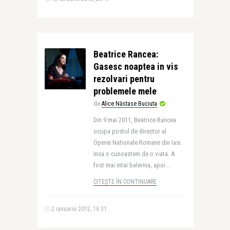
Beatrice Rancea:
Gasesc noaptea in vis
rezolvari pentru
problemele mele
de
Alice Năstase Buciuta
Din 9 mai 2011, Beatrice Rancea
ocupa postul de director al
Operei Nationale Romane din Iasi.
Insa o cunoastem de o viata. A
fost mai intai balerina, apoi ..
CITEȘTE ÎN CONTINUARE
2 ianuarie 2012, 16:31