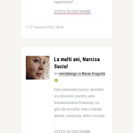
repeziciune? ..
CITEȘTE ÎN CONTINUARE
27 ianuarie 2012, 08:43
La multi ani, Narcisa
Suciu!
de
revistatango.ro Marea Dragoste
Este cantareata tuturor emotiilor
si a dorurilor noastre, este
maramuresanca frumoasa, cu
glas de ciocarlie, este o femeie
demna, curajoasa, dintr-o bucata.
..
CITEȘTE ÎN CONTINUARE