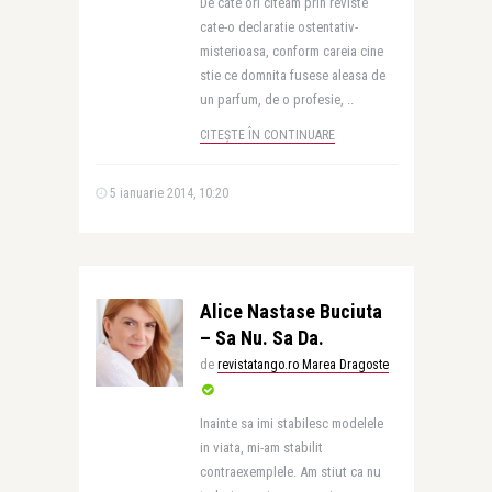
De cate ori citeam prin reviste
cate-o declaratie ostentativ-
misterioasa, conform careia cine
stie ce domnita fusese aleasa de
un parfum, de o profesie, ..
CITEȘTE ÎN CONTINUARE
5 ianuarie 2014, 10:20
Alice Nastase Buciuta
– Sa Nu. Sa Da.
de
revistatango.ro Marea Dragoste
Inainte sa imi stabilesc modelele
in viata, mi-am stabilit
contraexemplele. Am stiut ca nu