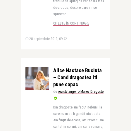
trebuie sa ajung ca verisoara mea
de-a doua, despre care mi se
spusese ..
CITEȘTE ÎN CONTINUARE
28 septembrie 2013, 09:42
Alice Nastase Buciuta
– Cand dragostea iti
pune capac
de
revistatango.ro Marea Dragoste
Din dragoste am facut nebunii la
care nu m-as fi gandit niciodata.
Am fugit de-acasa, am revenit, am
cantat in coruri, am scris romane,