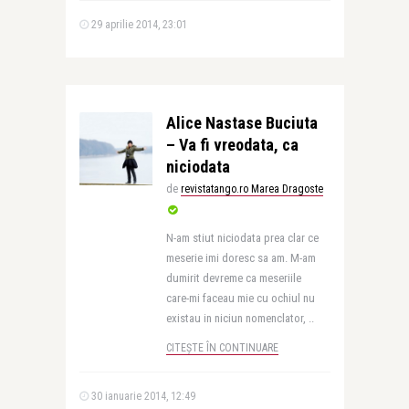
29 aprilie 2014, 23:01
Alice Nastase Buciuta
– Va fi vreodata, ca
niciodata
de
revistatango.ro Marea Dragoste
N-am stiut niciodata prea clar ce
meserie imi doresc sa am. M-am
dumirit devreme ca meseriile
care-mi faceau mie cu ochiul nu
existau in niciun nomenclator, ..
CITEȘTE ÎN CONTINUARE
30 ianuarie 2014, 12:49