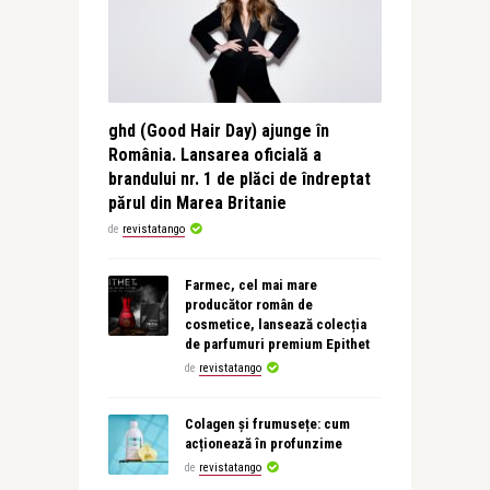
ghd (Good Hair Day) ajunge în
România. Lansarea oficială a
brandului nr. 1 de plăci de îndreptat
părul din Marea Britanie
de
revistatango
Farmec, cel mai mare
producător român de
cosmetice, lansează colecția
de parfumuri premium Epithet
de
revistatango
Colagen și frumusețe: cum
acționează în profunzime
de
revistatango