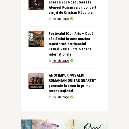
Enescu 2026 debutează la
Ateneul Român cu un concert
dirijat de Cristian Măcelaru
de
revistatango
Festivalul ICon Arts – Două
săptămâni în care muzica
transformă patrimoniul
Transilvaniei într-o scenă
internațională
de
revistatango
ANOTIMPURI/VIVALDI
ROMANIAN GUITAR QUARTET
pornește la drum în primul
turneu național
de
revistatango