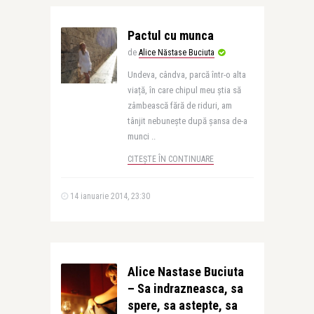
Pactul cu munca
de
Alice Năstase Buciuta
Undeva, cândva, parcă într-o alta
viață, în care chipul meu știa să
zâmbească fără de riduri, am
tânjit nebunește după șansa de-a
munci ..
CITEȘTE ÎN CONTINUARE
14 ianuarie 2014, 23:30
Alice Nastase Buciuta
– Sa indrazneasca, sa
spere, sa astepte, sa