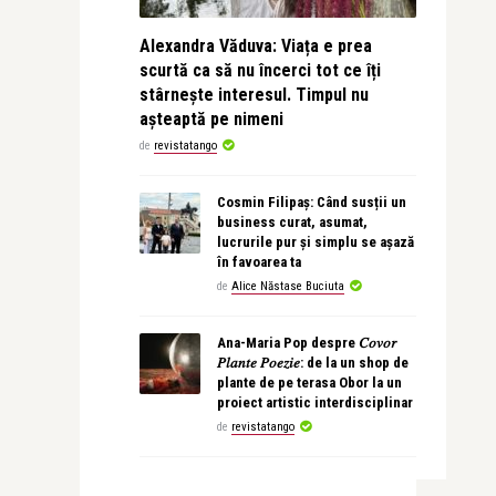
Alexandra Văduva: Viața e prea
scurtă ca să nu încerci tot ce îți
stârnește interesul. Timpul nu
așteaptă pe nimeni
de
revistatango
Cosmin Filipaș: Când susții un
business curat, asumat,
lucrurile pur și simplu se așază
în favoarea ta
de
Alice Năstase Buciuta
Ana-Maria Pop despre 𝐶𝑜𝑣𝑜𝑟
𝑃𝑙𝑎𝑛𝑡𝑒 𝑃𝑜𝑒𝑧𝑖𝑒: de la un shop de
plante de pe terasa Obor la un
proiect artistic interdisciplinar
de
revistatango