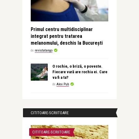
Primul centru multidisciplinar
integrat pentru tratarea
melanomului, deschis la București
de
revistatango
O rochie, o briză, o poveste.
Fiecare vară are rochia ei. Care
va fi a ta?
de
Alex Pub
CITITOARE-SCRIITOARE
CITITOARE-SCRIITOARE