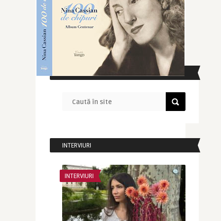
CAUTĂ ÎN SITE
INTERVIURI
INTERVIURI