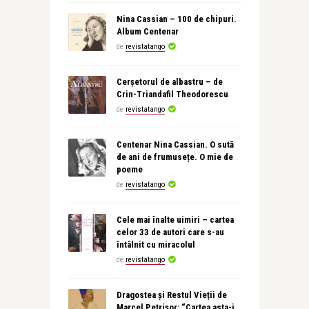
Nina Cassian – 100 de chipuri.
Album Centenar
de
revistatango
Cerșetorul de albastru – de
Crin-Triandafil Theodorescu
de
revistatango
Centenar Nina Cassian. O sută
de ani de frumusețe. O mie de
poeme
de
revistatango
Cele mai înalte uimiri – cartea
celor 33 de autori care s-au
întâlnit cu miracolul
de
revistatango
Dragostea și Restul Vieții de
Marcel Petrișor: “Cartea asta-i