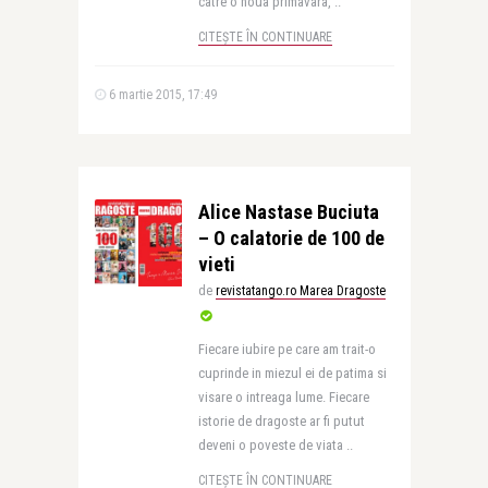
catre o noua primavara, ..
CITEȘTE ÎN CONTINUARE
6 martie 2015, 17:49
Alice Nastase Buciuta
– O calatorie de 100 de
vieti
de
revistatango.ro Marea Dragoste
Fiecare iubire pe care am trait-o
cuprinde in miezul ei de patima si
visare o intreaga lume. Fiecare
istorie de dragoste ar fi putut
deveni o poveste de viata ..
CITEȘTE ÎN CONTINUARE