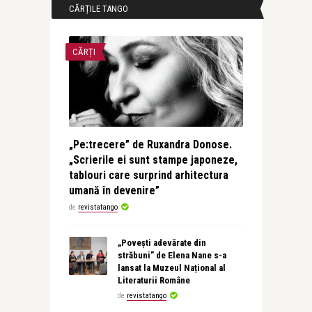
CĂRȚILE TANGO
CĂRȚI
„Pe:trecere” de Ruxandra Donose.
„Scrierile ei sunt stampe japoneze,
tablouri care surprind arhitectura
umană în devenire”
de
revistatango
„Povești adevărate din
străbuni” de Elena Nane s-a
lansat la Muzeul Național al
Literaturii Române
de
revistatango