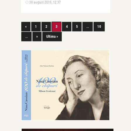
30 august 2013, 12:37
«
1
2
3
4
5
...
10
...
»
Ultima »