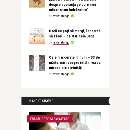
despre speranța pe care nici
măcar n-am îndrăznit-o”
de
revistatango
Dacă nu poţi să mergi, încearcă
să zbori – de Marinela Drop
de
revistatango
Cele mai curate minuni – 33 de
mărturisiri despre întâlnirea cu
miracolele divinității
de
revistatango
MAKE IT SIMPLE
FRUMUSETE SI SANATATE