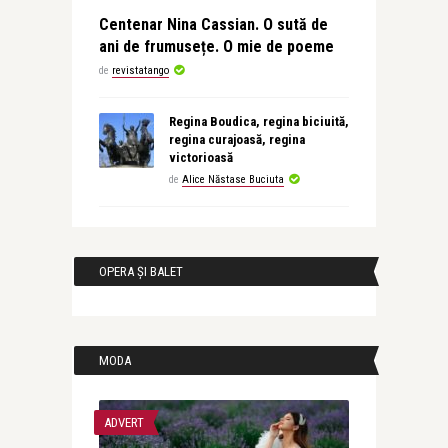
Centenar Nina Cassian. O sută de
ani de frumusețe. O mie de poeme
de
revistatango
Regina Boudica, regina biciuită,
regina curajoasă, regina
victorioasă
de
Alice Năstase Buciuta
OPERA ȘI BALET
MODA
ADVERT