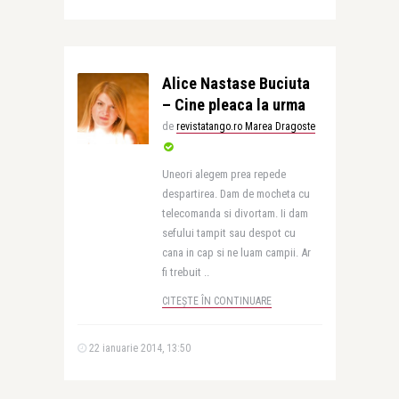
Alice Nastase Buciuta
– Cine pleaca la urma
de
revistatango.ro Marea Dragoste
Uneori alegem prea repede
despartirea. Dam de mocheta cu
telecomanda si divortam. Ii dam
sefului tampit sau despot cu
cana in cap si ne luam campii. Ar
fi trebuit ..
CITEȘTE ÎN CONTINUARE
22 ianuarie 2014, 13:50