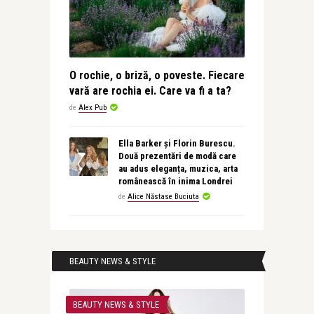
O rochie, o briză, o poveste. Fiecare
vară are rochia ei. Care va fi a ta?
de
Alex Pub
Ella Barker și Florin Burescu.
Două prezentări de modă care
au adus eleganța, muzica, arta
românească în inima Londrei
de
Alice Năstase Buciuta
BEAUTY NEWS & STYLE
BEAUTY NEWS & STYLE