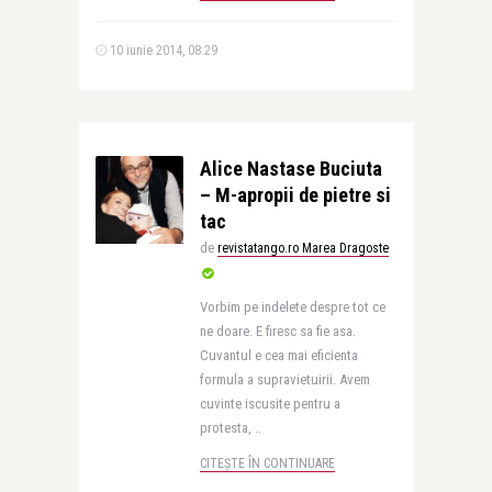
10 iunie 2014, 08:29
Alice Nastase Buciuta
– M-apropii de pietre si
tac
de
revistatango.ro Marea Dragoste
Vorbim pe indelete despre tot ce
ne doare. E firesc sa fie asa.
Cuvantul e cea mai eficienta
formula a supravietuirii. Avem
cuvinte iscusite pentru a
protesta, ..
CITEȘTE ÎN CONTINUARE