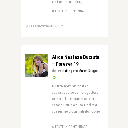
am facut scandaluri, ..
CITEȘTE ÎN CONTINUARE
24 septembrie 2013, 10:55
Alice Nastase Buciuta
– Forever 19
de
revistatango.ro Marea Dragoste
Nu intelegem niciodata cu
adevarat de ce se indragostesc
oamenii. Ne minunam ce-or fi
vazand unii la altii sau, cel mai
adesea, ne crucim intrebandu-ne
..
CITEȘTE ÎN CONTINUARE