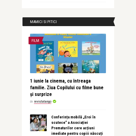
MAMICI SI PITICI
FILM
1 iunie la cinema, cu întreaga
familie. Ziua Copilului cu filme bune
și surprize
de
revistatango
Conferința mobilă „Eroi în
scutece” a Asociației
Prematurilor cere acțiuni
imediate pentru copiii născuți