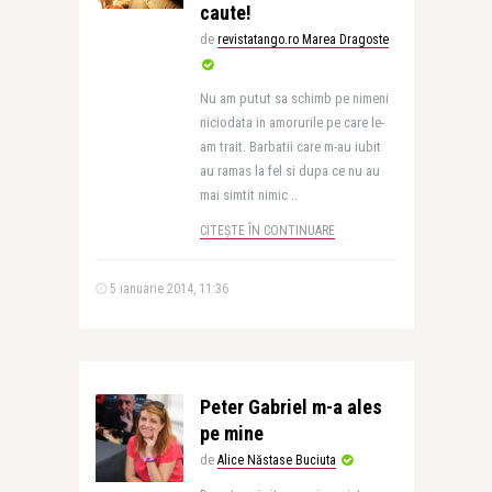
caute!
de
revistatango.ro Marea Dragoste
Nu am putut sa schimb pe nimeni
niciodata in amorurile pe care le-
am trait. Barbatii care m-au iubit
au ramas la fel si dupa ce nu au
mai simtit nimic ..
CITEȘTE ÎN CONTINUARE
5 ianuarie 2014, 11:36
Peter Gabriel m-a ales
pe mine
de
Alice Năstase Buciuta