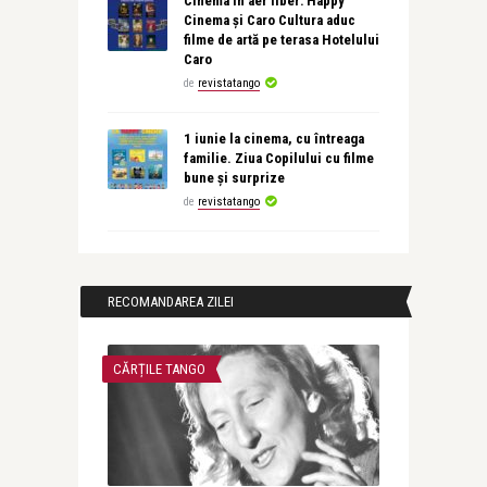
Cinema în aer liber: Happy
Cinema și Caro Cultura aduc
filme de artă pe terasa Hotelului
Caro
de
revistatango
1 iunie la cinema, cu întreaga
familie. Ziua Copilului cu filme
bune și surprize
de
revistatango
RECOMANDAREA ZILEI
CĂRȚILE TANGO