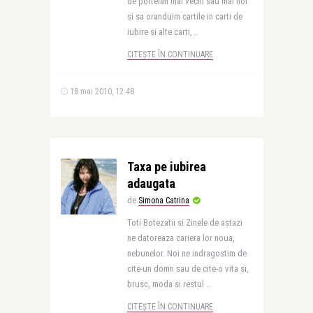
de portelan mai vechi sau mai noi
si sa oranduim cartile in carti de
iubire si alte carti, ..
CITEȘTE ÎN CONTINUARE
18 mai 2010, 12:48
Taxa pe iubirea
adaugata
de
Simona Catrina
Toti Botezatii si Zinele de astazi
ne datoreaza cariera lor noua,
nebunelor. Noi ne indragostim de
cite-un domn sau de cite-o vita si,
brusc, moda si restul ..
CITEȘTE ÎN CONTINUARE