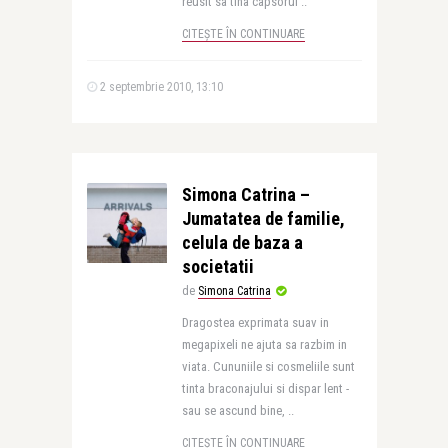
reusit sa tina capsorul ..
CITEȘTE ÎN CONTINUARE
2 septembrie 2010, 13:10
Simona Catrina –
Jumatatea de familie,
celula de baza a
societatii
de
Simona Catrina
Dragostea exprimata suav in
megapixeli ne ajuta sa razbim in
viata. Cununiile si cosmeliile sunt
tinta braconajului si dispar lent -
sau se ascund bine, ..
CITEȘTE ÎN CONTINUARE