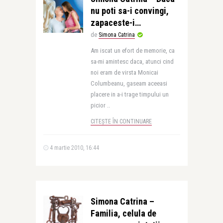
nu poti sa-i convingi,
zapaceste-i…
de
Simona Catrina
Am iscat un efort de memorie, ca
sa-mi amintesc daca, atunci cind
noi eram de virsta Monicai
Columbeanu, gaseam aceeasi
placere in a-i trage timpului un
picior ..
CITEȘTE ÎN CONTINUARE
4 martie 2010, 16:44
Simona Catrina –
Familia, celula de