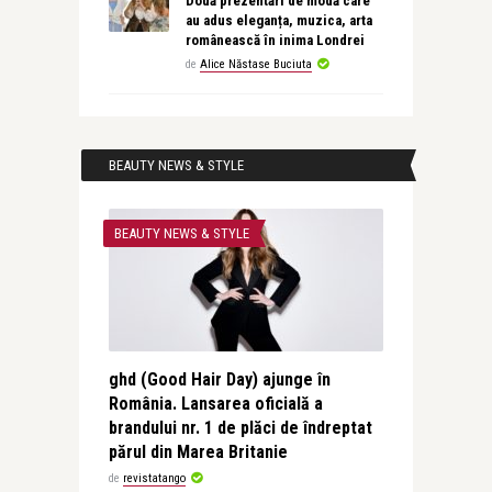
Două prezentări de modă care
au adus eleganța, muzica, arta
românească în inima Londrei
de
Alice Năstase Buciuta
BEAUTY NEWS & STYLE
BEAUTY NEWS & STYLE
ghd (Good Hair Day) ajunge în
România. Lansarea oficială a
brandului nr. 1 de plăci de îndreptat
părul din Marea Britanie
de
revistatango