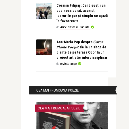
Cosmin Filipaș: Când susții un
business curat, asumat,
lucrurile pur și simplu se așază
în favoarea ta
de
Alice Năstase Buciuta
Ana-Maria Pop despre 𝐶𝑜𝑣𝑜𝑟
𝑃𝑙𝑎𝑛𝑡𝑒 𝑃𝑜𝑒𝑧𝑖𝑒: de la un shop de
plante de pe terasa Obor la un
proiect artistic interdisciplinar
de
revistatango
CEA MAI FRUMOASA POEZIE
CEA MAI FRUMOASA POEZIE