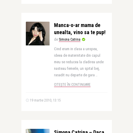
Manca-o-ar mama de
unealta, vino sa te pup!
de
Simona Catrina
Cind eram in clasa a unspea,
ideea de maternitate din capul
meu se reducea la cladirea unde
nasteau femeile, un spital bej,
rasadit nu departe de gara ..
CITEȘTE ÎN CONTINUARE
19 martie 2010, 13:15
Simona Catrina – Daca