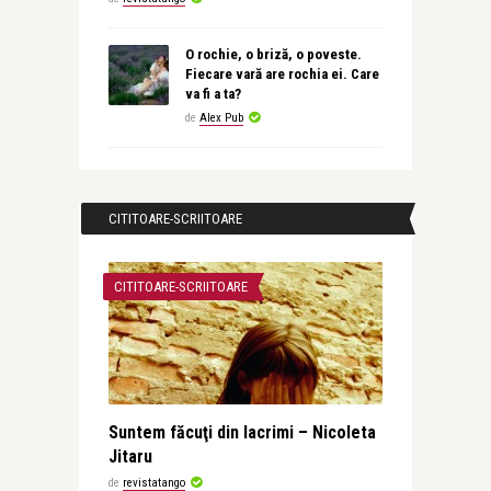
O rochie, o briză, o poveste.
Fiecare vară are rochia ei. Care
va fi a ta?
de
Alex Pub
CITITOARE-SCRIITOARE
CITITOARE-SCRIITOARE
Suntem făcuţi din lacrimi – Nicoleta
Jitaru
de
revistatango