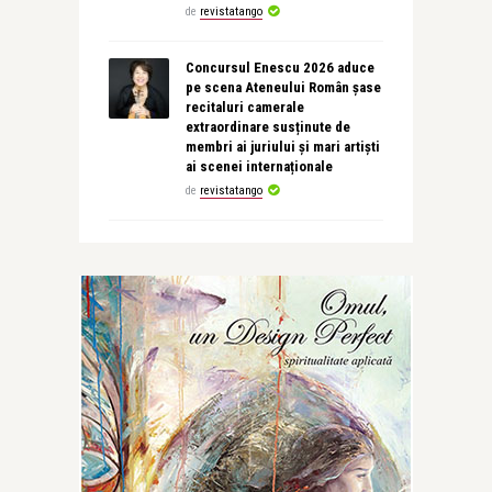
de
revistatango
Concursul Enescu 2026 aduce
pe scena Ateneului Român șase
recitaluri camerale
extraordinare susținute de
membri ai juriului și mari artiști
ai scenei internaționale
de
revistatango