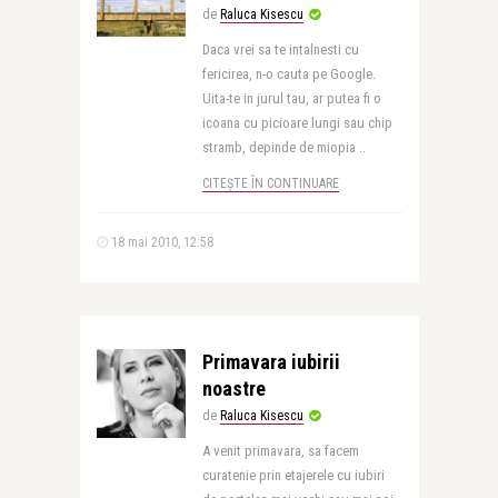
de
Raluca Kisescu
Daca vrei sa te intalnesti cu
fericirea, n-o cauta pe Google.
Uita-te in jurul tau, ar putea fi o
icoana cu picioare lungi sau chip
stramb, depinde de miopia ..
CITEȘTE ÎN CONTINUARE
18 mai 2010, 12:58
Primavara iubirii
noastre
de
Raluca Kisescu
A venit primavara, sa facem
curatenie prin etajerele cu iubiri