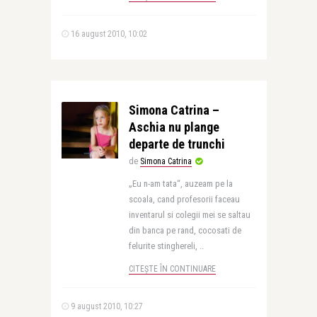
16 august 2010, 10:02
Simona Catrina –
Aschia nu plange
departe de trunchi
de
Simona Catrina
„Eu n-am tata“, auzeam pe la
scoala, cand profesorii faceau
inventarul si colegii mei se saltau
din banca pe rand, cocosati de
felurite stinghereli, ..
CITEȘTE ÎN CONTINUARE
9 august 2010, 10:27