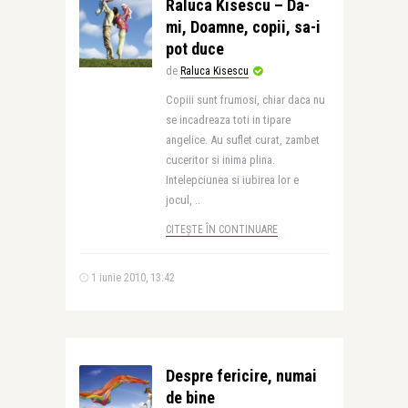
Raluca Kisescu – Da-
mi, Doamne, copii, sa-i
pot duce
de
Raluca Kisescu
Copiii sunt frumosi, chiar daca nu
se incadreaza toti in tipare
angelice. Au suflet curat, zambet
cuceritor si inima plina.
Intelepciunea si iubirea lor e
jocul, ..
CITEȘTE ÎN CONTINUARE
1 iunie 2010, 13:42
Despre fericire, numai
de bine