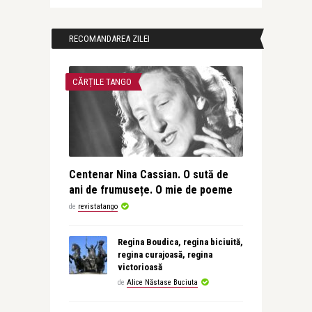
RECOMANDAREA ZILEI
CĂRȚILE TANGO
Centenar Nina Cassian. O sută de
ani de frumusețe. O mie de poeme
de
revistatango
Regina Boudica, regina biciuită,
regina curajoasă, regina
victorioasă
de
Alice Năstase Buciuta