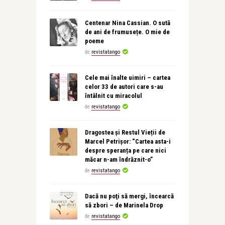
Centenar Nina Cassian. O sută
de ani de frumusețe. O mie de
poeme
de
revistatango
Cele mai înalte uimiri – cartea
celor 33 de autori care s-au
întâlnit cu miracolul
de
revistatango
Dragostea și Restul Vieții de
Marcel Petrișor: “Cartea asta-i
despre speranța pe care nici
măcar n-am îndrăznit-o”
de
revistatango
Dacă nu poţi să mergi, încearcă
să zbori – de Marinela Drop
de
revistatango