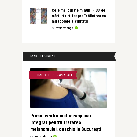
Cele mai curate minuni – 33 de
mărturisiri despre întâlnirea cu
miracolele divinității
de
revistatango
MAKE IT SIMPLE
FRUMUSETE SI SANATATE
Primul centru multidisciplinar
integrat pentru tratarea
melanomului, deschis la București
de
revistatango