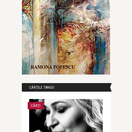
CĂRȚILE TANGO
CĂRȚI