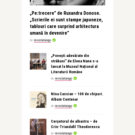
„Pe:trecere” de Ruxandra Donose.
„Scrierile ei sunt stampe japoneze,
tablouri care surprind arhitectura
umană în devenire”
de
revistatango
„Povești adevărate din
străbuni” de Elena Nane s-a
lansat la Muzeul Național al
Literaturii Române
de
revistatango
Nina Cassian – 100 de chipuri.
Album Centenar
de
revistatango
Cerșetorul de albastru – de
Crin-Triandafil Theodorescu
de
revistatango