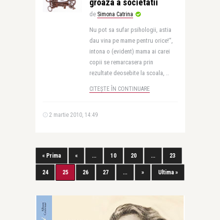
groaza a societatii
de
Simona Catrina
Nu pot sa sufar psihologii, astia
dau vina pe mame pentru orice!“,
intona o (evident) mama ai carei
copii se remarcasera prin
rezultate deosebite la scoala, ..
CITEȘTE ÎN CONTINUARE
2 martie 2010, 14:49
« Prima
«
...
10
20
...
23
24
25
26
27
...
»
Ultima »