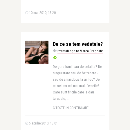
10 mai 2010, 13:20
De ce se tem vedetele?
de
revistatango.ro Marea Dragoste
De gura lumii sau de celulita? De
singuratate sau de batranete -
sau de amandoua la un loc? De
ce se tem cel mai mult femeile?
Care sunt fricile care le dau
tarcoale, ..
CITEȘTE ÎN CONTINUARE
5 aprilie 2010, 15:01