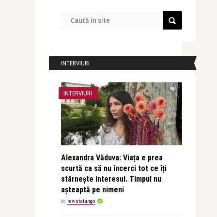
INTERVIURI
INTERVIURI
Alexandra Văduva: Viața e prea
scurtă ca să nu încerci tot ce îți
stârnește interesul. Timpul nu
așteaptă pe nimeni
de
revistatango