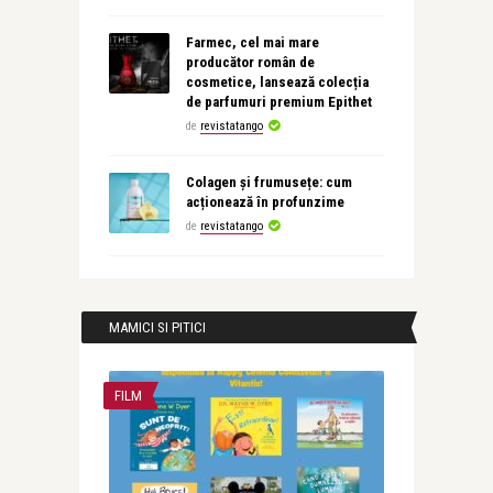
Farmec, cel mai mare
producător român de
cosmetice, lansează colecția
de parfumuri premium Epithet
de
revistatango
Colagen și frumusețe: cum
acționează în profunzime
de
revistatango
MAMICI SI PITICI
FILM